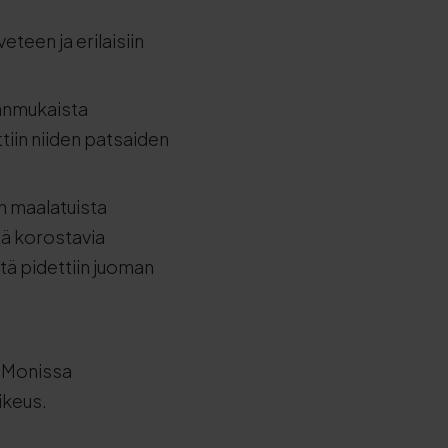
teen ja erilaisiin
ianmukaista
tiin niiden patsaiden
in maalatuista
ttä korostavia
itä pidettiin juoman
. Monissa
ikeus.