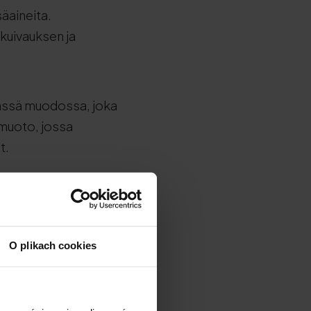
säaineita.
kuivauksen ja
Tässä muodossa, joka
 muoto, jossa
t.
sisältää
yös kitkerästä
O plikach cookies
 eroja niissä