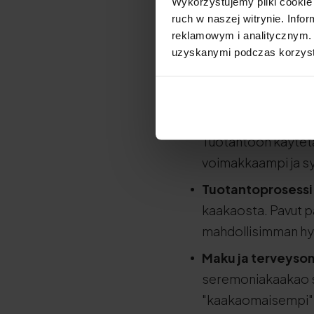
Wykorzystujemy pliki cookie 
on?
ruch w naszej witrynie. Inf
reklamowym i analitycznym. 
Seremoniakaakao ero
uzyskanymi podczas korzysta
valmistusmenetelmäs
korkealaatuisista ka
Papujen laatu:
Ser
Tuotantoon käytetä
voimakkaampi ja s
Tuotantoprosessi
kaakaosta. Pavut pa
mahdollisimman hy
Maku ja terveyso
seremoniakaakao s
"kaakaomaisempi"