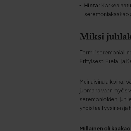
Hinta:
Korkealaatu
seremoniakaakao on
Miksi juhlak
Termi "seremonialline
Erityisesti Etelä- ja 
Muinaisina aikoina, p
juomana vaan myös väl
seremonioiden, juhlie
yhdistää fyysinen ja 
Millainen oli kaaka