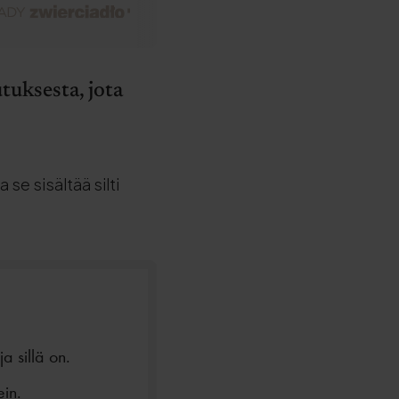
tuksesta, jota
se sisältää silti
a sillä on.
ein.