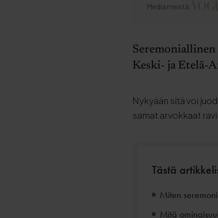
Media meistä:
Seremoniallinen 
Keski- ja Etelä-A
Nykyään sitä voi juoda
samat arvokkaat ravi
Tästä artikkeli
Miten seremonia
Mitä ominaisuuk