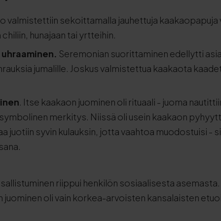
 valmistettiin sekoittamalla jauhettuja kaakaopapuja ve
 chiliin, hunajaan tai yrtteihin.
 uhraaminen.
Seremonian suorittaminen edellytti as
hrauksia jumalille. Joskus valmistettua kaakaota kaadet
minen
. Itse kaakaon juominen oli rituaali - juoma nautitti
oli symbolinen merkitys. Niissä oli usein kaakaon pyhyy
 juotiin syvin kulauksin, jotta vaahtoa muodostuisi - s
sana.
allistuminen riippui henkilön sosiaalisesta asemasta
n juominen oli vain korkea-arvoisten kansalaisten etuo