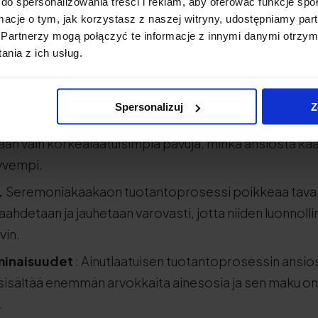
do spersonalizowania treści i reklam, aby oferować funkcje sp
ormacje o tym, jak korzystasz z naszej witryny, udostępniamy p
Partnerzy mogą połączyć te informacje z innymi danymi otrzym
aa tavallisesta kaakaosta monessa suhteessa. Kyse
nia z ich usług.
tä, laadusta ja mausta. Seremoniakaakao valmisteta
akaopavuista, mikä vaikuttaa suoraan sen ominaisuuksi
Spersonalizuj
Z
emoniakaakaon valmistukseen käytettävät pavut valita
än vain korkealaatuisimpia pavuja, minkä ansiosta k
yvempi.
.
Seremoniakaakaon tuotantoprosessi poikkeaa tav
ahdetaan ja jauhetaan varovasti, jotta niiden luonnolli
vin.
minaisuudet
: Ainutlaatuisen tuotantoprosessin ansio
isältää enemmän arvokkaita ainesosia ja sen maku on
.