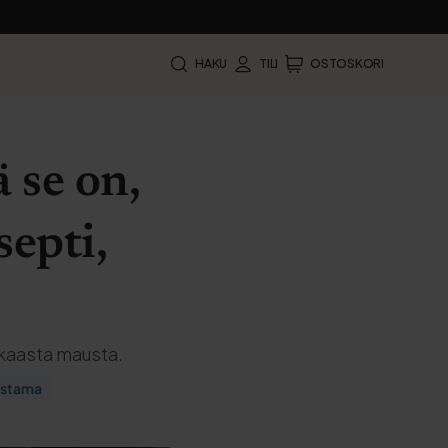
HAKU
TILI
OSTOSKORI
 se on,
septi,
kaasta mausta.
mistama