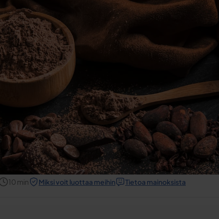
10
min
Miksi voit luottaa meihin
Tietoa mainoksista