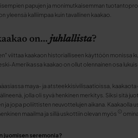
isempien papujen ja monimutkaisemman tuotantopro
 yleensä kalliimpaa kuin tavallinen kaakao.
aakao on...
juhlallista
?
n" viittaa kaakaon historialliseen käyttöön monissa ku
Keski-Amerikassa kaakao on ollut olennainen osa lukuisia
ääasiassa maya- ja atsteekkisivilisaatioissa, kaakaota
ineenä, jolla oli syvä henkinen merkitys. Siksi sitä juo
n ja jopa poliittisten neuvottelujen aikana. Kaakaolla 
henkinen maailma ja sillä uskottiin olevan myös
omina
on juomisen seremonia?