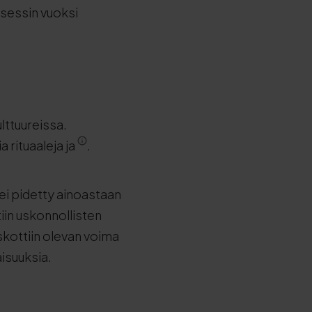
sessin vuoksi
lttuureissa.
 rituaaleja ja
.
 ei pidetty ainoastaan
tiin uskonnollisten
uskottiin olevan voima
isuuksia.