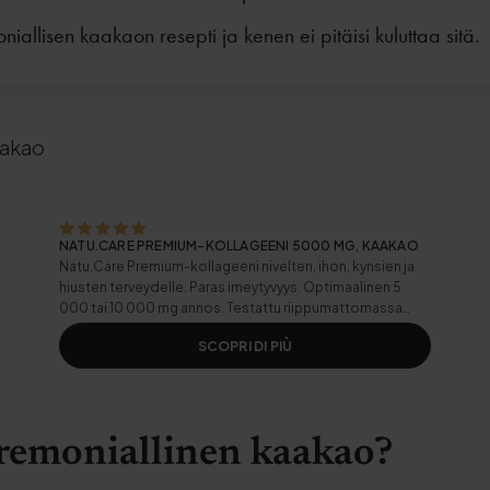
iallisen kaakaon resepti ja kenen ei pitäisi kuluttaa sitä.
aakao
NATU.CARE PREMIUM-KOLLAGEENI 5000 MG, KAAKAO
Natu.Care Premium-kollageeni nivelten, ihon, kynsien ja
hiusten terveydelle. Paras imeytyvyys. Optimaalinen 5
000 tai 10 000 mg annos. Testattu riippumattomassa
laboratoriossa.
SCOPRI DI PIÙ
remoniallinen kaakao?