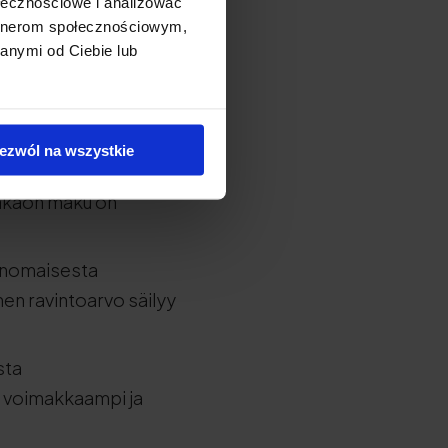
ołecznościowe i analizować
artnerom społecznościowym,
anymi od Ciebie lub
 on ennen kaikkea
an yleensä
in.
ezwól na wszystkie
an huolellisesti.
aakaon maku on
anomaisesta
nen ravintoarvo säilyy
sta
 voimakkaampi ja