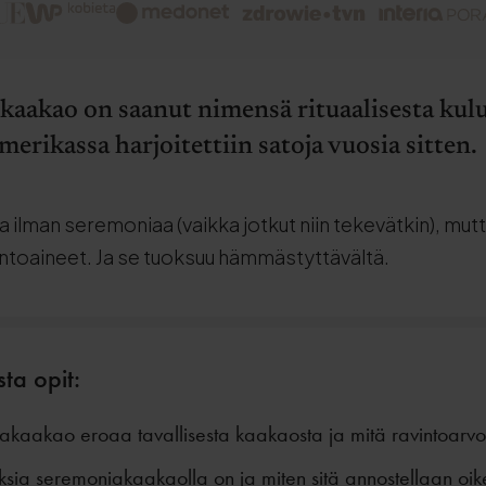
kaakao on saanut nimensä rituaalisesta kulu
merikassa harjoitettiin satoja vuosia sitten.
 ilman seremoniaa (vaikka jotkut niin tekevätkin), mutta 
ntoaineet. Ja se tuoksuu hämmästyttävältä.
sta opit:
kaakao eroaa tavallisesta kaakaosta ja mitä ravintoarvoj
sia seremoniakaakaolla on ja miten sitä annostellaan oik