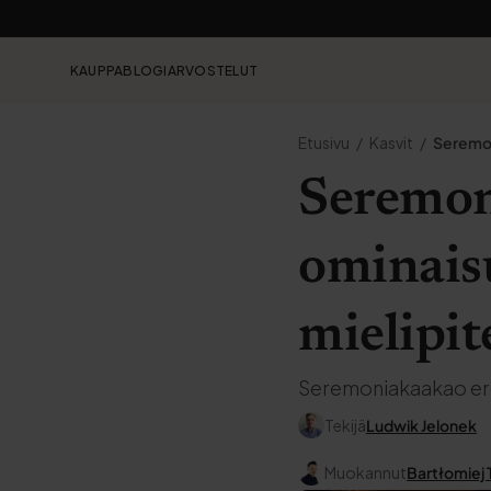
KAUPPA
BLOGI
ARVOSTELUT
Etusivu
Kasvit
Seremon
Seremoni
ominaisu
mielipit
Seremoniakaakao ero
Tekijä
Ludwik Jelonek
Muokannut
Bartłomiej 