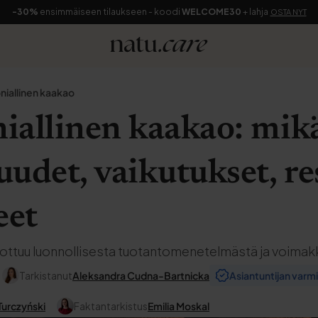
-30%
ensimmäiseen tilaukseen - koodi
WELCOME30
+ lahja
OSTA NYT
iallinen kaakao
allinen kaakao: mikä
udet, vaikutukset, re
eet
ttuu luonnollisesta tuotantomenetelmästä ja voimak
Tarkistanut
Aleksandra Cudna-Bartnicka
Asiantuntijan var
Turczyński
Faktantarkistus
Emilia Moskal