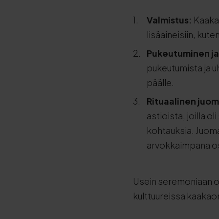
Valmistus:
Kaakao
lisäaineisiin, kuten
Pukeutuminen ja
pukeutumista ja u
päälle.
Rituaalinen juo
astioista, joilla 
kohtauksia. Juomaa
arvokkaimpana o
Usein seremoniaan os
kulttuureissa kaakao