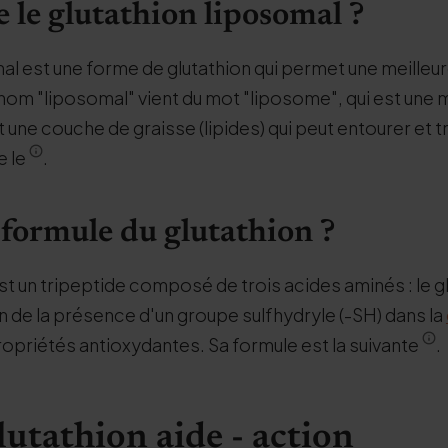
e le glutathion liposomal ?
al est une forme de glutathion qui permet une meilleur
nom "liposomal" vient du mot "liposome", qui est une 
 une couche de graisse (lipides) qui peut entourer et 
e le
.
a formule du glutathion ?
st un tripeptide composé de trois acides aminés : le g
on de la présence d'un groupe sulfhydryle (-SH) dans la
ropriétés antioxydantes. Sa formule est la suivante
.
lutathion aide - action