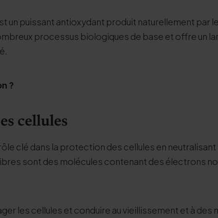
st un puissant antioxydant produit naturellement par le
nombreux processus biologiques de base et offre un lar
é.
on ?
es cellules
rôle clé dans la protection des cellules en neutralisant 
 libres sont des molécules contenant des électrons non
r les cellules et conduire au vieillissement et à des m