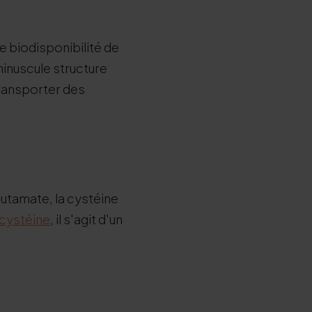
e biodisponibilité de
minuscule structure
transporter des
lutamate, la cystéine
cystéine
, il s'agit d'un