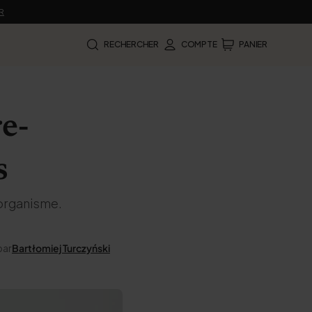
R
RECHERCHER
COMPTE
PANIER
re-
s
'organisme.
par
Bartłomiej Turczyński