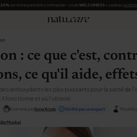
-30%
sur votre première commande - code
WELCOME30
+ cadeau
ACHETE
ion
on : ce que c'est, cont
ns, ce qu'il aide, effet
n des antioxydants les plus puissants pour la santé de l
 fonctionne et où l'obtenir.
Examiné par
Ilona Krzak
Vérifié par un expert
Modifié 
ilia Moskal