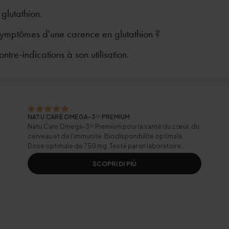
 glutathion.
 symptômes d'une carence en glutathion ?
ontre-indications à son utilisation.
NATU.CARE OMEGA-3ᵀᴳ PREMIUM
Natu.Care Omega-3ᵀᴳ Premium pour la santé du cœur, du
cerveau et de l'immunité. Biodisponibilité optimale.
Dose optimale de 750 mg. Testé par un laboratoire
indépendant.
SCOPRI DI PIÙ