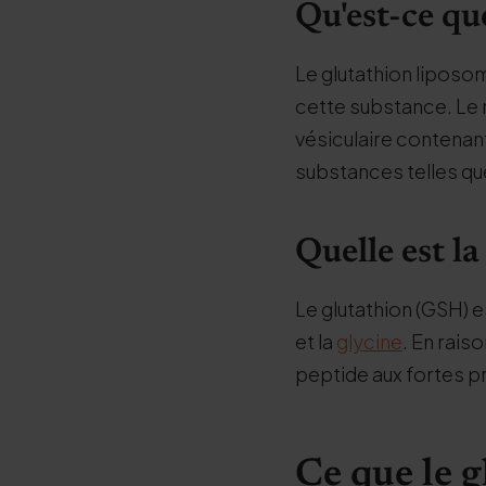
Qu'est-ce qu
Le glutathion liposom
cette substance. Le 
vésiculaire contenant
substances telles qu
Quelle est l
Le glutathion (GSH) e
et la
glycine
. En rais
peptide aux fortes p
Ce que le g