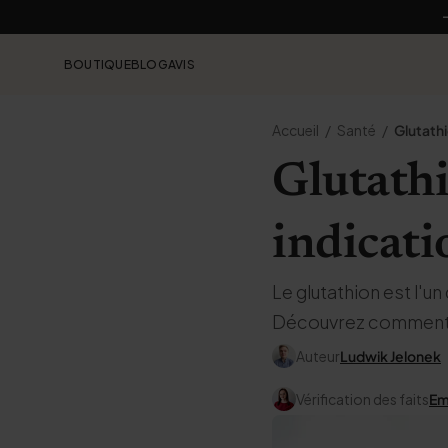
BOUTIQUE
BLOG
AVIS
Accueil
Santé
Glutath
Glutathi
indicatio
Le glutathion est l'u
Découvrez comment il
Auteur
Ludwik Jelonek
Vérification des faits
Em