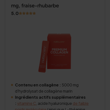
mg, fraise-rhubarbe
5.0
Contenu en collagène :
5000 mg
d'hydrolysat de collagène marin
Ingrédients actifs supplémentaires
:
vitamine C
, acide hyaluronique
de faible
poids moléculaire
(ainsi que L-théanine