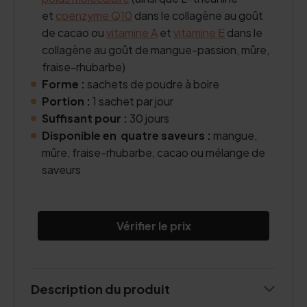
et
coenzyme Q10
dans le collagène au goût
de cacao ou
vitamine A
et
vitamine E
dans le
collagène au goût de mangue-passion, mûre,
fraise-rhubarbe)
Forme :
sachets de poudre à boire
Portion :
1 sachet par jour
Suffisant pour :
30 jours
Disponible en quatre saveurs :
mangue,
mûre, fraise-rhubarbe, cacao ou mélange de
saveurs
Vérifier le prix
Description du produit