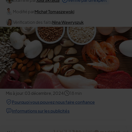
Examiné par
Julia Skrajda
Vérifié par un expert
Modifié par
Michał Tomaszewski
Vérification des faits
Nina Wawryszuk
Mis à jour:
03 décembre, 2024
18
min
Pourquoi vous pouvez nous faire confiance
Informations sur les publicités