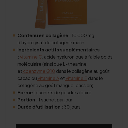
Contenu en collagène :
10 000 mg
d'hydrolysat de collagène marin
Ingrédients actifs supplémentaires
:
vitamine C
, acide hyaluronique à faible poids
moléculaire
(ainsi que L-théanine
et
coenzyme Q10
dans le collagène au goût
cacao ou
vitamine A
et
vitamine E
dans le
collagène au goût mangue-passion)
Forme :
sachets de poudre à boire
Portion :
1 sachet par jour
Durée d'utilisation :
30 jours