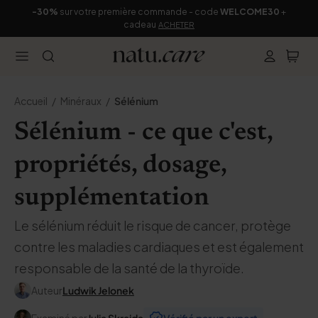
-30%
sur votre première commande - code
WELCOME30
+
cadeau
ACHETER
Accueil
Minéraux
Sélénium
Sélénium - ce que c'est,
propriétés, dosage,
supplémentation
Le sélénium réduit le risque de cancer, protège
contre les maladies cardiaques et est également
responsable de la santé de la thyroïde.
Auteur
Ludwik Jelonek