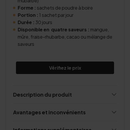
rhubarbe)
Forme :
sachets de poudre à boire
Portion :
1 sachet par jour
Durée :
30 jours
Disponible en quatre saveurs :
mangue,
mûre, fraise-rhubarbe, cacao ou mélange de
saveurs
Vérifiez le prix
Description du produit
Avantages et inconvénients
Informations supplémentaires