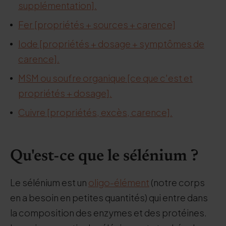
supplémentation].
Fer [propriétés + sources + carence]
Iode [propriétés + dosage + symptômes de
carence].
MSM ou soufre organique [ce que c'est et
propriétés + dosage].
Cuivre [propriétés, excès, carence].
Qu'est-ce que le sélénium ?
Le sélénium est un
oligo-élément
(notre corps
en a besoin en petites quantités) qui entre dans
la composition des enzymes et des protéines.