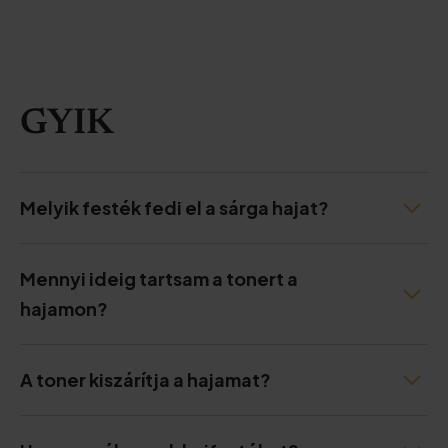
GYIK
Melyik festék fedi el a sárga hajat?
Mennyi ideig tartsam a tonert a
hajamon?
A toner kiszárítja a hajamat?