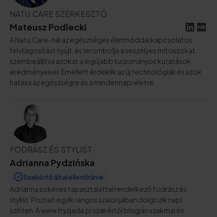
NATU.CARE SZERKESZTŐ
Mateusz Podlecki
A Natu.Care-nál az egészséges életmóddal kapcsolatos
felvilágosítást nyújt, és lerombolja a veszélyes mítoszokat,
szembeállítva azokat a legújabb tudományos kutatások
eredményeivel. Emellett érdeklik az új technológiák és azok
hatása az egészségre és a mindennapi életre.
FODRÁSZ ÉS STYLIST
Adrianna Pydzińska
Szakértő által ellenőrizve
Adrianna sokéves tapasztalattal rendelkező fodrász és
stylist. Poznań egyik rangos szalonjában dolgozik napi
szinten. A www.fryzjada.pl szakértői blogján szakmai és