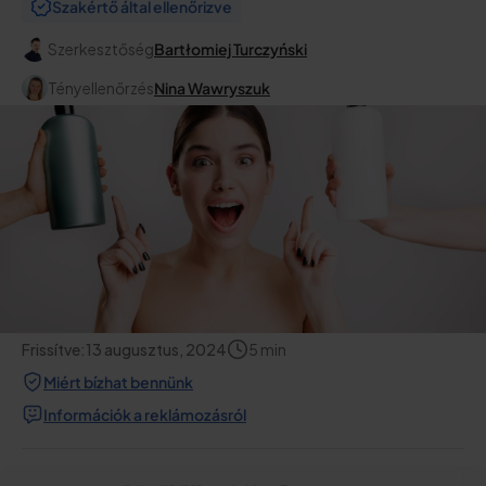
Szakértő által ellenőrizve
Szerkesztőség
Bartłomiej Turczyński
Tényellenőrzés
Nina Wawryszuk
Frissítve:
13 augusztus, 2024
5
min
Miért bízhat bennünk
Információk a reklámozásról