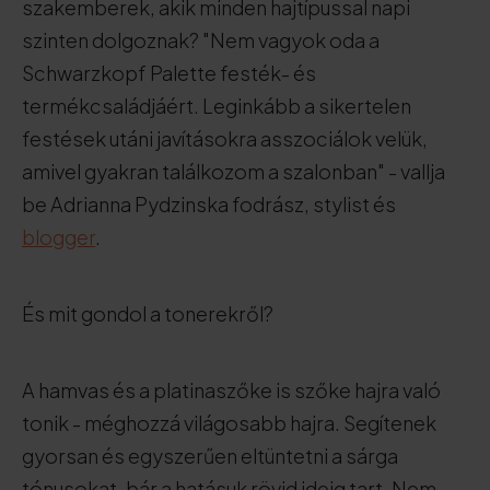
szakemberek, akik minden hajtípussal napi
szinten dolgoznak? "Nem vagyok oda a
Schwarzkopf Palette festék- és
termékcsaládjáért. Leginkább a sikertelen
festések utáni javításokra asszociálok velük,
amivel gyakran találkozom a szalonban" - vallja
be Adrianna Pydzinska fodrász, stylist és
blogger
.
És mit gondol a tonerekről?
A hamvas és a platinaszőke is szőke hajra való
tonik - méghozzá világosabb hajra. Segítenek
gyorsan és egyszerűen eltüntetni a sárga
tónusokat, bár a hatásuk rövid ideig tart. Nem