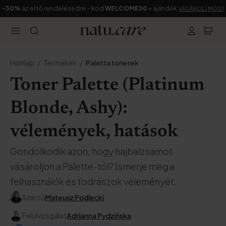
-30%
az első rendelésedre – kód
WELCOME30
+ ajándék
VÁSÁROLJ MOST
Honlap
Termékek
Paletta tonerek
Toner Palette (Platinum
Blonde, Ashy):
vélemények, hatások
Gondolkodik azon, hogy hajbalzsamot
vásároljon a Palette-tól? Ismerje meg a
felhasználók és fodrászok véleményét.
Szerző
Mateusz Podlecki
Felülvizsgálat
Adrianna Pydzińska