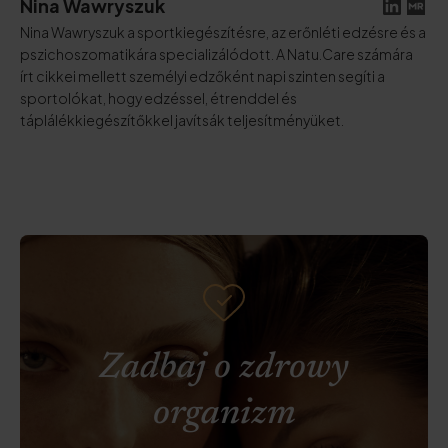
Nina Wawryszuk
Nina Wawryszuk a sportkiegészítésre, az erőnléti edzésre és a
pszichoszomatikára specializálódott. A Natu.Care számára
írt cikkei mellett személyi edzőként napi szinten segíti a
sportolókat, hogy edzéssel, étrenddel és
táplálékkiegészítőkkel javítsák teljesítményüket.
Zadbaj o zdrowy
organizm