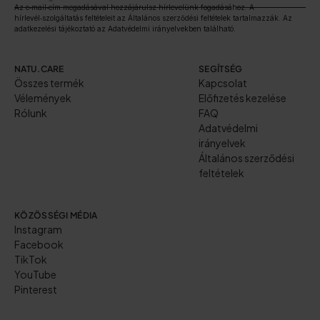
Az e‑mail‑cím megadásával hozzájárulsz hírlevelünk fogadásához. A
hírlevél‑szolgáltatás feltételeit az Általános szerződési feltételek tartalmazzák. Az
adatkezelési tájékoztató az Adatvédelmi irányelvekben található.
NATU.CARE
SEGÍTSÉG
Összes termék
Kapcsolat
Vélemények
Előfizetés kezelése
Rólunk
FAQ
Adatvédelmi
irányelvek
Általános szerződési
feltételek
KÖZÖSSÉGI MÉDIA
Instagram
Facebook
TikTok
YouTube
Pinterest