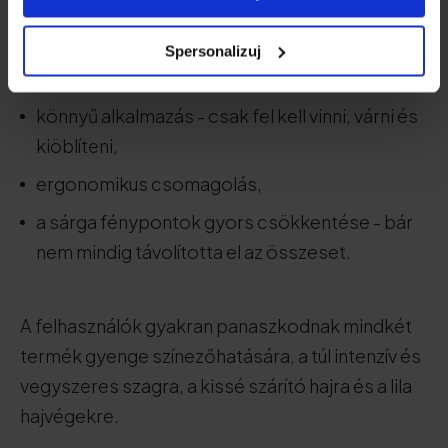
említik előnyként:
Spersonalizuj
ár,
könnyű alkalmazás - csak fel kell vinni, várni és
kiöblíteni,
ergonomikus csomagolás,
a sárga fénypontok gyors csökkentése - bár
nem mindig távolította el az összeset.
A felhasználók gyakran panaszkodnak mindkét
termék gyenge színezőhatására, a túl intenzív és
vegyszeres szagra, a kissé szárító hajra és a lila
hajvégekre.