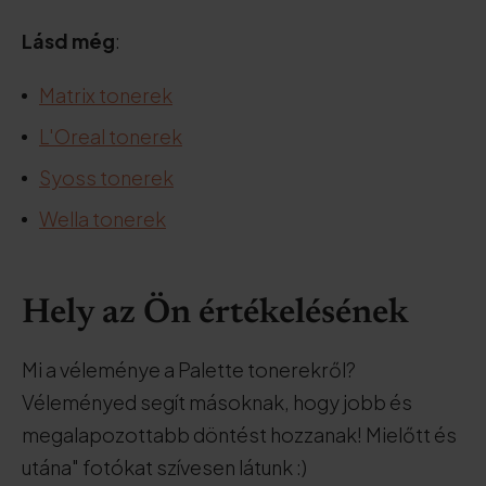
Lásd még
:
Matrix tonerek
L'Oreal tonerek
Syoss tonerek
Wella tonerek
Hely az Ön értékelésének
Mi a véleménye a Palette tonerekről?
Véleményed segít másoknak, hogy jobb és
megalapozottabb döntést hozzanak! Mielőtt és
utána" fotókat szívesen látunk :)