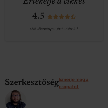
Értékelje a cikket
4.5
488
vélemények,
értékelés
:
4.5
Ismerje meg a
Szerkesztőség
csapatot