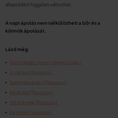
állapotától függően változhat.
A napi ápolás nem nélkülözheti a bőr és a
körmök ápolását.
Lásd még
:
Ránctalanító krém [rangsorolás].
Arckrém [Rangsor].
Szemránckrém [Rangsor].
Kézkrém [Rangsor].
BB krémek [Rangsor].
Kézkrém [rangsor].