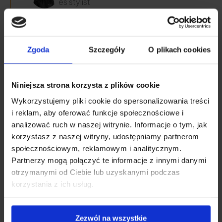
és stylist
Lényeges, hogy gyorsan alkalmazzuk, és
Zgoda
Szczegóły
O plikach cookies
figyeljük meg, hogyan reagál a haj a hűvös
tónusokra.
Niniejsza strona korzysta z plików cookie
Wykorzystujemy pliki cookie do spersonalizowania treści
Paletta tonerek -
i reklam, aby oferować funkcje społecznościowe i
analizować ruch w naszej witrynie. Informacje o tym, jak
felhasználói vélemények
korzystasz z naszej witryny, udostępniamy partnerom
społecznościowym, reklamowym i analitycznym.
A palettás tonerek inkább
költségvetési mentő
Partnerzy mogą połączyć te informacje z innymi danymi
lehetőségként
érzékelhetőek, amikor nincs idő
otrzymanymi od Ciebie lub uzyskanymi podczas
korzystania z ich usług.
a professzionális színezésre.
Zezwól na wszystkie
A felhasználók leggyakrabban a következőket