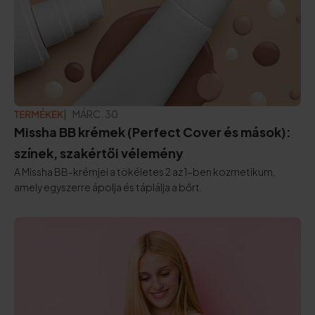
TERMÉKEK
FRISSÍTVE:
MÁRC. 30
Missha BB krémek (Perfect Cover és mások):
színek, szakértői vélemény
A Missha BB-krémjei a tökéletes 2 az 1-ben kozmetikum,
amely egyszerre ápolja és táplálja a bőrt.