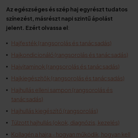
Az egészséges és szép haj egyrészt tudatos
színezést, másrészt napi szintű ápolást
jelent. Ezért olvassa el
:
Hajfesték (rangsorolás és tanácsadás)
Hajkondicionáló (rangsorolás és tanácsadás)
Hajvitaminok (rangsorolás és tanácsadás)
Hajkiegészítők (rangsorolás és tanácsadás)
Hajhullás elleni sampon (rangsorolás és
tanácsadás)
Hajhullás kiegészítő (rangsorolás)
Túlzott hajhullás (okok, diagnózis, kezelés)
Kollagén a hajra - hogyan működik, hogyan kell