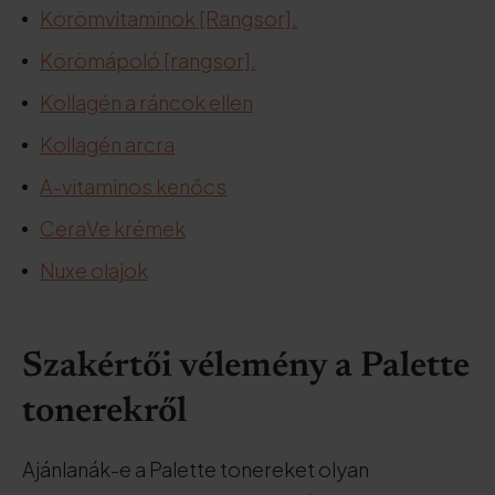
Körömvitaminok [Rangsor].
Körömápoló [rangsor].
Kollagén a ráncok ellen
Kollagén arcra
A-vitaminos kenőcs
CeraVe krémek
Nuxe olajok
Szakértői vélemény a Palette
tonerekről
Ajánlanák-e a Palette tonereket olyan