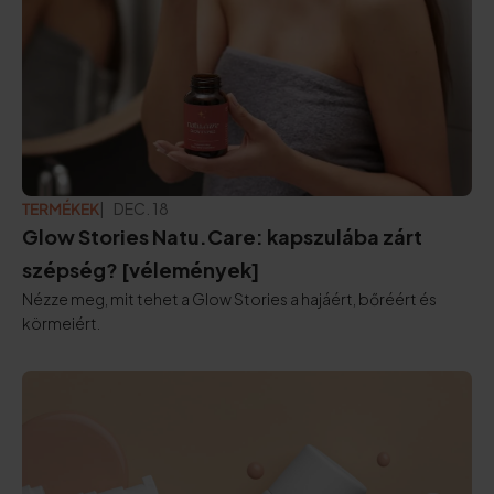
TERMÉKEK
FRISSÍTVE:
DEC. 18
Glow Stories Natu.Care: kapszulába zárt
szépség? [vélemények]
Nézze meg, mit tehet a Glow Stories a hajáért, bőréért és
körmeiért.