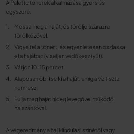
A Palette tonerek alkalmazása gyors és
egyszerű.
Mossa meg a haját, és törölje szárazra
törölközővel.
Vigye fel a tonert, és egyenletesen oszlassa
el a hajában (viseljen védőkesztyűt).
Várjon 10-15 percet.
Alaposan öblítse ki a haját, amíg a víz tiszta
nem lesz.
Fújja meg haját hideg levegővel működő
hajszárítóval.
A végeredmény a haj kiindulási színétől vagy