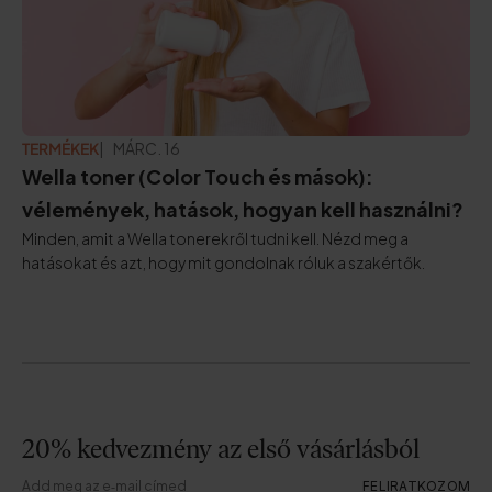
TERMÉKEK
FRISSÍTVE:
MÁRC. 16
Wella toner (Color Touch és mások):
vélemények, hatások, hogyan kell használni?
Minden, amit a Wella tonerekről tudni kell. Nézd meg a
hatásokat és azt, hogy mit gondolnak róluk a szakértők.
20% kedvezmény az első vásárlásból
FELIRATKOZOM