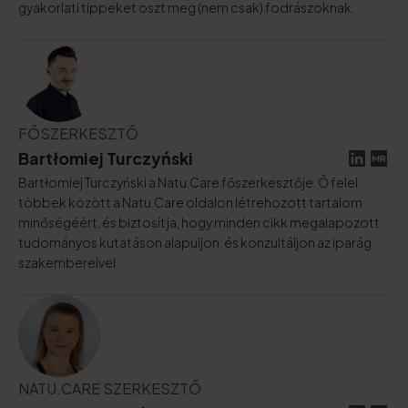
gyakorlati tippeket oszt meg (nem csak) fodrászoknak.
FŐSZERKESZTŐ
Bartłomiej Turczyński
Bartłomiej Turczyński a Natu.Care főszerkesztője. Ő felel
többek között a Natu.Care oldalon létrehozott tartalom
minőségéért, és biztosítja, hogy minden cikk megalapozott
tudományos kutatáson alapuljon, és konzultáljon az iparág
szakembereivel.
NATU.CARE SZERKESZTŐ