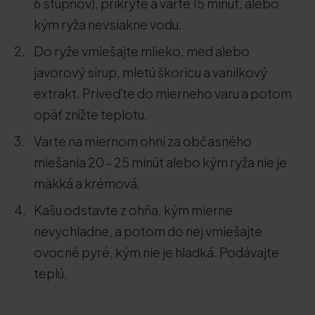
6 stupňov), prikryte a varte 15 minút, alebo
kým ryža nevsiakne vodu.
Do ryže vmiešajte mlieko, med alebo
javorový sirup, mletú škoricu a vanilkový
extrakt. Priveďte do mierneho varu a potom
opäť znížte teplotu.
Varte na miernom ohni za občasného
miešania 20 - 25 minút alebo kým ryža nie je
mäkká a krémová.
Kašu odstavte z ohňa, kým mierne
nevychladne, a potom do nej vmiešajte
ovocné pyré, kým nie je hladká. Podávajte
teplú.