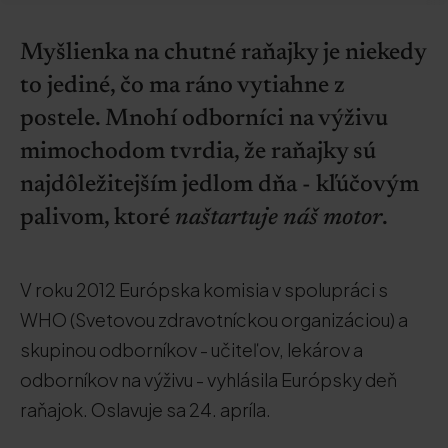
Myšlienka na chutné raňajky je niekedy
to jediné, čo ma ráno vytiahne z
postele. Mnohí odborníci na výživu
mimochodom tvrdia, že raňajky sú
najdôležitejším jedlom dňa - kľúčovým
palivom, ktoré
naštartuje náš motor
.
V roku 2012 Európska komisia v spolupráci s
WHO (Svetovou zdravotníckou organizáciou) a
skupinou odborníkov - učiteľov, lekárov a
odborníkov na výživu - vyhlásila Európsky deň
raňajok. Oslavuje sa 24. apríla.