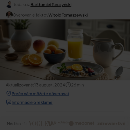
Redakcia
Bartłomiej Turczyński
Overovanie faktov
Witold Tomaszewski
Aktualizované:
13 august, 2024
26
min
Prečo nám môžete dôverovať
Informácie o reklame
Médiá o nás: