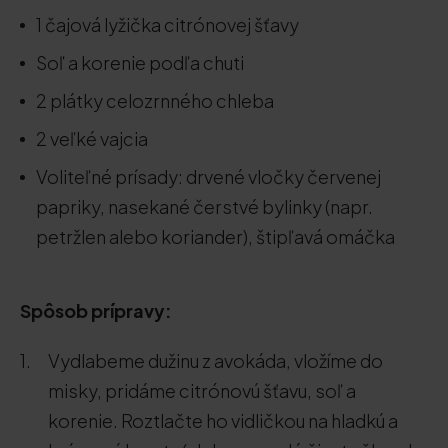
1 čajová lyžička citrónovej šťavy
Soľ a korenie podľa chuti
2 plátky celozrnného chleba
2 veľké vajcia
Voliteľné prísady: drvené vločky červenej
papriky, nasekané čerstvé bylinky (napr.
petržlen alebo koriander), štipľavá omáčka
Spôsob prípravy:
Vydlabeme dužinu z avokáda, vložíme do
misky, pridáme citrónovú šťavu, soľ a
korenie. Roztlačte ho vidličkou na hladkú a