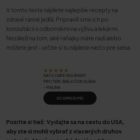
V tomto texte nájdete najlepšie recepty na
zdravé ranné jedlá. Pripravili sme ich po
konzultácii s odborníkmi na výživu a lekármi.
Nezáleží na tom, aké raňajky máte radi alebo
môžete jesť - určite si tu nájdete niečo pre seba.
NATU.CARE VEGÁNSKY
PROTEÍN, BIELA ČOKOLÁDA
- MALINA
SCOPRI DI PIÙ
Pozrite si tiež: Vydajte sa na cestu do USA,
aby ste si mohli vybrať z viacerých druhov