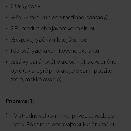
2 šálky vody
½ šálky mlieka (alebo rastlinnej náhrady)
2 PL medu alebo javorového sirupu
½ čajovej lyžičky mletej škorice
1 čajová lyžička vanilkového extraktu
½ šálky banánového alebo iného ovocného
pyré (ak si pyré pripravujete sami, použite
zrelé, mäkké ovocie)
Príprava: 1:
V stredne veľkom hrnci priveďte vodu do
varu. Postupne pridávajte kukuričnú múku