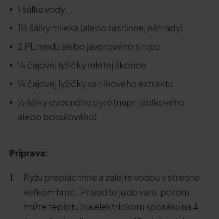
1 šálka vody
1½ šálky mlieka (alebo rastlinnej náhrady)
2 PL medu alebo javorového sirupu
¼ čajovej lyžičky mletej škorice
¼ čajovej lyžičky vanilkového extraktu
½ šálky ovocného pyré (napr. jablkového
alebo bobuľového)
Príprava:
Ryžu prepláchnite a zalejte vodou v stredne
veľkom hrnci. Priveďte ju do varu, potom
znížte teplotu (na elektrickom sporáku na 4 -