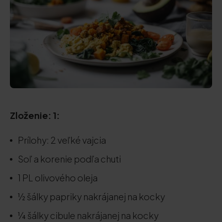
Zloženie: 1:
Prílohy: 2 veľké vajcia
Soľ a korenie podľa chuti
1 PL olivového oleja
½ šálky papriky nakrájanej na kocky
¼ šálky cibule nakrájanej na kocky