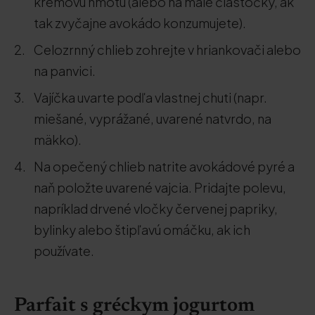
krémovú hmotu (alebo na malé čiastočky, ak
tak zvyčajne avokádo konzumujete).
Celozrnný chlieb zohrejte v hriankovači alebo
na panvici.
Vajíčka uvarte podľa vlastnej chuti (napr.
miešané, vyprážané, uvarené natvrdo, na
mäkko).
Na opečený chlieb natrite avokádové pyré a
naň položte uvarené vajcia. Pridajte polevu,
napríklad drvené vločky červenej papriky,
bylinky alebo štipľavú omáčku, ak ich
používate.
Parfait s gréckym jogurtom