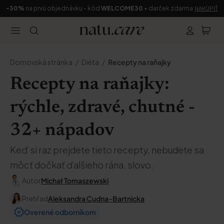
-30%
na prvú objednávku - kód
WELCOME30
+ darček zdarma
NAKÚPIŤ
Domovská stránka
Diéta
Recepty na raňajky
Recepty na raňajky:
rýchle, zdravé, chutné -
32+ nápadov
Keď si raz prejdete tieto recepty, nebudete sa
môcť dočkať ďalšieho rána, slovo.
Autor
Michał Tomaszewski
Prehľad
Aleksandra Cudna-Bartnicka
Overené odborníkom