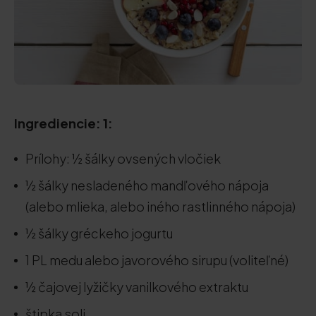
Ingrediencie: 1:
Prílohy: ½ šálky ovsených vločiek
½ šálky nesladeného mandľového nápoja
(alebo mlieka, alebo iného rastlinného nápoja)
½ šálky gréckeho jogurtu
1 PL medu alebo javorového sirupu (voliteľné)
½ čajovej lyžičky vanilkového extraktu
štipka soli