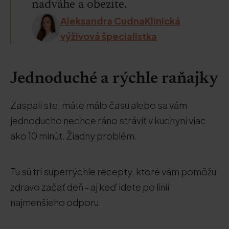
nadváhe a obezite.
Aleksandra CudnaKlinická
výživová špecialistka
Jednoduché a rýchle raňajky
Zaspali ste, máte málo času alebo sa vám
jednoducho nechce ráno stráviť v kuchyni viac
ako 10 minút. Žiadny problém.
Tu sú tri superrýchle recepty, ktoré vám pomôžu
zdravo začať deň - aj keď idete po línii
najmenšieho odporu.