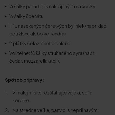
¼ šálky paradajok nakrájaných na kocky
¼ šálky špenátu
1 PL nasekaných čerstvých byliniek (napríklad
petržlenu alebo koriandra)
2 plátky celozrnného chleba
Voliteľne: ¼ šálky strúhaného syra (napr.
čedar, mozzarella atď.).
Spôsob prípravy:
V malej miske rozšľahajte vajcia, soľ a
korenie.
Na stredne veľkej panvici s nepriľnavým