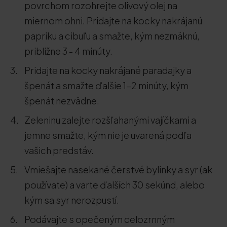
povrchom rozohrejte olivový olej na
miernom ohni. Pridajte na kocky nakrájanú
papriku a cibuľu a smažte, kým nezmäknú,
približne 3 - 4 minúty.
Pridajte na kocky nakrájané paradajky a
špenát a smažte ďalšie 1-2 minúty, kým
špenát nezvädne.
Zeleninu zalejte rozšľahanými vajíčkami a
jemne smažte, kým nie je uvarená podľa
vašich predstáv.
Vmiešajte nasekané čerstvé bylinky a syr (ak
používate) a varte ďalších 30 sekúnd, alebo
kým sa syr nerozpustí.
Podávajte s opečeným celozrnným