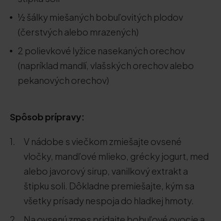
½ šálky miešaných bobuľovitých plodov
(čerstvých alebo mrazených)
2 polievkové lyžice nasekaných orechov
(napríklad mandlí, vlašských orechov alebo
pekanových orechov)
Spôsob prípravy:
V nádobe s viečkom zmiešajte ovsené
vločky, mandľové mlieko, grécky jogurt, med
alebo javorový sirup, vanilkový extrakt a
štipku soli. Dôkladne premiešajte, kým sa
všetky prísady nespoja do hladkej hmoty.
Na ovsenú zmes pridajte bobuľové ovocie a