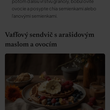
potom ďalšiu vrstvu granoly, bobuľovité
ovocie a posypte chia semienkami alebo
ľanovými semienkami.
Vafľový sendvič s arašidovým
maslom a ovocím