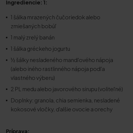
Ingrediencie: 1:
1 šálka mrazených čučoriedok alebo
zmiešaných bobúľ
1 malý zrelý banán
1 šálka gréckeho jogurtu
½ šálky nesladeného mandľového nápoja
(alebo iného rastlinného nápoja podľa
vlastného výberu)
2 PL medu alebo javorového sirupu (voliteľné)
Doplnky: granola, chia semienka, nesladené
kokosové vločky, ďalšie ovocie a orechy
Príprava: