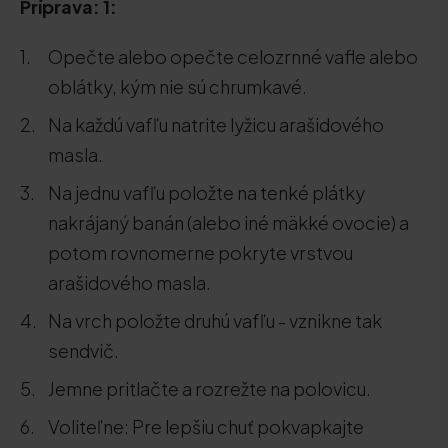
Príprava: 1:
Opečte alebo opečte celozrnné vafle alebo
oblátky, kým nie sú chrumkavé.
Na každú vafľu natrite lyžicu arašidového
masla.
Na jednu vafľu položte na tenké plátky
nakrájaný banán (alebo iné mäkké ovocie) a
potom rovnomerne pokryte vrstvou
arašidového masla.
Na vrch položte druhú vafľu - vznikne tak
sendvič.
Jemne pritlačte a rozrežte na polovicu.
Voliteľne: Pre lepšiu chuť pokvapkajte