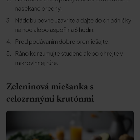
nasekané orechy.
Nádobu pevne uzavrite a dajte do chladničky
na noc alebo aspoň na 6 hodín.
Pred podávaním dobre premiešajte.
Ráno konzumujte studené alebo ohrejte v
mikrovlnnej rúre.
Zeleninová miešanka s
celozrnnými krutónmi