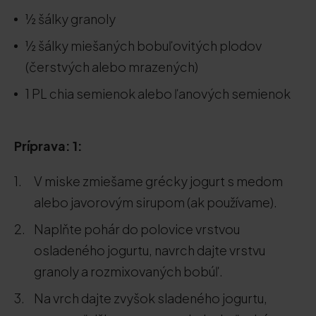
½ šálky granoly
½ šálky miešaných bobuľovitých plodov
(čerstvých alebo mrazených)
1 PL chia semienok alebo ľanových semienok
Príprava: 1:
V miske zmiešame grécky jogurt s medom
alebo javorovým sirupom (ak používame).
Naplňte pohár do polovice vrstvou
osladeného jogurtu, navrch dajte vrstvu
granoly a rozmixovaných bobúľ.
Na vrch dajte zvyšok sladeného jogurtu,