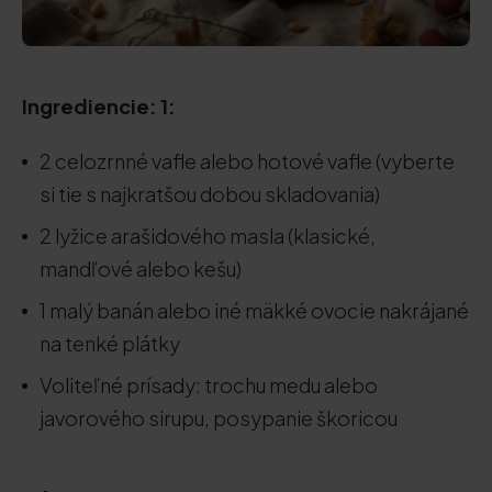
Ingrediencie: 1:
2 celozrnné vafle alebo hotové vafle (vyberte
si tie s najkratšou dobou skladovania)
2 lyžice arašidového masla (klasické,
mandľové alebo kešu)
1 malý banán alebo iné mäkké ovocie nakrájané
na tenké plátky
Voliteľné prísady: trochu medu alebo
javorového sirupu, posypanie škoricou