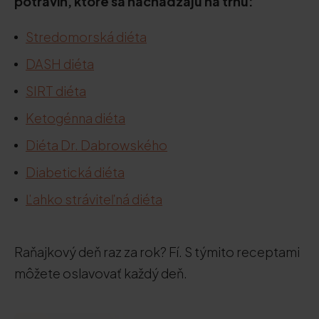
potravín, ktoré sa nachádzajú na trhu:
Stredomorská diéta
DASH diéta
SIRT diéta
Ketogénna diéta
Diéta Dr. Dabrowského
Diabetická diéta
Ľahko stráviteľná diéta
Raňajkový deň raz za rok? Fí. S týmito receptami
môžete oslavovať každý deň.