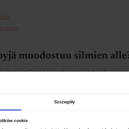
ihin
en hoito
yjä muodostuu silmien alle
 ja silmäluomilla on paljon ohuempi kuin muualla kasvoi
nnollinen
kollageenin
ja elastiinin tuotanto alkaa vähe
kenteen ylläpidosta, ja kun niitä alkaa olla liian vähän
rillä olevalla herkällä alueella, varsinkin kun siellä o
Szczegóły
ii
melko intensiivisesti, kun osoitamme tunteita: nau
 plików cookie
opa puhumme. Kasvolihasten liikkeet saavat ihon ryp