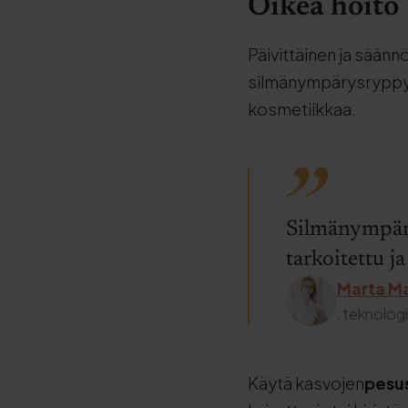
Oikea hoito
Päivittäinen ja säänn
silmänympärysryppyje
kosmetiikkaa.
Silmänympärys
tarkoitettu ja
Marta M
, teknologi 
Käytä kasvojen
pesu