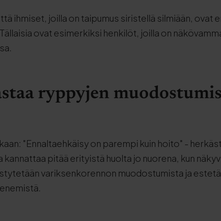
tä ihmiset, joilla on taipumus siristellä silmiään, ovat er
. Tällaisia ovat esimerkiksi henkilöt, joilla on näkövamma
sa.
staa ryppyjen muodostumis
an: "Ennaltaehkäisy on parempi kuin hoito" - herkäs
annattaa pitää erityistä huolta jo nuorena, kun näkyviä
västytetään variksenkorennon muodostumista ja estetä
enemistä.