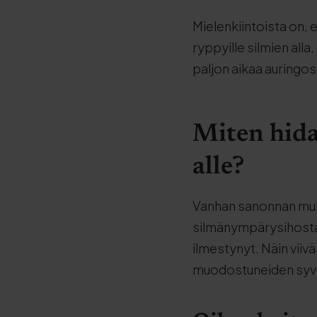
Mielenkiintoista on, et
ryppyille silmien alla
paljon aikaa auringos
Miten hida
alle?
Vanhan sanonnan muka
silmänympärysihosta k
ilmestynyt. Näin vii
muodostuneiden syv