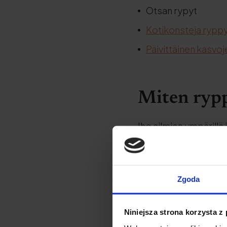
Otsan rypyt
Kotikonsteja ryppy
Päivittäinen kasvoj
Miten rypp
Iho silmien ympärillä
jälkeen elimistön luo
ovat vastuussa ihon ra
nopeimmin silmien ympä
Zgoda
Lisäksi tämä alue
toim
Niniejsza strona korzysta z
kulmakarvojamme ja j