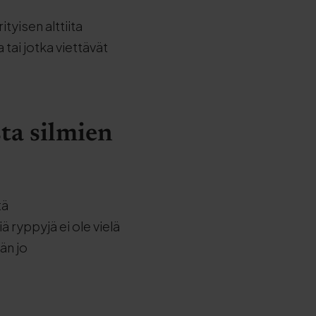
ityisen alttiita
 tai jotka viettävät
ta silmien
tä
 ryppyjä ei ole vielä
än jo