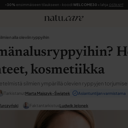
-30%
ensimmäiseen tilaukseen - koodi
WELCOME30
+ lahja
OSTA NYT
ilmien alla oleviin ryppyihin
lmänalusryppyihin? H
nteet, kosmetiikka
telmistä silmien ympärillä olevien ryppyjen torjumise
Tarkistanut
Marta Majszyk-Świątek
Asiantuntijan varmistama
Turczyński
Faktantarkistus
Ludwik Jelonek