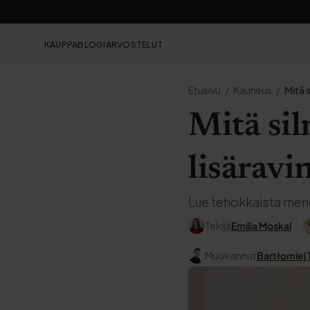
KAUPPA
BLOGI
ARVOSTELUT
Etusivu
Kauneus
Mitä s
Mitä si
lisäravi
Lue tehokkaista mene
Tekijä
Emilia Moskal
Muokannut
Bartłomiej 