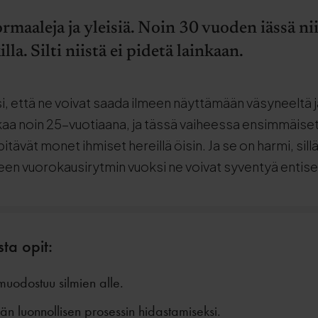
rmaaleja ja yleisiä. Noin 30 vuoden iässä ni
la. Silti niistä ei pidetä lainkaan.
, että ne voivat saada ilmeen näyttämään väsyneeltä ja 
kaa noin 25-vuotiaana, ja tässä vaiheessa ensimmäise
pitävät monet ihmiset hereillä öisin. Ja se on harmi, sill
neen vuorokausirytmin vuoksi ne voivat syventyä entis
sta opit:
uodostuu silmien alle.
n luonnollisen prosessin hidastamiseksi.