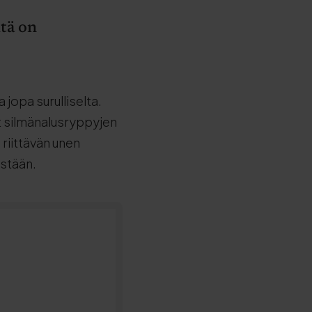
itä on
jopa surulliselta.
t silmänalusryppyjen
ä riittävän unen
estään.