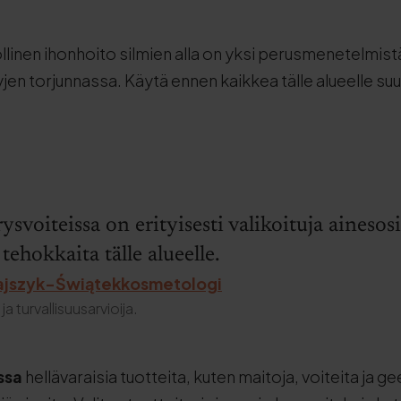
öllinen ihonhoito silmien alla on yksi perusmenetelmist
n torjunnassa. Käytä ennen kaikkea tälle alueelle suu
voiteissa on erityisesti valikoituja ainesosi
 tehokkaita tälle alueelle.
ajszyk-Świątekkosmetologi
ja turvallisuusarvioija.
ssa
hellävaraisia tuotteita, kuten maitoja, voiteita ja gee