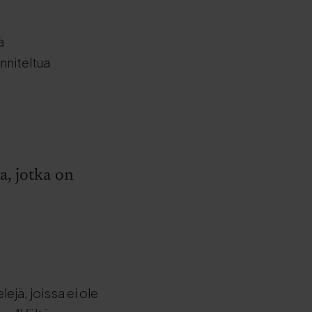
ä
nniteltua
a, jotka on
lejä, joissa ei ole