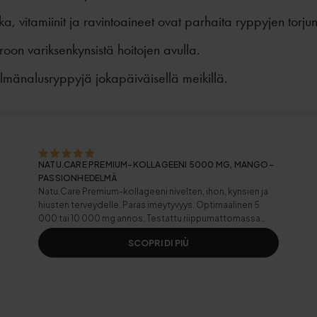
ka, vitamiinit ja ravintoaineet ovat parhaita ryppyjen torju
oon variksenkynsistä hoitojen avulla.
ilmänalusryppyjä jokapäiväisellä meikillä.
NATU.CARE PREMIUM-KOLLAGEENI 5000 MG, MANGO-
PASSIONHEDELMÄ
Natu.Care Premium-kollageeni nivelten, ihon, kynsien ja
hiusten terveydelle. Paras imeytyvyys. Optimaalinen 5
000 tai 10 000 mg annos. Testattu riippumattomassa
laboratoriossa.
SCOPRI DI PIÙ