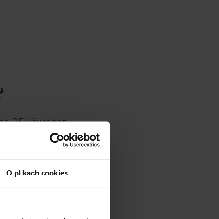
?
ssa. 25 ikävuoden
ntyä. Nämä
proteiinit
, tämä alkaa näkyä
n vain vähän
.
O plikach cookies
ramme, liikutamme
istymään, ja koska