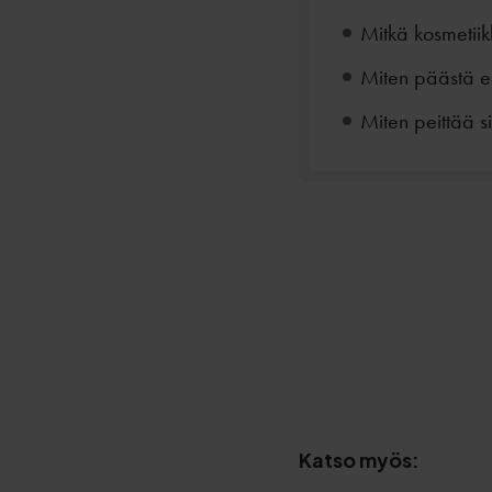
Mitkä kosmetiik
Miten päästä er
Miten peittää s
Katso myös: