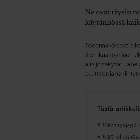
Ne ovat täysin no
käytännössä kaikil
Todennäköisesti siksi
Ihon ikääntyminen al
alta jo näkyvät. Ja ne 
puutteen ja häiriinty
Tästä artikkeli
Miten ryppyjä m
Mitä tehdä tämä