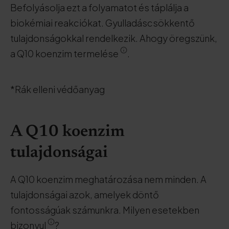
Befolyásolja ezt a folyamatot és táplálja a
biokémiai reakciókat. Gyulladáscsökkentő
tulajdonságokkal rendelkezik. Ahogy öregszünk,
a Q10 koenzim termelése
.
*Rák elleni védőanyag
A Q10 koenzim
tulajdonságai
A Q10 koenzim meghatározása nem minden. A
tulajdonságai azok, amelyek döntő
fontosságúak számunkra. Milyen esetekben
bizonyul
?