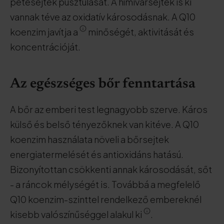
petesejtek pusztulását. A hímivarsejtek is ki
vannak téve az oxidatív károsodásnak. A Q10
koenzim javítja a
minőségét, aktivitását és
koncentrációját.
Az egészséges bőr fenntartása
A bőr az emberi test legnagyobb szerve. Káros
külső és belső tényezőknek van kitéve. A Q10
koenzim használata növeli a bőrsejtek
energiatermelését és antioxidáns hatású.
Bizonyítottan csökkenti annak károsodását, sőt
- a ráncok mélységét is. Továbbá a megfelelő
Q10 koenzim-szinttel rendelkező embereknél
kisebb valószínűséggel alakul ki
.