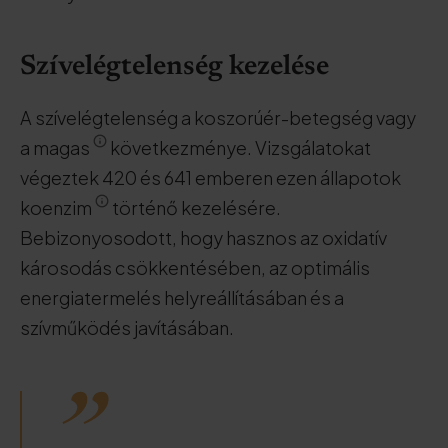
Szívelégtelenség kezelése
A szívelégtelenség a koszorúér-betegség vagy
a magas
következménye. Vizsgálatokat
végeztek 420 és 641 emberen ezen állapotok
koenzim
történő kezelésére.
Bebizonyosodott, hogy hasznos az oxidatív
károsodás csökkentésében, az optimális
energiatermelés helyreállításában és a
szívműködés javításában.