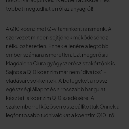
többet megtudhat erről az anyagról!
A Q10 koenzimet Q-vitaminként is ismerik. A
szervezet minden sejtjének működéséhez
nélkülözhetetlen. Ennek ellenére a legtöbb
ember számára ismeretlen. Ezt megerősíti
Magdalena Ciura gyógyszerész szakértőnk is.
Sajnos a Q10 koenzim már nem "divatos" -
eladásai csökkentek. A betegeket a rossz
egészségi állapot és a rosszabb hangulat
készteti a koenzim Q10 szedésére. A
szakemberrel közösen összeállítottuk Önnek a
legfontosabb tudnivalókat a koenzim Q10-ről!