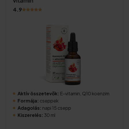
vitamin
4.9
Aktív összetevők:
E-vitamin, Q10 koenzim
Formája:
cseppek
Adagolás:
napi 15 csepp
Kiszerelés:
30 ml