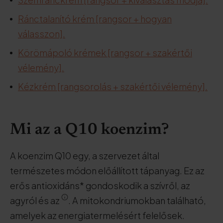
Ránctalanító krém [rangsor + hogyan
válasszon].
Körömápoló krémek [rangsor + szakértői
vélemény].
Kézkrém [rangsorolás + szakértői vélemény].
Mi az a Q10 koenzim?
A koenzim Q10 egy, a szervezet által
természetes módon előállított tápanyag. Ez az
erős antioxidáns* gondoskodik a szívről, az
agyról és az
. A mitokondriumokban található,
amelyek az energiatermelésért felelősek.