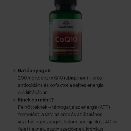
Hatóanyagok:
200 mg koenzim Q10 (ubiquinon) – erős
antioxidáns és kofaktor a sejtes energia
előállításában.
Kinek és miért?
Felnőtteknek – támogatja az energia (ATP)
termelést, a szív, az erek és az általános
vitalitás egészségét; különösen ajánlott 40 év
felettieknek, statin szedőknek, krónikus