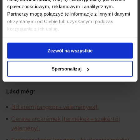
społecznościowym, reklamowym i analitycznym.
Partnerzy mogą połączyć te informacje z innymi danymi
Nézd meg az árat
otrzymanymi od Ciebie lub uzyskanymi podczas
korzystania z ich usług.
A termék leírása
Zezwól na wszystkie
Előnyök és hátrányok
Spersonalizuj
Lásd még:
BB krém [rangsor + vélemények].
Cerave arckrémek [termékek + szakértői
vélemény].
Szemránckrém [rangsor + kiválasztás módja].