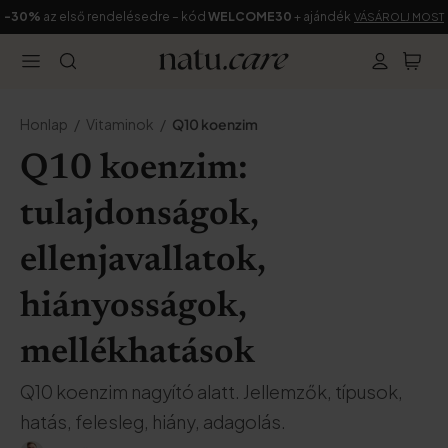
-30%
az első rendelésedre – kód
WELCOME30
+ ajándék
VÁSÁROLJ MOST
Honlap
Vitaminok
Q10 koenzim
Q10 koenzim:
tulajdonságok,
ellenjavallatok,
hiányosságok,
mellékhatások
Q10 koenzim nagyító alatt. Jellemzők, típusok,
hatás, felesleg, hiány, adagolás.