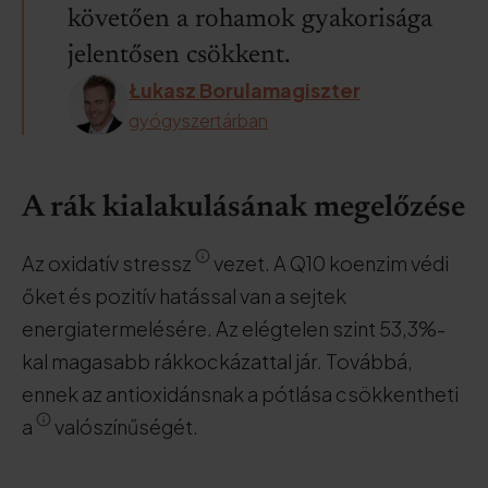
követően a rohamok gyakorisága
jelentősen csökkent.
Łukasz Borulamagiszter
gyógyszertárban
A rák kialakulásának megelőzése
Az oxidatív stressz
vezet. A Q10 koenzim védi
őket és pozitív hatással van a sejtek
energiatermelésére. Az elégtelen szint 53,3%-
kal magasabb rákkockázattal jár. Továbbá,
ennek az antioxidánsnak a pótlása csökkentheti
a
valószínűségét.