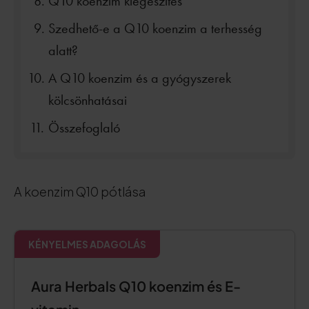
Q10 koenzim kiegészítés
Szedhető-e a Q10 koenzim a terhesség
alatt?
A Q10 koenzim és a gyógyszerek
kölcsönhatásai
Összefoglaló
A koenzim Q10 pótlása
KÉNYELMES ADAGOLÁS
Aura Herbals Q10 koenzim és E-