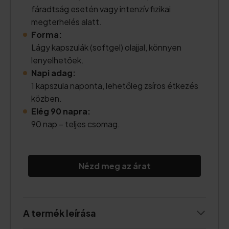
fáradtság esetén vagy intenzív fizikai
megterhelés alatt.
Forma:
Lágy kapszulák (softgel) olajjal, könnyen
lenyelhetőek.
Napi adag:
1 kapszula naponta, lehetőleg zsíros étkezés
közben.
Elég 90 napra:
90 nap – teljes csomag.
Nézd meg az árat
A termék leírása