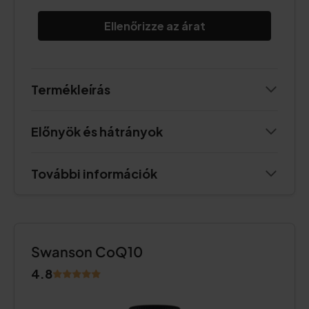
Ellenőrizze az árat
Termékleírás
Előnyök és hátrányok
További információk
Swanson CoQ10
4.8