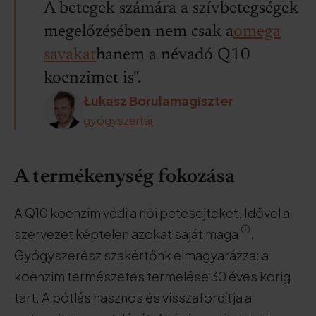
A betegek számára a szívbetegségek
megelőzésében nem csak a
omega
savakat
hanem a névadó Q10
koenzimet is".
Łukasz Borulamagiszter
gyógyszertár
A termékenység fokozása
A Q10 koenzim védi a női petesejteket. Idővel a
szervezet képtelen azokat saját maga
.
Gyógyszerész szakértőnk elmagyarázza: a
koenzim természetes termelése 30 éves korig
tart. A pótlás hasznos és visszafordítja a