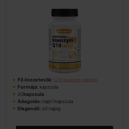
Fő összetevők:
Q10 koenzim
,
piperin
Formája:
kapszula
60
kapszula
Adagolás:
napi 1 kapszula
Elegendő:
60 napig