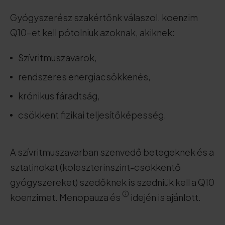
Gyógyszerész szakértőnk válaszol. koenzim
Q10-et kell pótolniuk azoknak, akiknek:
Szívritmuszavarok,
rendszeres energiacsökkenés,
krónikus fáradtság,
csökkent fizikai teljesítőképesség.
A szívritmuszavarban szenvedő betegeknek és a
sztatinokat (koleszterinszint-csökkentő
gyógyszereket) szedőknek is szedniük kell a Q10
koenzimet. Menopauza és
idején is ajánlott.