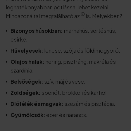
leghatékonyabban pótlással lehet kezelni.
Mindazonáltal megtalálható az
is. Melyekben?
Bizonyos húsokban:
marhahús, sertéshús,
csirke.
Hüvelyesek:
lencse, szója és földimogyoró.
Olajos halak:
hering, pisztráng, makréla és
szardínia.
Belsőségek:
szív, máj és vese.
Zöldségek:
spenót, brokkoli és karfiol.
Diófélék és magvak:
szezám és pisztácia.
Gyümölcsök:
eper és narancs.