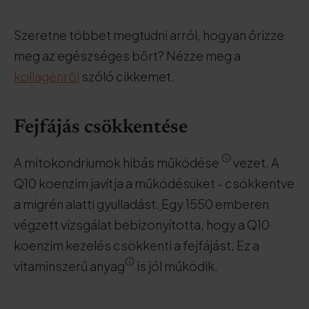
Szeretne többet megtudni arról, hogyan őrizze
meg az egészséges bőrt? Nézze meg a
kollagénről
szóló cikkemet.
Fejfájás csökkentése
A mitokondriumok hibás működése
vezet. A
Q10 koenzim javítja a működésüket - csökkentve
a migrén alatti gyulladást.
Egy 1550 emberen
végzett vizsgálat bebizonyította, hogy a Q10
koenzim kezelés csökkenti a fejfájást. Ez a
vitaminszerű anyag
is jól működik.