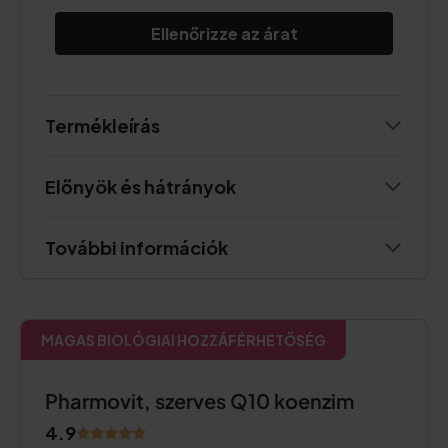
Ellenőrizze az árat
Termékleírás
Előnyök és hátrányok
További információk
MAGAS BIOLÓGIAI HOZZÁFÉRHETŐSÉG
Pharmovit, szerves Q10 koenzim
4.9