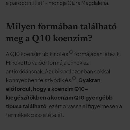
a parodontitist" - mondja Ciura Magdalena.
Milyen formában található
meg a Q10 koenzim?
A Q10 koenzim ubikinol és
formájában létezik.
Mindkettő valódi formája ennek az
antioxidánsnak. Az ubikinol azonban sokkal
könnyebben felszívódik és
.
Gyakran
előfordul, hogy a koenzim Q10-
kiegészítőkben a koenzim Q10 gyengébb
típusa található
, ezért olvassa el figyelmesen a
termékek összetételét.