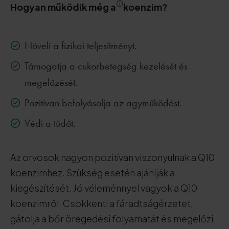
Hogyan működik még a
koenzim
?
Növeli a fizikai teljesítményt.
Támogatja a cukorbetegség kezelését és
megelőzését.
Pozitívan befolyásolja az agyműködést.
Védi a tüdőt.
Az orvosok nagyon pozitívan viszonyulnak a Q10
koenzimhez. Szükség esetén ajánlják a
kiegészítését. Jó véleménnyel vagyok a Q10
koenzimről. Csökkenti a fáradtságérzetet,
gátolja a bőr öregedési folyamatát és megelőzi