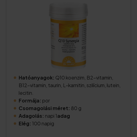
Hatóanyagok:
Q10 koenzim, B2-vitamin,
B12-vitamin, taurin, L-karnitin, szilícium, lutein,
lecitin.
Formája:
por
Csomagolási méret:
80 g
Adagolás:
napi 1
adag
Elég:
100 napig