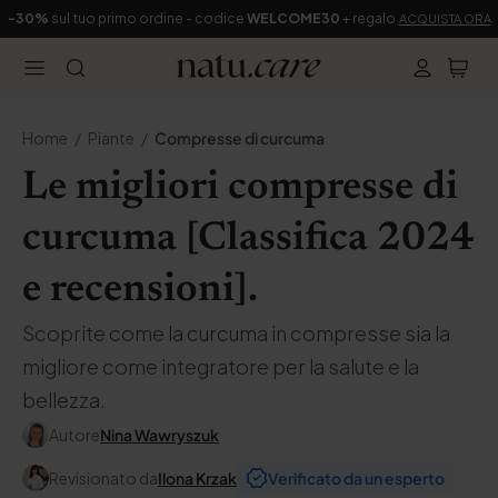
-30%
sul tuo primo ordine - codice
WELCOME30
+ regalo
ACQUISTA ORA
Home
Piante
Compresse di curcuma
Le migliori compresse di
curcuma [Classifica 2024
e recensioni].
Scoprite come la curcuma in compresse sia la
migliore come integratore per la salute e la
bellezza.
Autore
Nina Wawryszuk
Revisionato da
Ilona Krzak
Verificato da un esperto