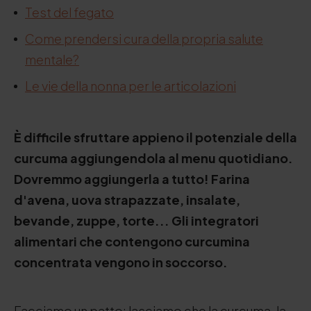
Test del fegato
Come prendersi cura della propria salute
mentale?
Le vie della nonna per le articolazioni
È difficile sfruttare appieno il potenziale della
curcuma aggiungendola al menu quotidiano.
Dovremmo aggiungerla a tutto! Farina
d'avena, uova strapazzate, insalate,
bevande, zuppe, torte... Gli integratori
alimentari che contengono curcumina
concentrata vengono in soccorso.
Facciamo un patto: lasciamo che la curcuma, la