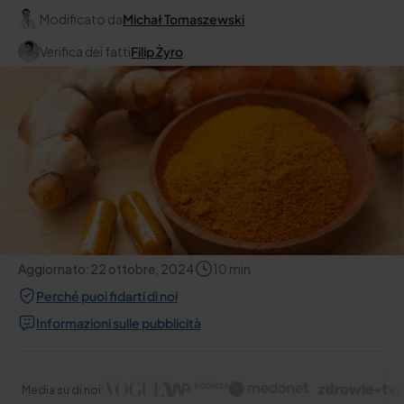
Modificato da
Michał Tomaszewski
Verifica dei fatti
Filip Żyro
Aggiornato:
22 ottobre, 2024
10
min
Perché puoi fidarti di noi
Informazioni sulle pubblicità
Media su di noi: