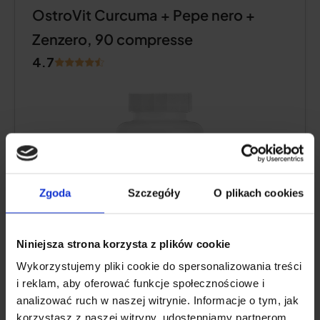
OstroVit Curcuma + Pepe nero +
Zenzero, 90 compresse
4.7
Zgoda
Szczegóły
O plikach cookies
Niniejsza strona korzysta z plików cookie
Wykorzystujemy pliki cookie do spersonalizowania treści
Contenuto di curcumina:
300 mg, di cui 285
i reklam, aby oferować funkcje społecznościowe i
mg di
curcuminoidi
analizować ruch w naszej witrynie. Informacje o tym, jak
Altri principi attivi:
piperina
, zenzero
korzystasz z naszej witryny, udostępniamy partnerom