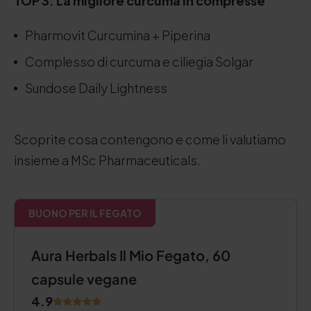
TOP 3: La migliore curcuma in compresse
Pharmovit Curcumina + Piperina
Complesso di curcuma e ciliegia Solgar
Sundose Daily Lightness
Scoprite cosa contengono e come li valutiamo
insieme a MSc Pharmaceuticals.
BUONO PER IL FEGATO
Aura Herbals Il Mio Fegato, 60
capsule vegane
4.9