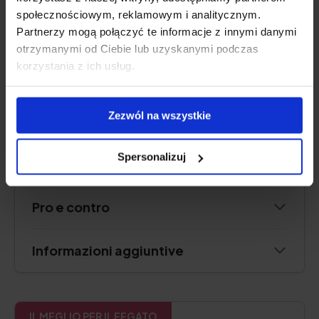
Forma:
capsule
społecznościowym, reklamowym i analitycznym.
Porzione:
1 capsula
Partnerzy mogą połączyć te informacje z innymi danymi
Sufficiente per:
90 giorni
otrzymanymi od Ciebie lub uzyskanymi podczas
korzystania z ich usług.
Controlla il prezzo
Zezwól na wszystkie
Spersonalizuj
Descrizione del prodotto
Pro e contro
Informazioni aggiuntive
IL MEGLIO PER IL FEGATO