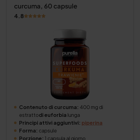
curcuma, 60 capsule
4.8
Contenuto di curcuma:
400 mg di
estratto
di euforbia
lunga
Principi attivi aggiuntivi:
piperina
Forma:
capsule
Porzione:
1 capsula al giorno