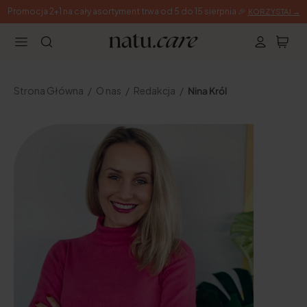
Promocja 2+1 na cały asortyment trwa od 5 do 15 sierpnia 🎉
KORZYSTAJ →
Strona Główna
O nas
Redakcja
Nina Król