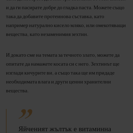
и да ги пасирате добре до гладка паста. Можете също
така да добавите протеинова съставка, като
например натурално кисело мляко, или омекотяващи
вещества, като незаменимия зехтин.
И докато сме на темата за течното злато, можете да
опитате да намажете косата си с него. Зехтинът ще
изглади кичурите ви, а също така ще им придаде
необходимата влага и други ценни хранителни
вещества.
Яйченият жълтък е витаминна