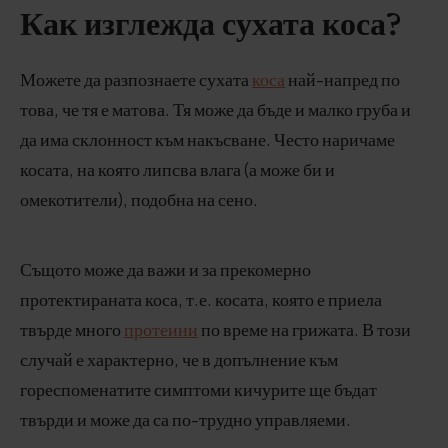
Как изглежда сухата коса?
Можете да разпознаете сухата
коса
най-напред по
това, че тя е матова. Тя може да бъде и малко груба и
да има склонност към накъсване. Често наричаме
косата, на която липсва влага (а може би и
омекотители), подобна на сено.
Същото може да важи и за прекомерно
протектираната коса, т.е. косата, която е приела
твърде много
протеини
по време на грижата. В този
случай е характерно, че в допълнение към
гореспоменатите симптоми кичурите ще бъдат
твърди и може да са по-трудно управляеми.