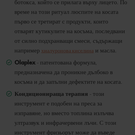
ботокса, който се прилага върху лицето. По
време на този ритуал люспите на косата
първо се третират с продукти, които
отварят кутикулите на косъма, последвани
от силно подхранващи смеси, съдържащи
например
хиалуронова киселина
и масла.
Olaplex
- патентована формула,
предназначена да проникне дълбоко в
косъма и да запълни дефектите на косата.
Кондиционираща терапия
- този
инструмент е подобен на преса за
изправяне, но вместо топлина излъчва
ултразвук и инфрачервени лъчи. С този
инструмент фризьорът може да въведе