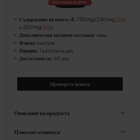
Съдържание на омега-3:
750 mg (250 mg
DHA
+ 500 mg
EPA
)
Допълнителни активни съставки:
няма
Форма:
капсули
Порция:
1 капсула на ден
Достатъчно за:
60 дни
Проверете цената
Описание на продукта
Плюсове и минуси