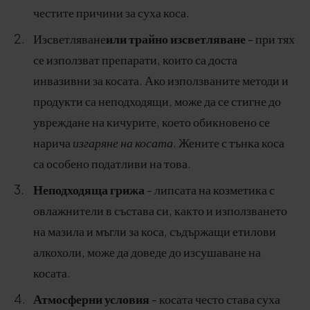
честите причини за суха коса.
Изсветляване
или трайно изсветляване
- при тях
се използват препарати, които са доста
инвазивни за косата. Ако използваните методи и
продукти са неподходящи, може да се стигне до
увреждане на кичурите, което обикновено се
нарича
изгаряне на косата
. Жените с тънка коса
са особено податливи на това.
Неподходяща грижа
- липсата на козметика с
овлажнители в състава си, както и използването
на мазила и мъгли за коса, съдържащи етилови
алкохоли, може да доведе до изсушаване на
косата.
Атмосферни условия
- косата често става суха