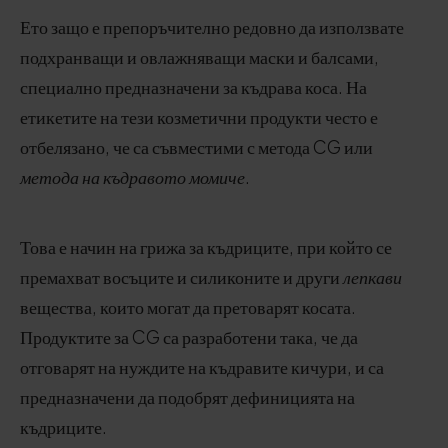
Ето защо е препоръчително редовно да използвате
подхранващи и овлажняващи маски и балсами,
специално предназначени за къдрава коса. На
етикетите на тези козметични продукти често е
отбелязано, че са съвместими с метода CG или
метода на къдравото момиче
.
Това е начин на грижа за къдриците, при който се
премахват восъците и силиконите и други
лепкави
вещества, които могат да претоварят косата.
Продуктите за CG са разработени така, че да
отговарят на нуждите на къдравите кичури, и са
предназначени да подобрят дефиницията на
къдриците.