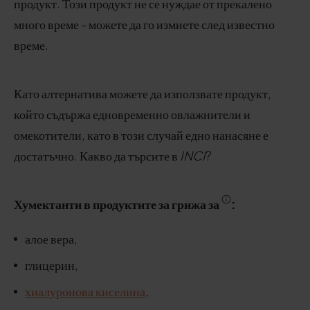
продукт. Този продукт не се нуждае от прекалено
много време - можете да го измиете след известно
време.
Като алтернатива можете да използвате продукт,
който съдържа едновременно овлажнители и
омекотители, като в този случай едно нанасяне е
достатъчно. Какво да търсите в
INCI
?
Хумектанти в продуктите за грижа за
:
алое вера,
глицерин,
хиалуронова киселина
,