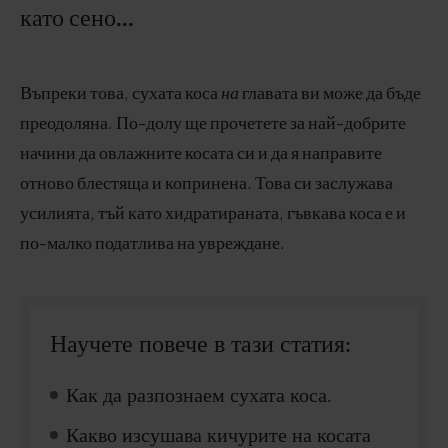
като сено...
Въпреки това, сухата коса
на
главата ви може да бъде
преодоляна. По-долу ще прочетете за най-добрите
начини да овлажните косата си и да я направите
отново блестяща и копринена. Това си заслужава
усилията, тъй като хидратираната, гъвкава коса е и
по-малко податлива на увреждане.
Научете повече в тази статия:
Как да разпознаем сухата коса.
Какво изсушава кичурите на косата