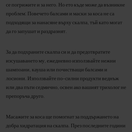
се погрижите и за него. Но ето къде може да възникне
проблем: Повечето балсами и маски за коса не са
подходящи за нанасяне върху скалпа, тъй като могат
да го запушат и раздразнят.
За да подхраните скалпа си и да предотвратите
изсушаването му, ежедневно използвайте нежни
шампоани, кауша или почистващи балсами и
лосиони. Използвайте по-силни продукти веднъж
или два пъти седмично, освен ако вашият трихолог не
препоръча друго.
Масажите за коса ще помогнат за поддържането на
добра хидратация на скалпа. През последните години