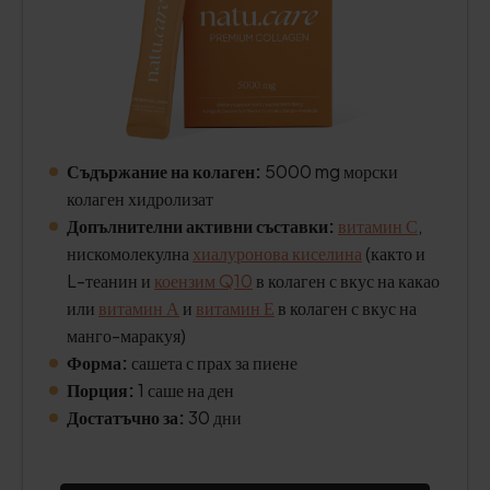
Съдържание на колаген:
5000 mg морски
колаген хидролизат
Допълнителни активни съставки:
витамин С
,
нискомолекулна
хиалуронова киселина
(както и
L-теанин и
коензим Q10
в колаген с вкус на какао
или
витамин А
и
витамин Е
в колаген с вкус на
манго-маракуя)
Форма:
сашета с прах за пиене
Порция:
1 саше на ден
Достатъчно за:
30 дни