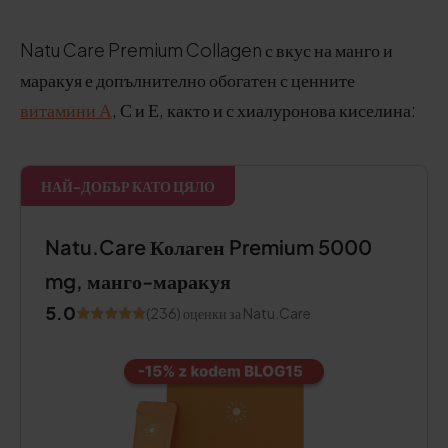
Natu Care Premium Collagen с вкус на манго и
маракуя е допълнително обогатен с ценните
витамини А
, С и Е, както и с хиалуронова киселина:
НАЙ-ДОБЪР КАТО ЦЯЛО
Natu.Care Колаген Premium 5000
mg, манго-маракуя
5.0
(236) оценки за Natu.Care