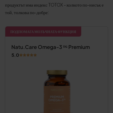
продуктът има индекс TOTOX - колкото по-нисък е
той, толкова по-добре:
ПОДПОМАГА МОЗЪЧНАТА ФУНКЦИЯ
Natu.Care Omega-3 ᵀᴳ Premium
5.0