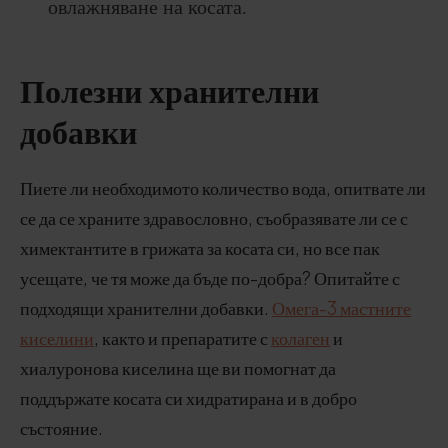
овлажняване на косата.
Полезни хранителни
добавки
Пиете ли необходимото количество вода, опитвате ли
се да се храните здравословно, съобразявате ли се с
химектантите в грижата за косата си, но все пак
усещате, че тя може да бъде по-добра? Опитайте с
подходящи хранителни добавки.
Омега-3 мастните
киселини
, както и препаратите с
колаген
и
хиалуронова киселина ще ви помогнат да
поддържате косата си хидратирана и в добро
състояние.