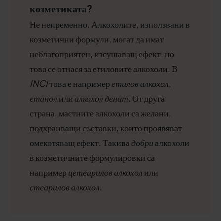
козметиката?
Не непременно. Алкохолите, използвани в
козметични формули, могат да имат
неблагоприятен, изсушаващ ефект, но
това се отнася за етиловите алкохоли. В
INCI
това е например
етилов
алкохол
,
етанол
или
алкохол денат
. От друга
страна, мастните алкохоли са желани,
подхранващи съставки, които проявяват
омекотяващ ефект. Такива
добри
алкохоли
в козметичните формулировки са
например
цетеарилов алкохол
или
стеарилов
алкохол
.