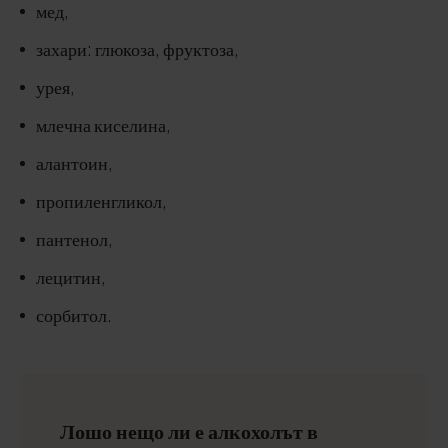
мед,
захари: глюкоза, фруктоза,
урея,
млечна киселина,
алантоин,
пропиленгликол,
пантенол,
лецитин,
сорбитол.
Лошо нещо ли е алкохолът в