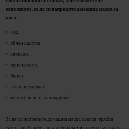
използвате, за да си направите домашна маска за
коса:
мед,
яйчен жълтък,
авокадо,
ленено семе,
банан,
кокосово мляко,
тиква (сварена и охладена).
За да си направите домашна маска за коса, трябва
само да изберете две или три съставки от този списък