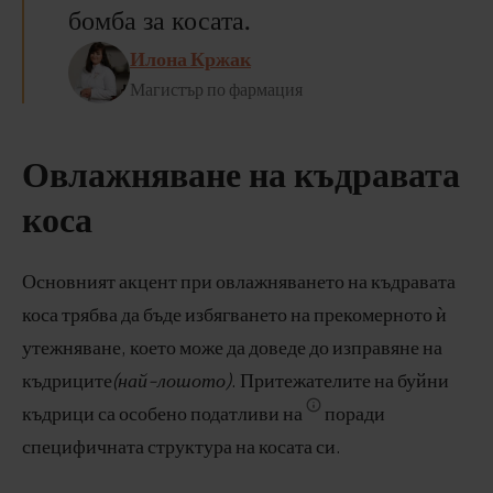
бомба за косата.
Илона Кржак
Магистър по фармация
Овлажняване на къдравата
коса
Основният акцент при овлажняването на къдравата
коса трябва да бъде избягването на прекомерното ѝ
утежняване, което може да доведе до изправяне на
къдриците
(най-лошото)
. Притежателите на буйни
къдрици са особено податливи на
поради
специфичната структура на косата си.