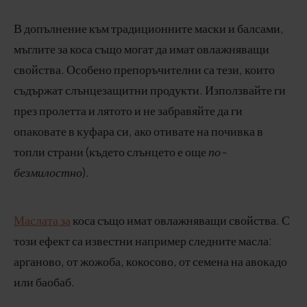
В допълнение към традиционните маски и балсами,
мъглите за коса също могат да имат овлажняващи
свойства. Особено препоръчителни са тези, които
съдържат слънцезащитни продукти. Използвайте ги
през пролетта и лятото и не забравяйте да ги
опаковате в куфара си, ако отивате на почивка в
топли страни (където слънцето е още
по-
безмилостно
).
Маслата за
коса също имат овлажняващи свойства. С
този ефект са известни например следните масла:
арганово, от жожоба, кокосово, от семена на авокадо
или баобаб.