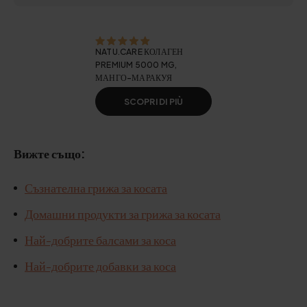
NATU.CARE КОЛАГЕН
PREMIUM 5000 MG,
МАНГО-МАРАКУЯ
SCOPRI DI PIÙ
Вижте също:
Съзнателна грижа за косата
Домашни продукти за грижа за косата
Най-добрите балсами за коса
Най-добрите добавки за коса