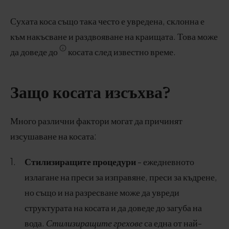
Сухата коса също така често е увредена, склонна е
към накъсване и раздвояване на краищата. Това може
да доведе до
косата след известно време.
Защо косата изсъхва?
Много различни фактори могат да причинят
изсушаване на косата:
Стилизиращите процедури
- ежедневното
излагане на преси за изправяне, преси за къдрене,
но също и на разресване може да увреди
структурата на косата и да доведе до загуба на
вода.
Стилизиращите грехове
са една от най-