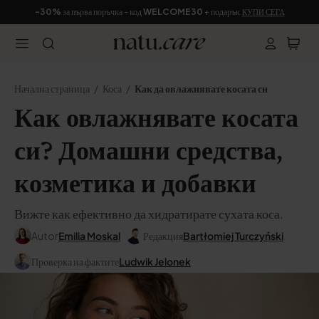
-30%
за първа поръчка - код
WELCOME30
+ подарък
КУПИ СЕГА
Начална страница
Коса
Как да овлажнявате косата си
Как овлажнявате косата
си? Домашни средства,
козметика и добавки
Вижте как ефективно да хидратирате сухата коса.
Autor
Emilia Moskal
Редакция
Bartłomiej Turczyński
Проверка на фактите
Ludwik Jelonek