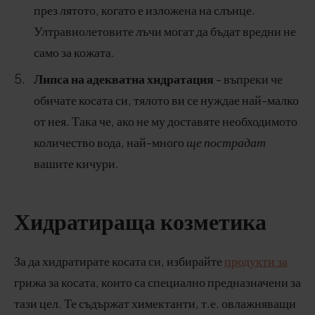
през лятото, когато е изложена на слънце.
Ултравиолетовите лъчи могат да бъдат вредни не
само за кожата.
Липса на адекватна хидратация
- въпреки че
обичате косата си, тялото ви се нуждае най-малко
от нея. Така че, ако не му доставяте необходимото
количество вода, най-много
ще пострадат
вашите кичури.
Хидратираща козметика
За да хидратирате косата си, избирайте
продукти за
грижа за косата, които са специално предназначени за
тази цел. Те съдържат химектанти, т.е. овлажняващи