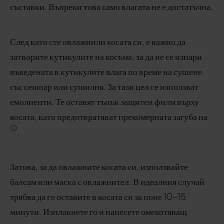
съставки. Въпреки това само влагата не е достатъчна.
След като сте овлажнили косата си, е важно да
затворите кутикулите на косъма, за да не се изпари
въведената в кутикулите влага по време на сушене
със сешоар или сушилня. За тази цел се използват
емолиенти. Те оставят тънък защитен филм върху
косата, като предотвратяват прекомерната загуба на
.
Затова, за да овлажните косата си, използвайте
балсам или маска с овлажнител. В идеалния случай
трябва да го оставите в косата си за поне 10-15
минути. Изплакнете го и нанесете омекотяващ