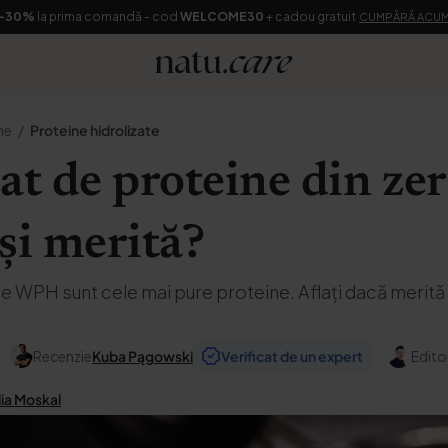
-30%
la prima comandă - cod
WELCOME30
+ cadou gratuit
CUMPĂRĂ ACU
ne
Proteine hidrolizate
at de proteine din z
 și merită?
 WPH sunt cele mai pure proteine. Aflați dacă merită să
Recenzie
Kuba Pągowski
Verificat de un expert
Editor
lia Moskal