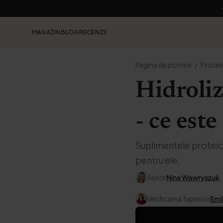
MAGAZIN
BLOG
RECENZII
Pagina de pornire
Protei
Hidroliz
- ce este
Suplimentele proteice
pentru ele.
Autor
Nina Wawryszuk
Verificarea faptelor
Emi