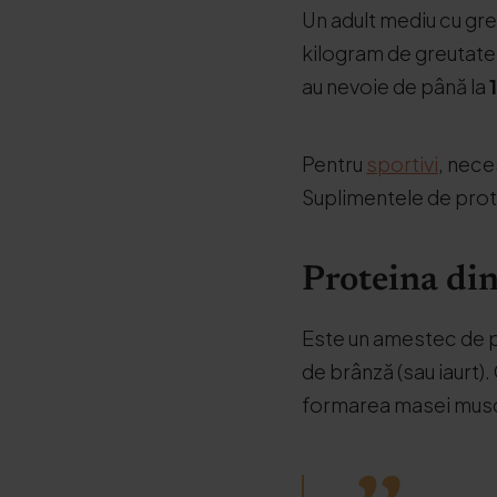
Un adult mediu cu gr
kilogram de greutate 
au nevoie de până la
Pentru
sportivi
, nece
Suplimentele de prot
Proteina din 
Este un amestec de pr
de brânză (sau iaurt)
formarea masei muscu