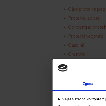
Câte proteine pe z
Proteine izolate
Concentrat protei
Proteină vegetală
Cazeină
Creatina
Citrulină
Creatină
BCAA
Zgoda
Citrulină
Niniejsza strona korzysta z