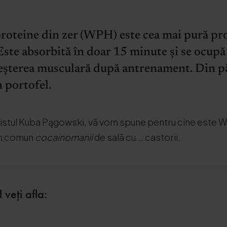
proteine din zer (WPH) este cea mai pură pro
ste absorbită în doar 15 minute și se ocupă
eșterea musculară după antrenament. Din păc
n portofel.
nistul Kuba Pągowski, vă vom spune pentru cine este 
u în comun
cocainomanii
de sală cu... castorii.
 veți afla: