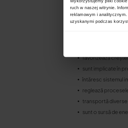
Wykorzystujemy pliki cookie 
Proteinele
ruch w naszej witrynie. Inf
reklamowym i analitycznym. 
uzyskanymi podczas korzysta
Proteinele
sunt unul 
carbohidrații și grăsi
servesc ca elemen
favorizează creșter
sunt implicate în 
întăresc sistemul i
reglează procesele
transportă diverse
sunt o sursă de ene