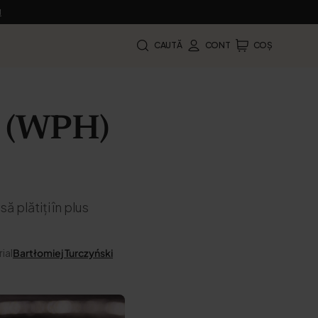
M
CAUTĂ
CONT
COȘ
er (WPH)
 plătiți în plus
ial
Bartłomiej Turczyński