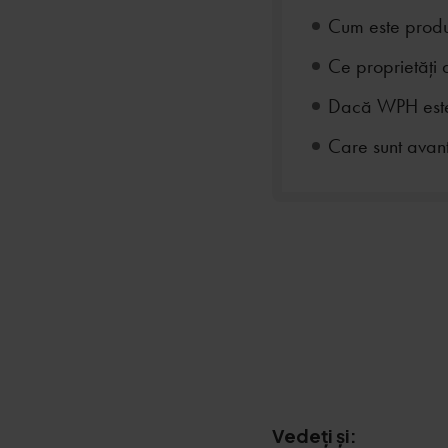
Cum este produs
Ce proprietăți 
Dacă WPH este d
Care sunt avan
Vedeți și: