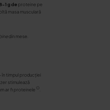
8-1 g de
proteine pe
zvoltă masa musculară
bine
din mese.
- în timpul producției
n zer stimulează
m ar fi proteinele
.