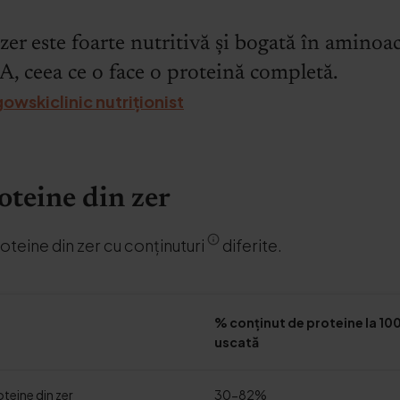
zer este foarte nutritivă și bogată în aminoaci
, ceea ce o face o proteină completă.
owskiclinic nutriționist
oteine din zer
proteine din zer cu conținuturi
diferite.
% conținut de proteine la 10
uscată
teine din zer
30-82%