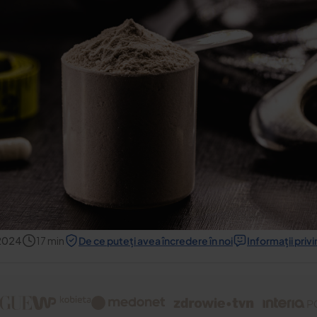
 2024
17
min
De ce puteți avea încredere în noi
Informații priv