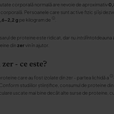
eutate corporală normală are nevoie de aproximativ
0,
corporală. Persoanele care sunt active fizic și își de
1,6-2,2
g
pe kilogram de
.
sarul de proteine este ridicat, dar nu
intră
întotdeauna
eine din
zer
vin în ajutor.
zer - ce este?
oteine care au fost izolate din zer - partea lichidă a
. Conform studiilor științifice, consumul de proteine di
lare uscate mai bine decât alte surse de proteine, cu