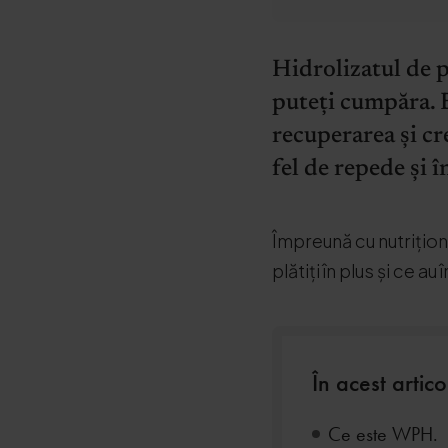
Hidrolizatul de 
puteți cumpăra. E
recuperarea și cr
fel de repede și î
Împreună cu nutrițio
plătiți în plus și ce a
În acest articol
Ce este WPH.