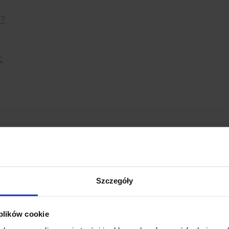
i?
c
Szczegóły
 plików cookie