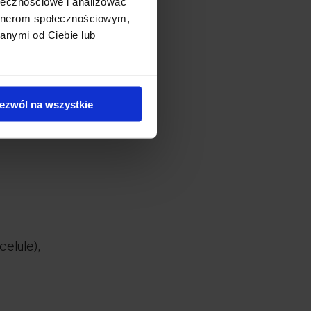
ołecznościowe i analizować
artnerom społecznościowym,
anymi od Ciebie lub
 împreună cu
ezwól na wszystkie
elule),