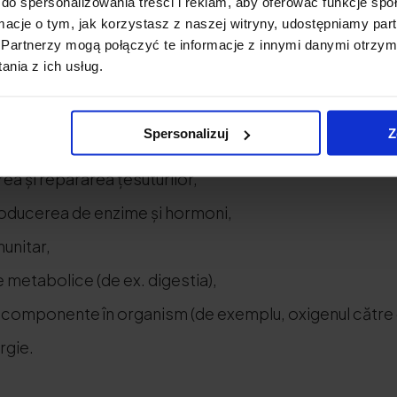
do spersonalizowania treści i reklam, aby oferować funkcje sp
 în organism
ormacje o tym, jak korzystasz z naszej witryny, udostępniamy p
Partnerzy mogą połączyć te informacje z innymi danymi otrzym
nia z ich usług.
dintre cei mai importanți trei macronutrienți din dietă,
mile. Proteinele din
:
Spersonalizuj
Z
te de bază pentru
păr
, oase și mușchi, printre altele,
ea și repararea țesuturilor,
producerea de enzime și hormoni,
munitar,
 metabolice (de ex. digestia),
 componente în organism (de exemplu, oxigenul către c
rgie.