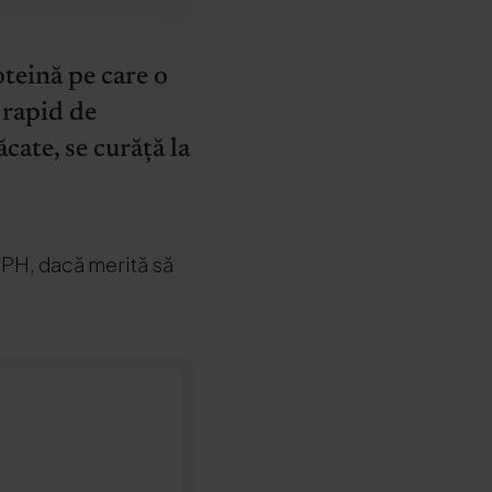
teină pe care o
 rapid de
ate, se curăță la
WPH, dacă merită să