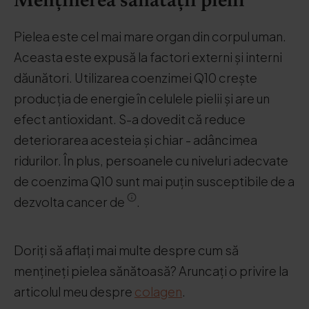
Menținerea sănătății pielii
Pielea este cel mai mare organ din corpul uman.
Aceasta este expusă la factori externi și interni
dăunători. Utilizarea coenzimei Q10 crește
producția de energie în celulele pielii și are un
efect antioxidant. S-a dovedit că reduce
deteriorarea acesteia și chiar - adâncimea
ridurilor. În plus, persoanele cu niveluri adecvate
de coenzima Q10 sunt mai puțin susceptibile de a
dezvolta cancer de
.
Doriți să aflați mai multe despre cum să
mențineți pielea sănătoasă? Aruncați o privire la
articolul meu despre
colagen
.