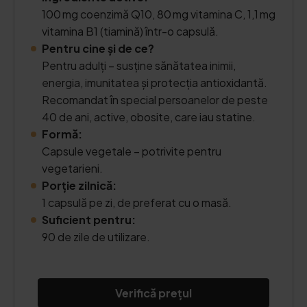
100 mg coenzimă Q10, 80 mg vitamina C, 1,1 mg
vitamina B1 (tiamină) într-o capsulă.
Pentru cine și de ce?
Pentru adulți – susține sănătatea inimii,
energia, imunitatea și protecția antioxidantă.
Recomandat în special persoanelor de peste
40 de ani, active, obosite, care iau statine.
Formă:
Capsule vegetale – potrivite pentru
vegetarieni.
Porție zilnică:
1 capsulă pe zi, de preferat cu o masă.
Suficient pentru:
90 de zile de utilizare.
Verifică prețul