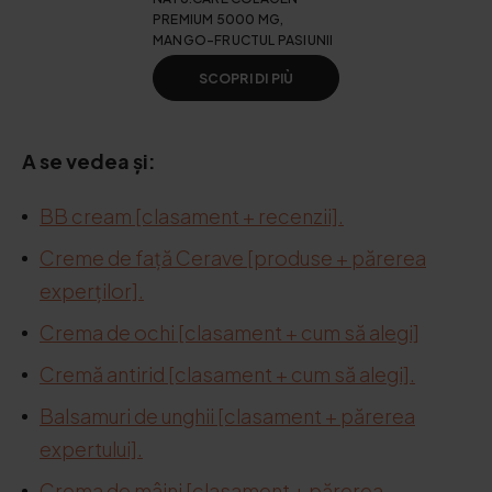
PREMIUM 5000 MG,
MANGO-FRUCTUL PASIUNII
SCOPRI DI PIÙ
A se vedea și:
BB cream [clasament + recenzii].
Creme de față Cerave [produse + părerea
experților].
Crema de ochi [clasament + cum să alegi]
Cremă antirid [clasament + cum să alegi].
Balsamuri de unghii [clasament + părerea
expertului].
Crema de mâini [clasament + părerea