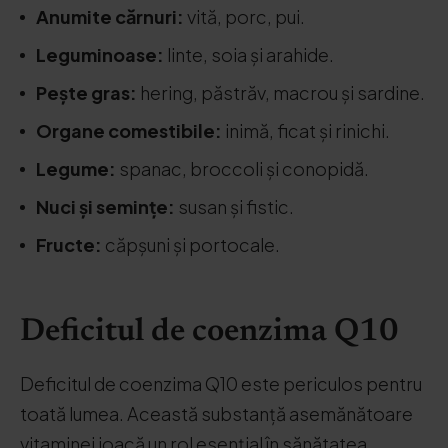
Anumite cărnuri:
vită, porc, pui.
Leguminoase:
linte, soia și arahide.
Pește gras:
hering, păstrăv, macrou și sardine.
Organe comestibile:
inimă, ficat și rinichi.
Legume:
spanac, broccoli și conopidă.
Nuci și semințe:
susan și fistic.
Fructe:
căpșuni și portocale.
Deficitul de coenzima Q10
Deficitul de coenzima Q10 este periculos pentru
toată lumea. Această substanță asemănătoare
vitaminei joacă un rol esențial în sănătatea