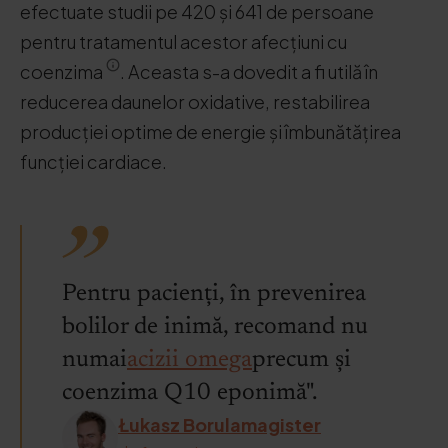
efectuate studii pe 420 și 641 de persoane
pentru tratamentul acestor afecțiuni cu
coenzima
. Aceasta s-a dovedit a fi utilă în
reducerea daunelor oxidative, restabilirea
producției optime de energie și îmbunătățirea
funcției cardiace.
Pentru pacienți, în prevenirea
bolilor de inimă, recomand nu
numai
acizii omega
precum și
coenzima Q10 eponimă".
Łukasz Borulamagister