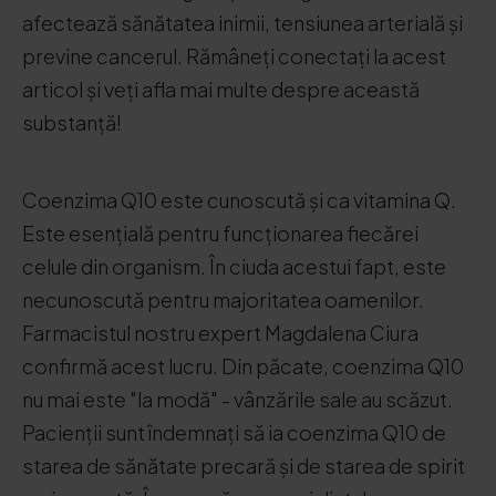
afectează sănătatea inimii, tensiunea arterială și
previne cancerul. Rămâneți conectați la acest
articol și veți afla mai multe despre această
substanță!
Coenzima Q10 este cunoscută și ca vitamina Q.
Este esențială pentru funcționarea fiecărei
celule din organism. În ciuda acestui fapt, este
necunoscută pentru majoritatea oamenilor.
Farmacistul nostru expert Magdalena Ciura
confirmă acest lucru. Din păcate, coenzima Q10
nu mai este "la modă" - vânzările sale au scăzut.
Pacienții sunt îndemnați să ia coenzima Q10 de
starea de sănătate precară și de starea de spirit