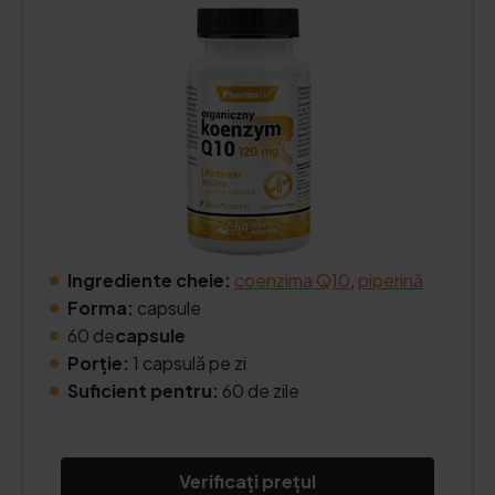
Ingrediente cheie:
coenzima Q10
,
piperină
Forma:
capsule
60 de
capsule
Porție:
1 capsulă pe zi
Suficient pentru:
60 de zile
Verificați prețul