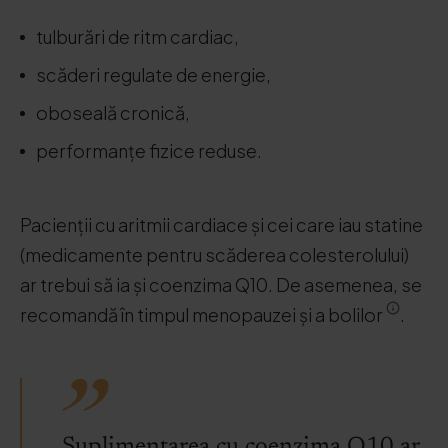
tulburări de ritm cardiac,
scăderi regulate de energie,
oboseală cronică,
performanțe fizice reduse.
Pacienții cu aritmii cardiace și cei care iau statine
(medicamente pentru scăderea colesterolului)
ar trebui să ia și coenzima Q10. De asemenea, se
recomandă în timpul menopauzei și a bolilor
.
Suplimentarea cu coenzima Q10 ar