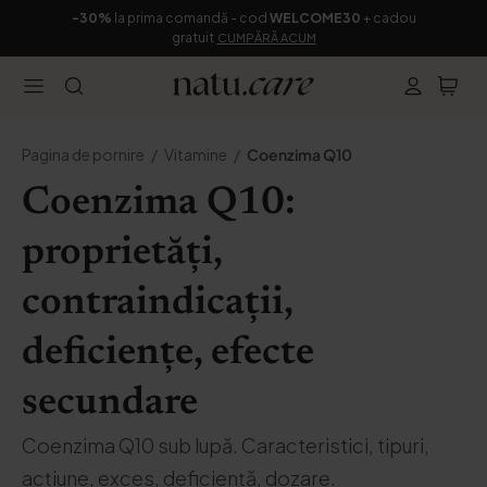
-30%
la prima comandă - cod
WELCOME30
+ cadou
gratuit
CUMPĂRĂ ACUM
Pagina de pornire
Vitamine
Coenzima Q10
Coenzima Q10:
proprietăți,
contraindicații,
deficiențe, efecte
secundare
Coenzima Q10 sub lupă. Caracteristici, tipuri,
acțiune, exces, deficiență, dozare.