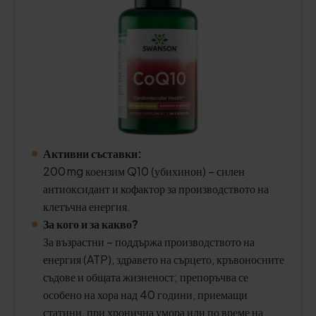
Активни съставки:
200 mg коензим Q10 (убихинон) – силен
антиоксидант и кофактор за производството на
клетъчна енергия.
За кого и за какво?
За възрастни – поддържа производството на
енергия (ATP), здравето на сърцето, кръвоносните
съдове и общата жизненост; препоръчва се
особено на хора над 40 години, приемащи
статини, при хронична умора или по време на