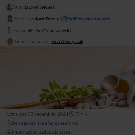
Autor
Ludwik Jelonek
Recenzie
Łukasz Borula
Verificat de un expert
Editorial
Michał Tomaszewski
Verificarea faptelor
Nina Wawryszuk
Actualizat:
03 decembrie, 2024
15
min
De ce puteți avea încredere în noi
Informații privind publicitatea