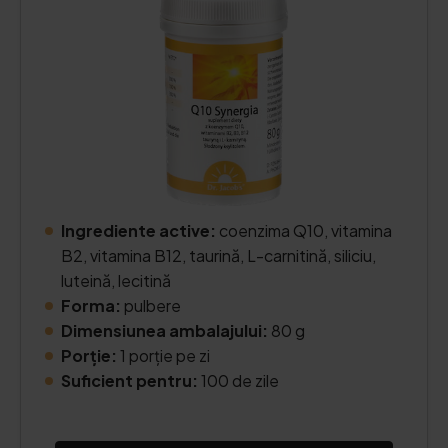
Ingrediente active:
coenzima Q10, vitamina
B2, vitamina B12, taurină, L-carnitină, siliciu,
luteină, lecitină
Forma:
pulbere
Dimensiunea ambalajului:
80 g
Porție:
1 porție pe zi
Suficient pentru:
100 de zile