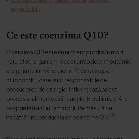
expertului].
Ce este coenzima Q10?
Coenzima Q10 este un nutrient produs în mod
natural de organism. Acest antioxidant* puternic
are grijă de inimă, creier și
. Se găsește în
mitocondrii, care sunt responsabile de
producerea de energie. Influențează acest
proces și alimentează reacțiile biochimice. Are
proprietăți antiinflamatorii. Pe măsură ce
îmbătrânim, producția de coenzima Q10
.
*Substanță protectoare împotriva cancerului