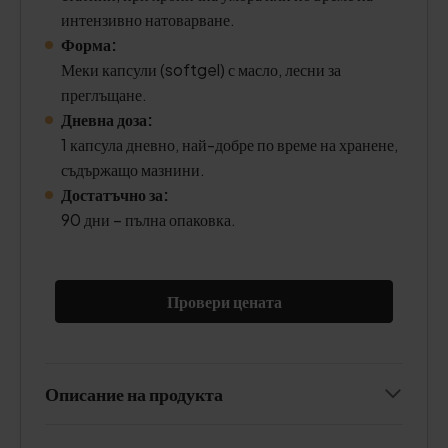
интензивно натоварване.
Форма:
Меки капсули (softgel) с масло, лесни за
преглъщане.
Дневна доза:
1 капсула дневно, най-добре по време на хранене,
съдържащо мазнини.
Достатъчно за:
90 дни – пълна опаковка.
Провери цената
Описание на продукта