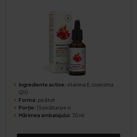
Ingrediente active:
vitamina E, coenzima
Q10
Forma:
picături
Porție:
15 picături pe zi
Mărimea ambalajului:
30 ml