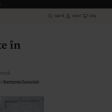
M
CAUTĂ
CONT
COȘ
e în
amină.
ial
Bartłomiej Turczyński