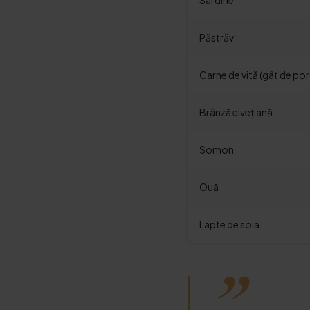
Sardine
Păstrăv
Carne de vită (gât de por
Brânză elvețiană
Somon
Ouă
Lapte de soia