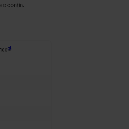
e o conțin.
gi
 100