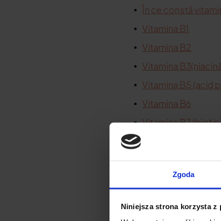
În ce constă vitami
Vitamina B1
Vitamina B2
Vitamina B3
(niacin
Vitamina B5 (acid 
Vitamina B6
Vitamina B7 (biotin
Vitamina B9 (acid fo
Vitamine B
Zgoda
Vitamina C
Vitamina A
Niniejsza strona korzysta z
Vitamina D3