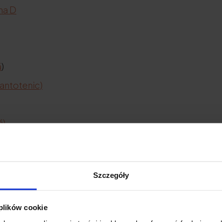
na D
ă
)
pantotenic)
ă)
lic)
Szczegóły
 plików cookie