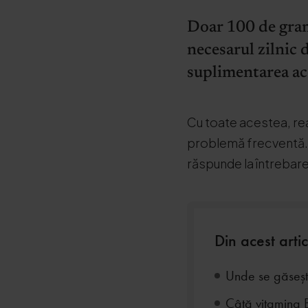
Doar 100 de gram
necesarul zilnic 
suplimentarea ac
Cu toate acestea, rea
problemă frecventă. 
răspunde la întrebar
Din acest artic
Unde se găseșt
Câtă vitamina B1