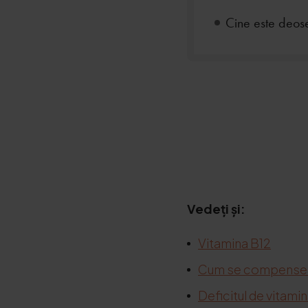
Cine este deose
Vedeți și:
Vitamina B12
Cum se compensează
Deficitul de vitami