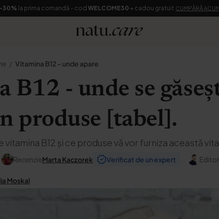
-30%
la prima comandă - cod
WELCOME30
+ cadou gratuit
CUMPĂRĂ ACU
ne
Vitamina B12 - unde apare
 B12 - unde se găseșt
în produse [tabel].
e vitamina B12 și ce produse vă vor furniza această vit
Recenzie
Marta Kaczorek
Verificat de un expert
Editor
lia Moskal