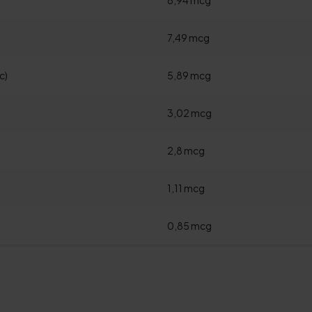
8,94 mcg
7,49 mcg
c)
5,89 mcg
3,02 mcg
2,8 mcg
1,11 mcg
0,85 mcg