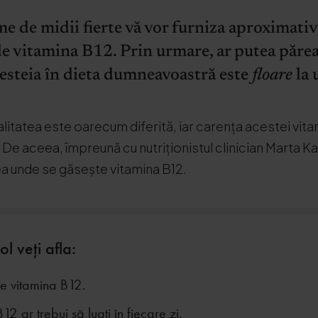
e de midii fierte vă vor furniza aproximati
de vitamina B12. Prin urmare, ar putea părea
esteia în dieta dumneavoastră este
floare
la 
litatea este oarecum diferită, iar carența acestei vit
De aceea, împreună cu nutriționistul clinician Marta 
ea unde se găsește vitamina B12.
ol veți afla:
e vitamina B12.
2 ar trebui să luați în fiecare zi.