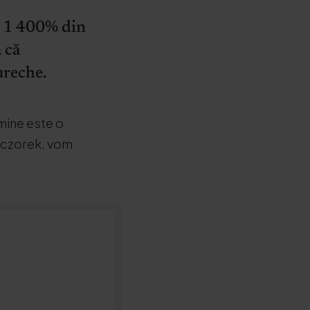
v 1 400% din
 că
ureche.
amine este o
Kaczorek, vom