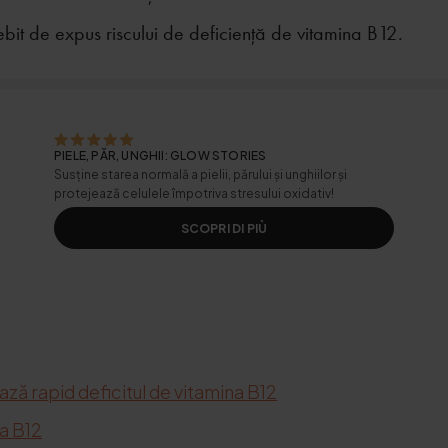
bit de expus riscului de deficiență de vitamina B12.
PIELE, PĂR, UNGHII: GLOW STORIES
Susține starea normală a pielii, părului și unghiilor și
protejează celulele împotriva stresului oxidativ!
SCOPRI DI PIÙ
 rapid deficitul de vitamina B12
na B12