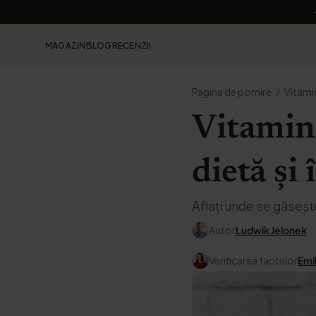
MAGAZIN
BLOG
RECENZII
Pagina de pornire
Vitami
Vitamina
dietă și 
Aflați unde se găseșt
Autor
Ludwik Jelonek
Verificarea faptelor
Emi