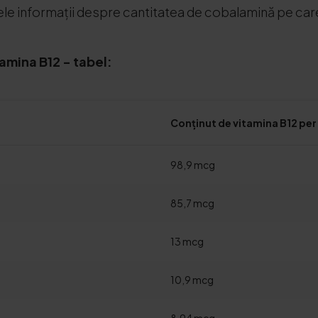
e ele informații despre cantitatea de cobalamină pe car
amina B12 - tabel:
Conținut de vitamina B12 per
98,9 mcg
85,7 mcg
13 mcg
10,9 mcg