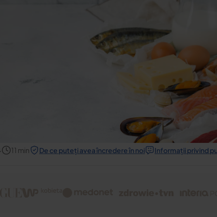
4
11
min
De ce puteți avea încredere în noi
Informații privind p