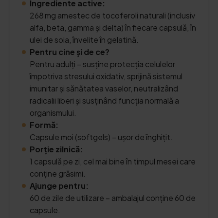
Ingrediente active:
268 mg amestec de tocoferoli naturali (inclusiv
alfa, beta, gamma și delta) în fiecare capsulă, în
ulei de soia, învelite în gelatină.
Pentru cine și de ce?
Pentru adulți – susține protecția celulelor
împotriva stresului oxidativ, sprijină sistemul
imunitar și sănătatea vaselor, neutralizând
radicalii liberi și susținând funcția normală a
organismului.
Formă:
Capsule moi (softgels) – ușor de înghițit.
Porție zilnică:
1 capsulă pe zi, cel mai bine în timpul mesei care
conține grăsimi.
Ajunge pentru:
60 de zile de utilizare – ambalajul conține 60 de
capsule.