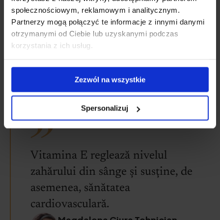
społecznościowym, reklamowym i analitycznym.
Are un efect pozitiv asupra funcției
.
Partnerzy mogą połączyć te informacje z innymi danymi
otrzymanymi od Ciebie lub uzyskanymi podczas
Previne
și
.
korzystania z ich usług.
Promovează vindecarea
.
Reduce riscul de degenerescență maculară
Zezwól na wszystkie
(AMD
.
Spersonalizuj
Vitamina E reglează nivelul
zahărului din sânge și susține, de
asemenea, sănătatea
cardiovasculară.
Magdalena Ciura Tehnician