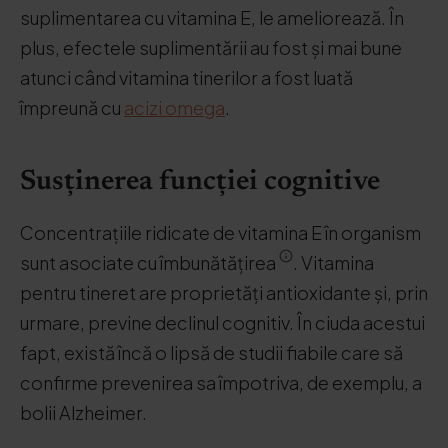
suplimentarea cu vitamina E, le ameliorează. În
plus, efectele suplimentării au fost și mai bune
atunci când vitamina tinerilor a fost luată
împreună cu
acizi omega
.
Susținerea funcției cognitive
Concentrațiile ridicate de vitamina E în organism
sunt asociate cu îmbunătățirea
. Vitamina
pentru tineret are proprietăți antioxidante și, prin
urmare, previne declinul cognitiv. În ciuda acestui
fapt, există încă o lipsă de studii fiabile care să
confirme prevenirea sa împotriva, de exemplu, a
bolii Alzheimer.