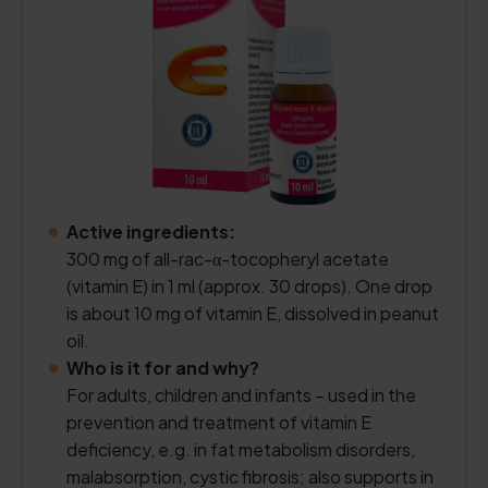
Active ingredients:
300 mg of all-rac-α-tocopheryl acetate
(vitamin E) in 1 ml (approx. 30 drops). One drop
is about 10 mg of vitamin E, dissolved in peanut
oil.
Who is it for and why?
For adults, children and infants – used in the
prevention and treatment of vitamin E
deficiency, e.g. in fat metabolism disorders,
malabsorption, cystic fibrosis; also supports in