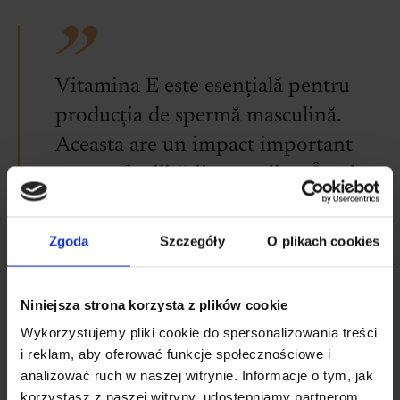
Vitamina E este esențială pentru
producția de spermă masculină.
Aceasta are un impact important
asupra fertilității masculine. În plus,
are o funcție importantă în sinteza
factorilor anticoagulanți și reduce
Zgoda
Szczegóły
O plikach cookies
agregarea plachetară.
Marta KaczorekNutriționist
Niniejsza strona korzysta z plików cookie
clinician
Wykorzystujemy pliki cookie do spersonalizowania treści
i reklam, aby oferować funkcje społecznościowe i
analizować ruch w naszej witrynie. Informacje o tym, jak
Cum mai acționează vitamina E?
korzystasz z naszej witryny, udostępniamy partnerom