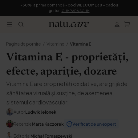
-30%
la prima comandă - cod
WELCOME30
+ cadou
gratuit
CUMPĂRĂ ACUM
Pagina de pornire
Vitamine
Vitamina E
Vitamina E - proprietăți,
efecte, apariție, dozare
Vitamina E are proprietăți oxidative, are grijă de
sănătatea vizuală și susține, de asemenea,
sistemul cardiovascular.
Autor
Ludwik Jelonek
Recenzie
Marta Kaczorek
Verificat de un expert
Editorial
Michał Tomaszewski