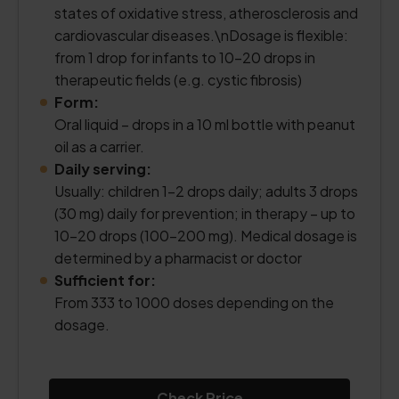
states of oxidative stress, atherosclerosis and
cardiovascular diseases.
\n
Dosage is flexible:
from 1 drop for infants to 10–20 drops in
therapeutic fields (e.g. cystic fibrosis)
Form:
Oral liquid – drops in a 10 ml bottle with peanut
oil as a carrier.
Daily serving:
Usually: children 1–2 drops daily; adults 3 drops
(30 mg) daily for prevention; in therapy – up to
10–20 drops (100–200 mg). Medical dosage is
determined by a pharmacist or doctor
Sufficient for:
From 333 to 1000 doses depending on the
dosage.
Check Price