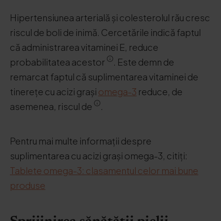
Hipertensiunea arterială și colesterolul rău cresc
riscul de boli de inimă. Cercetările indică faptul
că administrarea vitaminei E, reduce
probabilitatea acestor
. Este demn de
remarcat faptul că suplimentarea vitaminei de
tinerețe cu acizi grași
omega-3
reduce, de
asemenea, riscul de
.
Pentru mai multe informații despre
suplimentarea cu acizi grași omega-3, citiți:
Tablete omega-3: clasamentul celor mai bune
produse