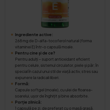
Ingrediente active:
268 mg de D-alfa-tocoferol natural (forma
vitaminei E) într-o capsulă moale.
Pentru cine și de ce?
Pentru adulți – suport antioxidant eficient
pentru celule, sistemul circulator, piele și păr; în
special în cazul unui stil de viață activ, stres sau
expunere la radicali liberi.
Formă:
Capsule softgel (moale), cu ulei de floarea-
soarelui, ușor de înghițit și bine absorbite.
Porție zilnică:
1 capsulă pe zi, de preferat cu o masă grasă.