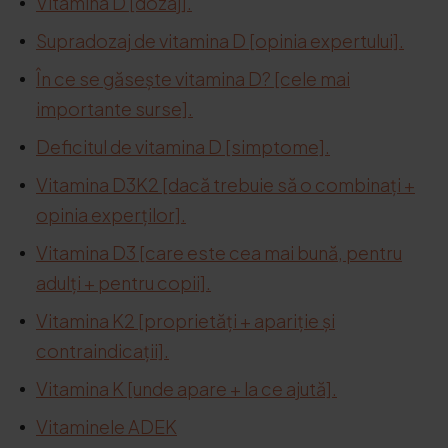
Vitamina D [dozaj].
Supradozaj de vitamina D [opinia expertului].
În ce se găsește vitamina D? [cele mai
importante surse].
Deficitul de vitamina D [simptome].
Vitamina D3K2 [dacă trebuie să o combinați +
opinia experților].
Vitamina D3 [care este cea mai bună, pentru
adulți + pentru copii].
Vitamina K2 [proprietăți + apariție și
contraindicații].
Vitamina K [unde apare + la ce ajută].
Vitaminele ADEK