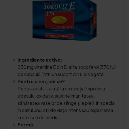
Ingrediente active:
250 mg vitamina E din D‑alfa‑tocoferol (370 IU)
pe capsulă, într-un suport din ulei vegetal.
Pentru cine și de ce?
Pentru adulți – ajută la protecția împotriva
stresului oxidativ, susține imunitatea,
sănătatea vaselor de sânge și a pielii, în special
în cazul unui stil de viață intens sau expunerea
la stresori de mediu.
Formă: