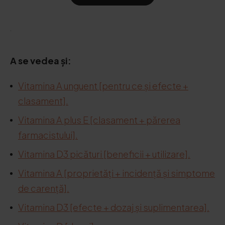
.
A se vedea și:
Vitamina A unguent [pentru ce și efecte +
clasament].
Vitamina A plus E [clasament + părerea
farmacistului].
Vitamina D3 picături [beneficii + utilizare].
Vitamina A [proprietăți + incidență și simptome
de carență].
Vitamina D3 [efecte + dozaj și suplimentarea].