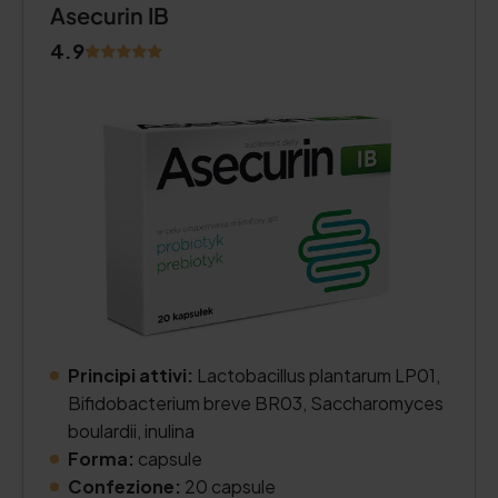
Asecurin IB
4.9
Principi attivi:
Lactobacillus plantarum LP01,
Bifidobacterium breve BR03, Saccharomyces
boulardii, inulina
Forma:
capsule
Confezione:
20 capsule