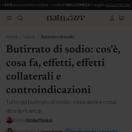
-30%
sul tuo primo ordine - codice
WELCOME30
+ regalo
ACQUISTA ORA
Home
Salute
Butirrato di sodio
Butirrato di sodio: cos'è,
cosa fa, effetti, effetti
collaterali e
controindicazioni
Tutto sul butirrato di sodio: cosa aiuta e cosa
dice la ricerca
Autore
Emilia Moskal
Revisionato da
Ilona Krzak
Verificato da un esperto