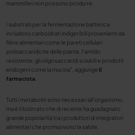
mammiferi non possono produrre.
I substrati per la fermentazione batterica
includono carboidrati indigeribili provenienti da
fibre alimentari come le pareti cellulari
polisaccaridiche delle piante, l'amido
resistente, gli oligosaccaridi solubili e prodotti
endogeni come la mucina", aggiunge
il
farmacista
.
Tutti i metaboliti sono necessari all'organismo,
ma è il butirrato che di recente ha guadagnato
grande popolarità tra i produttori di integratori
alimentari che promuovono la salute.