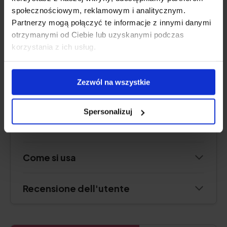
J.S.Hamilton
społecznościowym, reklamowym i analitycznym.
Partnerzy mogą połączyć te informacje z innymi danymi
otrzymanymi od Ciebie lub uzyskanymi podczas
korzystania z ich usług.
Controlla il prezzo
Zezwól na wszystkie
Descrizione del prodotto
Spersonalizuj
Pro e contro
Come si usa
Recensione dell'utente