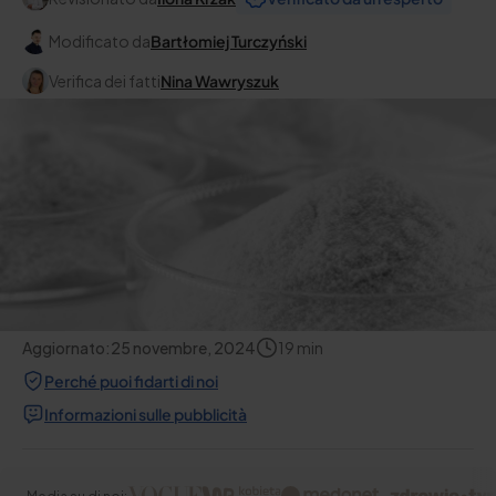
Modificato da
Bartłomiej Turczyński
Verifica dei fatti
Nina Wawryszuk
Aggiornato:
25 novembre, 2024
19
min
Perché puoi fidarti di noi
Informazioni sulle pubblicità