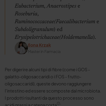
Eubacterium
,
Anaerostipes
e
Roseburia
,
Ruminococcaceae
(Faecalibacterium
e
Subdoligranulum
) ed
Erysipelotrichaceae
(Holdemanella
).
Ilona Krzak
Master in Farmacia
Per digerire alcuni tipi di fibre (come i GOS -
galatto-oligosaccaridi o i FOS - frutto-
oligosaccaridi), queste devono raggiungere
l'intestino ed essere scomposte dal microbiota.
I prodotti risultanti da questo processo sono
acidi grassi a catena corta
: