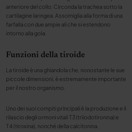
anteriore del collo. Circonda la trachea sotto la
cartilagine laringea. Assomiglia alla forma di una
farfalla con due ampie ali che si estendono
intorno alla gola.
Funzioni della tiroide
La tiroide è una ghiandola che, nonostante le sue
piccole dimensioni, è estremamente importante
per il nostro organismo.
Uno dei suoi compiti principali è la produzione e il
rilascio degli ormoni vitali T3 (triiodotironina) e
T4 (tiroxina), nonché della calcitonina.