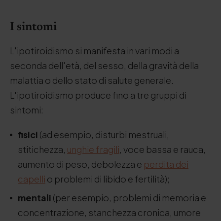
I sintomi
L'ipotiroidismo si manifesta in vari modi a
seconda dell'età, del sesso, della gravità della
malattia o dello stato di salute generale.
L'ipotiroidismo produce fino a tre gruppi di
sintomi:
fisici
(ad esempio, disturbi mestruali,
stitichezza,
unghie fragili
, voce bassa e rauca,
aumento di peso, debolezza e
perdita dei
capelli
o problemi di libido e fertilità);
mentali
(per esempio, problemi di memoria e
concentrazione, stanchezza cronica, umore