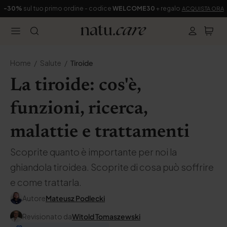
-30%
sul tuo primo ordine - codice
WELCOME30
+ regalo
ACQUISTA ORA
Home
Salute
Tiroide
La tiroide: cos'è,
funzioni, ricerca,
malattie e trattamenti
Scoprite quanto è importante per noi la
ghiandola tiroidea. Scoprite di cosa può soffrire
e come trattarla.
Autore
Mateusz Podlecki
Revisionato da
Witold Tomaszewski