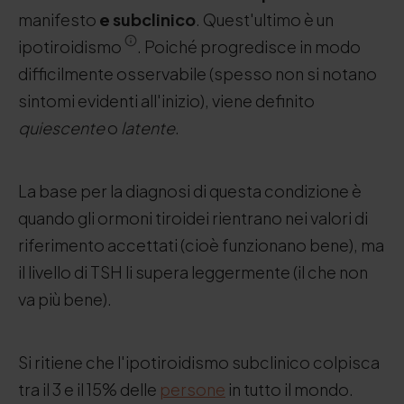
manifesto
e subclinico
. Quest'ultimo è un
ipotiroidismo
. Poiché progredisce in modo
difficilmente osservabile (spesso non si notano
sintomi evidenti all'inizio), viene definito
quiescente
o
latente
.
La base per la diagnosi di questa condizione è
quando gli ormoni tiroidei rientrano nei valori di
riferimento accettati (cioè funzionano bene), ma
il livello di TSH li supera leggermente (il che non
va più bene).
Si ritiene che l'ipotiroidismo subclinico colpisca
tra il 3 e il 15% delle
persone
in tutto il mondo.