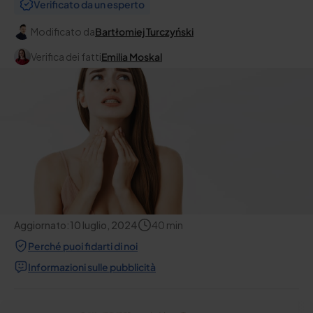
Verificato da un esperto
Modificato da
Bartłomiej Turczyński
Verifica dei fatti
Emilia Moskal
Aggiornato:
10 luglio, 2024
40
min
Perché puoi fidarti di noi
Informazioni sulle pubblicità