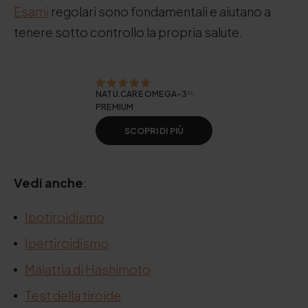
Esami
regolari sono fondamentali e aiutano a
tenere sotto controllo la propria salute.
NATU.CARE OMEGA-3ᵀᴳ
PREMIUM
SCOPRI DI PIÙ
Vedi anche
:
Ipotiroidismo
Ipertiroidismo
Malattia di Hashimoto
Test della tiroide