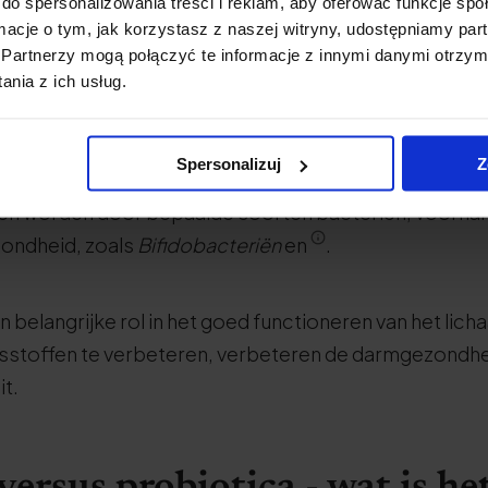
 prebioticum?
do spersonalizowania treści i reklam, aby oferować funkcje sp
ormacje o tym, jak korzystasz z naszej witryny, udostępniamy p
Partnerzy mogą połączyć te informacje z innymi danymi otrzym
en stof, meestal te vinden in bepaalde voedingsmiddel
nia z ich usług.
ische bacteriën in je spijsverteringsstelsel stimuleert.
Spersonalizuj
Z
 zijn speciale vezeltypes die niet verteerbaar zijn v
n worden door bepaalde soorten bacteriën, voorname
zondheid, zoals
Bifidobacteriën
en
.
 belangrijke rol in het goed functioneren van het lich
stoffen te verbeteren, verbeteren de darmgezondhe
it.