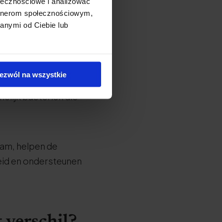
ołecznościowe i analizować
artnerom społecznościowym,
anymi od Ciebie lub
en, die de groei en
ezwól na wszystkie
oor mensen, maar wel
lijk bacteriën die
aam, helpen de
id en ondersteunen