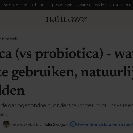
-30%
op je eerste bestelling - code
WELCOME30
+ cadeau
NU SHOPPEN
ebiotisch
a (vs probiotica) - wat
te gebruiken, natuurli
lden
t de darmgezondheid, ondersteunt het immuunsystee
art.
Beoordeeld door
Julia Skrajda
Geverifieerd door een exper