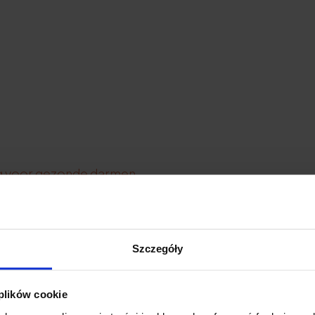
ng voor gezonde darmen
n voor de lever
len
Szczegóły
laappillen
 plików cookie