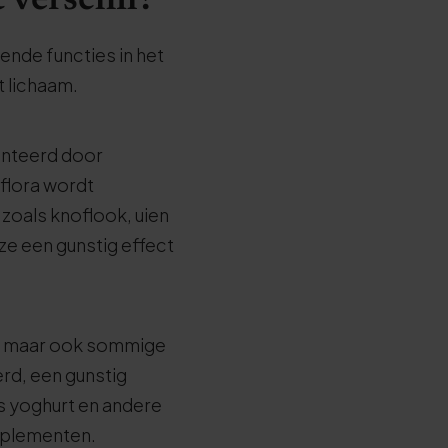
t verschil?
ende functies in het
t lichaam.
enteerd door
mflora wordt
zoals knoflook, uien
ze een gunstig effect
n, maar ook sommige
rd, een gunstig
ls yoghurt en andere
pplementen.