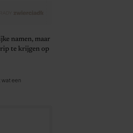
ijke namen, maar
rip te krijgen op
t wat een