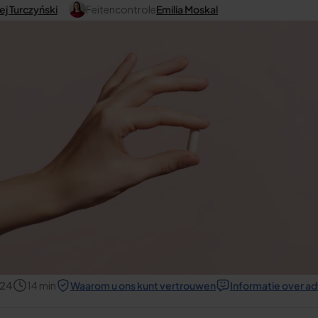
ej Turczyński
Feitencontrole
Emilia Moskal
024
14
min
Waarom u ons kunt vertrouwen
Informatie over a