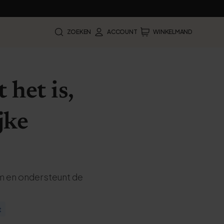
ZOEKEN
ACCOUNT
WINKELMAND
 het is,
jke
m en ondersteunt de
t