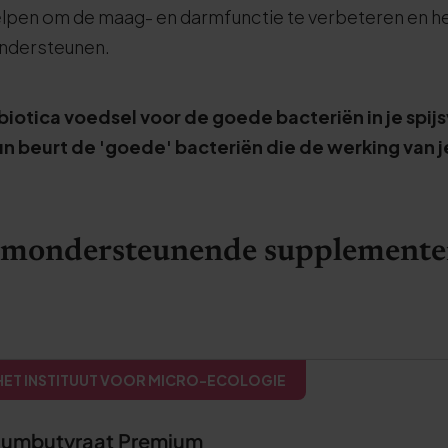
elpen om de maag- en darmfunctie te verbeteren en 
ndersteunen.
ebiotica voedsel voor de goede bacteriën in je spij
hun beurt de 'goede' bacteriën die de werking van j
armondersteunende supplement
ET INSTITUUT VOOR MICRO-ECOLOGIE
iumbutyraat Premium