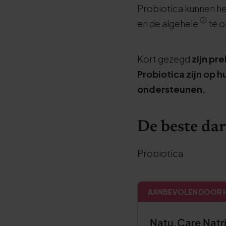
Probiotica kunnen h
en de algehele
te o
Kort gezegd
zijn pr
Probiotica zijn op 
ondersteunen.
De beste d
Probiotica
AANBEVOLEN DOOR H
Natu.Care Natr