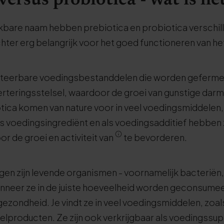
versus probiotica - wat is he
kbare naam hebben prebiotica en probiotica verschill
chter erg belangrijk voor het goed functioneren van he
erteerbare voedingsbestanddelen die worden geferm
verteringsstelsel, waardoor de groei van gunstige dar
tica komen van nature voor in veel voedingsmiddelen, 
s voedingsingrediënt en als voedingsadditief hebben 
r de groei en activiteit van
te bevorderen.
en zijn levende organismen - voornamelijk bacterië
wanneer ze in de juiste hoeveelheid worden geconsumee
gezondheid. Je vindt ze in veel voedingsmiddelen, zoa
lproducten. Ze zijn ook verkrijgbaar als voedingssu