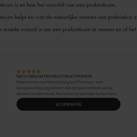
icum is en hoe het verschilt van een probioticum.
icum helpt en wat de natuurlijke vormen van prebiotica zi
 moeite waard is om een prebioticum te nemen en of het 
NATU.CARE NATRIUMBUTYRAAT PREMIUM
Maak kennis met Natriumbutyraat Premium – een
hoogwaardig supplement dat de gezondheid van de
darmen ondersteunt. Natriumbutyraat helpt bij het herstel
van het darmepitheel, verbetert de spijsvertering en
SCOPRI DI PIÙ
ondersteunt de natuurlijke balans van de darmflora.