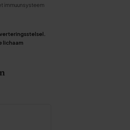
het immuunsysteem
sverteringsstelsel.
e lichaam
en