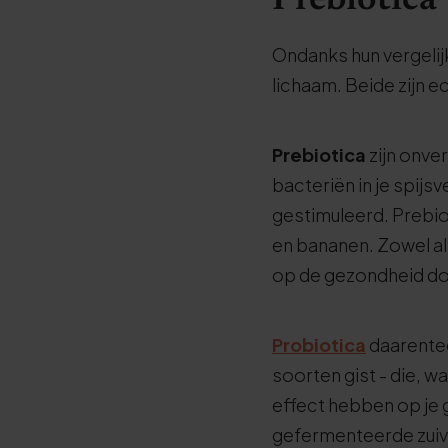
Prebiotica 
Ondanks hun vergelij
lichaam. Beide zijn e
Prebiotica
zijn onv
bacteriën in je spijs
gestimuleerd. Prebio
en bananen. Zowel al
op de gezondheid doo
Probiotica
daarenteg
soorten gist - die, 
effect hebben op je 
gefermenteerde zuive