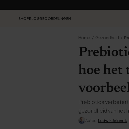
SHOP
BLOG
BEOORDELINGEN
Home
Gezondheid
Pr
Prebiotic
hoe het 
voorbee
Prebiotica verbeter
gezondheid van het h
Auteur
Ludwik Jelonek