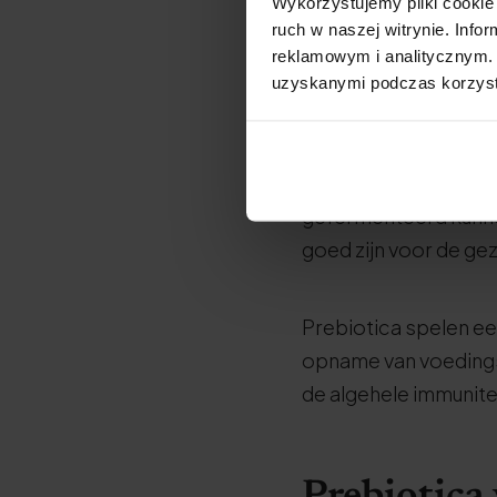
Wat is een
Wykorzystujemy pliki cookie 
ruch w naszej witrynie. Inf
reklamowym i analitycznym. 
Een prebioticum is e
uzyskanymi podczas korzysta
activiteit van probiot
De meeste prebiotica
gefermenteerd kunne
goed zijn voor de ge
Prebiotica spelen een
opname van voedings
de algehele immunite