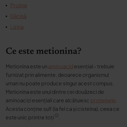
Proline
Glicină
Lizina
Ce este metionina?
Metionina este un
aminoacid
esențial - trebuie
furnizat prin alimente, deoarece organismul
uman nu poate produce singur acest compus.
Metionina este unul dintre cei douăzeci de
aminoacizi esențiali care alcătuiesc
proteinele
.
Acesta conține sulf (la fel ca și cisteina), ceea ce
este unic printre toți
.