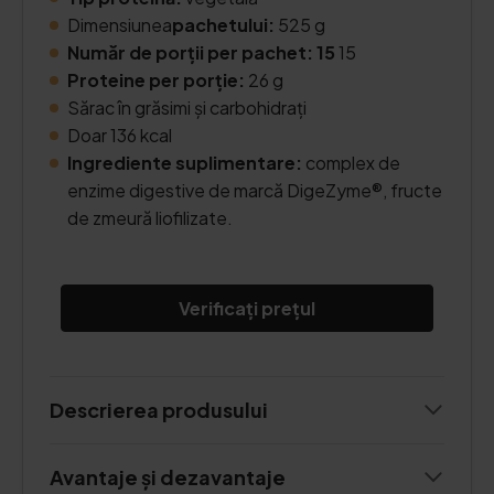
Dimensiunea
pachetului:
525 g
Număr de porții per pachet: 15
15
Proteine per porție:
26 g
Sărac în grăsimi și carbohidrați
Doar 136 kcal
Ingrediente suplimentare:
complex de
enzime digestive de marcă DigeZyme®, fructe
de zmeură liofilizate.
Verificați prețul
Descrierea produsului
Avantaje și dezavantaje