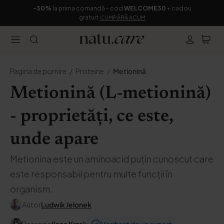
-30%
la prima comandă - cod
WELCOME30
+ cadou
gratuit
CUMPĂRĂ ACUM
Pagina de pornire
Proteine
Metionină
Metionină (L-metionină)
- proprietăți, ce este,
unde apare
Metionina este un aminoacid puțin cunoscut care
este responsabil pentru multe funcții în
organism.
Autor
Ludwik Jelonek