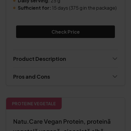
Daily serving:
25 g
Sufficient for:
15 days (375 g in the package)
Check Price
Product Description
Pros and Cons
PROTEINE VEGETALE
Natu.Care Vegan Protein, proteină