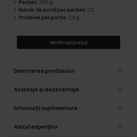
Pachet:
700 g
Număr de porții per pachet:
23
Proteine per porție:
24 g
Verificați prețul
Descrierea produsului
Avantaje și dezavantaje
Informații suplimentare
Avizul experților