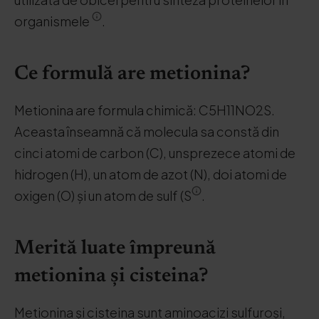
organismele
.
Ce formulă are metionina?
Metionina are formula chimică: C5H11NO2S.
Aceasta înseamnă că molecula sa constă din
cinci atomi de carbon (C), unsprezece atomi de
hidrogen (H), un atom de azot (N), doi atomi de
oxigen (O) și un atom de sulf (S
.
Merită luate împreună
metionina și cisteina?
Metionina și cisteina sunt aminoacizi sulfuroși,