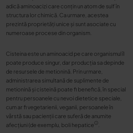
adică aminoacizi care conțin un atom de sulf în
structura lor chimică. Ca urmare, acestea
prezintă proprietăți unice și sunt asociate cu
numeroase procese din organism.
Cisteina este un aminoacid pe care organismul îl
poate produce singur, dar producția sa depinde
de resursele de metionină. Prin urmare,
administrarea simultană de suplimente de
metionină și cisteină poate fi benefică, în special
pentru persoanele cu nevoi dietetice speciale,
cum ar fi vegetarienii, veganii, persoanele în
vârstă sau pacienții care suferă de anumite
afecțiuni (de exemplu, boli hepatice
.