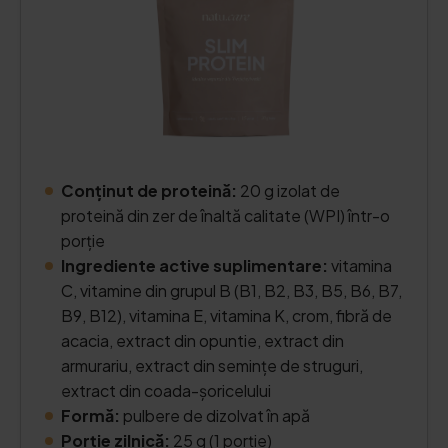
Conținut de proteină:
20 g izolat de
proteină din zer de înaltă calitate (WPI) într-o
porție
Ingrediente active suplimentare:
vitamina
C, vitamine din grupul B (B1, B2, B3, B5, B6, B7,
B9, B12), vitamina E, vitamina K, crom, fibră de
acacia, extract din opuntie, extract din
armurariu, extract din semințe de struguri,
extract din coada-șoricelului
Formă:
pulbere de dizolvat în apă
Porție zilnică:
25 g (1 porție)