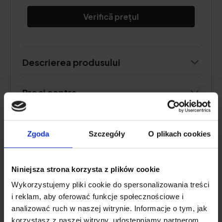
Verifică prețul
Descrierea produsului
Pro și contra
Zgoda
Szczegóły
O plikach cookies
PREMIUM PROTEIN – 9 ACTIVE INGREDIENTS
Natu.Care Slim Protein, Pistachio -
Niniejsza strona korzysta z plików cookie
Body Shaping
Wykorzystujemy pliki cookie do spersonalizowania treści
i reklam, aby oferować funkcje społecznościowe i
5.0
analizować ruch w naszej witrynie. Informacje o tym, jak
korzystasz z naszej witryny, udostępniamy partnerom