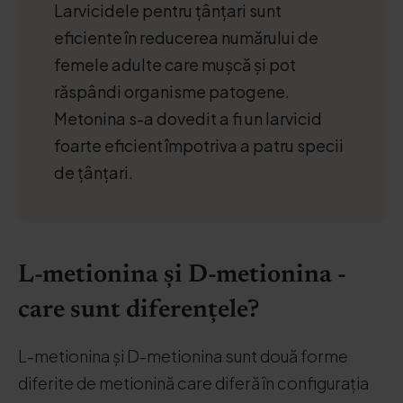
Larvicidele pentru țânțari sunt
eficiente în reducerea numărului de
femele adulte care mușcă și pot
răspândi organisme patogene.
Metonina s-a dovedit a fi un larvicid
foarte eficient împotriva a patru specii
de țânțari.
L-metionina și D-metionina -
care sunt diferențele?
L-metionina și D-metionina sunt două forme
diferite de metionină care diferă în configurația