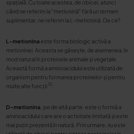
spațială. Cu toate acestea, de obicei, atunci
când ne referim la "metionină" fără un termen
suplimentar, ne referim la L-metionină. De ce?
L-metionina
este forma biologic activă a
metioninei. Aceasta se găsește, de asemenea, în
mod natural în proteinele animale și vegetale.
Această formă a aminoacidului este utilizată de
organism pentru formarea proteinelor și pentru
multe alte funcții
.
D-metionina
, pe de altă parte, este o formă a
aminoacidului care are o activitate limitată și este
mai puțin prezentă în natură. Prin urmare, nu este
utilizată de obicei pentru sinteza proteinelor în