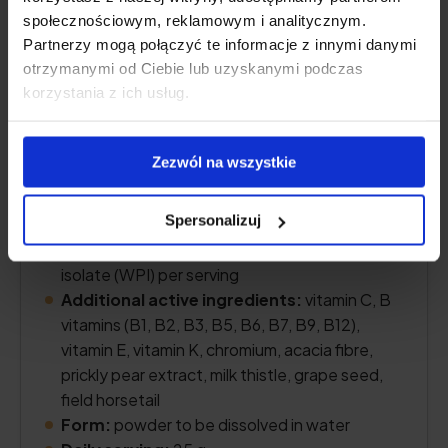
społecznościowym, reklamowym i analitycznym.
Partnerzy mogą połączyć te informacje z innymi danymi
otrzymanymi od Ciebie lub uzyskanymi podczas
korzystania z ich usług.
Zezwól na wszystkie
Spersonalizuj
Protein content:
20 g of whey protein
isolate (WPI) per serving
Additional active ingredients:
vitamin C, B
vitamins (B1, B2, B3, B5, B6, B7, B9, B12),
vitamin E, vitamin K, chromium, acacia fibre,
prickly pear extract, milk thistle, grape seed,
field horsetail
Form:
powder to be dissolved in water