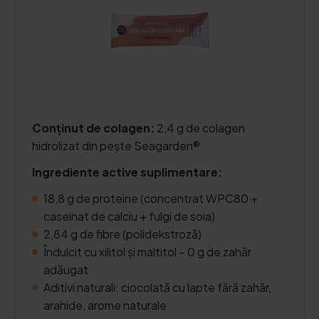
Conținut de colagen:
2,4 g de colagen
hidrolizat din pește Seagarden®
Ingrediente active suplimentare:
18,8 g de proteine (concentrat WPC80 +
caseinat de calciu + fulgi de soia)
2,84 g de fibre (polidekstroză)
Îndulcit cu xilitol și maltitol – 0 g de zahăr
adăugat
Aditivi naturali: ciocolată cu lapte fără zahăr,
arahide, arome naturale