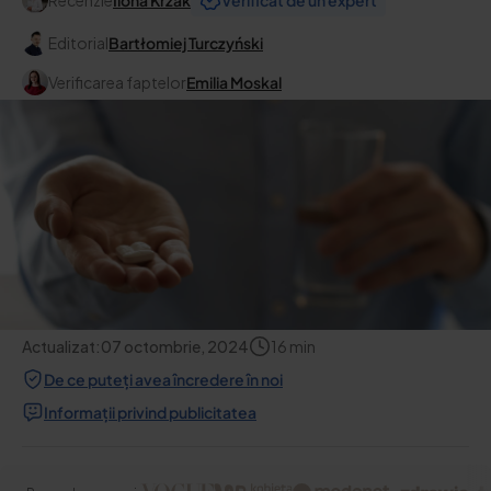
Recenzie
Ilona Krzak
Verificat de un expert
Editorial
Bartłomiej Turczyński
Verificarea faptelor
Emilia Moskal
Actualizat:
07 octombrie, 2024
16
min
De ce puteți avea încredere în noi
Informații privind publicitatea