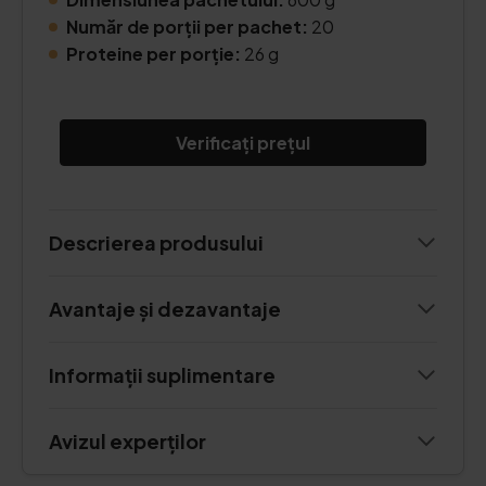
Număr de porții per pachet:
20
Proteine per porție:
26 g
Verificați prețul
Descrierea produsului
Avantaje și dezavantaje
Informații suplimentare
Avizul experților