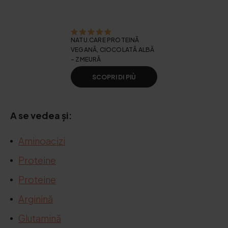
NATU.CARE PROTEINĂ
VEGANĂ, CIOCOLATĂ ALBĂ
- ZMEURĂ
SCOPRI DI PIÙ
A se vedea și:
Aminoacizi
Proteine
Proteine
Arginină
Glutamină