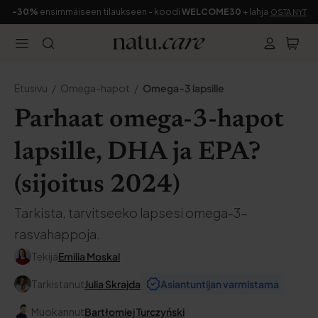
-30%
ensimmäiseen tilaukseen - koodi
WELCOME30
+ lahja
OSTA NYT
Etusivu
Omega-hapot
Omega-3 lapsille
Parhaat omega-3-hapot
lapsille, DHA ja EPA?
(sijoitus 2024)
Tarkista, tarvitseeko lapsesi omega-3-
rasvahappoja.
Tekijä
Emilia Moskal
Tarkistanut
Julia Skrajda
Asiantuntijan varmistama
Muokannut
Bartłomiej Turczyński