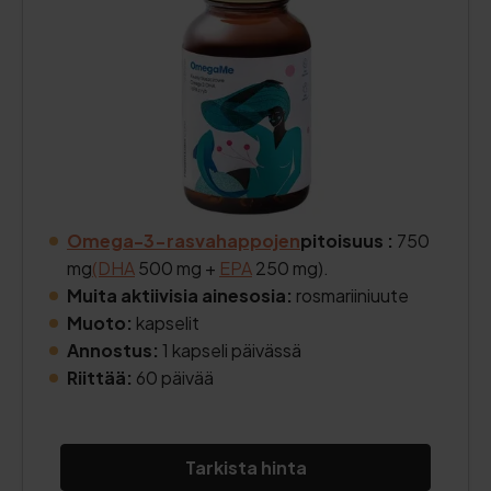
Omega-3-rasvahappojen
pitoisuus
:
750
mg
(DHA
500 mg +
EPA
250 mg).
Muita aktiivisia ainesosia:
rosmariiniuute
Muoto:
kapselit
Annostus:
1 kapseli päivässä
Riittää:
60 päivää
Tarkista hinta