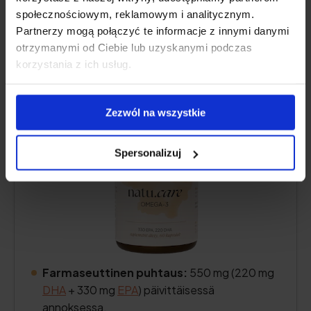
społecznościowym, reklamowym i analitycznym.
Partnerzy mogą połączyć te informacje z innymi danymi
Natu.Care Omega 3 550 mg
otrzymanymi od Ciebie lub uzyskanymi podczas
korzystania z ich usług.
4.6
Zezwól na wszystkie
Spersonalizuj
Farmaseuttinen puhtaus:
550 mg (220 mg
DHA
+ 330 mg
EPA
) päivittäisessä
annoksessa.