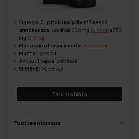
Omega-3-pitoisuus päivittäisessä
annoksessa:
(sisältää 220 mg
DHA:ta
ja 330
mg
EPA:ta
).
Muita vaikuttavia aineita:
E-vitamiini
Muoto:
kapselit
Annos: 1
kapseli päivässä
Riittävä:
90 päivää
Tarkista hinta
Tuotteen kuvaus