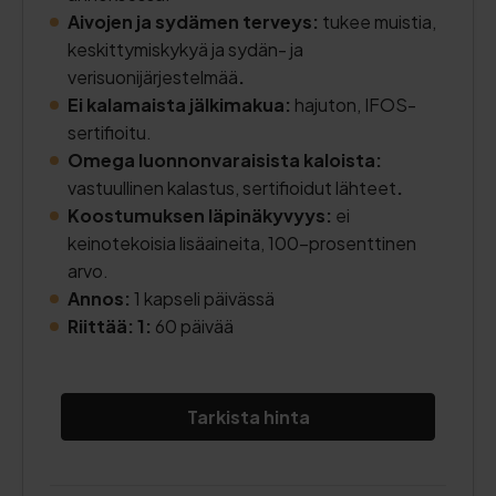
Aivojen ja sydämen terveys:
tukee muistia,
keskittymiskykyä ja sydän- ja
verisuonijärjestelmää
.
Ei kalamaista jälkimakua:
hajuton, IFOS-
sertifioitu.
Omega luonnonvaraisista kaloista:
vastuullinen kalastus, sertifioidut lähteet
.
Koostumuksen läpinäkyvyys:
ei
keinotekoisia lisäaineita, 100-prosenttinen
arvo.
Annos:
1 kapseli päivässä
Riittää: 1:
60 päivää
Tarkista hinta