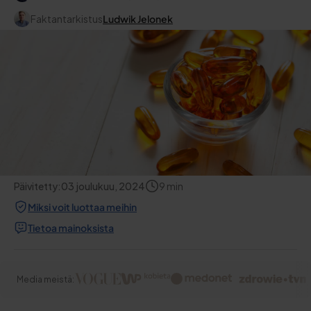
Faktantarkistus
Ludwik Jelonek
Päivitetty:
03 joulukuu, 2024
9
min
Miksi voit luottaa meihin
Tietoa mainoksista
Media meistä: