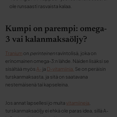
ole runsaasti rasvaista kalaa.
Kumpi on parempi: omega-
3 vai kalanmaksaöljy?
Tranium
on
perinteinen
ravintolisä, joka on
erinomainen omega-3:n lähde. Näiden lisäksi se
sisältää myös
A-
ja
D-vitamiinia.
Se on peräisin
turskanmaksasta, ja sitä on saatavana
nestemäisenä tai kapseleina.
Jos annat lapsellesi jo muita
vitamiineja
,
turskanmaksaöljy ei ehkä ole paras idea, sillä A-