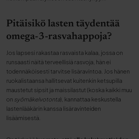
Pitäisikö lasten täydentää
omega-3-rasvahappoja?
Jos lapsesi rakastaa rasvaista kalaa, jossa on
runsaasti näitä terveellisiä rasvoja, hän ei
todennäköisesti tarvitse lisäravintoa. Jos hänen
ruokalistaansa hallitsevat kuitenkin ketsupilla
maustetut sipsit ja maissilastut (koska kaikki muu
on
syömäkelvotonta
), kannattaa keskustella
lastenlääkärin kanssa lisäravinteiden
lisäämisestä.