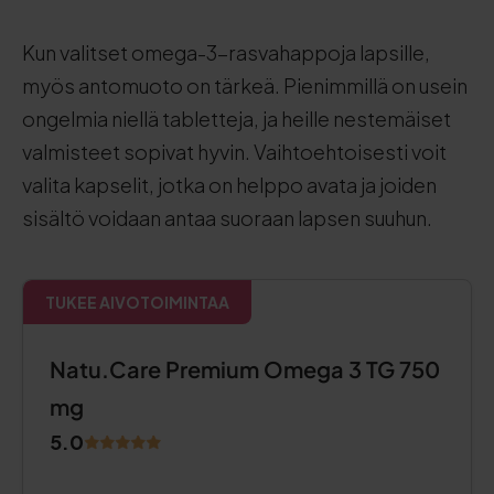
Kun valitset omega-3-rasvahappoja lapsille,
myös antomuoto on tärkeä. Pienimmillä on usein
ongelmia niellä tabletteja, ja heille nestemäiset
valmisteet sopivat hyvin. Vaihtoehtoisesti voit
valita kapselit, jotka on helppo avata ja joiden
sisältö voidaan antaa suoraan lapsen suuhun.
TUKEE AIVOTOIMINTAA
Natu.Care Premium Omega 3 TG 750
mg
5.0