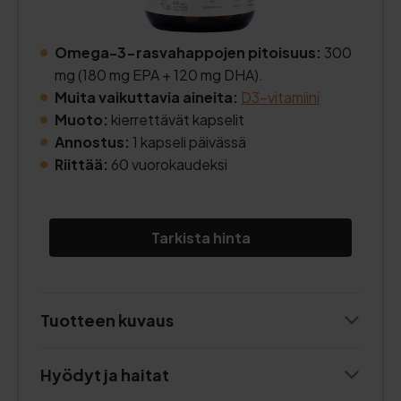
Omega-3-rasvahappojen pitoisuus:
300
mg (180 mg EPA + 120 mg DHA).
Muita vaikuttavia aineita:
D3-vitamiini
Muoto:
kierrettävät kapselit
Annostus:
1 kapseli päivässä
Riittää:
60 vuorokaudeksi
Tarkista hinta
Tuotteen kuvaus
Hyödyt ja haitat