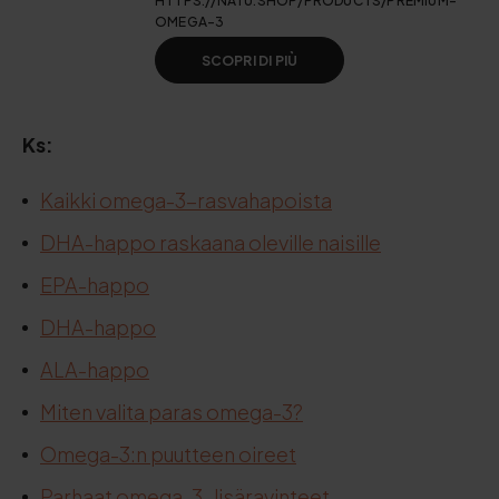
HTTPS://NATU.SHOP/PRODUCTS/PREMIUM-
OMEGA-3
SCOPRI DI PIÙ
Ks:
Kaikki omega-3-rasvahapoista
DHA-happo raskaana oleville naisille
EPA-happo
DHA-happo
ALA-happo
Miten valita paras omega-3?
Omega-3:n puutteen oireet
Parhaat omega-3-lisäravinteet