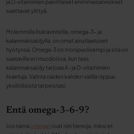
ja D-vitamiinien päivittäiset enimmäisannokset
saattavat ylittyä.
Molemmilla lisäravinteilla, omega-3- ja
kalanmaksaöljyllä, on omat ainutlaatuiset
hyötynsä. Omega-3 on monipuolisempi ja sitä on
saatavilla eri muodoissa, kun taas
kalanmaksaöljy tarjoaa A- ja D-vitamiinien
lisäetuja. Valinta näiden kahden välillä riippuu
yksilöllisistä tarpeistasi.
Entä omega-3-6-9?
Jos nämä
omegat
ovat niin hienoja, miksi et