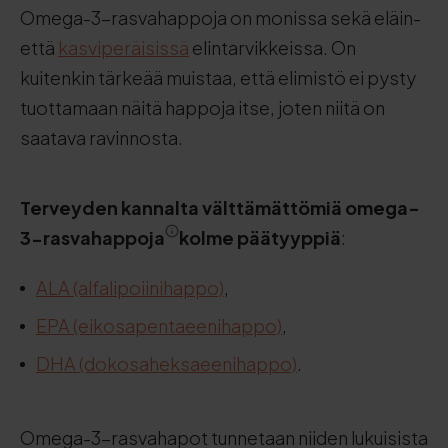
Omega-3-rasvahappoja on monissa sekä eläin-
että
kasviperäisissä
elintarvikkeissa. On
kuitenkin tärkeää muistaa, että elimistö ei pysty
tuottamaan näitä happoja itse, joten niitä on
saatava ravinnosta.
Terveyden kannalta välttämättömiä omega-
3-rasvahappoja
kolme päätyyppiä
:
ALA (alfalipoiinihappo)
,
EPA (eikosapentaeenihappo)
,
DHA (dokosaheksaeenihappo)
.
Omega-3-rasvahapot tunnetaan niiden lukuisista