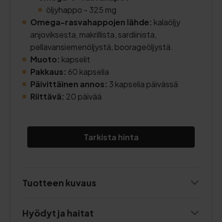
öljyhappo - 325 mg
Omega-rasvahappojen lähde:
kalaöljy
anjoviksesta, makrillista, sardiinista,
pellavansiemenöljystä, boorageöljystä.
Muoto:
kapselit
Pakkaus:
60 kapselia
Päivittäinen annos:
3 kapselia päivässä
Riittävä:
20 päivää
Tarkista hinta
Tuotteen kuvaus
Hyödyt ja haitat