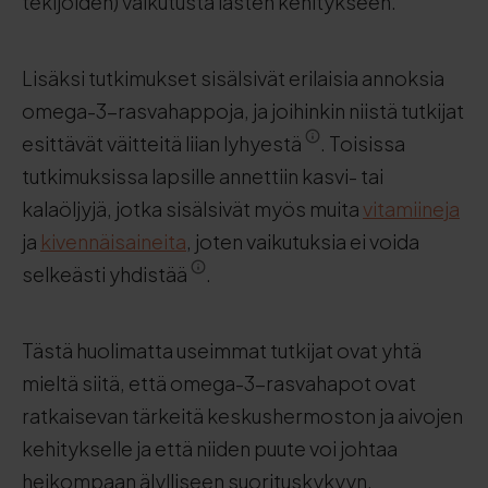
tekijöiden) vaikutusta lasten kehitykseen.
Lisäksi tutkimukset sisälsivät erilaisia annoksia
omega-3-rasvahappoja, ja joihinkin niistä tutkijat
esittävät väitteitä liian lyhyestä
. Toisissa
tutkimuksissa lapsille annettiin kasvi- tai
kalaöljyjä, jotka sisälsivät myös muita
vitamiineja
ja
kivennäisaineita
, joten vaikutuksia ei voida
selkeästi yhdistää
.
Tästä huolimatta useimmat tutkijat ovat yhtä
mieltä siitä, että omega-3-rasvahapot ovat
ratkaisevan tärkeitä keskushermoston ja aivojen
kehitykselle ja että niiden puute voi johtaa
heikompaan älylliseen suorituskykyyn.