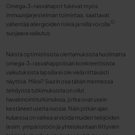
Omega-3-rasvahapot tukevat myös
immuunijärjestelmän toimintaa, saattavat
vähentää allergioiden riskiä ja niillä voi olla
suojaava vaikutus.
Näistä optimistisista olettamuksista huolimatta
omega-3-rasvahappolisän konkreettisista
vaikutuksista lapsilla ei ole vielä riittävästi
näyttöä. Miksi? Suurin osa tähän mennessä
tehdyistä tutkimuksista on ollut
havainnointitutkimuksia, jotka ovat usein
kestäneet useita vuosia. Näin pitkän ajan
kuluessa on vaikea arvioida muiden tekijöiden
(esim. ympäristöön ja yhteiskuntaan liittyvien