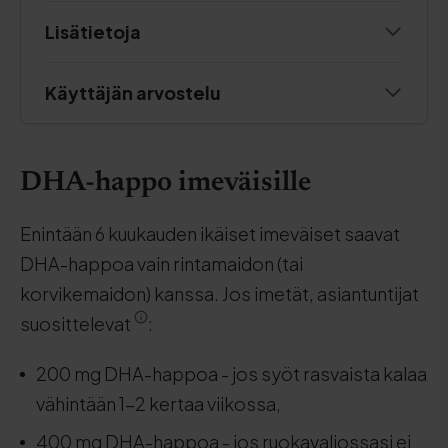
Lisätietoja
Käyttäjän arvostelu
DHA-happo imeväisille
Enintään 6 kuukauden ikäiset imeväiset saavat
DHA-happoa vain rintamaidon (tai
korvikemaidon) kanssa. Jos imetät, asiantuntijat
suosittelevat
:
200 mg DHA-happoa - jos syöt rasvaista kalaa
vähintään 1-2 kertaa viikossa,
400 mg DHA-happoa - jos ruokavaliossasi ei