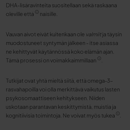
DHA-lisäravinteita suositellaan sekä raskaana
oleville että
naisille.
Vauvan aivot eivät kuitenkaan ole
valmiit
ja täysin
muodostuneet syntymän jälkeen - itse asiassa
ne kehittyvät käytännössä koko elämän ajan.
Tämä prosessi on voimakkaimmillaan
.
Tutkijat ovat yhtä mieltä siitä, että omega-3-
rasvahapoilla voi olla merkittävä vaikutus lasten
psykosomaattiseen kehitykseen. Niiden
uskotaan parantavan keskittymistä, muistia ja
kognitiivisia toimintoja. Ne voivat myös tukea
.