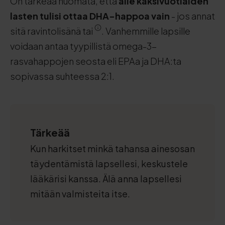
On tärkeää huomata, että
alle kaksivuotiaiden
lasten tulisi ottaa DHA-happoa vain
- jos annat
sitä ravintolisänä tai
. Vanhemmille lapsille
voidaan antaa tyypillistä omega-3-
rasvahappojen seosta eli EPAa ja DHA:ta
sopivassa suhteessa 2:1.
Tärkeää
Kun harkitset minkä tahansa ainesosan
täydentämistä lapsellesi, keskustele
lääkärisi kanssa. Älä anna lapsellesi
mitään valmisteita itse.