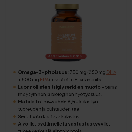
Omega-3-pitoisuus:
750 mg (250 mg
DHA
+ 500 mg
EPA
), rikastettu E-vitamiinilla.
Luonnollisten triglyseridien muoto
- paras
imeytyminen ja biologinen hyötyosuus.
Matala totox-suhde 6,5
- kalaöljyn
tuoreuden ja puhtauden tae.
Sertifioitu
kestävä kalastus
Aivoille, sydämelle ja vastustuskyvylle:
tukee keskeisiä elintoimintoja