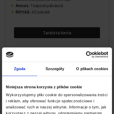
Annos:
1 kapseli päivässä
Riittää:
60 päivää
Tarkista hinta
Tuotteen kuvaus
Zgoda
Szczegóły
O plikach cookies
Hyödyt ja haitat
Lisätietoja
Niniejsza strona korzysta z plików cookie
Wykorzystujemy pliki cookie do spersonalizowania treści
i reklam, aby oferować funkcje społecznościowe i
Asiantuntijan lausunto
analizować ruch w naszej witrynie. Informacje o tym, jak
korzystasz z naszej witryny, udostępniamy partnerom