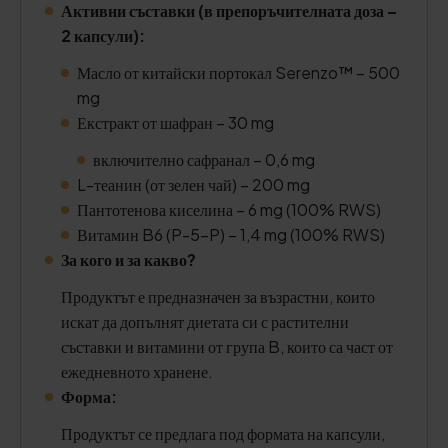
Активни съставки (в препоръчителната доза –
2 капсули):
Масло от китайски портокал Serenzo™ – 500
mg
Екстракт от шафран – 30 mg
включително сафранал – 0,6 mg
L-теанин (от зелен чай) – 200 mg
Пантотенова киселина – 6 mg (100% RWS)
Витамин B6 (P-5-P) – 1,4 mg (100% RWS)
За кого и за какво?
Продуктът е предназначен за възрастни, които
искат да допълнят диетата си с растителни
съставки и витамини от група B, които са част от
ежедневното хранене.
Форма:
Продуктът се предлага под формата на капсули,