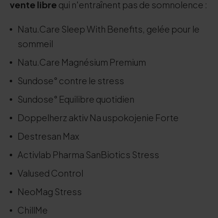
vente libre
qui n'entraînent pas de somnolence :
Natu.Care Sleep With Benefits, gelée pour le
sommeil
Natu.Care Magnésium Premium
Sundose° contre le stress
Sundose° Equilibre quotidien
Doppelherz aktiv Na uspokojenie Forte
Destresan Max
Activlab Pharma SanBiotics Stress
Valused Control
NeoMag Stress
ChillMe