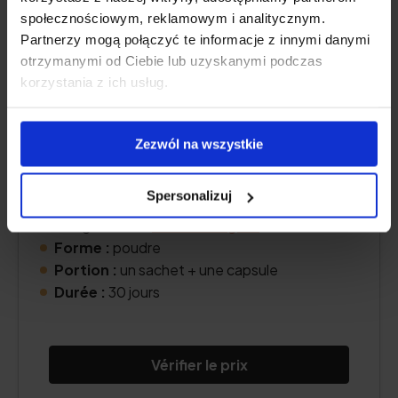
społecznościowym, reklamowym i analitycznym.
Partnerzy mogą połączyć te informacje z innymi danymi
otrzymanymi od Ciebie lub uzyskanymi podczas
korzystania z ich usług.
Teneur en collagène :
5000 mg d'
hydrolysat
de collagène
PEPTAN®.
Zezwól na wszystkie
Autres principes actifs :
acide hyaluronique
,
coenzyme Q10
, extrait de prêle des champs,
Spersonalizuj
D-biotine
,
zinc
, cuivre,
vitamine A
,
vitamine C
,
manganèse et
acides oméga-3
.
Forme :
poudre
Portion :
un sachet + une capsule
Durée :
30 jours
Vérifier le prix