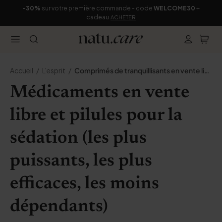
-30%
sur votre première commande - code
WELCOME30
+
cadeau
ACHETER
Accueil
L'esprit
Comprimés de tranquillisants en vente libre
Médicaments en vente
libre et pilules pour la
sédation (les plus
puissants, les plus
efficaces, les moins
dépendants)