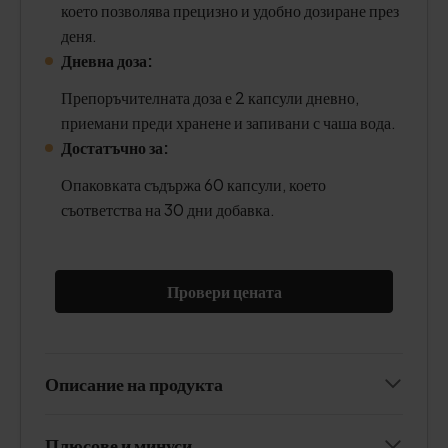
което позволява прецизно и удобно дозиране през
деня.
Дневна доза:
Препоръчителната доза е 2 капсули дневно,
приемани преди хранене и запивани с чаша вода.
Достатъчно за:
Опаковката съдържа 60 капсули, което
съответства на 30 дни добавка.
Провери цената
Описание на продукта
Плюсове и минуси