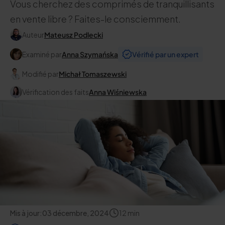
Vous cherchez des comprimés de tranquillisants
en vente libre ? Faites-le consciemment.
Auteur
Mateusz Podlecki
Examiné par
Anna Szymańska
Vérifié par un expert
Modifié par
Michał Tomaszewski
Vérification des faits
Anna Wiśniewska
Mis à jour:
03 décembre, 2024
12
min