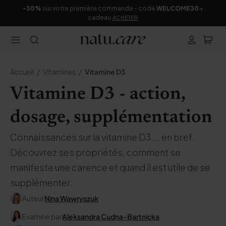
-30%
sur votre première commande - code
WELCOME30
+
cadeau
ACHETER
Accueil
Vitamines
Vitamine D3
Vitamine D3 - action,
dosage, supplémentation
Connaissances sur la vitamine D3 ... en bref.
Découvrez ses propriétés, comment se
manifeste une carence et quand il est utile de se
supplémenter.
Auteur
Nina Wawryszuk
Examiné par
Aleksandra Cudna-Bartnicka