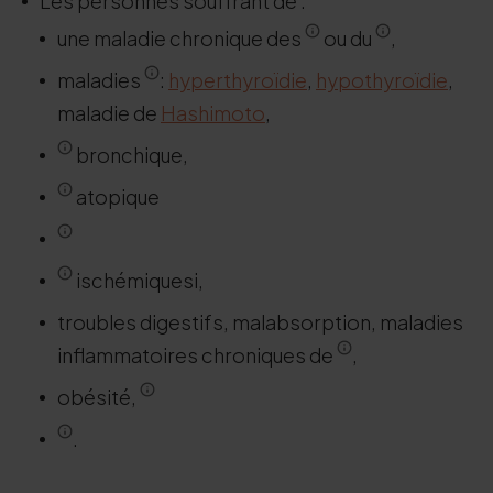
Les personnes souffrant de :
une maladie chronique des
ou du
,
maladies
:
hyperthyroïdie
,
hypothyroïdie
,
maladie de
Hashimoto
,
bronchique,
atopique
ischémiquesi,
troubles digestifs, malabsorption, maladies
inflammatoires chroniques de
,
obésité,
.