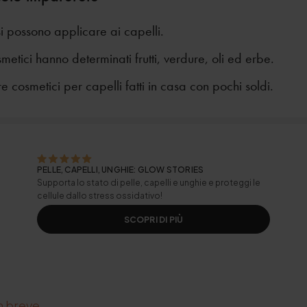
si possono applicare ai capelli.
smetici hanno determinati frutti, verdure, oli ed erbe.
 cosmetici per capelli fatti in casa con pochi soldi.
PELLE, CAPELLI, UNGHIE: GLOW STORIES
Supporta lo stato di pelle, capelli e unghie e proteggi le
cellule dallo stress ossidativo!
SCOPRI DI PIÙ
in breve