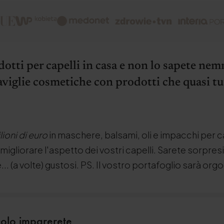
otti per capelli in casa e non lo sapete ne
viglie cosmetiche con prodotti che quasi tu
lioni di euro
in maschere, balsami, oli e impacchi per ca
 migliorare l'aspetto dei vostri capelli. Sarete sorpres
.. (a volte) gustosi. PS. Il vostro portafoglio sarà orgo
colo imparerete