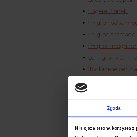
Ungere i capelli
I migliori balsami p
I migliori shampoo 
I migliori integrator
Le migliori vitamine 
Il collagene per i ca
Per cominc
Zgoda
Qui di seguito trover
che potrete realizzar
Niniejsza strona korzysta z
Potreste pensare:
u