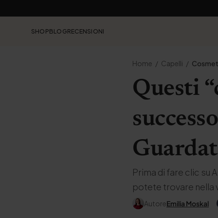
SHOP
BLOG
RECENSIONI
Home
Capelli
Cosmetic
Questi “
successo
Guardat
Prima di fare clic su 
potete trovare nella 
Autore
Emilia Moskal