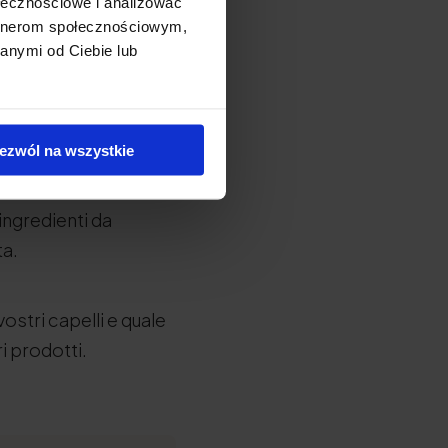
ołecznościowe i analizować
artnerom społecznościowym,
anymi od Ciebie lub
le prime armi con la
rire cosa funziona
ezwól na wszystkie
ingredienti da
ta.
ostri capelli e quale
i prodotti.