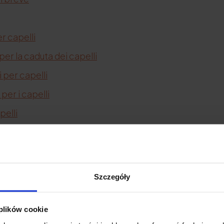
er capelli
per la caduta dei capelli
i per capelli
per i capelli
pelli
iare
Szczegóły
ete dei
"prodotti di bellezza
" molto semplici (ma davve
e a casa vostra. La maggior parte di essi prevede uno 
 plików cookie
n po' poco
, soprattutto perché i balsami acquistati in