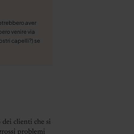
 potrebbero aver
ero venire via
stri capelli?) se
dei clienti che si
grossi problemi