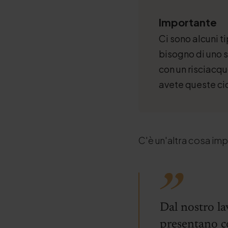
Importante
Ci sono alcuni t
bisogno di uno 
con un risciacqu
avete queste ci
C'è un'altra cosa im
Dal nostro la
presentano c