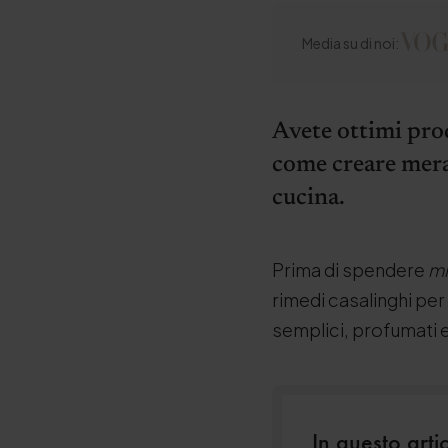
Media su di noi:
Avete ottimi prod
come creare mera
cucina.
Prima di spendere
mi
rimedi casalinghi per
semplici, profumati e.
In questo arti