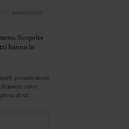
mmeno. Scoprite
tti hanno in
pelli, provate alcuni
i di quanto siano
glioso di voi.