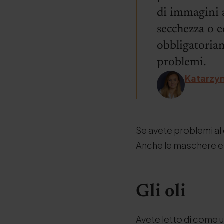
di immagini a
secchezza o e
obbligatoriam
problemi.
Katarzy
Se avete problemi al c
Anche le maschere e g
Gli oli
Avete letto di come u