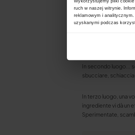
Wykorzystujemy pliki cookie 
spesso una vera e pro
ruch w naszej witrynie. Inf
reklamowym i analitycznym. 
uzyskanymi podczas korzysta
Ebbene, queste ricett
creazione di mascher
per i vostri capelli 
In secondo luogo... s
sbucciare, schiacciar
In terzo luogo, una vo
ingrediente vi dà un 
Sperimentate, scamb