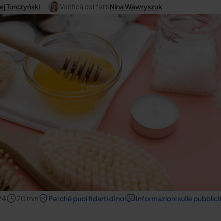
ej Turczyński
Verifica dei fatti
Nina Wawryszuk
24
20
min
Perché puoi fidarti di noi
Informazioni sulle pubblici