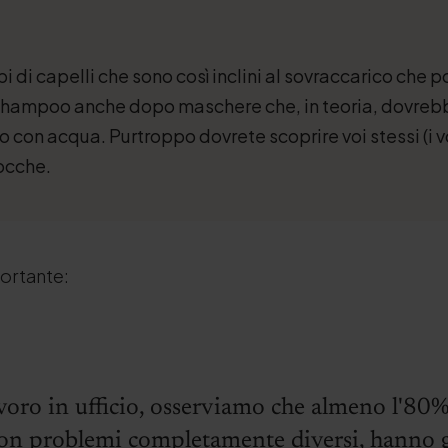
ipi di capelli che sono così inclini al sovraccarico che
shampoo anche dopo maschere che, in teoria, dovrebb
o con acqua. Purtroppo dovrete scoprire voi stessi (i vo
ocche.
portante:
voro in ufficio, osserviamo che almeno l'80% 
on problemi completamente diversi, hanno 