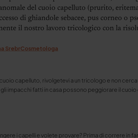
nomale del cuoio capelluto (prurito, eritema
ccesso di ghiandole sebacee, pus corneo o ps
ente il nostro lavoro tricologico con la risol
na SrebrCosmetologa
uoio capelluto, rivolgetevi a un tricologo e non cercate
li impacchi fatti in casa possono peggiorare il cuoio 
ngere i capelli e volete provare? Prima di correre in 