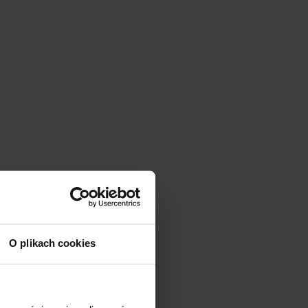
O plikach cookies
ro molto semplici)
o due ingredienti.
 negozio hanno