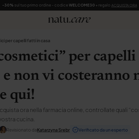
-30%
sul tuo primo ordine - codice
WELCOME30
+ regalo
ACQUISTA ORA
i per capelli fatti in casa
cosmetici” per capelli
 e non vi costeranno n
e qui!
Acquista ora nella farmacia online, controllate quali “c
vostra cucina.
Revisionato da
Katarzyna Srebr
Verificato da un esperto