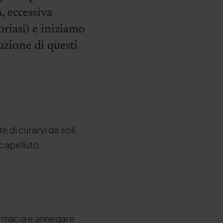
, eccessiva
oriasi) e iniziamo
uzione di questi
 di curarvi da soli.
capelluto.
farmacia e annegare