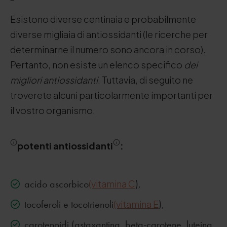
Esistono diverse centinaia e probabilmente
diverse migliaia di antiossidanti (le ricerche per
determinarne il numero sono ancora in corso).
Pertanto, non esiste un elenco specifico
dei
migliori antiossidanti
. Tuttavia, di seguito ne
troverete alcuni particolarmente importanti per
il vostro organismo.
potenti antiossidanti
:
acido ascorbico
(vitamina C
),
tocoferoli e tocotrienoli
(vitamina E
),
carotenoidi (astaxantina, beta-carotene, luteina,