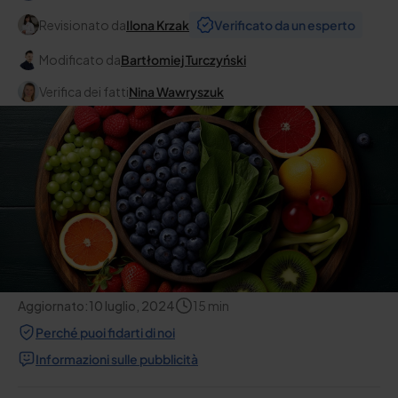
Revisionato da
Ilona Krzak
Verificato da un esperto
Modificato da
Bartłomiej Turczyński
Verifica dei fatti
Nina Wawryszuk
Aggiornato:
10 luglio, 2024
15
min
Perché puoi fidarti di noi
Informazioni sulle pubblicità