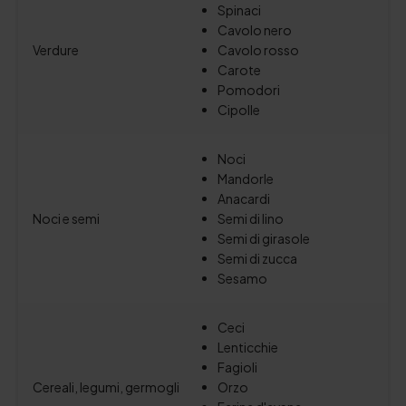
Spinaci
Cavolo nero
Verdure
Cavolo rosso
Carote
Pomodori
Cipolle
Noci
Mandorle
Anacardi
Noci e semi
Semi di lino
Semi di girasole
Semi di zucca
Sesamo
Ceci
Lenticchie
Fagioli
Cereali, legumi, germogli
Orzo