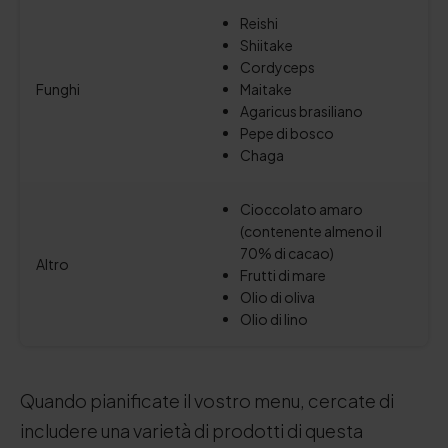
Reishi
Shiitake
Cordyceps
Funghi
Maitake
Agaricus brasiliano
Pepe di bosco
Chaga
Cioccolato amaro
(contenente almeno il
70% di cacao)
Altro
Frutti di mare
Olio di oliva
Olio di lino
Quando pianificate il vostro menu, cercate di
includere una varietà di prodotti di questa