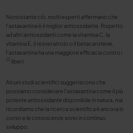
Nonostante ciò, molti esperti affermano che
l'astaxantina è il miglior antiossidante. Rispetto
ad altri antiossidanti come la vitamina C, la
vitamina E, il resveratrolo o il betacarotene,
l'astaxantina ha una maggiore efficacia contro i
liberi.
Alcuni studi scientifici suggeriscono che
possiamo considerare l'astaxantina come il più
potente antiossidante disponibile in natura, ma
ricordiamo che la ricerca scientifica è ancora in
corso e le conoscenze sono in continuo
sviluppo.