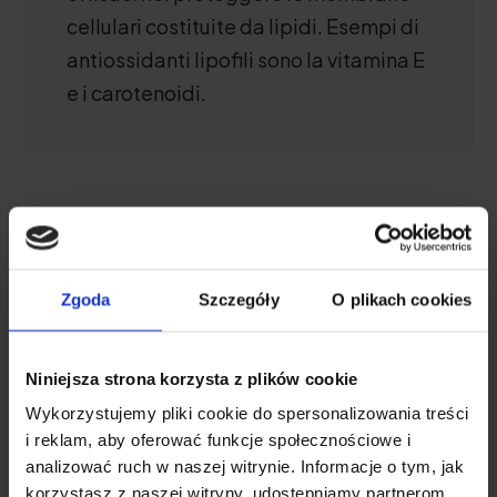
cellulari costituite da lipidi. Esempi di
antiossidanti lipofili sono la vitamina E
e i carotenoidi.
Effetti degli antiossidanti
Gli antiossidanti presentano numerose
Zgoda
Szczegóły
O plikach cookies
proprietà benefiche per la salute. Sono
fondamentali per il corretto funzionamento
Niniejsza strona korzysta z plików cookie
dell'organismo e la loro mancanza porta a gravi
Wykorzystujemy pliki cookie do spersonalizowania treści
problemi. Come agiscono gli antiossidanti?
i reklam, aby oferować funkcje społecznościowe i
analizować ruch w naszej witrynie. Informacje o tym, jak
korzystasz z naszej witryny, udostępniamy partnerom