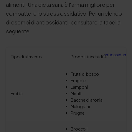
alimenti. Una dieta sana è l'arma migliore per
combattere lo stress ossidativo. Per un elenco
di esempi di antiossidanti, consultare la tabella
seguente.
antiossidanti
Tipo di alimento
Prodotti ricchi di
Frutti di bosco
Fragole
Lamponi
Frutta
Mirtilli
Bacche di aronia
Melograni
Prugne
Broccoli