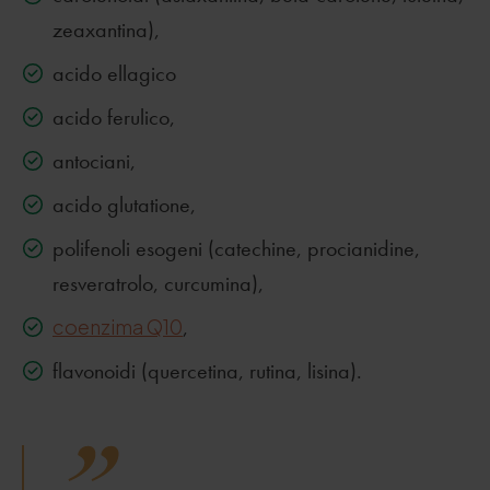
zeaxantina),
acido ellagico
acido ferulico,
antociani,
acido glutatione,
polifenoli esogeni (catechine, procianidine,
resveratrolo, curcumina),
coenzima Q10
,
flavonoidi (quercetina, rutina, lisina).