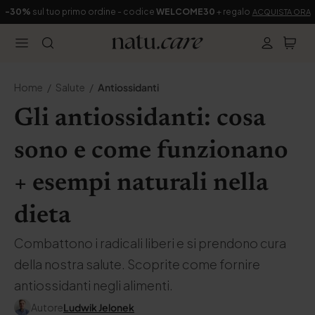
-30%
sul tuo primo ordine - codice
WELCOME30
+ regalo
ACQUISTA ORA
Home
Salute
Antiossidanti
Gli antiossidanti: cosa
sono e come funzionano
+ esempi naturali nella
dieta
Combattono i radicali liberi e si prendono cura
della nostra salute. Scoprite come fornire
antiossidanti negli alimenti.
Autore
Ludwik Jelonek