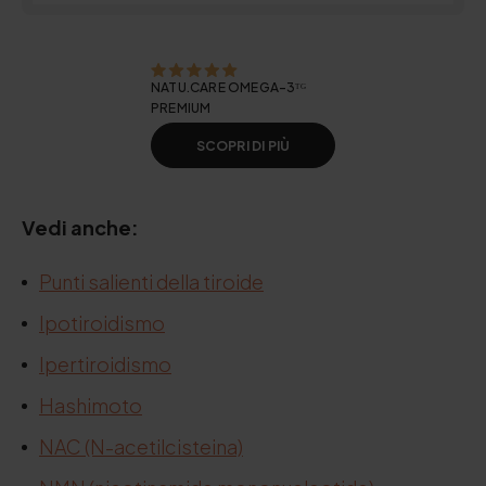
NATU.CARE OMEGA-3ᵀᴳ
PREMIUM
SCOPRI DI PIÙ
Vedi anche:
Punti salienti della tiroide
Ipotiroidismo
Ipertiroidismo
Hashimoto
NAC (N-acetilcisteina)