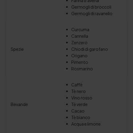
Farina d'avena
Germogli di broccoli
Germogli di ravanello
Curcuma
Cannella
Zenzero
Spezie
Chiodi di garofano
Origano
Pimento
Rosmarino
Caffè
Tè nero
Vino rosso
Bevande
Tè verde
Cacao
Tè bianco
Acqua e limone