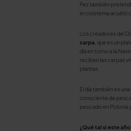
Pez también pretende
ecosistema acuático
Los creadores del Dí
carpa
, que es un pl
día en torno a la Nav
reciben las carpas vi
plantas.
El día también es un
consciente de pescad
pescado en Polonia y
¿Qué tal si este añ