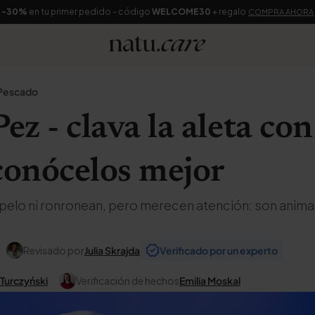
-30%
en tu primer pedido - código
WELCOME30
+ regalo
COMPRA AHORA
 Pescado
ez - clava la aleta con
conócelos mejor
pelo ni ronronean, pero merecen atención: son anim
Revisado por
Julia Skrajda
Verificado por un experto
 Turczyński
Verificación de hechos
Emilia Moskal