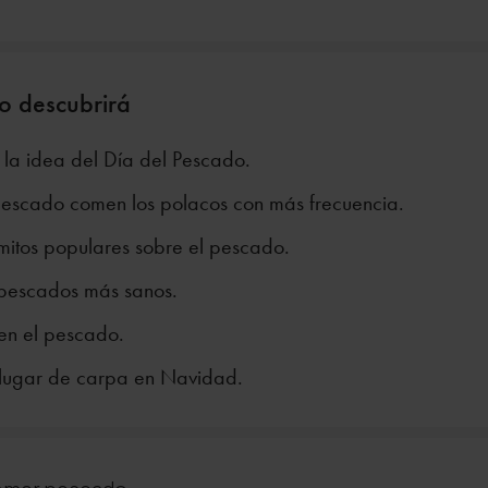
lo descubrirá
 la idea del Día del Pescado.
escado comen los polacos con más frecuencia.
 mitos populares sobre el pescado.
 pescados más sanos.
en el pescado.
lugar de carpa en Navidad.