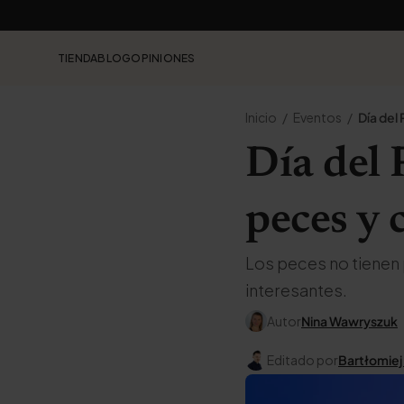
TIENDA
BLOG
OPINIONES
Inicio
Eventos
Día del
Día del P
peces y 
Los peces no tienen 
interesantes.
Autor
Nina Wawryszuk
Editado por
Bartłomiej