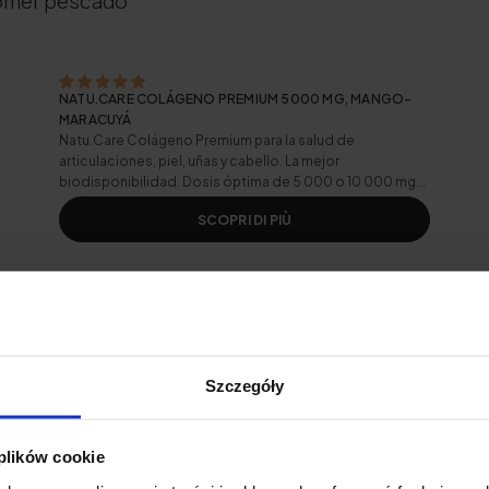
comer pescado
NATU.CARE COLÁGENO PREMIUM 5000 MG, MANGO-
MARACUYÁ
Natu.Care Colágeno Premium para la salud de
articulaciones, piel, uñas y cabello. La mejor
biodisponibilidad. Dosis óptima de 5 000 o 10 000 mg.
Analizado por un laboratorio independiente.
SCOPRI DI PIÙ
baco
Szczegóły
mentos en Polonia y en el mundo
 plików cookie
tras la pandemia