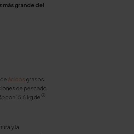
ez más grande del
e de
ácidos
grasos
aciones de pescado
ño
con 15,6 kg de
ura y la