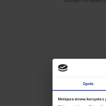
La mejor forma de 
Véase también:
Día Mundial Sin Ta
Zgoda
Día del Aire Limpio
Desperdicio de ali
Niniejsza strona korzysta z
La salud pulmonar 