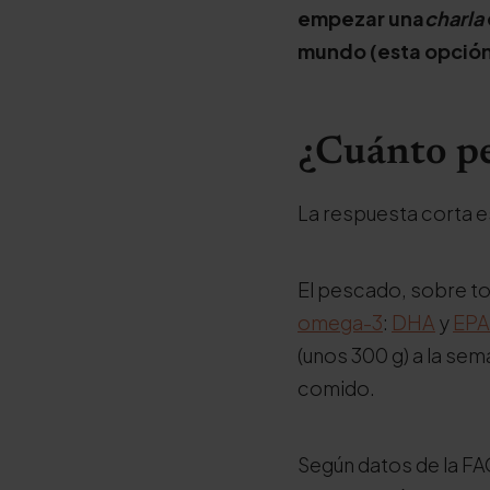
empezar una
charla
mundo (esta opción
¿Cuánto pe
La respuesta corta e
El pescado, sobre tod
omega-3
:
DHA
y
EPA
(unos 300 g) a la sem
comido.
Según datos de la FAO