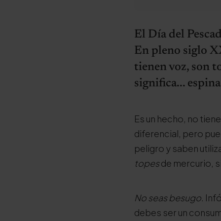
El Día del Pescad
En pleno siglo X
tienen voz, son t
significa... espin
Es un hecho, no tien
diferencial, pero pu
peligro y saben utili
topes
de mercurio, 
No seas besugo
. In
debes ser un consum