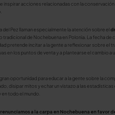
 inspirar acciones relacionadas con la conservación 
.
a del Pez llaman especialmente la atención sobre el
d
ato tradicional de Nochebuena en Polonia. La fecha de
idad pretende incitar a la gente a reflexionar sobre el 
vas en los puntos de venta y a plantearse el cambio a 
a gran oportunidad para educar a la gente sobre la co
o, disipar mitos y echar un vistazo a las estadística
 en todo el mundo.
o renunciamos a la carpa en Nochebuena en favor de