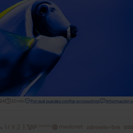
024
30
min
Por qué puedes confiar en nosotros
Información s
s: