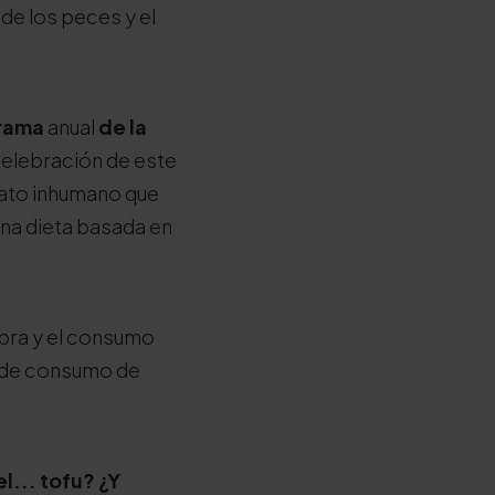
de los peces y el
rama
anual
de la
 celebración de este
trato inhumano que
una dieta basada en
mpra y el consumo
s de consumo de
l... tofu? ¿Y