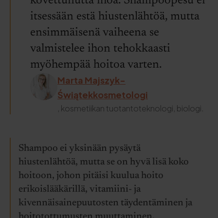
kovettunutta ihoa. Shampoopesu ei
itsessään estä hiustenlähtöä, mutta
ensimmäisenä vaiheena se
valmistelee ihon tehokkaasti
myöhempää hoitoa varten.
Marta Majszyk-
Świątekkosmetologi
, kosmetiikan tuotantoteknologi, biologi.
Shampoo ei yksinään pysäytä
hiustenlähtöä, mutta se on hyvä lisä koko
hoitoon, johon pitäisi kuulua hoito
erikoislääkärillä, vitamiini- ja
kivennäisainepuutosten täydentäminen ja
hoitotottumusten muuttaminen.