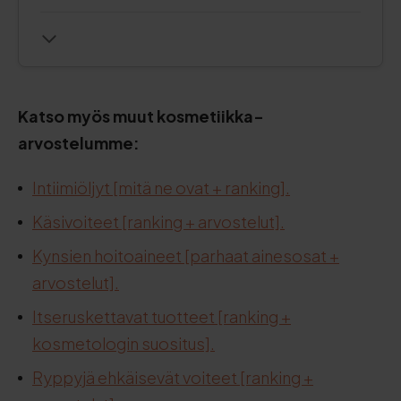
Katso myös muut kosmetiikka-
arvostelumme:
Intiimiöljyt [mitä ne ovat + ranking].
Käsivoiteet [ranking + arvostelut].
Kynsien hoitoaineet [parhaat ainesosat +
arvostelut].
Itseruskettavat tuotteet [ranking +
kosmetologin suositus].
Ryppyjä ehkäisevät voiteet [ranking +