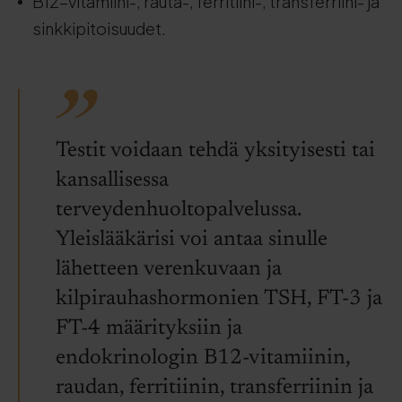
B12-vitamiini-, rauta-, ferritiini-, transferriini- ja
sinkkipitoisuudet.
Testit voidaan tehdä yksityisesti tai
kansallisessa
terveydenhuoltopalvelussa.
Yleislääkärisi voi antaa sinulle
lähetteen verenkuvaan ja
kilpirauhashormonien TSH, FT-3 ja
FT-4 määrityksiin ja
endokrinologin B12-vitamiinin,
raudan, ferritiinin, transferriinin ja