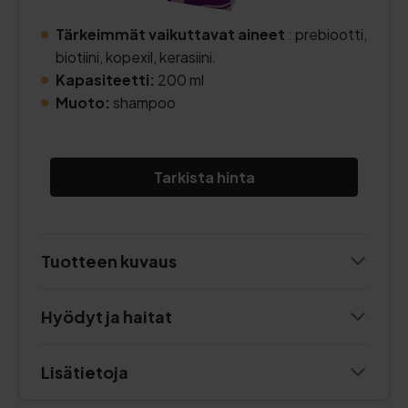
Tärkeimmät vaikuttavat aineet
: prebiootti,
biotiini, kopexil, kerasiini.
Kapasiteetti:
200 ml
Muoto:
shampoo
Tarkista hinta
Tuotteen kuvaus
Hyödyt ja haitat
Lisätietoja