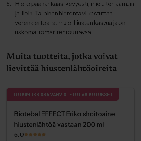
Hiero päänahkaasi kevyesti, mieluiten aamuin
ja illoin. Tällainen hieronta vilkastuttaa
verenkiertoa, stimuloi hiusten kasvua ja on
uskomattoman rentouttavaa.
Muita tuotteita, jotka voivat
lievittää hiustenlähtöoireita
TUTKIMUKSISSA VAHVISTETUT VAIKUTUKSET
Biotebal EFFECT Erikoishoitoaine
hiustenlähtöä vastaan 200 ml
5.0