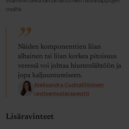
vitamiinin sekä välttämättömien rasvahappojen
osalta.
Näiden komponenttien liian
alhainen tai liian korkea pitoisuus
veressä voi johtaa hiustenlähtöön ja
jopa kaljuuntumiseen.
Aleksandra CudnaKliininen
ravitsemusterapeutti
Lisäravinteet