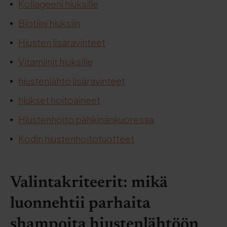
Kollageeni hiuksille
Biotiini hiuksiin
Hiusten lisäravinteet
Vitamiinit hiuksille
hiustenlähtö lisäravinteet
hiukset hoitoaineet
Hiustenhoito pähkinänkuoressa
Kodin hiustenhoitotuotteet
Valintakriteerit: mikä
luonnehtii parhaita
shampoita hiustenlähtöön