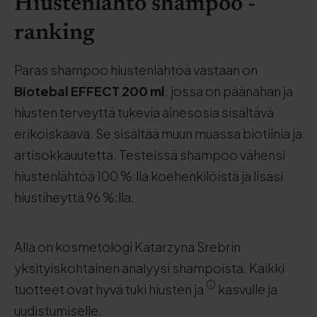
Hiustenlähtö shampoo -
ranking
Paras shampoo hiustenlähtöä vastaan on
Biotebal EFFECT 200 ml
, jossa on päänahan ja
hiusten terveyttä tukevia ainesosia sisältävä
erikoiskaava. Se sisältää muun muassa biotiinia ja
artisokkauutetta. Testeissä shampoo vähensi
hiustenlähtöä 100 %:lla koehenkilöistä ja lisäsi
hiustiheyttä 96 %:lla.
Alla on kosmetologi Katarzyna Srebrin
yksityiskohtainen analyysi shampoista. Kaikki
tuotteet ovat hyvä tuki hiusten ja
kasvulle ja
uudistumiselle.