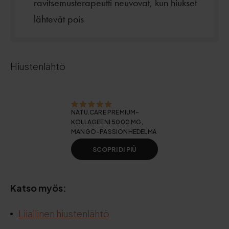
ravitsemusterapeutti neuvovat, kun hiukset
lähtevät pois
Hiustenlähtö
NATU.CARE PREMIUM-
KOLLAGEENI 5000 MG,
MANGO-PASSIONHEDELMÄ
SCOPRI DI PIÙ
Katso myös:
Liiallinen hiustenlähtö