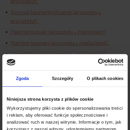
arvostelut].
Syossin hiustenhoitoaine [arvostelu +
arvostelut].
Palette hiusväri [arvostelu + mielipiteet]
Matrixin hiusväri [arvostelu + mielipiteet].
L'oreal hiusväri [arvostelu + mielipiteet].
Wella hiusväri [arvostelu + mielipiteet].
Zgoda
Szczegóły
O plikach cookies
Asiantuntija-arviot -
Niniejsza strona korzysta z plików cookie
toimivatko
Wykorzystujemy pliki cookie do spersonalizowania treści
hiustenlähtöshampoot?
i reklam, aby oferować funkcje społecznościowe i
analizować ruch w naszej witrynie. Informacje o tym, jak
Selvitä, mitä kokeneet asiantuntijat
korzystasz z naszej witryny, udostępniamy partnerom