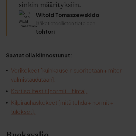
sinkin määrityksiin.
Witold Tomaszewskido
lääketieteellisten tieteiden
tohtori
Saatat olla kiinnostunut:
Verikokeet [kuinka usein suoritetaan + miten
valmistaudutaan].
Kortisolitestit [normit + hinta].
Kilpirauhaskokeet [mitä tehdä + normit +
tulokset].
Ruokavalio