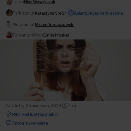
Tekijä
Nina Wawryszuk
Tarkistanut
Katarzyna Srebr
Asiantuntijan varmistama
Muokannut
Michał Tomaszewski
Faktantarkistus
Emilia Moskal
Päivitetty:
25 heinäkuu, 2024
7
min
Miksi voit luottaa meihin
Tietoa mainoksista