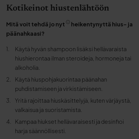
Kotikeinot hiustenlähtöön
Mitä voit tehdä jo nyt
heikentynyttä hius- ja
päänahkaasi?
Käytä hyvän shampoon lisäksi hellävaraista
hiushierontaa ilman steroideja, hormoneja tai
alkoholia.
Käytä hiuspohjakuorintaa päänahan
puhdistamiseen ja virkistämiseen.
Yritä rajoittaa hiuskäsittelyjä, kuten värjäystä,
valkaisua ja suoristamista.
Kampaa hiukset hellävaraisesti ja desinfioi
harja säännöllisesti.