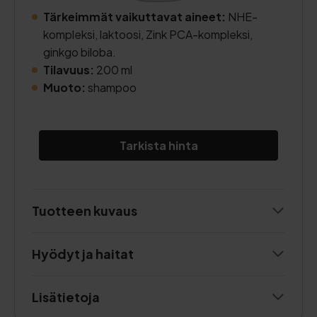
Tärkeimmät vaikuttavat aineet:
NHE-
kompleksi, laktoosi, Zink PCA-kompleksi,
ginkgo biloba.
Tilavuus:
200 ml
Muoto:
shampoo
Tarkista hinta
Tuotteen kuvaus
Hyödyt ja haitat
Lisätietoja