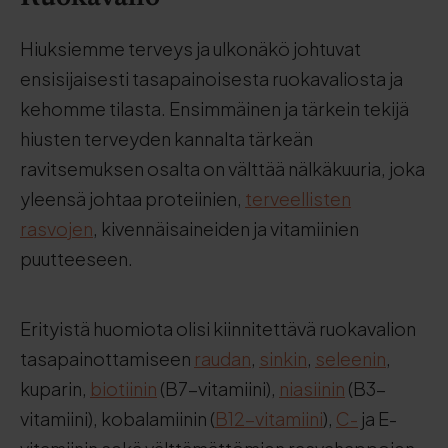
Hiuksiemme terveys ja ulkonäkö johtuvat
ensisijaisesti tasapainoisesta ruokavaliosta ja
kehomme tilasta. Ensimmäinen ja tärkein tekijä
hiusten terveyden kannalta tärkeän
ravitsemuksen osalta on välttää nälkäkuuria, joka
yleensä johtaa proteiinien,
terveellisten
rasvojen
, kivennäisaineiden ja vitamiinien
puutteeseen.
Erityistä huomiota olisi kiinnitettävä ruokavalion
tasapainottamiseen
raudan
,
sinkin
,
seleenin
,
kuparin,
biotiinin
(B7-vitamiini),
niasiinin
(B3-
vitamiini), kobalamiinin (
B12-vitamiini
),
C-
ja E-