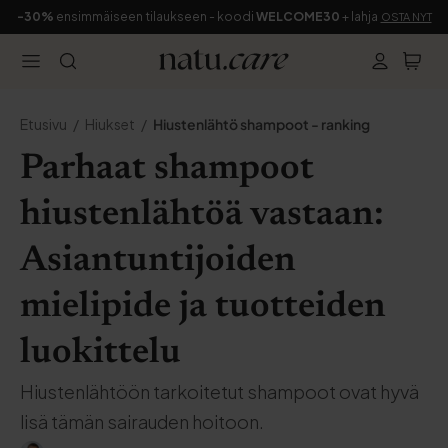
-30%
ensimmäiseen tilaukseen - koodi
WELCOME30
+ lahja
OSTA NYT
Etusivu
Hiukset
Hiustenlähtö shampoot - ranking
Parhaat shampoot
hiustenlähtöä vastaan:
Asiantuntijoiden
mielipide ja tuotteiden
luokittelu
Hiustenlähtöön tarkoitetut shampoot ovat hyvä
lisä tämän sairauden hoitoon.