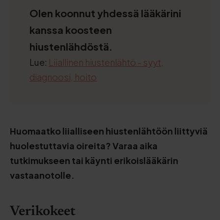
Olen koonnut yhdessä lääkärini
kanssa koosteen
hiustenlähdöstä.
Lue:
Liiallinen hiustenlähtö - syyt,
diagnoosi, hoito
Huomaatko liialliseen hiustenlähtöön liittyviä
huolestuttavia oireita? Varaa aika
tutkimukseen tai käynti erikoislääkärin
vastaanotolle.
Verikokeet