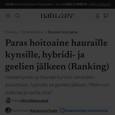
-30%
ensimmäiseen tilaukseen - koodi
WELCOME30
+ lahja
OSTA NYT
Etusivu
Kosmetiikka
Kynsien hoitoaine
Paras hoitoaine hauraille
kynsille, hybridi- ja
geelien jälkeen (Ranking)
Heikentyneet ja hauraat kynnet sairauden,
puremisen, hybridin tai geelien jälkeen. Miten voit
uudistaa ja ravita niitä?
Tekijä
Nina Wawryszuk
Tarkistanut
Katarzyna Srebr
Asiantuntijan varmistama