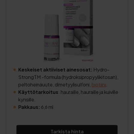
Keskeiset aktiiviset ainesosat:
Hydro-
StrongTM -formula (hydroksipropyylikitosan),
peltoheinäuute, dimetyylisulfoni,
biotiini
.
Käyttötarkoitus
: hauraille, hauraille ja kuiville
kynsille.
Pakkaus:
6,6 ml
Tarkista hinta