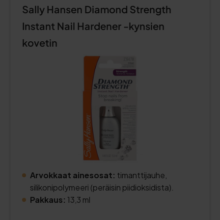
Sally Hansen Diamond Strength
Instant Nail Hardener -kynsien
kovetin
Arvokkaat ainesosat:
timanttijauhe,
silikonipolymeeri (peräisin piidioksidista).
Pakkaus:
13,3 ml