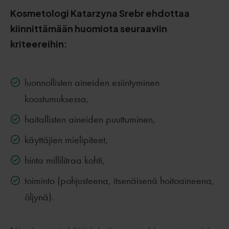
Kosmetologi Katarzyna Srebr ehdottaa
kiinnittämään huomiota seuraaviin
kriteereihin:
luonnollisten aineiden esiintyminen
koostumuksessa,
haitallisten aineiden puuttuminen,
käyttäjien mielipiteet,
hinta millilitraa kohti,
toiminto (pohjusteena, itsenäisenä hoitoaineena,
öljynä).