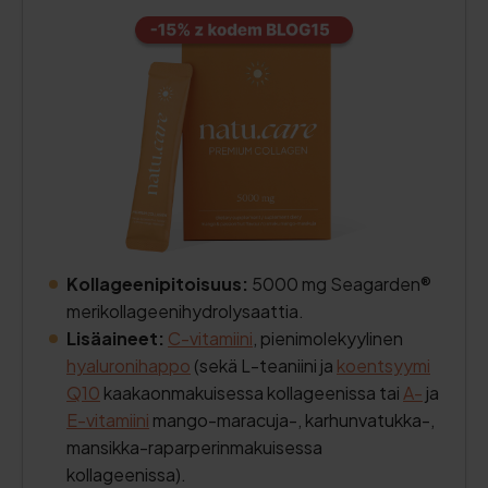
Kollageenipitoisuus:
5000 mg Seagarden®
merikollageenihydrolysaattia.
Lisäaineet:
C-vitamiini
, pienimolekyylinen
hyaluronihappo
(sekä L-teaniini ja
koentsyymi
Q10
kaakaonmakuisessa kollageenissa tai
A-
ja
E-vitamiini
mango-maracuja-, karhunvatukka-,
mansikka-raparperinmakuisessa
kollageenissa).