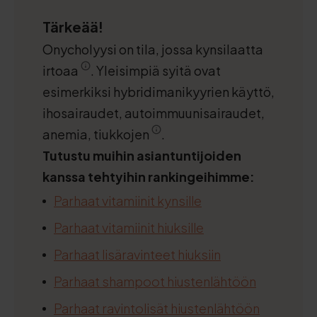
Tärkeää!
Onycholyysi on tila, jossa kynsilaatta
irtoaa
. Yleisimpiä syitä ovat
esimerkiksi hybridimanikyyrien käyttö,
ihosairaudet, autoimmuunisairaudet,
anemia, tiukkojen
.
Tutustu muihin asiantuntijoiden
kanssa tehtyihin rankingeihimme:
Parhaat vitamiinit kynsille
Parhaat vitamiinit hiuksille
Parhaat lisäravinteet hiuksiin
Parhaat shampoot hiustenlähtöön
Parhaat ravintolisät hiustenlähtöön