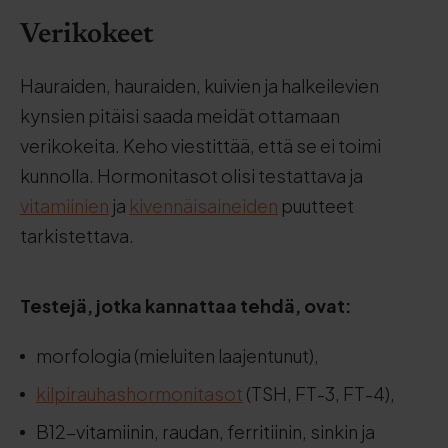
Verikokeet
Hauraiden, hauraiden, kuivien ja halkeilevien
kynsien pitäisi saada meidät ottamaan
verikokeita. Keho viestittää, että se ei toimi
kunnolla. Hormonitasot olisi testattava ja
vitamiinien
ja
kivennäisaineiden
puutteet
tarkistettava.
Testejä, jotka kannattaa tehdä, ovat:
morfologia (mieluiten laajentunut),
kilpirauhashormonitasot
(TSH, FT-3, FT-4),
B12-vitamiinin, raudan, ferritiinin, sinkin ja