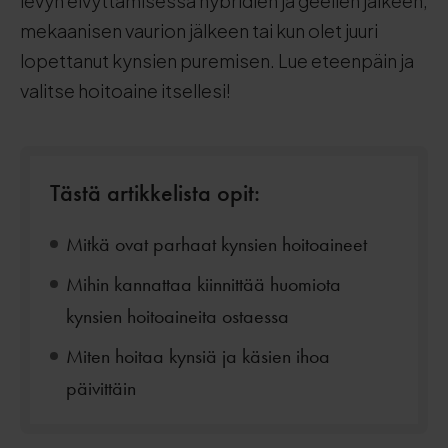
levyn elvyttämisessä hybridien ja geelien jälkeen,
mekaanisen vaurion jälkeen tai kun olet juuri
lopettanut kynsien puremisen. Lue eteenpäin ja
valitse hoitoaine itsellesi!
Tästä artikkelista opit:
Mitkä ovat parhaat kynsien hoitoaineet
Mihin kannattaa kiinnittää huomiota
kynsien hoitoaineita ostaessa
Miten hoitaa kynsiä ja käsien ihoa
päivittäin