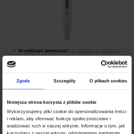
Arvokkaat ainesosat:
A-vitamiini
,
E-vitamiini
,
macadamiaöljy, viinirypäleensiemenöljy, makea
manteliöljy, sitruunaöljy.
Pakkaus
: 5 ml
Zgoda
Szczegóły
O plikach cookies
Tarkista hinta
Niniejsza strona korzysta z plików cookie
Wykorzystujemy pliki cookie do spersonalizowania treści
i reklam, aby oferować funkcje społecznościowe i
Tuotteen kuvaus
analizować ruch w naszej witrynie. Informacje o tym, jak
korzystasz z naszej witryny, udostępniamy partnerom