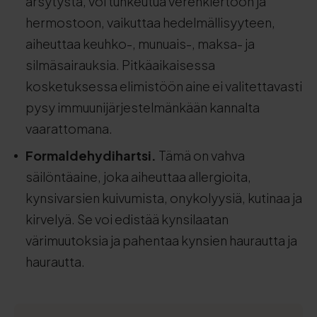
ärsytystä, voi tunkeutua verenkiertoon ja
hermostoon, vaikuttaa hedelmällisyyteen,
aiheuttaa keuhko-, munuais-, maksa- ja
silmäsairauksia. Pitkäaikaisessa
kosketuksessa elimistöön aine ei valitettavasti
pysy immuunijärjestelmänkään kannalta
vaarattomana.
Formaldehydihartsi.
Tämä on vahva
säilöntäaine, joka aiheuttaa allergioita,
kynsivarsien kuivumista, onykolyysiä, kutinaa ja
kirvelyä. Se voi edistää kynsilaatan
värimuutoksia ja pahentaa kynsien haurautta ja
haurautta.