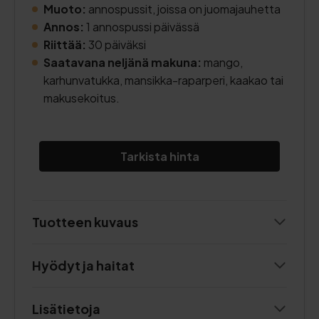
Muoto:
annospussit, joissa on juomajauhetta
Annos:
1 annospussi päivässä
Riittää:
30 päiväksi
Saatavana neljänä makuna:
mango,
karhunvatukka, mansikka-raparperi, kaakao tai
makusekoitus.
Tarkista hinta
Tuotteen kuvaus
Hyödyt ja haitat
Lisätietoja