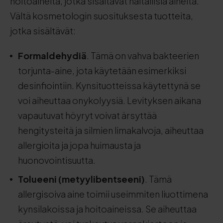
hoitoaineita, jotka sisältävät haitallisia aineita.
Vältä kosmetologin suosituksesta tuotteita,
jotka sisältävät:
Formaldehydiä
. Tämä on vahva bakteerien
torjunta-aine, jota käytetään esimerkiksi
desinfiointiin. Kynsituotteissa käytettynä se
voi aiheuttaa onykolyysiä. Levityksen aikana
vapautuvat höyryt voivat ärsyttää
hengitysteitä ja silmien limakalvoja, aiheuttaa
allergioita ja jopa huimausta ja
huonovointisuutta.
Tolueeni (metyylibentseeni)
. Tämä
allergisoiva aine toimii useimmiten liuottimena
kynsilakoissa ja hoitoaineissa. Se aiheuttaa