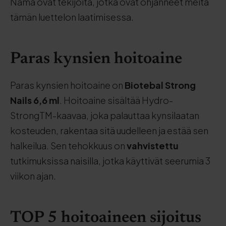
Nämä ovat tekijöitä, jotka ovat ohjanneet meitä
tämän luettelon laatimisessa.
Paras kynsien hoitoaine
Paras kynsien hoitoaine on
Biotebal Strong
Nails 6,6 ml
. Hoitoaine sisältää Hydro-
StrongTM-kaavaa, joka palauttaa kynsilaatan
kosteuden, rakentaa sitä uudelleen ja estää sen
halkeilua. Sen tehokkuus on
vahvistettu
tutkimuksissa naisilla, jotka käyttivät seerumia 3
viikon ajan.
TOP 5 hoitoaineen sijoitus