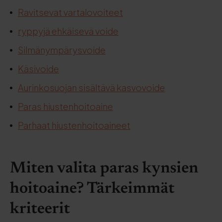
Ravitsevat vartalovoiteet
ryppyjä ehkäisevä voide
Silmänympärysvoide
Käsivoide
Aurinkosuojan sisältävä kasvovoide
Paras hiustenhoitoaine
Parhaat hiustenhoitoaineet
Miten valita paras kynsien
hoitoaine? Tärkeimmät
kriteerit