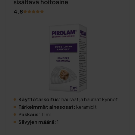
sisältävä hoitoaine
4.8
Käyttötarkoitus:
hauraat ja hauraat kynnet
Tärkeimmät ainesosat:
keramidit
Pakkaus:
11 ml
Sävyjen määrä:
1