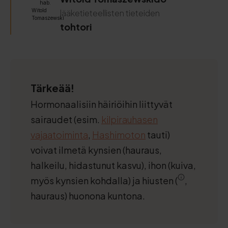
lääketieteellisten tieteiden
tohtori
Tärkeää!
Hormonaalisiin häiriöihin liittyvät
sairaudet (esim.
kilpirauhasen
vajaatoiminta
,
Hashimoton
tauti)
voivat ilmetä kynsien (hauraus,
halkeilu, hidastunut kasvu), ihon (kuiva,
myös kynsien kohdalla) ja hiusten (
,
hauraus) huonona kuntona.