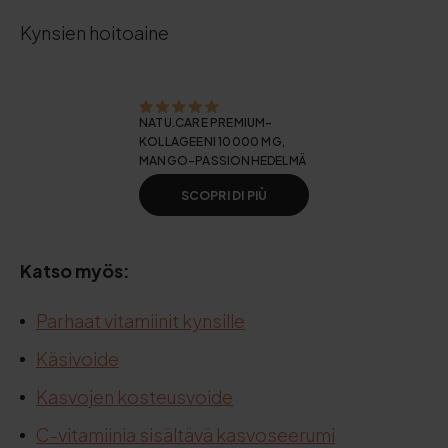
Kynsien hoitoaine
NATU.CARE PREMIUM-
KOLLAGEENI 10000 MG,
MANGO-PASSIONHEDELMÄ
SCOPRI DI PIÙ
Katso myös:
Parhaat vitamiinit kynsille
Käsivoide
Kasvojen kosteusvoide
C-vitamiinia sisältävä kasvoseerumi