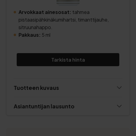
Arvokkaat ainesosat:
tahmea
pistaasipähkinäkumihartsi, timanttijauhe,
sitruunahappo.
Pakkaus:
5 ml
Tarkista hinta
Tuotteen kuvaus
Asiantuntijan lausunto