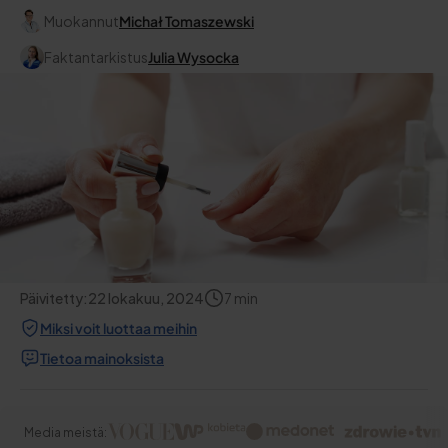
Muokannut
Michał Tomaszewski
Faktantarkistus
Julia Wysocka
Päivitetty:
22 lokakuu, 2024
7
min
Miksi voit luottaa meihin
Tietoa mainoksista
Media meistä: