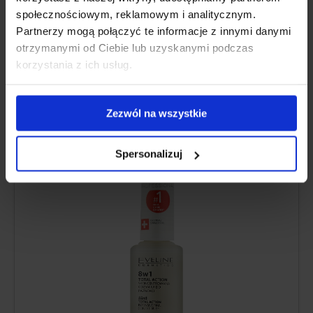
społecznościowym, reklamowym i analitycznym.
Asiantuntijan lausunto
Partnerzy mogą połączyć te informacje z innymi danymi
otrzymanymi od Ciebie lub uzyskanymi podczas
korzystania z ich usług.
RAVITSEE LAUTASTA
Zezwól na wszystkie
Eveline Nail Therapy 8-in-1
kynsiterapia
Spersonalizuj