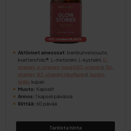
Aktiiviset ainesosat:
bambunversouute,
kvatterofolic®, L-metioniini, L-kysteiini,
E-
vitamiini
,
A-vitamiini
,
niasiini
(B3-vitamiini
),
B6-
vitamiini,
B2-vitamiini (riboflaviini
),
biotiini
,
sinkki
, kupari.
Muoto:
Kapselit
Annos:
1 kapseli päivässä
Riittää:
60 päivää
Tarkista hinta