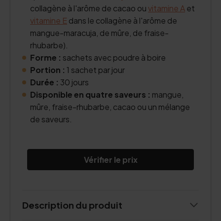
collagène à l'arôme de cacao ou
vitamine A
et
vitamine E
dans le collagène à l'arôme de
mangue-maracuja, de mûre, de fraise-
rhubarbe).
Forme :
sachets avec poudre à boire
Portion :
1 sachet par jour
Durée :
30 jours
Disponible en quatre saveurs :
mangue,
mûre, fraise-rhubarbe, cacao ou un mélange
de saveurs.
Vérifier le prix
Description du produit