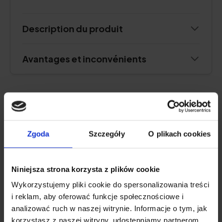
Description du produit
Avantages et inconvénients
MEILLEUR POUR LES ARTICULATIONS
Natu.Care Collagen Premium 10000
Zgoda
Szczegóły
O plikach cookies
mg, cerise
5.0
Niniejsza strona korzysta z plików cookie
Wykorzystujemy pliki cookie do spersonalizowania treści
i reklam, aby oferować funkcje społecznościowe i
analizować ruch w naszej witrynie. Informacje o tym, jak
korzystasz z naszej witryny, udostępniamy partnerom