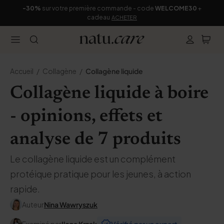
-30%
sur votre première commande - code
WELCOME30
+
cadeau
ACHETER
Accueil
Collagène
Collagène liquide
Collagène liquide à boire
- opinions, effets et
analyse de 7 produits
Le collagène liquide est un complément
protéique pratique pour les jeunes, à action
rapide.
Auteur
Nina Wawryszuk