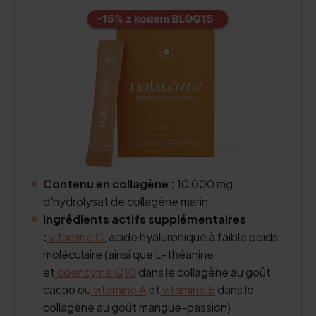
Contenu en collagène :
10 000 mg
d'hydrolysat de collagène marin
Ingrédients actifs supplémentaires
:
vitamine C
, acide hyaluronique à faible poids
moléculaire
(ainsi que L-théanine
et
coenzyme Q10
dans le collagène au goût
cacao ou
vitamine A
et
vitamine E
dans le
collagène au goût mangue-passion)