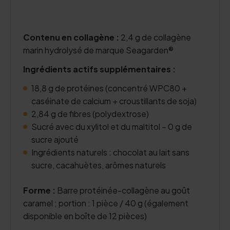
Contenu en collagène :
2,4 g de collagène
marin hydrolysé de marque Seagarden®
Ingrédients actifs supplémentaires :
18,8 g de protéines (concentré WPC80 +
caséinate de calcium + croustillants de soja)
2,84 g de fibres (polydextrose)
Sucré avec du xylitol et du maltitol – 0 g de
sucre ajouté
Ingrédients naturels : chocolat au lait sans
sucre, cacahuètes, arômes naturels
Forme :
Barre protéinée-collagène au goût
caramel ; portion : 1 pièce / 40 g (également
disponible en boîte de 12 pièces)