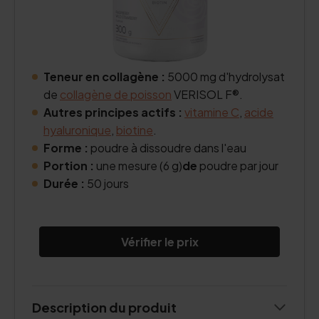
Teneur en collagène :
5000 mg d'hydrolysat
de
collagène de poisson
VERISOL F®.
Autres principes actifs :
vitamine C
,
acide
hyaluronique
,
biotine
.
Forme :
poudre à dissoudre dans l'eau
Portion :
une mesure (6 g)
de
poudre par jour
Durée :
50 jours
Vérifier le prix
Description du produit