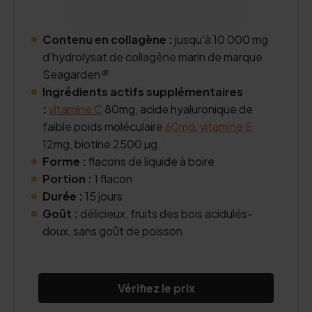
Contenu en collagène :
jusqu'à 10 000 mg
d'hydrolysat de collagène marin de marque
Seagarden
®
Ingrédients actifs supplémentaires
:
vitamine C
80mg, acide hyaluronique de
faible poids moléculaire
60mg
,
vitamine E
12mg, biotine 2500 µg.
Forme :
flacons de liquide à boire
Portion :
1 flacon
Durée :
15 jours
Goût :
délicieux, fruits des bois acidulés-
doux, sans goût de poisson
Vérifiez le prix