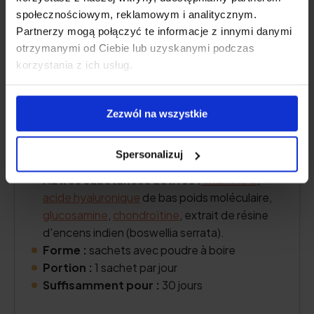
społecznościowym, reklamowym i analitycznym.
Partnerzy mogą połączyć te informacje z innymi danymi
otrzymanymi od Ciebie lub uzyskanymi podczas
korzystania z ich usług.
Zezwól na wszystkie
Teneur en collagène :
10 000 mg
d'hydrolysat de collagène bovin
Spersonalizuj
COLLinstant®.
Autres substances actives :
vitamine C
,
acide hyaluronique
de bas poids moléculaire,
glucosamine
,
chondroïtine
, extrait de résine
d'encens indien (boswellia serrata).
Forme :
sachets avec poudre à boire
Portion :
1 sachet par jour
Suffisamment pour :
30 jours