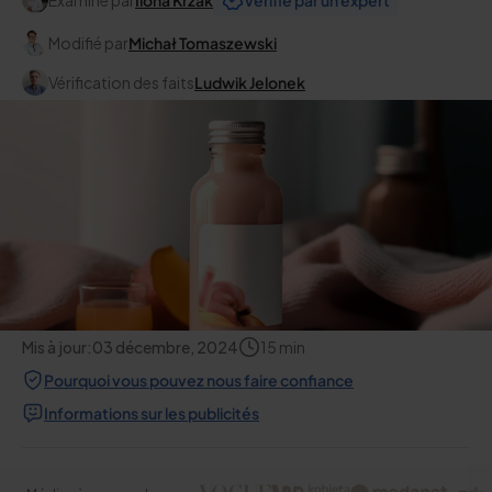
Examiné par
Ilona Krzak
Vérifié par un expert
Modifié par
Michał Tomaszewski
Vérification des faits
Ludwik Jelonek
Mis à jour:
03 décembre, 2024
15
min
Pourquoi vous pouvez nous faire confiance
Informations sur les publicités