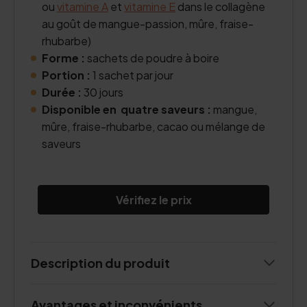
ou
vitamine A
et
vitamine E
dans le collagène
au goût de mangue-passion, mûre, fraise-
rhubarbe)
Forme :
sachets de poudre à boire
Portion :
1 sachet par jour
Durée :
30 jours
Disponible en quatre saveurs :
mangue,
mûre, fraise-rhubarbe, cacao ou mélange de
saveurs
Vérifiez le prix
Description du produit
Avantages et inconvénients