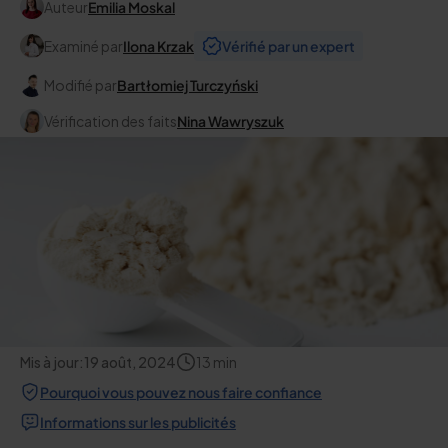
Auteur
Emilia Moskal
Examiné par
Ilona Krzak
Vérifié par un expert
Modifié par
Bartłomiej Turczyński
Vérification des faits
Nina Wawryszuk
Mis à jour:
19 août, 2024
13
min
Pourquoi vous pouvez nous faire confiance
Informations sur les publicités