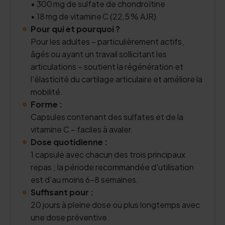
• 300 mg de sulfate de chondroïtine
• 18 mg de vitamine C (22,5 % AJR)
Pour qui et pourquoi ?
Pour les adultes – particulièrement actifs,
âgés ou ayant un travail sollicitant les
articulations – soutient la régénération et
l'élasticité du cartilage articulaire et améliore la
mobilité.
Forme :
Capsules contenant des sulfates et de la
vitamine C – faciles à avaler.
Dose quotidienne :
1 capsule avec chacun des trois principaux
repas ; la période recommandée d'utilisation
est d'au moins 6–8 semaines.
Suffisant pour :
20 jours à pleine dose ou plus longtemps avec
une dose préventive.