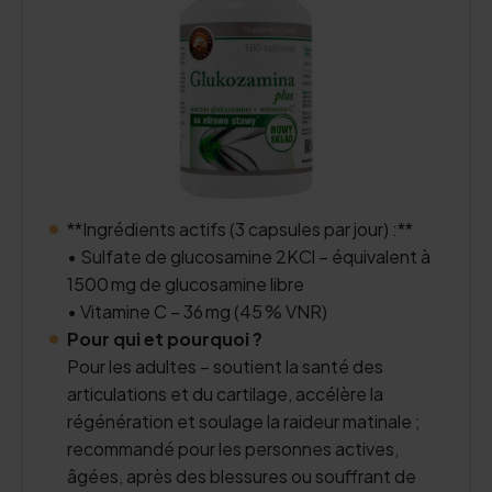
**
Ingrédients actifs (3 capsules par jour) :**
• Sulfate de glucosamine 2KCl – équivalent à
1500 mg de glucosamine libre
• Vitamine C – 36 mg (45 % VNR)
Pour qui et pourquoi ?
Pour les adultes – soutient la santé des
articulations et du cartilage, accélère la
régénération et soulage la raideur matinale ;
recommandé pour les personnes actives,
âgées, après des blessures ou souffrant de