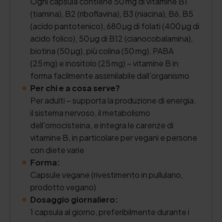
Ogni capsula contiene 50 mg di vitamine B1
(tiamina), B2 (riboflavina), B3 (niacina), B6, B5
(acido pantotenico), 680 µg di folati (400 µg di
acido folico), 50 µg di B12 (cianocobalamina),
biotina (50 µg), più colina (50 mg), PABA
(25 mg) e inositolo (25 mg) – vitamine B in
forma facilmente assimilabile dall'organismo
Per chi e a cosa serve?
Per adulti – supporta la produzione di energia,
il sistema nervoso, il metabolismo
dell'omocisteina, e integra le carenze di
vitamine B, in particolare per vegani e persone
con diete varie
Forma:
Capsule vegane (rivestimento in pullulano,
prodotto vegano)
Dosaggio giornaliero:
1 capsula al giorno, preferibilmente durante i