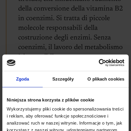
della conversione della vitamina B2
in coenzimi. Si tratta di piccole
molecole responsabili della
costruzione degli enzimi. Senza
coenzimi, il lavoro del metabolismo
è impossibile.
Julia SkrajdaDietista
Zgoda
Szczegóły
O plikach cookies
DA SUCCHIARE
Niniejsza strona korzysta z plików cookie
Wykorzystujemy pliki cookie do spersonalizowania treści
Dr Jacob’s Melatonina + B12
i reklam, aby oferować funkcje społecznościowe i
analizować ruch w naszej witrynie. Informacje o tym, jak
4.8
korzystasz z naszej witryny, udostępniamy partnerom