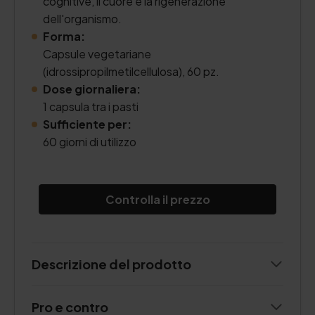
cognitive, il cuore e la rigenerazione
dell'organismo.
Forma:
Capsule vegetariane
(idrossipropilmetilcellulosa), 60 pz.
Dose giornaliera:
1 capsula tra i pasti
Sufficiente per:
60 giorni di utilizzo
Controlla il prezzo
Descrizione del prodotto
Pro e contro