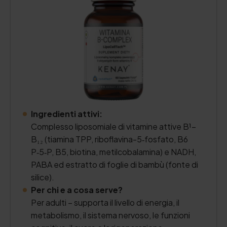
Ingredienti attivi:
Complesso liposomiale di vitamine attive B¹–
B₁₂ (tiamina TPP, riboflavina-5‑fosfato, B6
P‑5‑P, B5, biotina, metilcobalamina) e NADH,
PABA ed estratto di foglie di bambù (fonte di
silice).
Per chi e a cosa serve?
Per adulti – supporta il livello di energia, il
metabolismo, il sistema nervoso, le funzioni