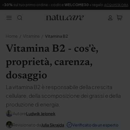
-30%
sul tuo primo ordine - codice
WELCOME30
+ regalo
ACQUISTA ORA
Home
Vitamine
Vitamina B2
Vitamina B2 - cos'è,
proprietà, carenza,
dosaggio
La vitamina B2 è responsabile della crescita
cellulare, della scomposizione dei grassi e della
produzione di energia.
Autore
Ludwik Jelonek
Revisionato da
Julia Skrajda
Verificato da un esperto