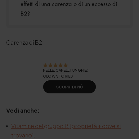
effetti di una carenza o di un eccesso di
B2?
Carenza di B2
PELLE, CAPELLI, UNGHIE:
GLOW STORIES
SCOPRI DI PIÙ
Vedi anche:
Vitamine del gruppo B [proprietà + dove si
trovano].