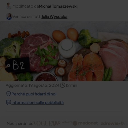
Modificato da
Michał Tomaszewski
Verifica dei fatti
Julia Wysocka
Aggiornato:
19 agosto, 2024
12
min
Perché puoi fidarti di noi
Informazioni sulle pubblicità
Media su di noi: