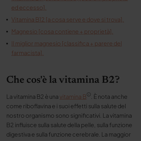
ed eccesso].
Vitamina B12 [a cosa serve e dove si trova].
Magnesio [cosa contiene + proprietà].
Il miglior magnesio [classifica + parere del
farmacista].
Che cos'è la vitamina B2?
La vitamina B2 è una
vitamina B
. È nota anche
come riboflavina e i suoi effetti sulla salute del
nostro organismo sono significativi. La vitamina
B2 influisce sulla salute della pelle, sulla funzione
digestiva e sulla funzione cerebrale. La maggior