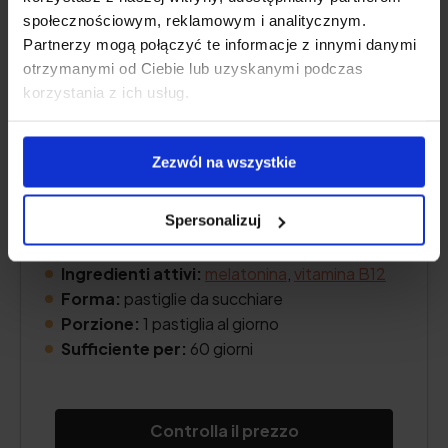
społecznościowym, reklamowym i analitycznym.
Partnerzy mogą połączyć te informacje z innymi danymi
otrzymanymi od Ciebie lub uzyskanymi podczas
korzystania z ich usług.
Zezwól na wszystkie
Spersonalizuj
Ingredienti attivi:
melatonina
,
vitamina B12
Forma:
pastiglie da succhiare
Porzione:
1 pastiglia al giorno
Sufficiente per:
60 giorni
Controlla il prezzo