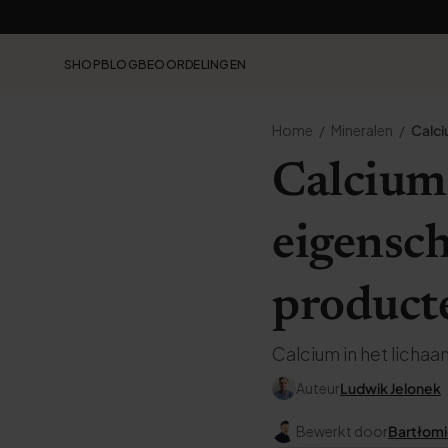
SHOP
BLOG
BEOORDELINGEN
Home
Mineralen
Calc
Calcium 
eigensch
product
Calcium in het licha
Auteur
Ludwik Jelonek
Bewerkt door
Bartłomi