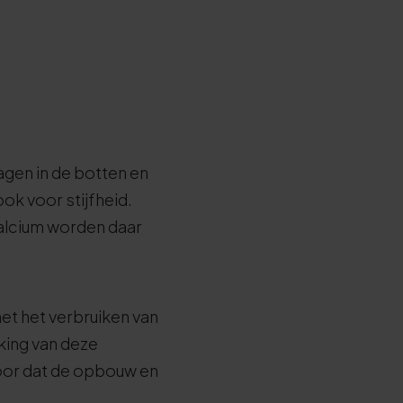
agen in de botten en
ook voor stijfheid.
alcium worden daar
et het verbruiken van
kking van deze
oor dat de opbouw en