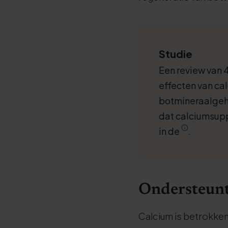
Studie
Een review van 
effecten van ca
botmineraalgeha
dat calciumsupp
in de
.
Ondersteunt
Calcium is betrokken