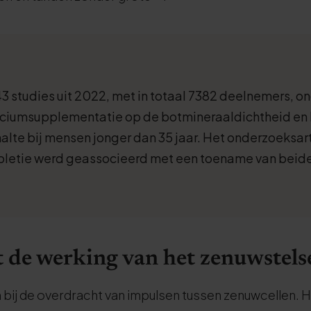
43 studies uit 2022, met in totaal 7382 deelnemers, o
lciumsupplementatie op de botmineraaldichtheid en 
lte bij mensen jonger dan 35 jaar. Het onderzoeksar
letie werd geassocieerd met een toename van beide 
 de werking van het zenuwstels
 bij de overdracht van impulsen tussen zenuwcellen. H