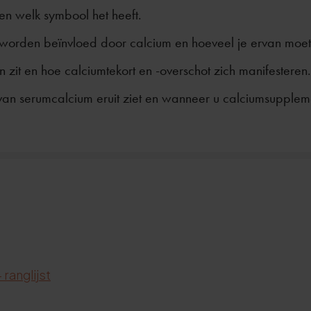
en welk symbool het heeft.
 worden beïnvloed door calcium en hoeveel je ervan moe
 zit en hoe calciumtekort en -overschot zich manifesteren.
 van serumcalcium eruit ziet en wanneer u calciumsupple
ranglijst