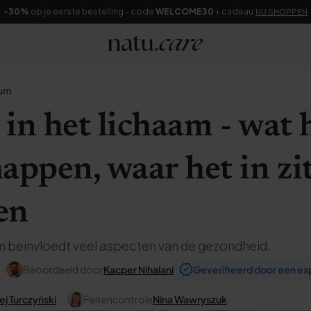
-30%
op je eerste bestelling - code
WELCOME30
+ cadeau
NU SHOPPEN
ium
in het lichaam - wat h
appen, waar het in zit
en
am beïnvloedt veel aspecten van de gezondheid.
Beoordeeld door
Kacper Nihalani
Geverifieerd door een ex
ej Turczyński
Feitencontrole
Nina Wawryszuk