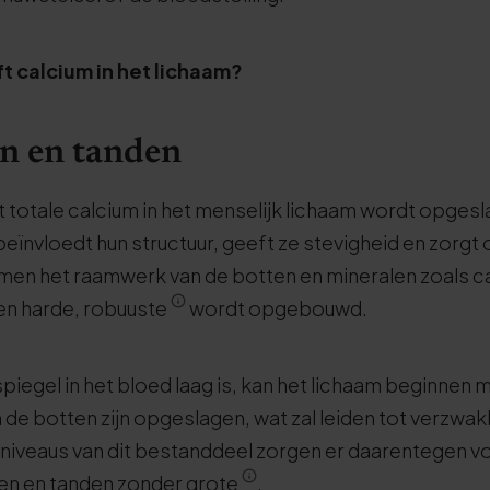
t calcium in het lichaam?
n en tanden
 totale calcium in het menselijk lichaam wordt opgesl
beïnvloedt hun structuur, geeft ze stevigheid en zorgt 
men het raamwerk van de botten en mineralen zoals c
en harde, robuuste
wordt opgebouwd.
iegel in het bloed laag is, kan het lichaam beginnen m
 de botten zijn opgeslagen, wat zal leiden tot verzwa
niveaus van dit bestanddeel zorgen er daarentegen v
ten en tanden zonder grote
.