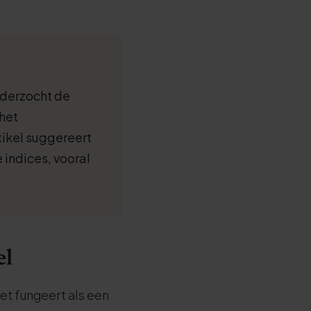
nderzocht de
het
tikel suggereert
indices, vooral
el
et fungeert als een