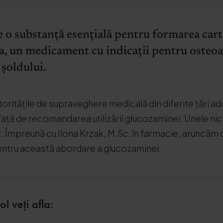
o substanță esențială pentru formarea cartil
, un medicament cu indicații pentru osteoart
 șoldului.
oritățile de supraveghere medicală din diferite țări a
 față de recomandarea utilizării glucozaminei. Unele nic
 Împreună cu Ilona Krzak, M.Sc. în farmacie, aruncăm o
entru această abordare a glucozaminei.
ol veți afla: