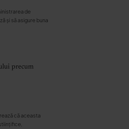
ministrarea de
eză și să asigure buna
jului precum
gerează că aceasta
tiințifice,