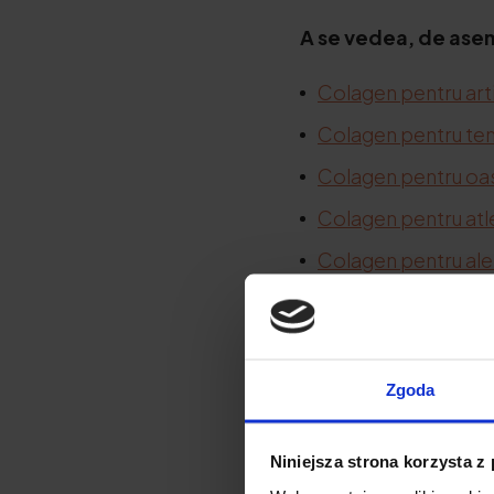
A se vedea, de as
Colagen pentru arti
Colagen pentru te
Colagen pentru oa
Colagen pentru atl
Colagen pentru ale
Colagen pentru cot
Condroitină
Lizină
Zgoda
Glicină
Niniejsza strona korzysta z
Prolina