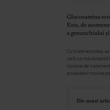
Glucozamina este 
Este, de asemenea
a genunchiului și
Cu toate acestea, aut
ce în ce mai distantă
opțiune de tratament.
posibilelor motive p
Din acest artic