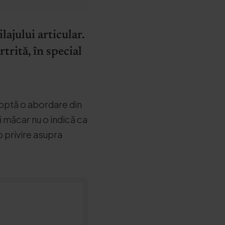
ajului articular.
rită, în special
doptă o abordare din
i măcar nu o indică ca
 privire asupra