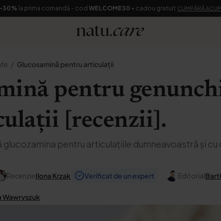
-30%
la prima comandă - cod
WELCOME30
+ cadou gratuit
CUMPĂRĂ ACU
ate
Glucosamină pentru articulații
ină pentru genunchi,
culații [recenzii].
 glucozamina pentru articulațiile dumneavoastră și cu 
Recenzie
Ilona Krzak
Verificat de un expert
Editorial
Bart
a Wawryszuk