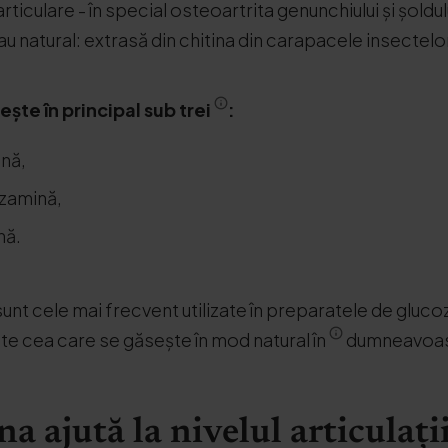
articulare - în special osteoartrita genunchiului și șoldu
 sau natural: extrasă din chitina din carapacele insectelo
ște în principal sub trei
:
ină,
ozamină,
nă.
nt cele mai frecvent utilizate în preparatele de gluco
te cea care se găsește în mod natural în
dumneavoas
 ajută la nivelul articulați