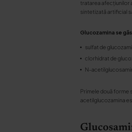
tratarea afecțiunilor 
sintetizată artificial
Glucozamina se găse
sulfat de glucozam
clorhidrat de gluc
N-acetilglucosami
Primele două forme su
acetilglucozamina es
Glucosamina