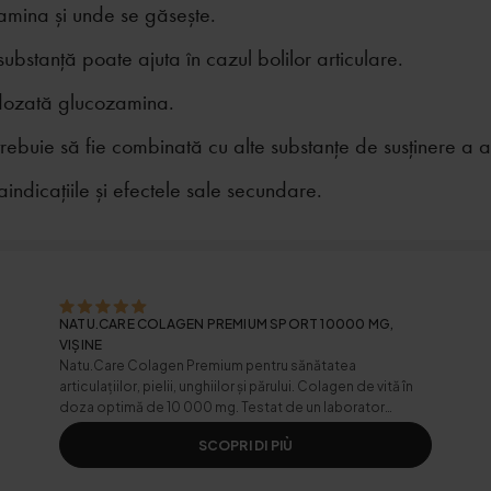
amina și unde se găsește.
bstanță poate ajuta în cazul bolilor articulare.
dozată glucozamina.
ebuie să fie combinată cu alte substanțe de susținere a art
aindicațiile și efectele sale secundare.
NATU.CARE COLAGEN PREMIUM SPORT 10000 MG,
VIȘINE
Natu.Care Colagen Premium pentru sănătatea
articulațiilor, pielii, unghiilor și părului. Colagen de vită în
doza optimă de 10 000 mg. Testat de un laborator
independent.
SCOPRI DI PIÙ