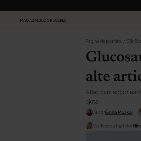
MAGAZIN
BLOG
RECENZII
Pagina de pornire
Sănăt
Glucosam
alte arti
Aflați cum acționează
ajuta.
Autor
Emilia Moskal
Verificarea faptelor
Nin