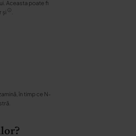
lui. Aceasta poate fi
r și
.
zamină, în timp ce N-
tră.
ilor?