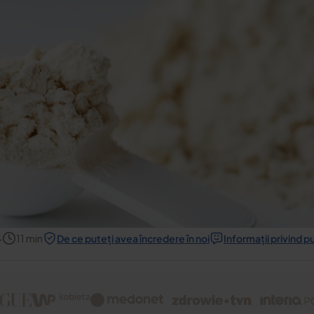
4
11
min
De ce puteți avea încredere în noi
Informații privind p