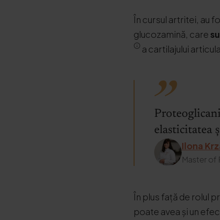
În cursul artritei, au
glucozamină, care
su
a cartilajului articula
Proteoglicani
elasticitatea ș
Ilona Kr
Master of
În plus față de rolul
poate avea și un efe