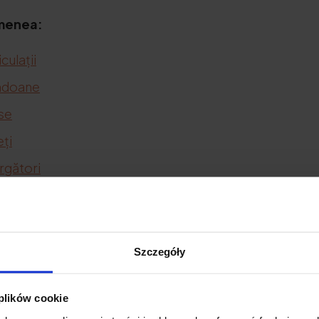
emenea:
culații
ndoane
se
eți
rgători
ul de tenis
Szczegóły
 plików cookie