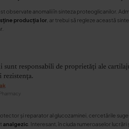
 fost observate anomalii în sinteza proteoglicanilor. Ad
sține producția lor
, ar trebui să regleze această sint
r.
i sunt responsabili de proprietăți ale cartila
i rezistența.
zak
 Pharmacy
 protector și reparator al glucozaminei, cercetările su
ct
analgezic
. Interesant, în ciuda numeroaselor lucrări ș