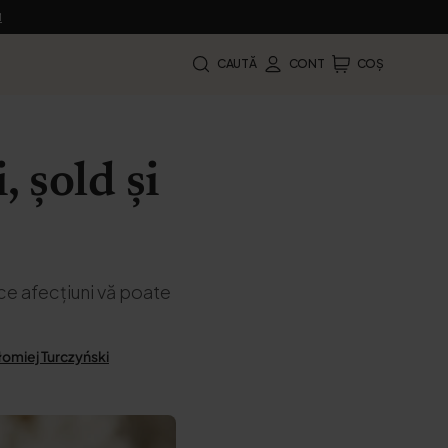
M
CAUTĂ
CONT
COȘ
 șold și
ce afecțiuni vă poate
łomiej Turczyński