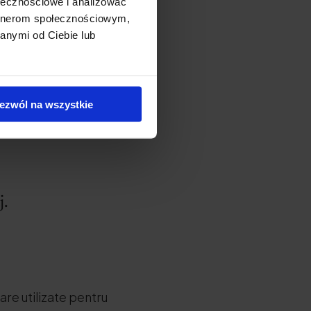
ołecznościowe i analizować
artnerom społecznościowym,
anymi od Ciebie lub
mod natural în
ezwól na wszystkie
 din cartilajul
.
j.
re utilizate pentru