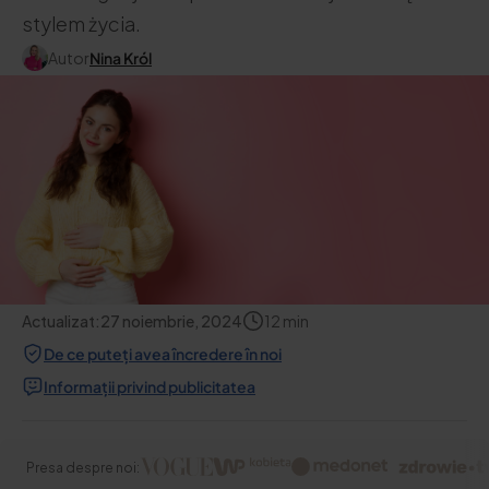
stylem życia.
Autor
Nina Król
Actualizat:
27 noiembrie, 2024
12
min
De ce puteți avea încredere în noi
Informații privind publicitatea
Presa despre noi: