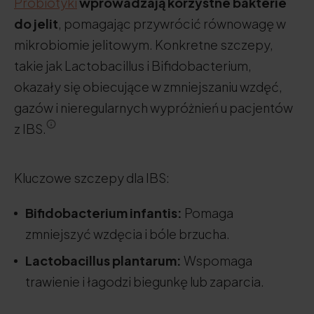
Probiotyki
wprowadzają
korzystne bakterie
do jelit
, pomagając przywrócić równowagę w
mikrobiomie jelitowym. Konkretne szczepy,
takie jak Lactobacillus i Bifidobacterium,
okazały się obiecujące w zmniejszaniu wzdęć,
gazów i nieregularnych wypróżnień u pacjentów
z IBS.
Kluczowe szczepy dla IBS:
Bifidobacterium infantis:
Pomaga
zmniejszyć wzdęcia i bóle brzucha.
Lactobacillus plantarum:
Wspomaga
trawienie i łagodzi biegunkę lub zaparcia.