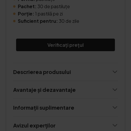
Pachet:
30 de pastiluțe
Porție:
1 pastilă pe zi
Suficient pentru:
30 de zile
Verificați prețul
Descrierea produsului
Avantaje și dezavantaje
Informații suplimentare
Avizul experților