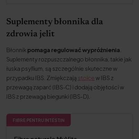
Suplementy błonnika dla
zdrowia jelit
Błonnik
pomaga regulować wypróżnienia
.
Suplementy rozpuszczalnego błonnika, takie jak
łuska psyllium, są szczególnie skuteczne w
przypadku IBS. Zmiękczają
stolce
w IBS z
przewagą zaparć (IBS-C) i dodają objętości w
IBS z przewagą biegunki (IBS-D).
FIBRE PENTRU INTESTIN
Fibre naturale MyVita