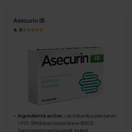
Asecurin IB
4.9
Ingrediente active:
Lactobacillus plantarum
LP01, Bifidobacterium breve BR03,
Saccharomyces boulardii, inulină