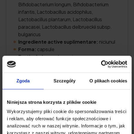
Bifidobacterium longum, Bifidobacterium
infantis, Lactobacillus acidophilus,
Lactobacillus plantarum, Lactobacillus
paracasei, Lactobacillus delbrueckii subsp.
bulgaricus
Ingrediente active suplimentare:
niciunul
Forma:
capsule
Porție:
1-4 capsule pe zi
Suficient pentru:
7-30 de zile
Zgoda
Szczegóły
O plikach cookies
Verificați prețul
Niniejsza strona korzysta z plików cookie
Wykorzystujemy pliki cookie do spersonalizowania treści
Descrierea produsului
i reklam, aby oferować funkcje społecznościowe i
analizować ruch w naszej witrynie. Informacje o tym, jak
korzystasz z naszej witryny, udostępniamy partnerom