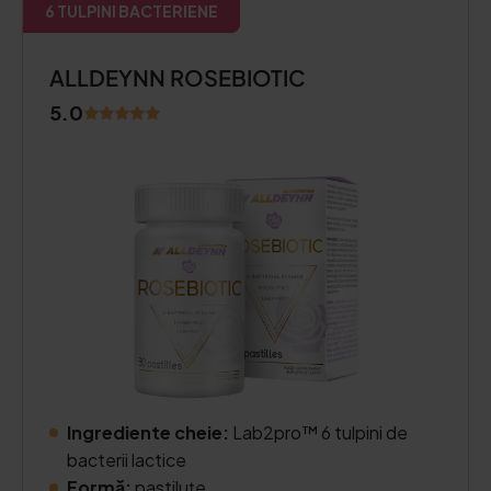
6 TULPINI BACTERIENE
ALLDEYNN ROSEBIOTIC
5.0
Ingrediente cheie:
Lab2pro™ 6 tulpini de
bacterii lactice
Formă:
pastiluțe