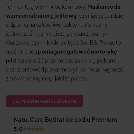
fermentują błonnik pokarmowy.
Maślan sodu
wzmacnia barierę jelitową
, czyniąc ją bardziej
odporną na szkodliwe bakterie i toksyny,
jednocześnie zmniejszając stan zapalny –
kluczowy czynnik wielu objawów IBS. Ponadto
maślan sodu
pomaga regulować motorykę
jelit
(szybkość przemieszczania się pokarmu
przez przewód pokarmowy), co może łagodzić
zarówno biegunkę, jak i zaparcia.
CEL MAI BUN PENTRU DIGESTIE
Natu.Care Butirat de sodiu Premium
5.0