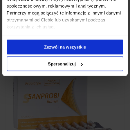
Avantaje și dezavantaje
społecznościowym, reklamowym i analitycznym.
Partnerzy mogą połączyć te informacje z innymi danymi
Informații suplimentare
otrzymanymi od Ciebie lub uzyskanymi podczas
korzystania z ich usług.
Zezwól na wszystkie
SANPROBI Bariere Probiotice
4.9
Spersonalizuj