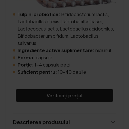
Tulpini probiotice:
Bifidobacterium Iactis,
Lactobacillus brevis, Lactobacillus casei,
Lactococcus lactis, Lactobacillus acidophilus,
Bifidobacterium bifidum, Lactobacillus
salivarius
Ingrediente active suplimentare:
niciunul
Forma:
capsule
Porție:
1-4 capsule pe zi
Suficient pentru:
10-40 de zile
Verificați prețul
Descrierea produsului