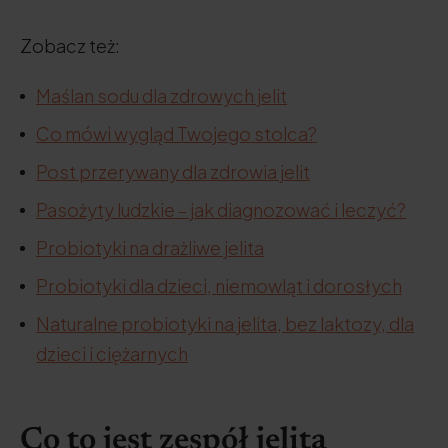
Zobacz też:
Maślan sodu dla zdrowych jelit
Co mówi wygląd Twojego stolca?
Post przerywany dla zdrowia jelit
Pasożyty ludzkie – jak diagnozować i leczyć?
Probiotyki na drażliwe jelita
Probiotyki dla dzieci, niemowląt i dorosłych
Naturalne probiotyki na jelita, bez laktozy, dla
dzieci i ciężarnych
Co to jest zespół jelita