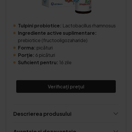
Tulpini probiotice:
Lactobacillus rhamnosus
Ingrediente active suplimentare:
prebiotice (fructooligozaharide)
Forma:
picături
Porție:
6 picături
Suficient pentru:
16 zile
Verificați prețul
Descrierea produsului
Avantaje și dezavantaje