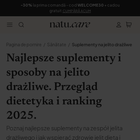
-30%
la prima comandă - cod
WELCOME30
+ cadou
gratuit
CUMPĂRĂ ACUM
Pagina de pornire
Sănătate
Suplementy na jelito drażliwe
Najlepsze suplementy i
sposoby na jelito
drażliwe. Przegląd
dietetyka i ranking
2025.
Poznaj najlepsze suplementy na zespół jelita
drażliwego i jak wspierać zdrowie jelit dietą i