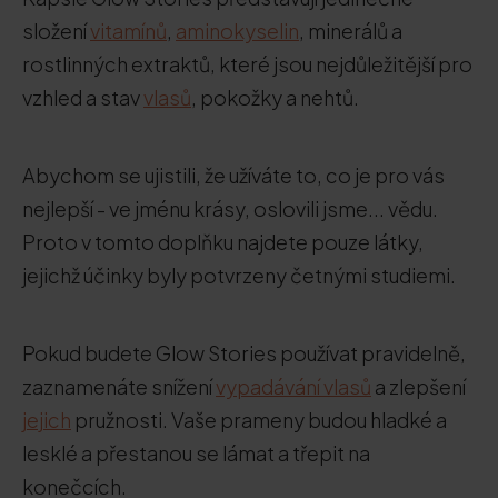
složení
vitamínů
,
aminokyselin
, minerálů a
rostlinných extraktů, které jsou nejdůležitější pro
vzhled a stav
vlasů
, pokožky a nehtů.
Abychom se ujistili, že užíváte to, co je pro vás
nejlepší - ve jménu krásy, oslovili jsme... vědu.
Proto v tomto doplňku najdete pouze látky,
jejichž účinky byly potvrzeny četnými studiemi.
Pokud budete Glow Stories používat pravidelně,
zaznamenáte snížení
vypadávání vlasů
a zlepšení
jejich
pružnosti. Vaše prameny budou hladké a
lesklé a přestanou se lámat a třepit na
konečcích.