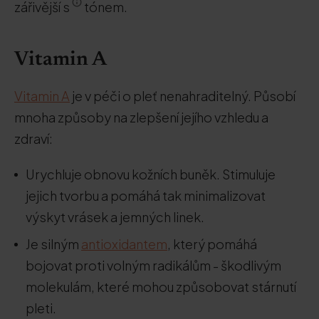
zářivější s
tónem.
Vitamin A
Vitamin A
je v péči o pleť nenahraditelný. Působí
mnoha způsoby na zlepšení jejího vzhledu a
zdraví:
Urychluje obnovu kožních buněk. Stimuluje
jejich tvorbu a pomáhá tak minimalizovat
výskyt vrásek a jemných linek.
Je silným
antioxidantem
, který pomáhá
bojovat proti volným radikálům - škodlivým
molekulám, které mohou způsobovat stárnutí
pleti.