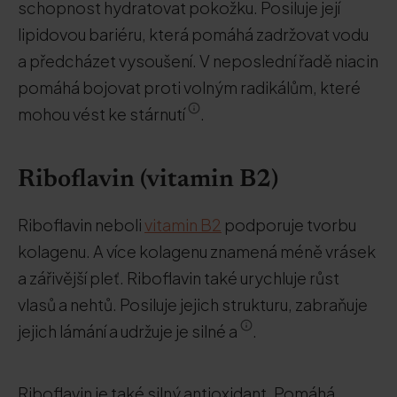
schopnost hydratovat pokožku. Posiluje její
lipidovou bariéru, která pomáhá zadržovat vodu
a předcházet vysoušení. V neposlední řadě niacin
pomáhá bojovat proti volným radikálům, které
mohou vést ke stárnutí
.
Riboflavin (vitamin B2)
Riboflavin neboli
vitamin B2
podporuje tvorbu
kolagenu. A více kolagenu znamená méně vrásek
a zářivější pleť. Riboflavin také urychluje růst
vlasů a nehtů. Posiluje jejich strukturu, zabraňuje
jejich lámání a udržuje je silné a
.
Riboflavin je také silný antioxidant. Pomáhá