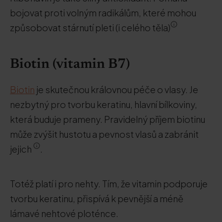
bojovat proti volným radikálům, které mohou
způsobovat stárnutí pleti (i celého těla)
Biotin (vitamin B7)
Biotin
je skutečnou královnou péče o vlasy. Je
nezbytný pro tvorbu keratinu, hlavní bílkoviny,
která buduje prameny. Pravidelný příjem biotinu
může zvýšit hustotu a pevnost vlasů a zabránit
jejich
.
Totéž platí i pro nehty. Tím, že vitamin podporuje
tvorbu keratinu, přispívá k pevnější a méně
lámavé nehtové ploténce.