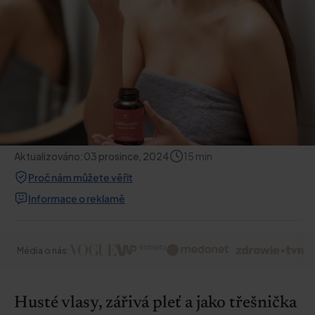
Aktualizováno:
03 prosince, 2024
15
min
Proč nám můžete věřit
Informace o reklamě
Média o nás:
Husté vlasy, zářivá pleť a jako třešnička