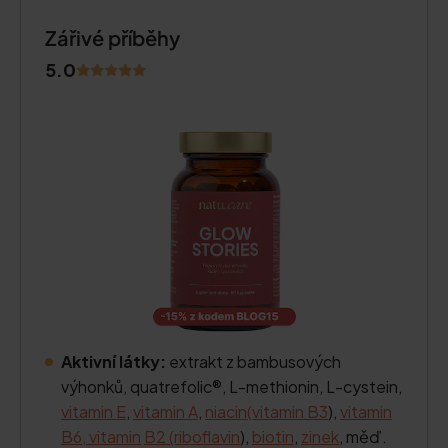
Zářivé příběhy
5.0
Aktivní látky:
extrakt z bambusových
výhonků, quatrefolic®, L-methionin, L-cystein,
vitamin E
,
vitamin A
,
niacin
(vitamin B3
),
vitamin
B6, vitamin
B2 (riboflavin
),
biotin
,
zinek
, měď.