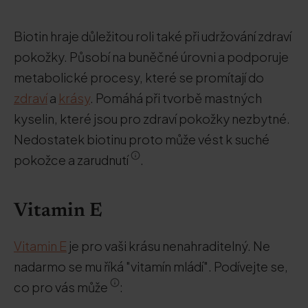
Biotin hraje důležitou roli také při udržování zdraví
pokožky. Působí na buněčné úrovni a podporuje
metabolické procesy, které se promítají do
zdraví
a
krásy
. Pomáhá při tvorbě mastných
kyselin, které jsou pro zdraví pokožky nezbytné.
Nedostatek biotinu proto může vést k suché
pokožce a zarudnutí
.
Vitamin E
Vitamin E
je pro vaši krásu nenahraditelný. Ne
nadarmo se mu říká "vitamín mládí". Podívejte se,
co pro vás může
: