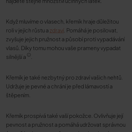
najdete stejné množství účinných látek.
Když mluvíme o vlasech, křemík hraje důležitou
roli v jejich růstu a
zdraví
. Pomáhá je posilovat,
zvyšuje jejich pružnost a působí proti vypadávání
vlasů. Díky tomu mohou vaše prameny vypadat
silnější a
.
Křemík je také nezbytný pro zdraví vašich nehtů.
Udržuje je pevné a chrání je před lámavostí a
štěpením.
Křemík prospívá také vaší pokožce. Ovlivňuje její
pevnost a pružnost a pomáhá udržovat správnou