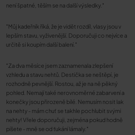
není špatné, těším se na další výsledky."
"Můj kadeřník říká, že je vidět rozdíl, vlasy jsou v
lepším stavu, vyživenější. Doporučuji co nejvíce a
určitě si koupím další balení."
"Za dva měsíce jsem zaznamenala zlepšení
vzhledu a stavu nehtů. Destička se neštěpí, je
rozhodně pevnější. Rostou, až je na ně pěkný
pohled. Nemají také nerovnoměrné zabarvení a
konečky jsou přirozeně bílé. Nemusím nosit lak
na nehty - mám chuť se takhle pochlubit svými
nehty! Vřele doporučuji, zejména pokud hodně
píšete - mně se od ťukání lámaly."