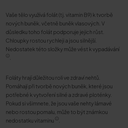
Vaše tělo využívá folát (tj. vitamin B9) k tvorbě
nových buněk, včetně buněk vlasových. V
důsledku toho folát podporuje jejich růst.
Chloupky rostou rychleji a jsou silnější.
Nedostatek této složky může vést k vypadávání
.
Foláty hrají důležitou roli ve zdraví nehtů.
Pomáhají při tvorbě nových buněk, které jsou
potřebné k vytvoření silné a zdravé ploténky.
Pokud si všimnete, že jsou vaše nehty lámavé
nebo rostou pomalu, může to být známkou
nedostatku vitaminu
.