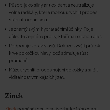
Působí jako silný antioxidant a neutralizuje
volné radikály, které mohou urychlit proces
stárnutí organismu.
Je známý svými hydratačními účinky. To je
důležité zejména pro ty, kteří mají suchou pleť.
Podporuje zdraví vlasů. Dokáže zvýšit průtok
krve pokožkou hlavy, což stimuluje růst
pramenů.
Může urychlit proces hojení pokožky a snížit
viditelnost vznikajících jizev.
Zinek
Zinek
pomáhá regulovat tvorbu kožního mazu,