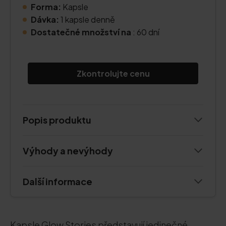
Forma:
Kapsle
Dávka:
1 kapsle denně
Dostatečné množství na
: 60 dní
Zkontrolujte cenu
Popis produktu
Výhody a nevýhody
Další informace
Kapsle Glow Stories představují jedinečné