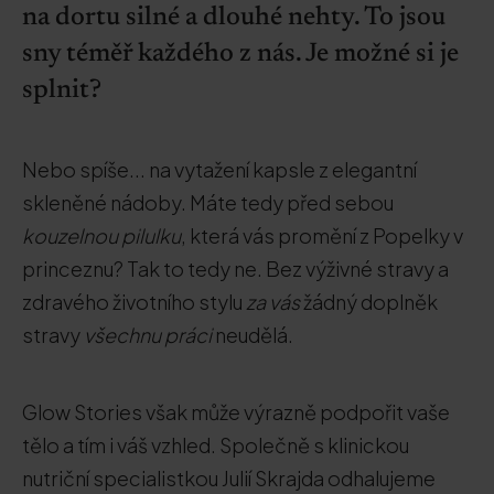
na dortu silné a dlouhé nehty. To jsou
sny téměř každého z nás. Je možné si je
splnit?
Nebo spíše... na vytažení kapsle z elegantní
skleněné nádoby. Máte tedy před sebou
kouzelnou pilulku
, která vás promění z Popelky v
princeznu? Tak to tedy ne. Bez výživné stravy a
zdravého životního stylu
za vás
žádný doplněk
stravy
všechnu práci
neudělá.
Glow Stories však může výrazně podpořit vaše
tělo a tím i váš vzhled. Společně s klinickou
nutriční specialistkou Julií Skrajda odhalujeme