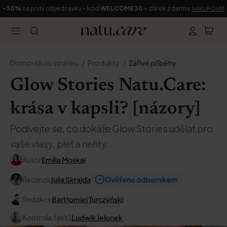
-30%
na první objednávku - kód
WELCOME30
+ dárek zdarma
NAKUPOVAT
Domovskou stránku
Produkty
Zářivé příběhy
Glow Stories Natu.Care:
krása v kapsli? [názory]
Podívejte se, co dokáže Glow Stories udělat pro
vaše vlasy, pleť a nehty.
Autor
Emilia Moskal
Recenze
Julia Skrajda
Ověřeno odborníkem
Redakce
Bartłomiej Turczyński
Kontrola faktů
Ludwik Jelonek