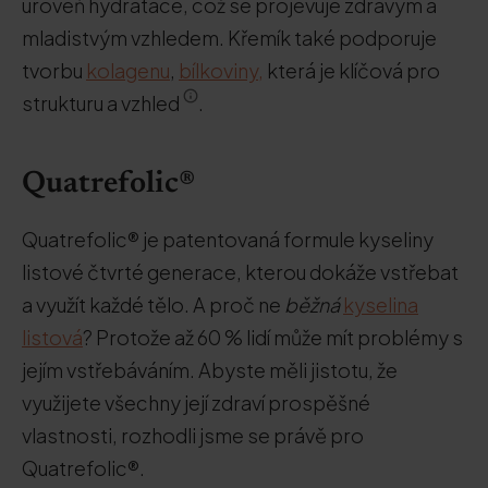
úroveň hydratace, což se projevuje zdravým a
mladistvým vzhledem. Křemík také podporuje
tvorbu
kolagenu
,
bílkoviny,
která je klíčová pro
strukturu a vzhled
.
Quatrefolic®
Quatrefolic® je patentovaná formule kyseliny
listové čtvrté generace, kterou dokáže vstřebat
a využít každé tělo. A proč ne
běžná
kyselina
listová
? Protože až 60 % lidí může mít problémy s
jejím vstřebáváním. Abyste měli jistotu, že
využijete všechny její zdraví prospěšné
vlastnosti, rozhodli jsme se právě pro
Quatrefolic®.