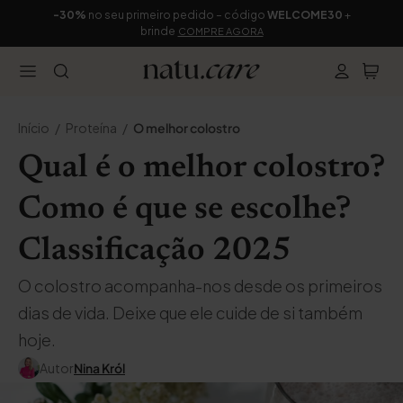
-30%
no seu primeiro pedido – código
WELCOME30
+
brinde
COMPRE AGORA
Início
Proteína
O melhor colostro
Qual é o melhor colostro?
Como é que se escolhe?
Classificação 2025
O colostro acompanha-nos desde os primeiros
dias de vida. Deixe que ele cuide de si também
hoje.
Autor
Nina Król