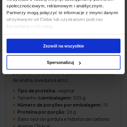
społecznościowym, reklamowym i analitycznym.
Partnerzy mogą połączyć te informacje z innymi danymi
otrzymanymi od Ciebie lub uzyskanymi podczas
korzystania z ich usług.
Zezwól na wszystkie
Spersonalizuj
Proteína vegetal vegana - até 26 g de proteína
por dose. Mistura de alta qualidade de proteínas
de ervilha, levedura e arroz.
Tipo de proteína:
vegetal
Tamanho da
embalagem:
525 g
Número de porções por embalagem:
15
Proteína por porção:
26 g
Baixo teor de gordura e hidratos de carbono
Apenas 136 kcal