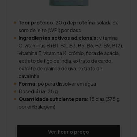
Teor proteico:
20 g de
proteína
isolada de
soro de leite (WPI) por dose
Ingredientes activos adicionais:
vitamina
C, vitaminas B (B1, B2, B3, B5, B6, B7, B9, B12),
vitamina E, vitamina K, crómio, fibra de acácia,
extrato de figo da Índia, extrato de cardo,
extrato de grainha de uva, extrato de
cavalinha
Forma:
pó para dissolver em água
Dose
diária:
25 g
Quantidade suficiente para:
15 dias (375 g
por embalagem)
Verificar o preço