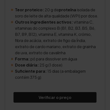
Teor proteico:
20 g de
proteína
isolada de
soro de leite de alta qualidade (WPI) por dose.
Outros ingredientes activos:
vitamina C,
vitaminas do complexo B (B1, B2, B3, B5, B6,
B7, B9, B12), vitamina E, vitamina K, crómio,
fibra de acácia, extrato de figo da Índia,
extrato de cardo mariano, extrato de grainha
de uva, extrato de cavalinha
Forma:
pó para dissolver em água
Dose diária:
25 g (1 dose)
Suficiente para:
15 dias (a embalagem
contém 375 g)
Verificar o preço