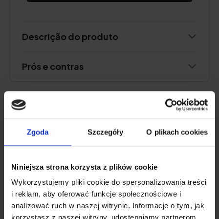
Descrição do produto
Prós e contras
PROTEÍNA VEGETAL
Zgoda
Szczegóły
O plikach cookies
Natu.Care Vegan Protein, proteína
vegetal vegana, chocolate branco e
Niniejsza strona korzysta z plików cookie
framboesa
Wykorzystujemy pliki cookie do spersonalizowania treści
5.0
i reklam, aby oferować funkcje społecznościowe i
analizować ruch w naszej witrynie. Informacje o tym, jak
korzystasz z naszej witryny, udostępniamy partnerom