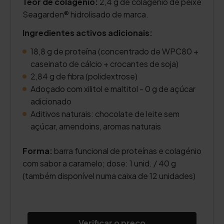
Teor de colagénio:
2,4 g de colagénio de peixe
Seagarden® hidrolisado de marca.
Ingredientes activos adicionais:
18,8 g de proteína (concentrado de WPC80 +
caseinato de cálcio + crocantes de soja)
2,84 g de fibra (polidextrose)
Adoçado com xilitol e maltitol - 0 g de açúcar
adicionado
Aditivos naturais: chocolate de leite sem
açúcar, amendoins, aromas naturais
Forma:
barra funcional de proteínas e colagénio
com sabor a caramelo; dose: 1 unid. / 40 g
(também disponível numa caixa de 12 unidades)
Verificar o preço