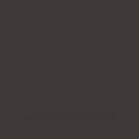
Form:
The dietary supplement is in the form of
softgel capsules intended for swallowing and
taking with water.
Daily portion:
The recommended daily portion is 1 capsule,
taken once daily, preferably during a meal or
immediately after.
Sufficient for:
The package contains 60 servings, which
corresponds to 60 days of supplementation.
Check Price