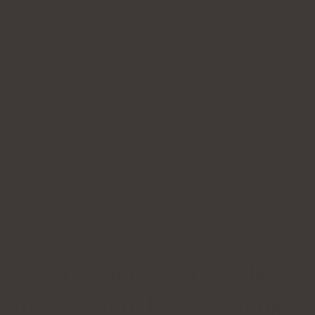
mörka glasflaskor är bäst. Då är de bättre
skyddade mot solljus, som kan påverka
vätskans kvalitet.
Produktstatus:
Det finns ett stort urval av
receptfria läkemedel och kosttillskott i olika
doser. Det är lämpligt att göra ett informerat
val mellan preparaten och komma ihåg att
rådfråga din läkare för tillskott.
Dosering per droppe:
se till att tillskottet är
säkert och tillräckligt för dina dagliga behov.
Bästa droppar och kapslar
med vitamin D3: rankning