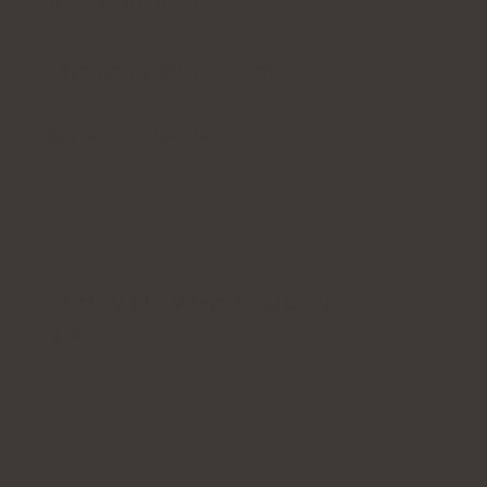
För- och nackdelar
Ytterligare information
Expertutlåtande
MYCKET HÖG DOS
OstroVit D-vitamin 4000 IE
4.8