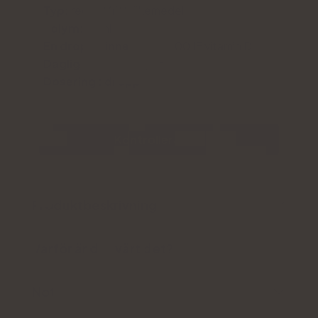
Typ:
receptfritt läkemedel
Volym:
10 ml
En droppe innehåller:
500 IE vitamin D3
Daglig dos:
4 droppar
Dosering
: dropp
Kontrollera pris
Produktbeskrivning
Varför är det värt det?
Notera