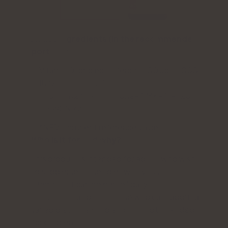
Active ingredients (in the recommended
portion):
Vitamin D (cholecalciferol) – 100 µg / 4000
IU (2000% NRV*)
Vitamin K2 (menaquinone-7, MK-7) – 120 µg
(160% NRV*)
*NRV – nutrient reference value.
Who is it for and why?
This product is intended for adults who wish
to supplement their diet with vitamin D and
vitamin K. It can be part of daily
supplementation for those who care about a
varied diet. The supplement is not intended
for children.