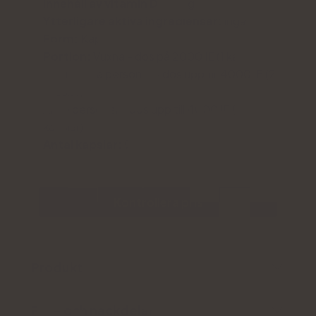
Innehåll av vitamin D:
50 µg
Ytterligare aktiva ingredienser:
inga
Form:
Kapslar
Portion:
Vuxna - dos på 2000 IE (1 kapsel)
Överviktiga personer - dos upp till 4000 IE (2
kapslar)
Äldre personer - dos upp till 4000 IE (2
kapslar)
Antal kapslar:
90
Kontrollera pris
Produktbeskrivning
För- och nackdelar