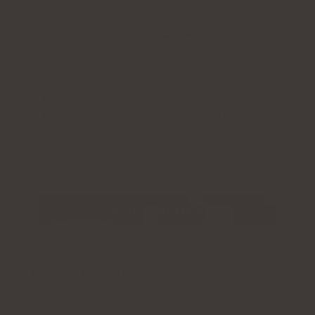
Aktiva ingredienser:
vitamin D
Form:
tabletter
Förpackningsstorlek:
120 tabletter
Portion:
1/2 tablett per dag
Tillräckligt för:
240 dagar
Kontrollera pris
Produktbeskrivning