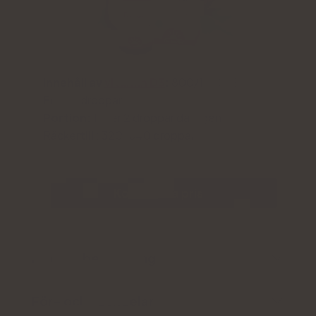
Innehåll av
vitamin D3
:
800/1600 IE
Form:
droppar
Portion:
1 eller 2 droppar dagligen
Räcker
till
: 320-640 droppar
Kontrollera pris
Produktbeskrivning
För- och nackdelar