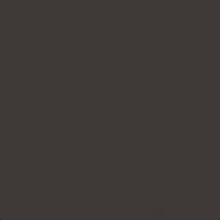
jämfört med konkurrerande tablettprodukter.
Fördelar med vitamin D3 i
droppar:
Bättre biotillgänglighet.
Vitaminer i flytande
form absorberas bättre och snabbare än
kapslar och tabletter. Detta beror på att
kapslar och tabletter har en yttre beläggning.
En sådan beläggning saktar ner absorptionen.
Enkel formulering.
Den flytande formen håller
små tillsatser (t.ex. sötningsmedel,
bindemedel) till ett minimum. I droppar behövs
bara en bärare, t.ex. fett, i vilken vitamin D3