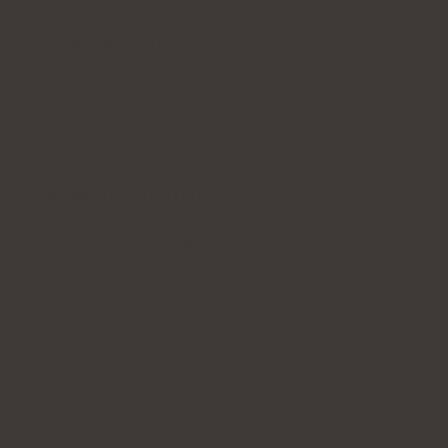
Ytterligare information
RECEPTFRIA LÄKEMEDEL
Vigantol vitamin D3