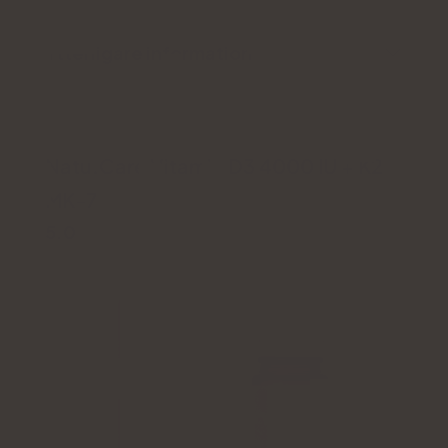
Ytterligare information
Natu.Care Vitamin D3 4000 IU + K2
MK-7
5.0