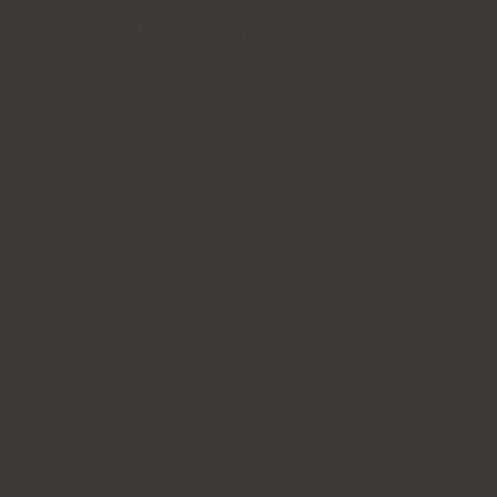
Product Description
Pros and Cons
REDAKTÖRENS VAL
Allnutrition D3 4000
4.8