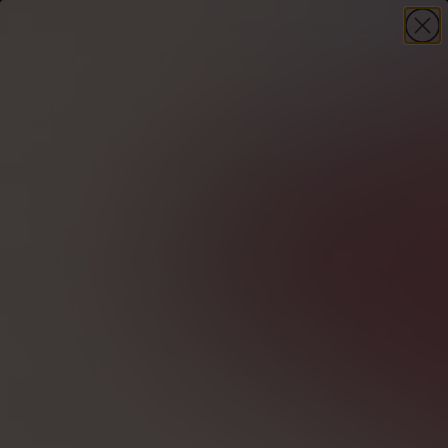
-30%
på din första beställning – kod
WELCOME30
+ present
HANDLA NU
Domov
Vitaminer
Vitamin D3 droppar
Vitamin D3-droppar -
vilket är bäst för vuxna?
Ranking 2024
Vitamin D3-droppar är ett bekvämt sätt att
komplettera det dagliga behovet av
“solskensvitaminet”.
Författare
Nina Wawryszuk
Granskad av
Ilona Krzak
Overené odborníkom