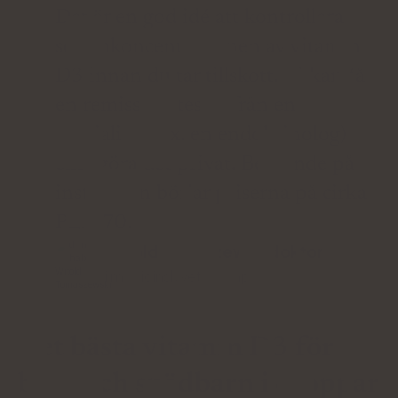
Det är en god idé att kontrollera
serumkoncentrationen av vitamin
D3 innan du tar tillskott. Vi kan få
en remiss för testet från en
specialist (t.ex. en endokrinolog)
eller göra det privat. Beroende på
institution börjar priserna på cirka
PLN 70.
Witold Tomaszewskidoktor
i medicinsk vetenskap
Det bästa vitamin D3 för
barn och spädbarn i droppar