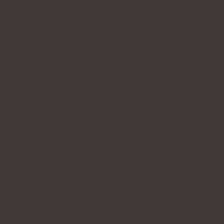
För- och nackdelar
Ytterligare information
Expertutlåtande
Sammanfattning i droppar ...
eller ungefär i ett piller
När du köper ett vitamin D3-preparat till dig
själv eller familjemedlemmar, se till att
innehållet i
en portion
motsvarar dina eller dina
närståendes behov .
Om du är osäker på om du har brist och vilken