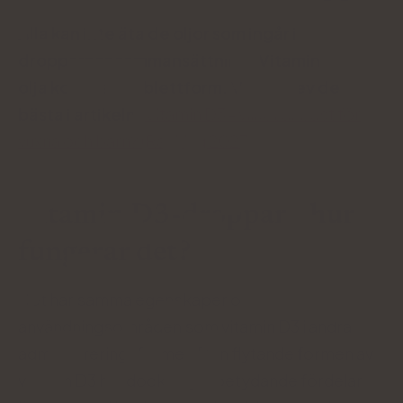
Alla kan inte äta de oljor som ingår i
dropparnas sammansättning. Vitamin D3 utan
olja kommer i tablettform. Vi beskrev de
bästa i artikeln:
Vitamin D3 - vilket är bäst för
vuxna och barn? (Ranking 2023)
Vitamin D3-droppar - hur
fungerar det?
Det har samma egenskaper och
användningsområden som vitamin D3 i andra
administreringsformer. Den flytande formen av
vitamin D3 har dock några betydande fördelar