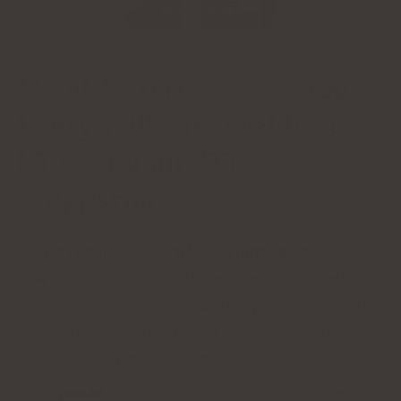
SCOPRI DI PIÙ
Urvalskriterier: vad vi tog
hänsyn till när vi valde de
bästa vitamin D3-
dropparna
Den typ av olja som D3-vitaminet är
suspenderat
i: för att maximera vitaminets
innehåll bör det placeras i högkvalitativa fetter
som främjar absorptionen och förlänger
vätskans hållbarhetstid.
Förpackning:
Droppar som är inkapslade i