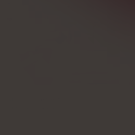
Redigerad av
Michał Tomaszewski
Faktagranskning
Emilia Moskal
Aktualizované:
03 oktober, 2024
9
min
Prečo nám môžete veriť
Informácie o reklamách
Médiá o nás: