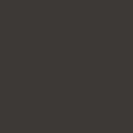
Expertutlåtande
REDAKTÖRENS VAL
D-Vitum Forte Max 4000 IU, 120
kapslar + 30 kapslar kostnadsfritt
4.8