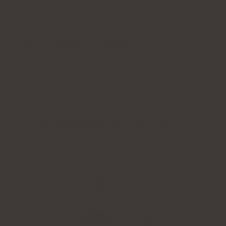
För- och nackdelar
Ytterligare information
SMAKLÖS
Dr. Jacobs vitamin D3-droppar
4.8