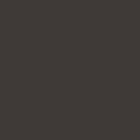
dos du ska ta,
rådgör
med din läkare.
Vitamin D3-droppar ska lösas upp i
mättade
eller
enkelomättade
fettsyror
, t.ex. MCT-olja,
olivolja.
Var uppmärksam på onödiga tillsatser (t.ex.
smakämnen, färgämnen).
Skaka
alltid förpackningen innan du använder
dropparna.
De flesta droppar bör tillsättas i
svala
vätskor
(om inte annat rekommenderas av tillverkaren).