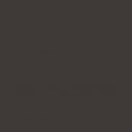
Aktiva ingredienser:
vitamin K, vitamin D
Form:
tabletter
Förpackningsstorlek:
100 tabletter
Portion:
1/2 tablett
Tillräckligt för:
200 dagar
Kontrollera pris
Produktbeskrivning