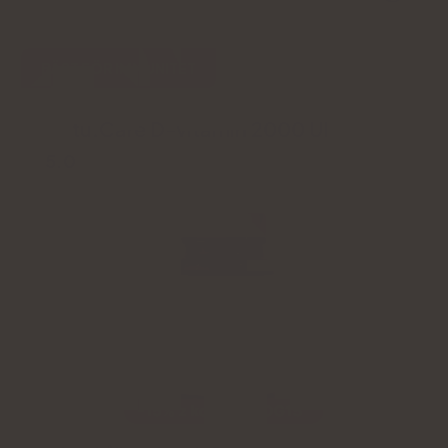
BÄST FÖR IMMUNITET
Natu.Care D-vitamin 2000 UI
5.0