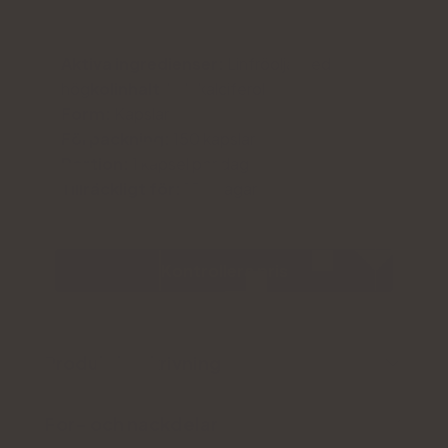
Aktiva ingredienser:
Linfröolja med
hög
kolinhalt
, kolekalciferol
Form:
Kapslar
Förpackning:
150 kapslar
Portion:
1 kapsel per dag
Tillräckligt för:
150 dagar
Kontrollera pris
Produktbeskrivning
För- och nackdelar