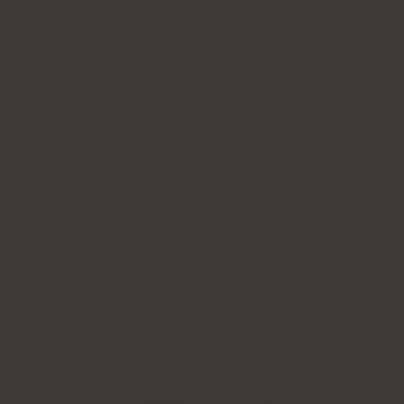
Från den här artikeln kommer du
att lära dig:
Vilka är de bästa vitamin D3-dropparna
Vad du ska leta efter när du väljer vitamin
D3-droppar
Vilka är fördelarna med att använda
vitamin D3-droppar
NATU.CARE VITAMIN D 2000
IE