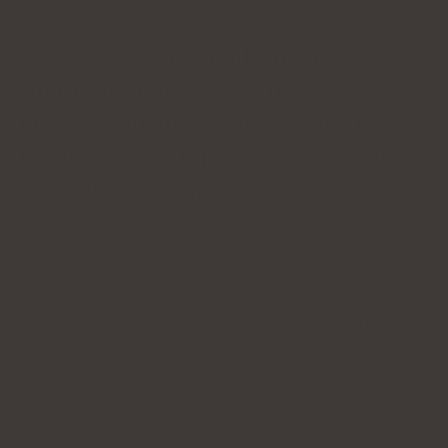
De bästa D3-vitamindropparna är de
som absorberas bäst. Och
biotillgängligheten för vitamin D3
beror nästan helt på vilken typ av olja
som ämnet är suspenderat i.
I den här rankningen tittar vi på de bästa D-
vitaminprodukterna i droppform. Vi
konsulterade en erfaren farmaceut, Ilona Krzak,
M.D., för sammanställningen. Vi kommer också
att berätta varför exakt den flytande formen av
"solskensvitaminet" är bäst.