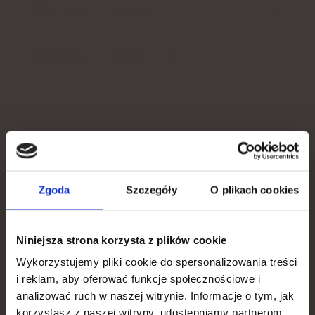
För- och nackdelar
Ytterligare information
LÄCKRA GELÉER
MyVita Vitamin D3, naturliga
You get
gelébönor för barn och vuxna
Zgoda
Szczegóły
O plikach cookies
15% discount
4.8
Niniejsza strona korzysta z plików cookie
To apply for a discount, tell us what is most important
to you.
Wykorzystujemy pliki cookie do spersonalizowania treści
i reklam, aby oferować funkcje społecznościowe i
What is your goal?
analizować ruch w naszej witrynie. Informacje o tym, jak
korzystasz z naszej witryny, udostępniamy partnerom