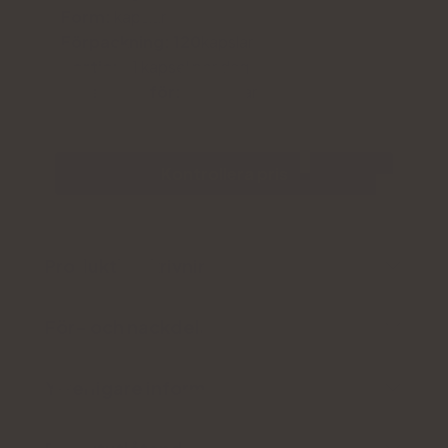
Form:
kapslar
Förpackning: 120
kapslar
Portion:
1 kapsel per dag
Tillräckligt för:
120 dagar
Kontrollera pris
Produktbeskrivning
För- och nackdelar
Ytterligare information