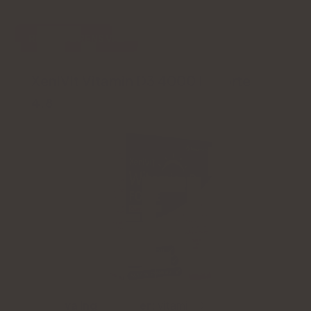
REDAKTÖRENS VAL
XeniVit Vitamin D3 4000 IU Forte
4.8
Aktiva ingredienser:
vitamin D