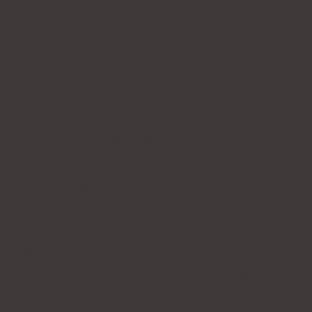
onödiga tillsatser är ett stort minus, är
mineraler
och
vitaminer
(särskilt de som
stöder kollagenabsorption, t.ex.
C-vitamin
) en
fördel.
Testning.
Laboratorietester som utförs av
oberoende institutioner visar om en beredning
har i sin sammansättning vad du läser på
etiketten.
Kollagenets ursprung.
Kollagen som kommer
från fisk som fångats i rena marina vatten är ett
tecken på ett bra tillskott.
Form.
Kollagen applicerat på huden (t.ex. i
form av en kräm) kommer inte att ha önskad
effekt. Det är därför du bara hittar pulver-,