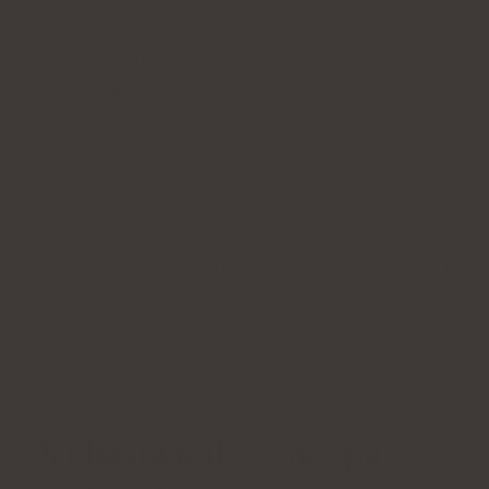
förbättrar absorptionen.
Fiskkollagen
absorberas upp till 50 % bättre än kollagen från
nöt-
eller fläskkött.
Och typ 1-kollagen
är det
bästa kollagenet i kroppen - det utgör cirka 90 %
av allt
kollagen
.
Om du är intresserad av ledhälsa tyder forskning
på att nötkollagen kan vara ett bättre val (och du
kommer att ta itu med frågan om
absorberbarhet genom att välja en produkt med
en högre daglig portion av ungdomsproteinet).
Det bästa kollagenet på