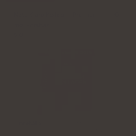
Natu.Care Kollagen Premium 10000
mg, körsbär
5.0
Innehåll av kollagen:
10 000 mg
COLLinstant® kollagenhydrolysat från