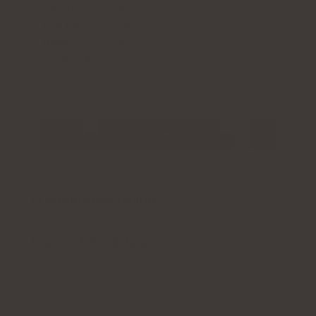
Form:
Dricksflaskor.
Portion:
1 flaska
Räcker i:
15 dagar
Smak
:
härligt syrligt-söta bär, utan fiskig
eftersmak
Kontrollera pris
Produktbeskrivning
För- och nackdelar
BÄST FÖR LEDER