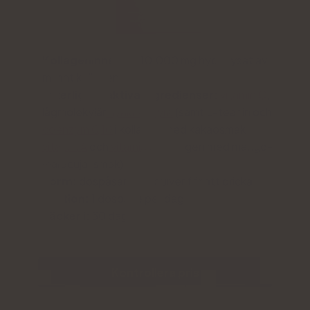
Kollageninnehåll:
10.000 mg hydrolysat av
marint kollagen
Ytterligare aktiva ingredienser:
vitamin C
,
lågmolekylär
hyaluronsyra
(samt L-teanin och
coenzym Q10
i kollagen med kakaosmak eller
vitamin A
och
vitamin E i
kollagen med mango-
maracuja-smak)
Form:
dospåsar med pulver för att dricka
Portion:
1 dospåse per dag
Räcker i:
30 dagar
Kontrollera pris