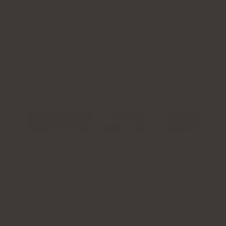
Naturliga tillsatser: sockerfri mjölkchoklad,
jordnötter, naturliga aromer
Form:
funktionell protein- och kollagenbar med
toffee-smak; portion: 1 st. / 40 g (finns även i en
12-delars ask)
Kontrollera pris
Produktbeskrivning
För- och nackdelar