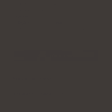
Form:
påsar med pulver för dryck
Portion:
1 påse per dag
Räcker till:
30 dagar
Tillgänglig i fem smaker:
naturlig, mango-
passionfrukt, björnbär, jordgubb-rabarber,
kakao eller mix av smaker
Kontrollera priset
Produktbeskrivning
Fördelar och nackdelar