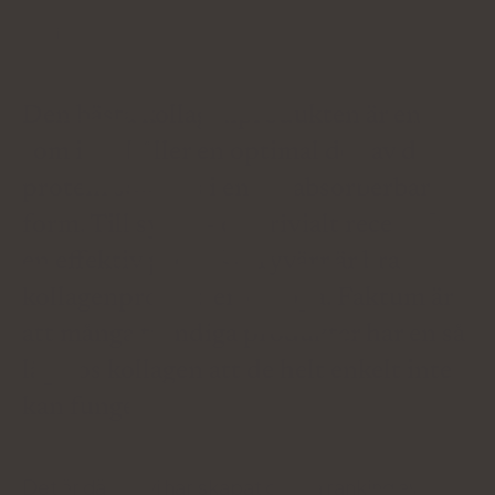
Médiá o nás:
Den bästa kollagenprodukten är en
som innehåller en optimal dos av detta
protein som ges i en väl absorberbar
form. Till synes - ett trivialt recept för
en effektiv produkt. Tyvärr är bra
kollagenprodukter knappa. Faktum är
att många trendiga produkter har en så
låg dos kollagen att de helt enkelt inte
kan fungera.
Det är därför vi har skapat denna ranking av de