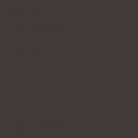
Produktbeskrivning
För- och nackdelar
Ytterligare information
Användarrecension
RÅMATERIAL AV MÄRKET SEAGARDEN®, REN
SAMMANSÄTTNING
Natu.Care Kollagen Premium Shot
10000 mg