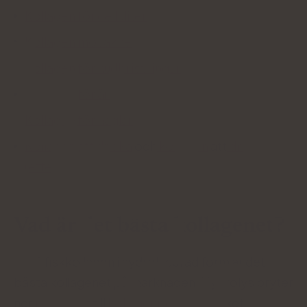
Kollagen för celluliter
Kollagen mot akne
Kollagen för hudbristningar
Kollagen för ärr
Kollagen för naglar
Kollagen
att dricka
och
kollagen
att
dricka
(effekter)
Vad är det bästa kollagenet?
Typ 1 fiskkollagen i hydrolyserad form är det
bästa kollagenet på marknaden. Hydrolys bryter
ner
proteinet
till
kollagenpeptider
, vilket