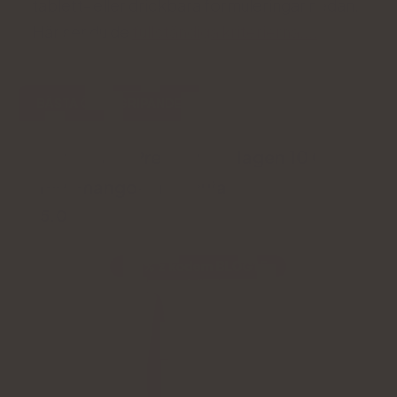
tablett- eller drickbara formuleringar nedan.
Här ser du de
fullständiga kriterierna....
BÄSTA ÖVERGRIPANDE
Natu.Care Premium kollagen 10 000
mg, mango-maracuja
5.0