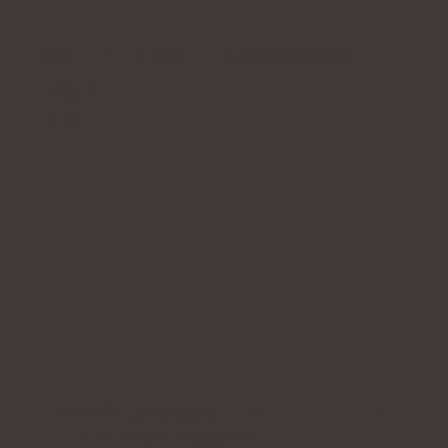
Natu.Care Kollagen Premium 5000
mg, naturlig
5.0
Innehåll av kollagen:
5000 mg hydrolyserat
marint kollagen
Peptan® F