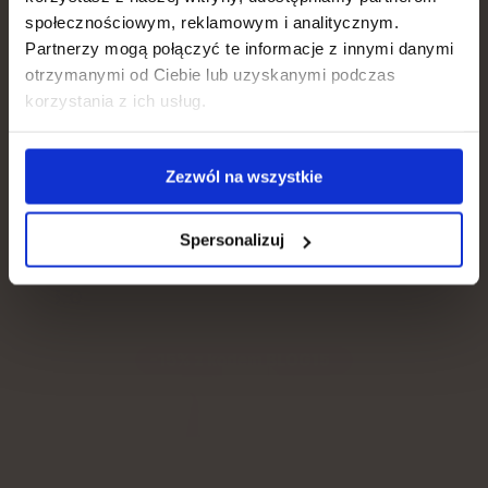
Hair, skin, nails
społecznościowym, reklamowym i analitycznym.
Ytterligare information
Partnerzy mogą połączyć te informacje z innymi danymi
otrzymanymi od Ciebie lub uzyskanymi podczas
Weight loss
korzystania z ich usług.
RÅMATERIAL AV MÄRKET SEAGARDEN®, REN
Gut, metabolism
SAMMANSÄTTNING
Zezwól na wszystkie
Immunity
Natu.Care Collagen Premium 5000
Spersonalizuj
mg, mango-maracuja
5.0