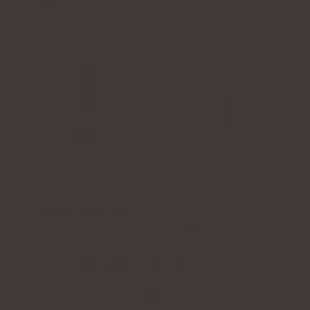
5.0
Kollageninnehåll:
upp till 10 000 mg
hydrolysat av marint kollagen av märket
Seagarden®
.
Ytterligare aktiva ingredienser:
C-vitamin
80 mg, lågmolekylär
hyaluronsyra
60 mg,
E-
vitamin
12 mg, biotin 2500 µg.