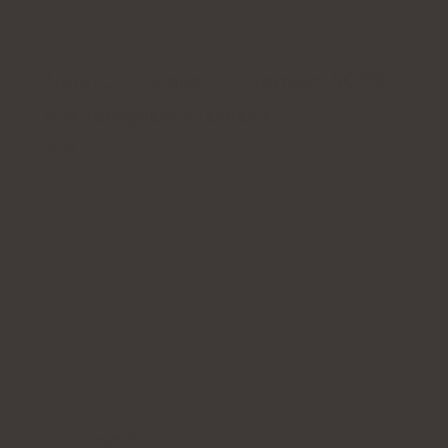
LÄCKER FRUKTIG SMAK
Natu.Care Collagen Premium 5000
mg, jordgubb-rabarber
5.0
Kollageninnehåll:
5000 mg hydrolysat av