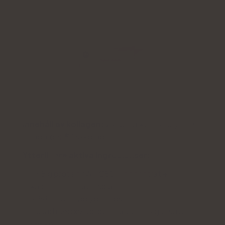
Innehåll av kollagen:
2,4 g märkt, hydrolyserat
Seagarden® fiskkollagen.
Ytterligare aktiva ingredienser:
18,8 g protein (WPC80-koncentrat +
kalciumkaseinat + sojakrisp)
2,84 g fiber (polydextros)
Sötad med xylitol och maltitol - 0 g tillsatt
socker