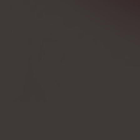
Granskad av
Julia Skrajda
Overené odborníkom
Redigerad av
Michał Tomaszewski
Faktagranskning
Anna Wiśniewska
Aktualizované:
03 december, 2024
7
min
Prečo nám môžete veriť
Informácie o reklamách