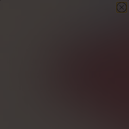
-30%
på din första beställning – kod
WELCOME30
+ present
HANDLA NU
Domov
Kollagen
Det bästa kollagenet
Vad är det bästa
kollagenet på
marknaden: topp 10
ranking och åsikter
Det bästa kollagenet för din hud, hår, naglar
ansikte och leder för att solid stödja deras
tillstånd.
Författare
Ludwik Jelonek