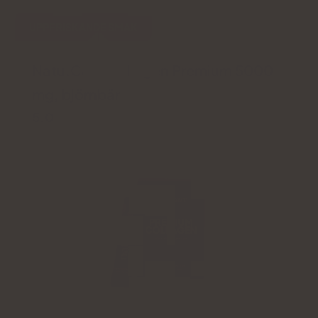
UPPFRISKANDE SMAK
Natu.Care Collagen Premium 5000
mg, björnbär
5.0