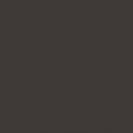
Kollageninnehåll:
5000 mg
fiskkollagenhydrolysat
VERISOL F®.
Ytterligare aktiva ingredienser:
vitamin C
,
hyaluronsyra
,
biotin
Form:
pulver som ska lösas upp i vatten
Portion:
en skopa (6 g) pulver per dag
Räcker i:
50 dagar