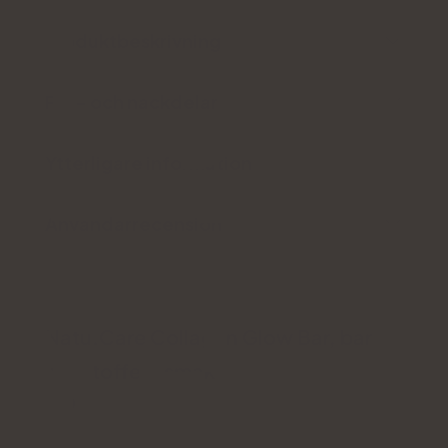
Produktbeskrivning
För- och nackdelar
Ytterligare information
Användarrecension
Natu.Care Collagen Glow Bar, bar
med toffee-smak
5.0