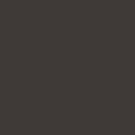
Kollageninnehåll:
5000 mg Seagarden®
hydrolysat av marint kollagen
Ytterligare aktiva ingredienser:
vitamin C
,
lågmolekylär
hyaluronsyra
(samt L-theanin och
coenzym Q10
i kollagen med kakaosmak eller
vitamin A
och
vitamin E i
kollagen med mango-
maracuja-, björnbärs-, jordgubbs- och
rabarbersmak)
Form:
dospåsar med pulver för att dricka
Portion:
1 dospåse per dag
Räcker i:
30 dagar
Finns i fyra smaker:
mango, björnbär,
jordgubbs-rabarber, kakao eller en blandning
av smaker