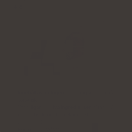
4.8
Innehåll av kollagen:
5000 mg kollagen från
torskfisk
Ytterligare aktiva ingredienser:
Vitamin C,
natriumhyaluronat, druvkärneextrakt, vitamin
A, vitamin E
Form:
pulverpåsar