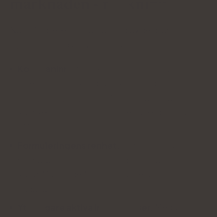
marknaden - rankning
När vi förberedde vår ranking av det bästa
kollagenet
tog vi hänsyn till vissa kriterier:
Kollageninnehåll.
Kosttillskottet måste
innehålla minst 2,5 gram (2 500 mg)
hydrolyserat kollagen
. Om detta inte är fallet
kanske
kollagentillskott
inte har en positiv
effekt.
Formuleringens renhet.
En stor del av
preparaten innehåller onödiga tillsatser som
kallas "fyllmedel". Det är bättre att undvika
sådana tillskott.
Ytterligare aktiva ingredienser.
Medan