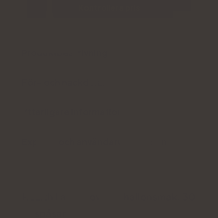
Kontrollera pris
Produktbeskrivning
För- och nackdelar
Ytterligare information
Expert- och användarutlåtanden
Health Labs GlowMe, hallonsmak, 30
dospåsar