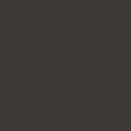
Kollageninnehåll:
5000 mg hydrolysat av
marint kollagen
Ytterligare aktiva ingredienser:
vitamin C
,
lågmolekylär
hyaluronsyra
(samt L-theanin och
coenzym Q10
i kollagen med kakaosmak eller
vitamin A
och
vitamin E i
kollagen med mango-
maracuja-, björnbärs-, jordgubbs- och
rabarbersmak)
Form:
dospåsar med pulver för att dricka
Portion:
1 dospåse per dag
Räcker i:
30 dagar
Finns i fyra smaker:
mango, björnbär,
jordgubbs-rabarber, kakao eller en blandning
av smaker
Kontrollera pris