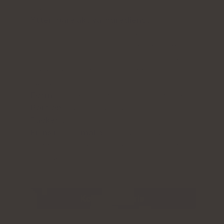
marint kollagen
Ytterligare aktiva ingredienser:
vitamin C
,
lågmolekylär
hyaluronsyra
(samt L-theanin och
coenzym Q10
i kollagen med kakaosmak eller
vitamin A
och
vitamin E i
kollagen med mango-
maracuja-, björnbärs-, jordgubbs- och
rabarbersmak)
Form:
dospåsar med pulver för att dricka
Portion:
1 dospåse per dag
Räcker i:
30 dagar
Finns i fyra smaker:
mango, björnbär,
jordgubbs-rabarber, kakao eller en blandning
av smaker
Kontrollera pris