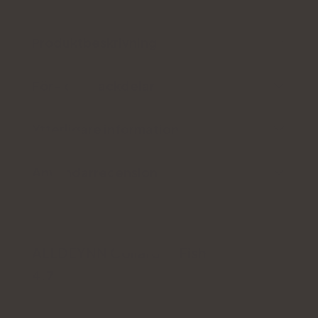
Produktbeskrivning
För- och nackdelar
Ytterligare information
Användarrecension
ALLDEYNN Collarose Fish
4.7