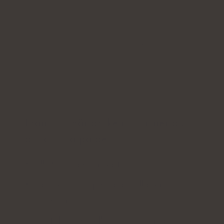
bästa kollagenerna. Du hittar produkter med
fantastiska formuleringar, ofta berikade med
ytterligare aktiva ingredienser. Vi försökte
också vara uppmärksamma på smak och välja
kollagenprodukter utan en fiskig eftersmak.
Från den här artikeln kommer du
att ta reda på det:
Vilket kollagen är bäst,
Vad de olika typerna av kollagen
påverkar,
Om fisk-, fläsk- eller nötkollagen är bättre.