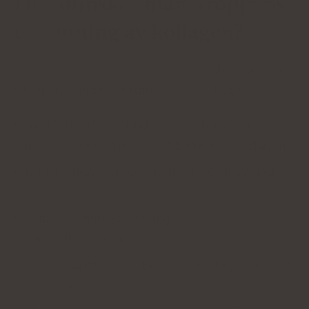
Hur minskar man kroppens
utarmning av kollagen?
Du fyller på dina kollagennivåer
med enkla men
viktiga förändringar i ditt liv och din kost:
Se till att du har ett lugnt liv och försök att
minska stress, t.ex. på jobbet eller i vardagen.
Undvik långvarig solexponering och använd
solskyddsmedel
.
Sluta eller minska rökning och
alkoholkonsumtion.
Begränsa intaget av bearbetade livsmedel och
sötsaker.