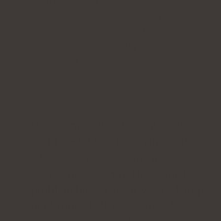
Forskning tyder på att kollagennivåerna hos
kvinnor minskar avsevärt under klimakteriet.
Denna period är förknippad med en minskning av
östrogen, som spelar en viktig roll i
kollagenproduktionen.
Hos kvinnor uppstår kollagenbrist i
snabbare takt än hos män - detta är
relaterat till en störning av
östrogenekonomin. Hormonella
problem har en negativ inverkan på
din kropps kollagensyntes. Av