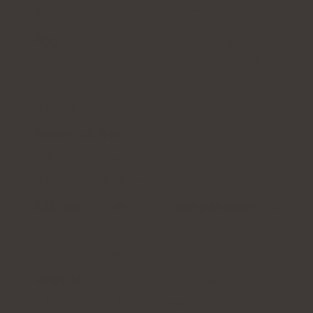
avgörande för kollagensyntesen.
Ägg
- proteinet i ägg (liksom i kött) ger de
aminosyror som behövs för att bygga kollagen.
Dessutom är äggulan en källa till
vitamin A
, som
stöder kollagenproduktionen.
Nötter och frön
- nötter, chiafrön och linfrön är
källor till E-vitamin som främjar
kollagenproduktionen.
Kål, spenat och andra bladgrönsaker
- dessa
grönsaker är rika på C- och A-vitamin och
främjar kollagenproduktionen.
Grönt te
- innehåller antioxidanter som skyddar
kollagenet och främjar dess produktion.