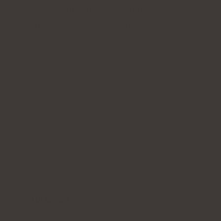
påskyndar nedbrytningen av det
Var noga med
att äta produkter som är rika på:
C-vitamin
,
zink
koppar,
vitamin A,
MSM (organiskt svavel)
,
vitamin E.
Till exempel
Citrusfrukter, bladgrönsaker, kiwi,