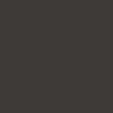
gör att hudens extracellulära matrix försvagas,
vilket leder till försämring
.
UV-strålning
Långvarig exponering för ultraviolett (UV)
strålning kan skada kollagenet och dess fibrer.
Detta leder till visuella ålderstecken som rynkor
och andra hudrelaterade problem (t.ex. slapphet
eller torrhet), eftersom UV-strålning orsakar
fotonedbrytning av kollagen
.
Se till att skydda din hud mot UV-strålning -
använd
solskyddsmedel
.
På så sätt