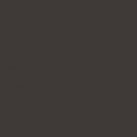
Nikotinet i cigarettrök hämmar i sin tur
immunförsvaret, vilket leder till dålig sårläkning
och ökad risk för infektioner. Cigarettrök
påverkar också fibroblaster (bindvävsceller)
och minskar kroppens produktion av kollagen
Rök inte, helt enkelt. Inte bara för att skydda
kollagenet, utan helt enkelt för att leva
längre och friskare.
Vitamin- och mineralbrist
Brist på vitaminer och mineraler hindrar din
kropp från att syntetisera kollagen och