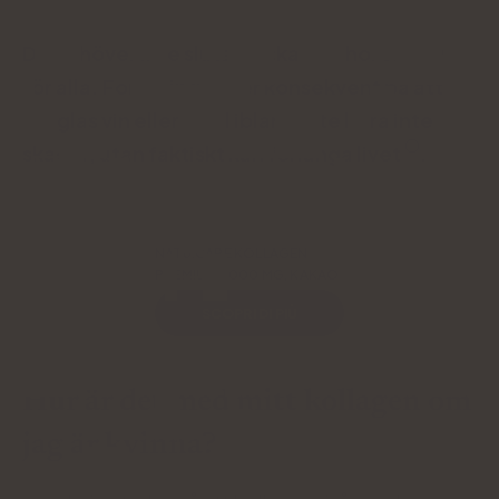
Du behöver inte sluta dricka alkohol en gång
för alla. Forskning tyder konsekvent på att
ett glas vin eller en öl ibland inte bara inte
skadar, utan faktiskt kan förlänga livet
.
NATU.CARE KOLLAGEN
PREMIUM 5000 MG, KAKAO
SCOPRI DI PIÙ
Hur är det med mitt kollagen om
jag är kvinna?