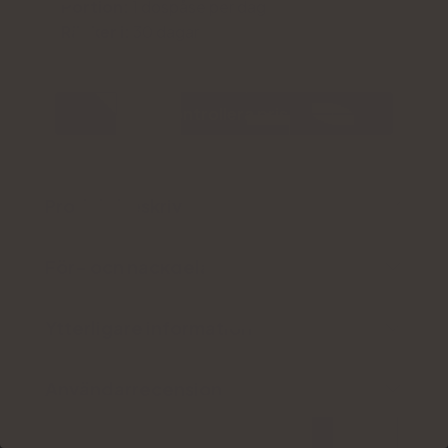
Portion:
1 dospåse per dag
Räcker i:
30 dagar
Kontrollera pris
Produktbeskrivning
För- och nackdelar
Ytterligare information
Användarrecension