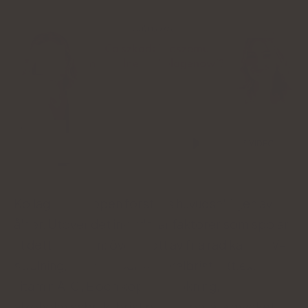
ODTWÓRZ VIDEO
Kollagen i kroppen förstörs huvudsakligen av
ålder. Utöver det inkluderar faktorer som spolar
ut detta protein: överskott av fria radikaler, UV-
strålning, vitamin- och mineralbrister (t.ex.
vitamin A, C, E och koppar), rökning,
alkoholmissbruk, brist på motion, äta mycket