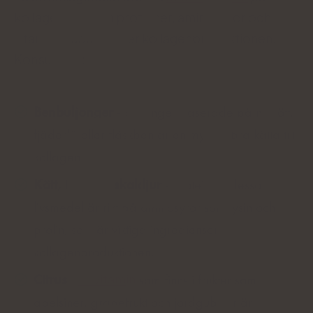
kollagen i sig och proteiner, aminosyror och
vitaminer som stöder kollagenproduktionen.
Konsumera:
Benbuljonger
- buljonger baserade på nötkött,
fjäderfä eller fläskben är en mycket bra källa till
kollagen.
Kött, fisk och skaldjur
- proteinet i dessa
livsmedel är rikt på aminosyror som lysin och
prolin, som är viktiga ingredienser för
kollagenproduktionen.
Citrus
-
C-vitamin
som finns i frukter som
apelsiner, grapefrukt och jordgubbar är