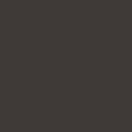
förebygger du kollagenskador och hudens
åldrande. Kort sagt,
förläng din ungdom
(trots
allt är ålder bara en siffra, eller hur?).
Äter mycket socker
Socker och raffinerade kolhydrater (som finns i
bearbetade livsmedel) kan skada kollagenet i
kroppen genom en process som kallas
glykering
.
Glykering är en icke-enzymatisk reaktion mellan
sockerarter och aminogrupperna i proteiner
(t.ex. kollagen). Det leder till en störning i