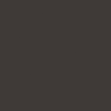
men du kan minska denna potentiella skillnad
genom att använda högre doser
nötköttskollagen.
Var också uppmärksam på sammansättningen
av kollagentillskott. De bästa innehåller 5-10
gram hydrolysat och ytterligare aktiva
ingredienser (särskilt C-vitamin eller
hyaluronsyra
). Om du letar efter
det starkaste
kol
lagenet, kolla in dessa tillskott:
Natu.Care
Premium Collagen
,
Colladrop Flex
,
Sundose
Collagen
eller
Colladrop Forte
.