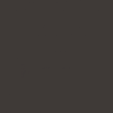
denna anledning rekommenderas
att kvinnor ser till att ha korrekta
hormonnivåer, regelbunden
ägglossning och menstruation,
regelbundna undersökningar (TSH,
östradiol, progesteron, LH och
FSH) och täta besök hos
gynekologen.
Julia SkrajdaDietist
{{ kalkylator:7F7bOyqcrL4OjVKWzB5DKD }}