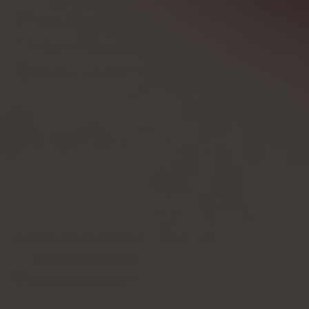
Granskad av
Julia Skrajda
Overené odborníkom
Redigerad av
Michał Tomaszewski
Faktagranskning
Emilia Moskal
Aktualizované:
03 december, 2024
14
min
Prečo nám môžete veriť
Informácie o reklamách