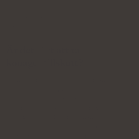
Införliva dessa livsmedel i din meny för frisk hud,
leder och bindväv.
Är det värt att ta
kollagentillskott?
Ja. Ta kollagentillskott eftersom de kan minska
kroppens utarmning av kollagen. Välj
formuleringar som innehåller hydrolyserat
kollagen, som sticker ut för sin goda
biotillgänglighet. Den optimala källan?
Välj
(marint)
kollagen från fisk
. Studier tyder på
att det absorberas upp till 1,5 gånger mer än
,