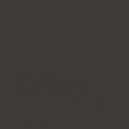
Kollageninnehåll:
10.000 mg hydrolysat av
marint kollagen
Ytterligare aktiva ingredienser:
vitamin C
,
lågmolekylär
hyaluronsyra
(samt L-teanin och
coenzym Q10
i kollagen med kakaosmak eller
vitamin A
och
vitamin E i
kollagen med mango-
maracuja-smak)
Form:
dospåsar med pulver för att dricka