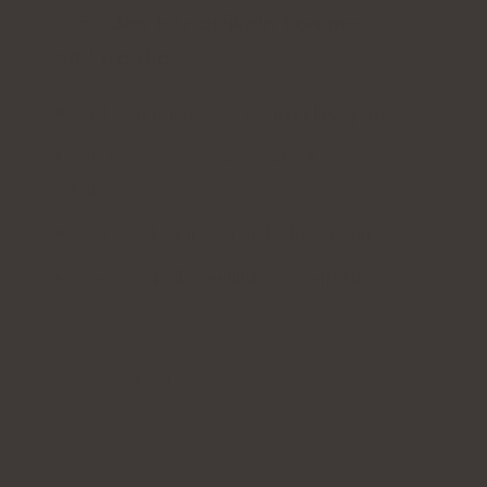
Från den här artikeln kommer du
att lära dig:
Vad som förstör kollagenet i kroppen.
Hur man kan minska nedbrytningen av
kollagen.
Vad som bör ingå i en kollagendiet.
Huruvida kollagentillskott är effektiva.
Kollagentillskott
NATU.CARE KOLLAGEN