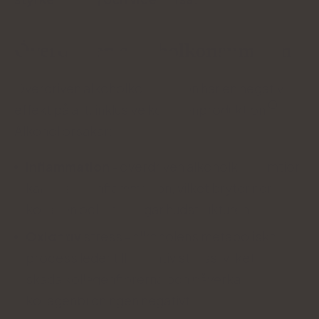
Överdriven alkoholkonsumtion
Överdriven alkoholkonsumtion har en negativ
effekt på allt, inklusive kollagenproduktion
.
Alkohol orsakar:
Inflammation
- överdriven alkoholkonsumtion
kan orsaka inflammation, vilket bryter ner
kollagen och försvagar hudstrukturen.
Oxidativ
stress - alkoholens metaboliska
process leder till oxidativ stress, vilket kan
skada kollagenfibrerna och påverka
kollagenbildningen negativt.