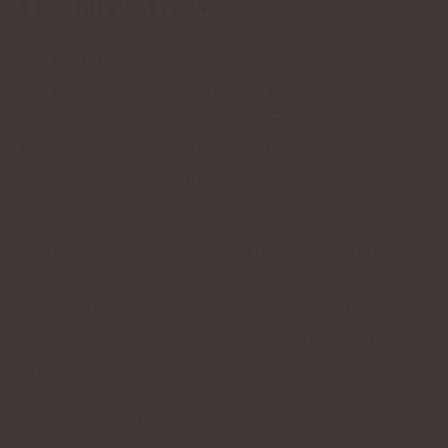
Oxidativ stress
Bortsett från ålder och hormonellt beteende är
oxidativ stress den viktigaste faktorn som
skadar
kollagenet
i din kropp. Fria radikaler leder
till en försämrad syntes av detta protein och
påskyndar dess nedbrytning.
Detta kan leda till skador på proteiner, lipider
och DNA. Kollagen, som är ett viktigt strukturellt
protein i kroppen, kan påverkas särskilt av
denna skada. Några av orsakerna till oxidativ
stress är:
exponering för tungmetaller,