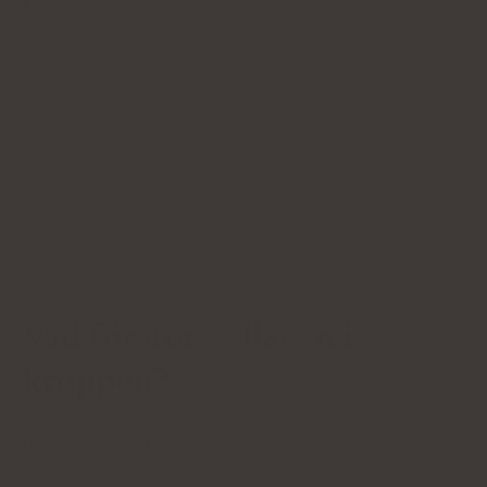
Kollagen för hår
Kollagen för celluliter
Kollagen mot akne
Kollagen för hudbristningar
Kollagen för ärr
Kollagen
att dricka och kollagen att dricka
(effekter)
Vad förstör kollagen i
kroppen?
Kollagen i kroppen