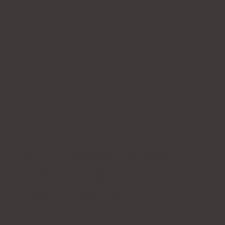
Motionera regelbundet för att bibehålla
vävnadselasticiteten och främja
kollagenproduktionen.
Ät mer frukt och grönsaker som innehåller
vitaminer och mineraler (t.ex. vitamin A, C eller
zink) som är nödvändiga för kollagensyntesen.
Du kan också stödja dig själv med förnuftiga
tillskott.
Hur bekämpar du själv
orsakerna till bristen -
kollagendieten?
På en kollagendiet äter du
mat som är rik
på