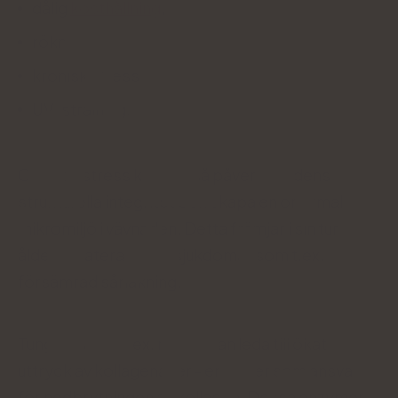
dålig
kosthållning
,
rökning,
kronisk stress,
UV-strålning.
Oxidativ stress kan också påverka hudens
strukturella integritet och skapa en onormal
mikromiljö i vävnaden. Detta främjar i sin tur
åldersrelaterade hudsjukdomar som t.ex.
försämrad sårläkning.
Tungmetaller, t.ex. nickel, kan leda till ökat
uttryck av kollagenaser - enzymer som ansvarar
för nedbrytningen av kollagen. Dessa enzymer