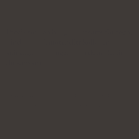
Médiá o nás:
Precis som en byggnad utsätts för regn,
vind och sol, möter ditt kollagen
ständiga motgångar. Och de är fler än
du kanske tror.
Tillsammans med den kliniska nutritionisten Julia
Skrajda har vi tagit dem under mikroskopet.
Nedan hittar du tips för att hålla din grund stark
och din fasad vacker.