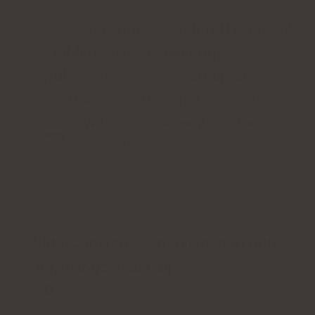
Kollagen som tas oralt (till exempel
i tablett-, vätske- eller upplöst
pulverform) kan användas av
kroppen för att syntetisera det.
Witold Tomaszewskidoktor
i medicinsk vetenskap
BÄSTA ÖVERGRIPANDE
Natu.Care Premium kollagen 10 000
mg, mango-maracuja
5.0