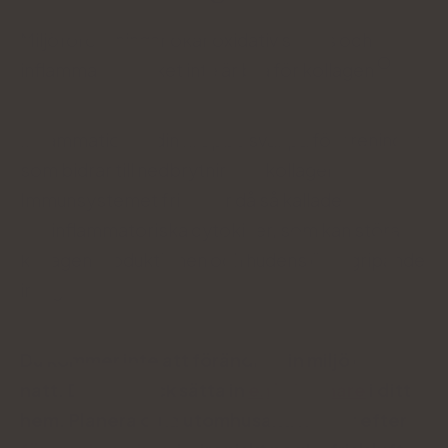
Miljöföroreningar ökar oxidativ stress och
inflammation, vilket inte är bra för kollagen
Inflammation är din kropps svar på föroreningar
som bidrar till nedbrytning av kollagen.
Immunsystemet frisätter då så kallade
proinflammatoriska cytokiner, som kan störa
kollagenproduktionen och hudens övergripande
integritet
Du kommer inte att förändra din miljö över en
natt. Du kan dock sätta in
en luftrenare
i ditt
hem. Planera dina utomhusaktiviteter efter