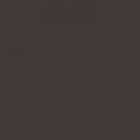
PREMIUM 5000 MG, KAKAO
SCOPRI DI PIÙ
.
Se även:
Bästa kollagen
Kollagen för ansiktet
Kollagen för huden
Kollagen för leder
Kollagen för senor
Kollagen för ben