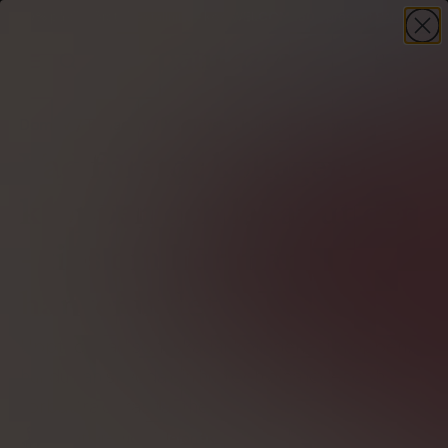
-30%
på din första beställning – kod
WELCOME30
+ present
HANDLA NU
Domov
Kollagen
Vad förstör kollagen i kroppen
Vad förstör kollagen i
kroppen och lakar ut det
- tips om hur man
hanterar det
Upptäck vad som skadar kollagenet i kroppen,
hur du kan skydda din hud och dina leder och
förbättra deras fasthet.
Författare
Ludwik Jelonek