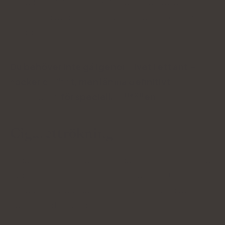
kollagenets struktur. Resultatet kan vara en
minskning av dess styrka och elasticitet
din
kropp
Du behöver inte gå igenom livet i ett anti-
socker celibat, men lämna definitivt
sötsaker
och snacks
för speciella tillfällen
.
Cigarettrökning
Cigarettrök innehåller giftiga kemikalier och fria
radikaler som stör den kemiska strukturen i
kollagen. Påtagliga effekter kan vara ledvärk eller
sämre hudtillstånd.