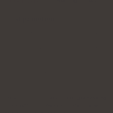
föroreningsnivån
i - ironiskt nog! - frisk luft.
Brist på motion
Daglig fysisk aktivitet bidrar till att upprätthålla
adekvata kollagennivåer och förebygger även
stelhet i artärerna. Detta påverkar blodflödet
positivt och förebygger hjärtsjukdomar.
Brist på motion leder till minskad kollagensyntes
påskyndar nedbrytningen av kollagen.
Träna - från promenader, löpning och cykling
till crossfit WODs. Aerobics saktar inte ner
styrketräning och vice versa.