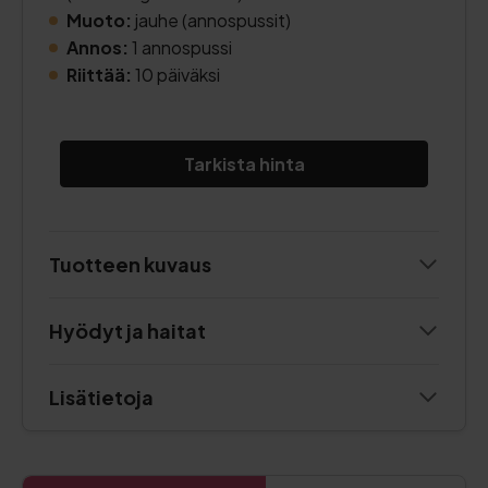
Muoto:
jauhe (annospussit)
Annos:
1 annospussi
Riittää:
10 päiväksi
Tarkista hinta
Tuotteen kuvaus
Hyödyt ja haitat
Lisätietoja