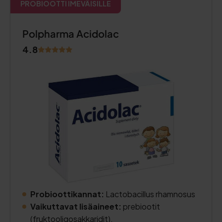
PROBIOOTTI IMEVÄISILLE
Polpharma Acidolac
4.8
Probioottikannat:
Lactobacillus rhamnosus
Vaikuttavat lisäaineet:
prebiootit
(fruktooligosakkaridit).