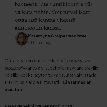
bakteerit, joten antibiootit eivät
vaikuta niihin. Voit turvallisesti
ottaa tätä kantaa yhdessä
antibiootin kanssa.
Katarzyna Grajpermagister
of Pharmacy
On tärkeää huomata, että
Saccharomyces
boulardii
-kantoja ei suositella raskaana oleville
naisille, koska käytön turvallisuutta vahvistavia
tutkimuksia ei ole riittävästi, lisää
farmasian
maisteri
.
Paras gynekologinen probiootti: