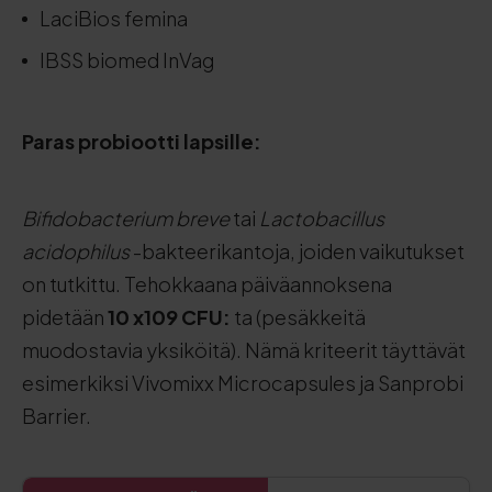
LaciBios femina
IBSS biomed InVag
Paras probiootti lapsille:
Bifidobacterium breve
tai
Lactobacillus
acidophilus
-bakteerikantoja, joiden vaikutukset
on tutkittu. Tehokkaana päiväannoksena
pidetään
10 x
109
CFU:
ta (pesäkkeitä
muodostavia yksiköitä). Nämä kriteerit täyttävät
esimerkiksi Vivomixx Microcapsules ja Sanprobi
Barrier.