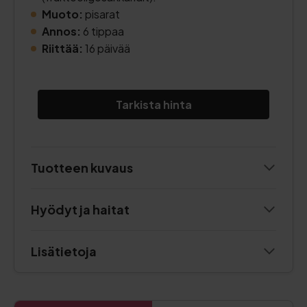
Muoto:
pisarat
Annos:
6 tippaa
Riittää:
16 päivää
Tarkista hinta
Tuotteen kuvaus
Hyödyt ja haitat
Lisätietoja