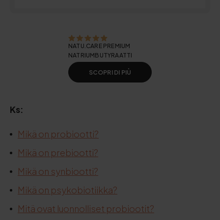
NATU.CARE PREMIUM
NATRIUMBUTYRAATTI
SCOPRI DI PIÙ
Ks:
Mikä on probiootti?
Mikä on prebiootti?
Mikä on synbiootti?
Mikä on psykobiotiikka?
Mitä ovat luonnolliset probiootit?