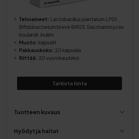
Tehoaineet:
Lactobacillus plantarum LP01,
Bifidobacterium breve BR03, Saccharomyces
boulardii, inuliini.
Muoto:
kapselit
Pakkauskoko:
20 kapselia
Riittää:
20 vuorokaudeksi
Tarkista hinta
Tuotteen kuvaus
Hyödyt ja haitat