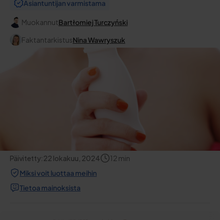
Asiantuntijan varmistama
Muokannut
Bartłomiej Turczyński
Faktantarkistus
Nina Wawryszuk
Päivitetty:
22 lokakuu, 2024
12
min
Miksi voit luottaa meihin
Tietoa mainoksista