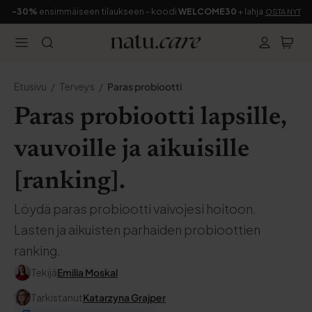
-30%
ensimmäiseen tilaukseen - koodi
WELCOME30
+ lahja
OSTA NYT
Etusivu
Terveys
Paras probiootti
Paras probiootti lapsille,
vauvoille ja aikuisille
[ranking].
Löydä paras probiootti vaivojesi hoitoon.
Lasten ja aikuisten parhaiden probioottien
ranking.
Tekijä
Emilia Moskal
Tarkistanut
Katarzyna Grajper