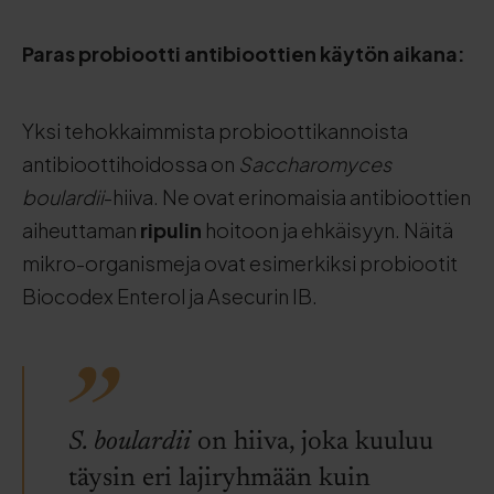
Paras probiootti antibioottien käytön aikana:
Yksi tehokkaimmista probioottikannoista
antibioottihoidossa on
Saccharomyces
boulardii
-hiiva. Ne ovat erinomaisia antibioottien
aiheuttaman
ripulin
hoitoon ja ehkäisyyn. Näitä
mikro-organismeja ovat esimerkiksi probiootit
Biocodex Enterol ja Asecurin IB.
S. boulardii
on hiiva, joka kuuluu
täysin eri lajiryhmään kuin