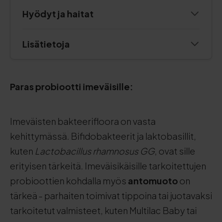
Hyödyt ja haitat
Lisätietoja
Paras probiootti imeväisille:
Imeväisten bakteerifloora on vasta
kehittymässä. Bifidobakteerit ja laktobasillit,
kuten
Lactobacillus rhamnosus GG
, ovat sille
erityisen tärkeitä. Imeväisikäisille tarkoitettujen
probioottien kohdalla myös
antomuoto
on
tärkeä - parhaiten toimivat tippoina tai juotavaksi
tarkoitetut valmisteet, kuten Multilac Baby tai