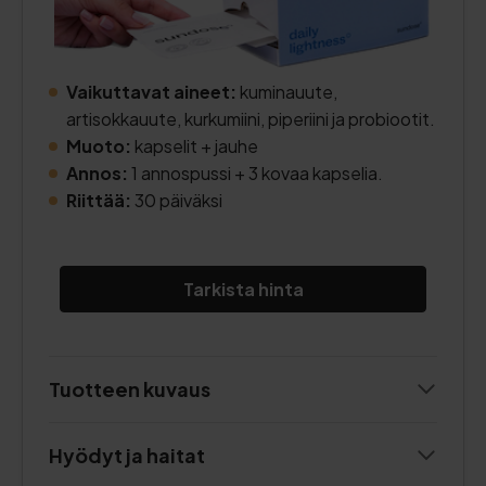
Vaikuttavat aineet:
kuminauute,
artisokkauute, kurkumiini, piperiini ja probiootit.
Muoto:
kapselit + jauhe
Annos:
1 annospussi + 3 kovaa kapselia.
Riittää:
30 päiväksi
Tarkista hinta
Tuotteen kuvaus
Hyödyt ja haitat