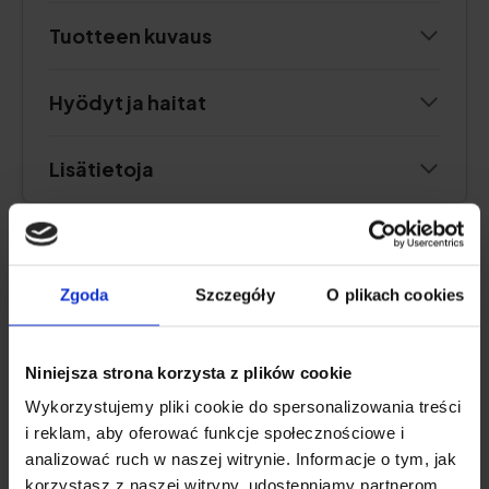
Tuotteen kuvaus
Hyödyt ja haitat
Lisätietoja
PROBIOOTTI AIKUISILLE
Zgoda
Szczegóły
O plikach cookies
Natu.Care Natriumbutyraatti
Premium
Niniejsza strona korzysta z plików cookie
5.0
Wykorzystujemy pliki cookie do spersonalizowania treści
i reklam, aby oferować funkcje społecznościowe i
analizować ruch w naszej witrynie. Informacje o tym, jak
korzystasz z naszej witryny, udostępniamy partnerom