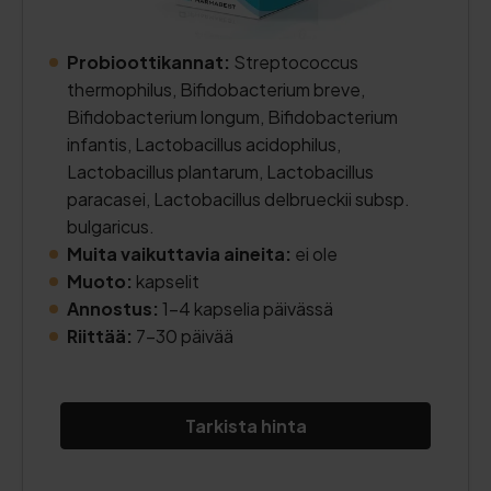
Probioottikannat:
Streptococcus
thermophilus, Bifidobacterium breve,
Bifidobacterium longum, Bifidobacterium
infantis, Lactobacillus acidophilus,
Lactobacillus plantarum, Lactobacillus
paracasei, Lactobacillus delbrueckii subsp.
bulgaricus.
Muita vaikuttavia aineita:
ei ole
Muoto:
kapselit
Annostus:
1-4 kapselia päivässä
Riittää:
7-30 päivää
Tarkista hinta