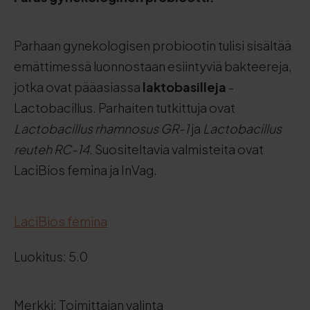
Parhaan gynekologisen probiootin tulisi sisältää
emättimessä luonnostaan esiintyviä bakteereja,
jotka ovat pääasiassa
laktobasilleja
-
Lactobacillus. Parhaiten tutkittuja ovat
Lactobacillus rhamnosus GR-1
ja
Lactobacillus
reuteh RC-14
. Suositeltavia valmisteita ovat
LaciBios femina ja InVag.
LaciBios femina
Luokitus: 5.0
Merkki: Toimittajan valinta