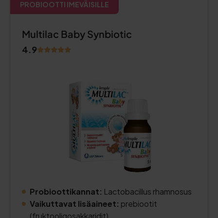
PROBIOOTTI IMEVÄISILLE
Multilac Baby Synbiotic
4.9
Probioottikannat:
Lactobacillus rhamnosus
Vaikuttavat lisäaineet:
prebiootit
(fruktooligosakkaridit).