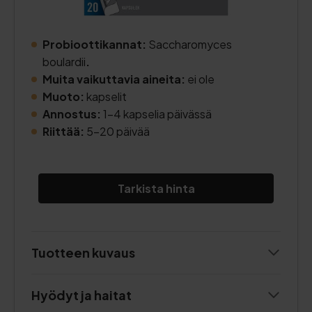
Probioottikannat:
Saccharomyces
boulardii
.
Muita vaikuttavia aineita:
ei ole
Muoto:
kapselit
Annostus:
1-4 kapselia päivässä
Riittää:
5-20 päivää
Tarkista hinta
Tuotteen kuvaus
Hyödyt ja haitat