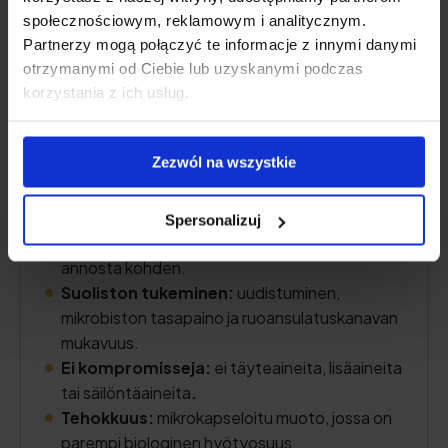
społecznościowym, reklamowym i analitycznym.
Partnerzy mogą połączyć te informacje z innymi danymi
otrzymanymi od Ciebie lub uzyskanymi podczas
korzystania z ich usług.
Zezwól na wszystkie
Ensiluokkainen koostumus:
1200 mg
Spersonalizuj
puhdasta natriumbutyraattia päivittäistä
annosta kohden.
Suoliston tukeminen:
uudistuminen,
mikrobiston tasapaino ja ruoansulatuskanavan
mukavuus.
Ei kompromisseja:
ei täyteaineita, lisäaineita
tai säilöntäaineita
.
Tehokkuus:
mikrokapseloitu muoto, jossa on
parempi biologinen hyötyosuus.