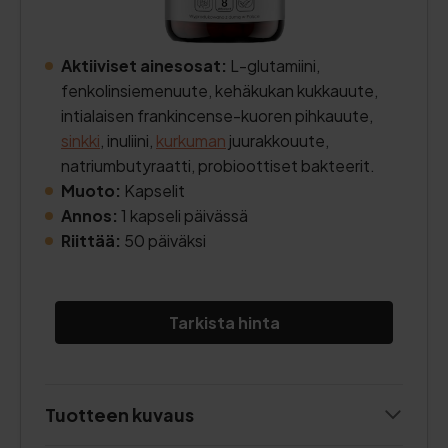
Aktiiviset ainesosat:
L-glutamiini,
fenkolinsiemenuute, kehäkukan kukkauute,
intialaisen frankincense-kuoren pihkauute,
sinkki
, inuliini,
kurkuman
juurakkouute,
natriumbutyraatti, probioottiset bakteerit.
Muoto:
Kapselit
Annos:
1 kapseli päivässä
Riittää:
50 päiväksi
Tarkista hinta
Tuotteen kuvaus