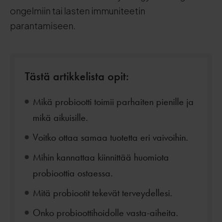
ongelmiin tai lasten immuniteetin
parantamiseen.
Tästä artikkelista opit:
Mikä probiootti toimii parhaiten pienille ja
mikä aikuisille.
Voitko ottaa samaa tuotetta eri vaivoihin.
Mihin kannattaa kiinnittää huomiota
probioottia ostaessa.
Mitä probiootit tekevät terveydellesi.
Onko probioottihoidolle vasta-aiheita.