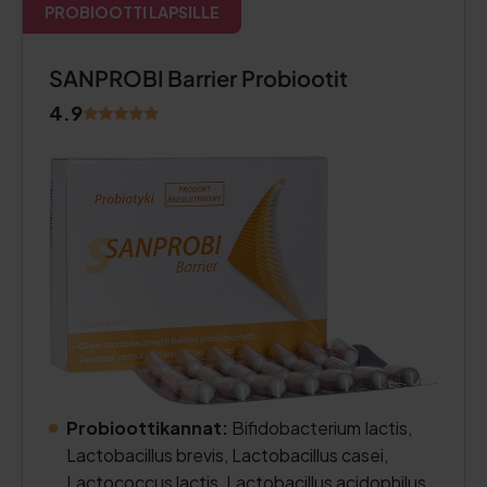
PROBIOOTTI LAPSILLE
SANPROBI Barrier Probiootit
4.9
Probioottikannat:
Bifidobacterium Iactis,
Lactobacillus brevis, Lactobacillus casei,
Lactococcus lactis, Lactobacillus acidophilus,