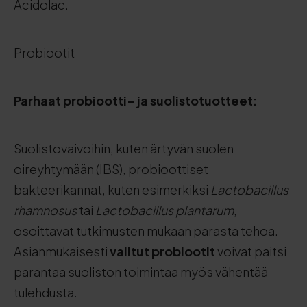
Acidolac.
Probiootit
Parhaat probiootti- ja suolistotuotteet:
Suolistovaivoihin, kuten ärtyvän suolen
oireyhtymään (IBS), probioottiset
bakteerikannat, kuten esimerkiksi
Lactobacillus
rhamnosus
tai
Lactobacillus plantarum
,
osoittavat tutkimusten mukaan parasta tehoa.
Asianmukaisesti
valitut probiootit
voivat paitsi
parantaa suoliston toimintaa myös vähentää
tulehdusta.