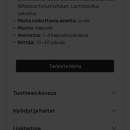
Bifidobacterium bifidum, Lactobacillus
salivarius.
Muita vaikuttavia aineita:
ei ole
Muoto:
kapselit
Annostus:
1-4 kapselia päivässä
Riittää:
10-40 päivää
Tarkista hinta
Tuotteen kuvaus
Hyödyt ja haitat
Lisätietoja