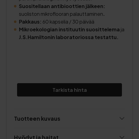
Suositellaan antibioottien jälkeen:
suoliston mikroflooran palauttaminen
.
Pakkaus:
60 kapselia / 30 päivää
Mikroekologian instituutin suosittelema
ja
J.S.Hamiltonin laboratoriossa testattu.
Tarkista hinta
Tuotteen kuvaus
Hyödyt ja haitat