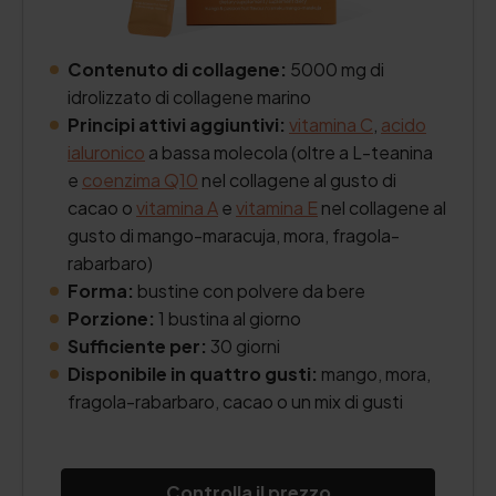
Contenuto di collagene:
5000 mg di
idrolizzato di collagene marino
Principi attivi aggiuntivi:
vitamina C
,
acido
ialuronico
a bassa molecola (oltre a L-teanina
e
coenzima Q10
nel collagene al gusto di
cacao o
vitamina A
e
vitamina E
nel collagene al
gusto di mango-maracuja, mora, fragola-
rabarbaro)
Forma:
bustine con polvere da bere
Porzione:
1 bustina al giorno
Sufficiente per:
30 giorni
Disponibile in quattro gusti:
mango, mora,
fragola-rabarbaro, cacao o un mix di gusti
Controlla il prezzo