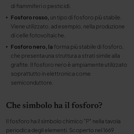
di fiammiferi o pesticidi.
Fosforo rosso,
un tipo di fosforo più stabile.
Viene utilizzato, ad esempio, nella produzione
di celle fotovoltaiche.
Fosforo nero, la
forma più stabile di fosforo,
che presenta una struttura a strati simile alla
grafite. Il fosforo nero è ampiamente utilizzato
soprattutto in elettronica come
semiconduttore.
Che simbolo ha il fosforo?
Il fosforo ha il simbolo chimico "P" nella tavola
periodica degli elementi. Scoperto nel 1669