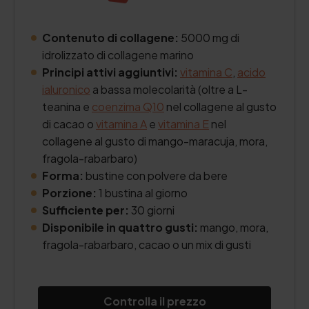
Contenuto di collagene:
5000 mg di
idrolizzato di collagene marino
Principi attivi aggiuntivi:
vitamina C
,
acido
ialuronico
a bassa molecolarità (oltre a L-
teanina e
coenzima Q10
nel collagene al gusto
di cacao o
vitamina A
e
vitamina E
nel
collagene al gusto di mango-maracuja, mora,
fragola-rabarbaro)
Forma:
bustine con polvere da bere
Porzione:
1 bustina al giorno
Sufficiente per:
30 giorni
Disponibile in quattro gusti:
mango, mora,
fragola-rabarbaro, cacao o un mix di gusti
Controlla il prezzo