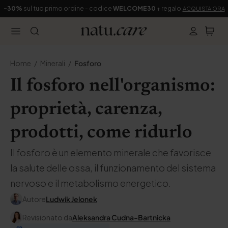
-30%
sul tuo primo ordine - codice
WELCOME30
+ regalo
ACQUISTA ORA
Home
Minerali
Fosforo
Il fosforo nell'organismo:
proprietà, carenza,
prodotti, come ridurlo
Il fosforo è un elemento minerale che favorisce
la salute delle ossa, il funzionamento del sistema
nervoso e il metabolismo energetico.
Autore
Ludwik Jelonek
Revisionato da
Aleksandra Cudna-Bartnicka