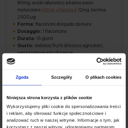
80mg, acido ialuronico a basso peso
molecolare
60mg
,
vitamina E
12mg, biotina
2500 µg.
Forma:
flaconcini di liquido da bere
Dosaggio:
1 flaconcino
Durata:
15 giorni
Gusto:
deliziosi frutti di bosco agrodolci,
senza retrogusto di pesce
Controlla il prezzo
Zgoda
Szczegóły
O plikach cookies
Niniejsza strona korzysta z plików cookie
Descrizione del prodotto
Wykorzystujemy pliki cookie do spersonalizowania treści
i reklam, aby oferować funkcje społecznościowe i
Pro e contro
analizować ruch w naszej witrynie. Informacje o tym, jak
korzystasz z naszej witryny, udostępniamy partnerom