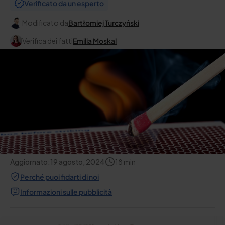
Verificato da un esperto
Modificato da
Bartłomiej Turczyński
Verifica dei fatti
Emilia Moskal
Aggiornato:
19 agosto, 2024
18
min
Perché puoi fidarti di noi
Informazioni sulle pubblicità