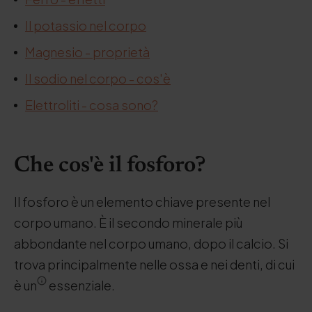
Il potassio nel corpo
Magnesio - proprietà
Il sodio nel corpo - cos'è
Elettroliti - cosa sono?
Che cos'è il fosforo?
Il fosforo è un elemento chiave presente nel
corpo umano. È il secondo minerale più
abbondante nel corpo umano, dopo il calcio. Si
trova principalmente nelle ossa e nei denti, di cui
è un
essenziale.