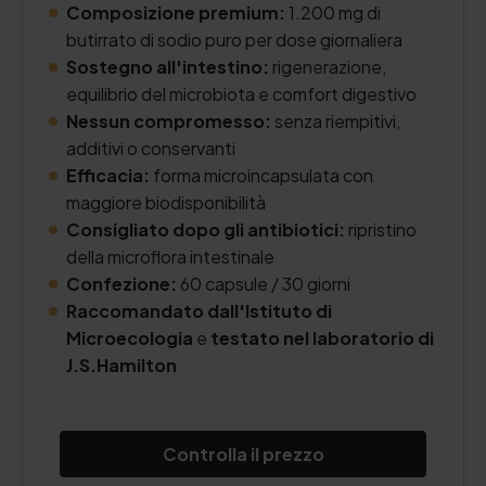
Composizione premium:
1.200 mg di
butirrato di sodio puro per dose giornaliera
Sostegno all'intestino:
rigenerazione,
equilibrio del microbiota e comfort digestivo
Nessun compromesso:
senza riempitivi,
additivi o conservanti
Efficacia:
forma microincapsulata con
maggiore biodisponibilità
Consigliato dopo gli antibiotici:
ripristino
della microflora intestinale
Confezione:
60 capsule / 30 giorni
Raccomandato dall'Istituto di
Microecologia
e
testato nel laboratorio di
J.S.Hamilton
Controlla il prezzo