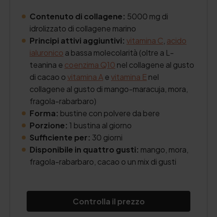
Contenuto di collagene:
5000 mg di
idrolizzato di collagene marino
Principi attivi aggiuntivi:
vitamina C
,
acido
ialuronico
a bassa molecolarità (oltre a L-
teanina e
coenzima Q10
nel collagene al gusto
di cacao o
vitamina A
e
vitamina E
nel
collagene al gusto di mango-maracuja, mora,
fragola-rabarbaro)
Forma:
bustine con polvere da bere
Porzione:
1 bustina al giorno
Sufficiente per:
30 giorni
Disponibile in quattro gusti:
mango, mora,
fragola-rabarbaro, cacao o un mix di gusti
Controlla il prezzo