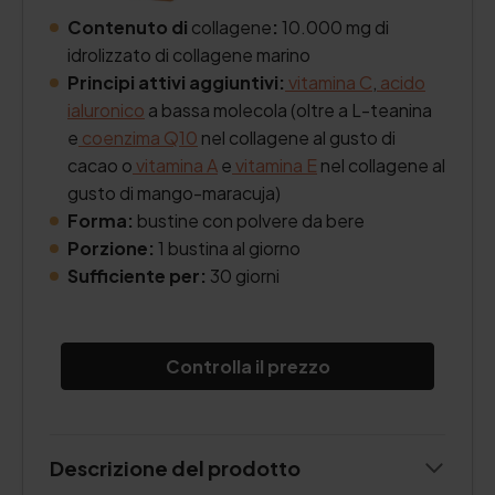
Contenuto di
collagene
:
10.000 mg di
idrolizzato di collagene marino
Principi attivi aggiuntivi:
vitamina C
,
acido
ialuronico
a bassa molecola (oltre a L-teanina
e
coenzima Q10
nel collagene al gusto di
cacao o
vitamina A
e
vitamina E
nel collagene al
gusto di mango-maracuja)
Forma:
bustine con polvere da bere
Porzione:
1 bustina al giorno
Sufficiente per:
30 giorni
Controlla il prezzo
Descrizione del prodotto