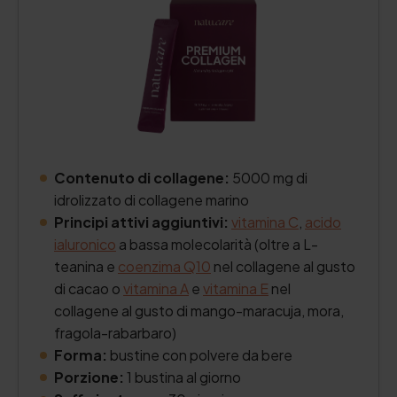
Contenuto di collagene:
5000 mg di
idrolizzato di collagene marino
Principi attivi aggiuntivi:
vitamina C
,
acido
ialuronico
a bassa molecolarità (oltre a L-
teanina e
coenzima Q10
nel collagene al gusto
di cacao o
vitamina A
e
vitamina E
nel
collagene al gusto di mango-maracuja, mora,
fragola-rabarbaro)
Forma:
bustine con polvere da bere
Porzione:
1 bustina al giorno