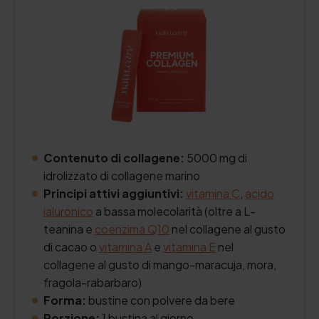
Contenuto di collagene:
5000 mg di
idrolizzato di collagene marino
Principi attivi aggiuntivi:
vitamina C
,
acido
ialuronico
a bassa molecolarità (oltre a L-
teanina e
coenzima Q10
nel collagene al gusto
di cacao o
vitamina A
e
vitamina E
nel
collagene al gusto di mango-maracuja, mora,
fragola-rabarbaro)
Forma:
bustine con polvere da bere
Porzione:
1 bustina al giorno