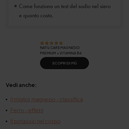
Come funziona un test del sodio nel siero
e quanto costa.
NATU.CARE MAGNESIO
PREMIUM + VITAMINA B6
SCOPRI DI PIÙ
Vedi anche:
Il miglior magnesio - classifica
Ferro - effetti
Il potassio nel corpo