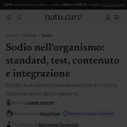
-30%
sul tuo primo ordine - codice
WELCOME30
+ regalo
ACQUISTA ORA
Home
Minerali
Sodio
Sodio nell'organismo:
standard, test, contenuto
e integrazione
Il sodio è un elemento essenziale per il corretto
funzionamento dell'organismo.
Autore
Ludwik Jelonek
Revisionato da
Ilona Krzak
Verificato da un esperto
Modificato da
Bartłomiej Turczyński