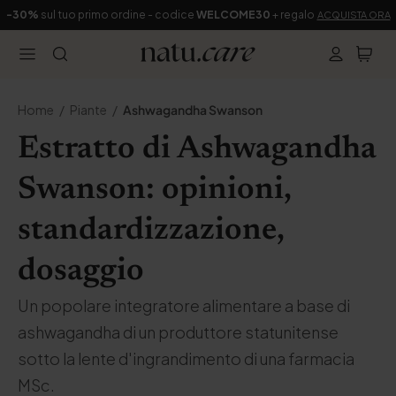
-30%
sul tuo primo ordine - codice
WELCOME30
+ regalo
ACQUISTA ORA
Home
Piante
Ashwagandha Swanson
Estratto di Ashwagandha
Swanson: opinioni,
standardizzazione,
dosaggio
Un popolare integratore alimentare a base di
ashwagandha di un produttore statunitense
sotto la lente d'ingrandimento di una farmacia
MSc.