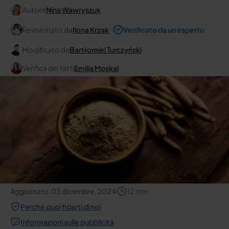
Autore
Nina Wawryszuk
Revisionato da
Ilona Krzak
Verificato da un esperto
Modificato da
Bartłomiej Turczyński
Verifica dei fatti
Emilia Moskal
Aggiornato:
03 dicembre, 2024
12
min
Perché puoi fidarti di noi
Informazioni sulle pubblicità