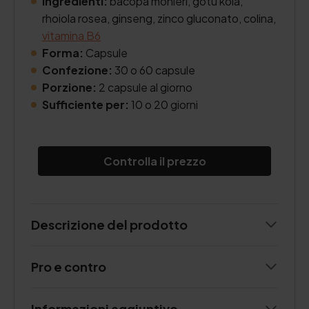
Ingredienti:
bacopa monieri, gotu kola,
rhoiola rosea, ginseng, zinco gluconato, colina,
vitamina B6
Forma:
Capsule
Confezione:
30 o 60 capsule
Porzione:
2 capsule al giorno
Sufficiente per:
10 o 20 giorni
Controlla il prezzo
Descrizione del prodotto
Pro e contro
Informazioni aggiuntive