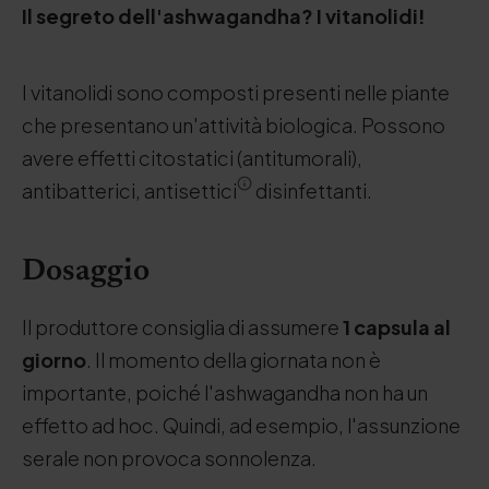
Il segreto dell'ashwagandha? I vitanolidi!
I vitanolidi sono composti presenti nelle piante
che presentano un'attività biologica. Possono
avere effetti citostatici (antitumorali),
antibatterici, antisettici
disinfettanti.
Dosaggio
Il produttore consiglia di assumere
1 capsula al
giorno
. Il momento della giornata non è
importante, poiché l'ashwagandha non ha un
effetto ad hoc. Quindi, ad esempio, l'assunzione
serale non provoca sonnolenza.