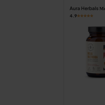
Aura Herbals Мо
4.9