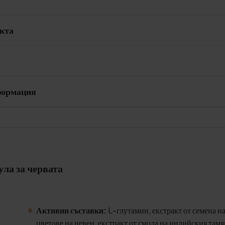
укта
формация
ла за червата
Активни съставки:
L-глутамин, екстракт от семена на
цветове на невен, екстракт от смола на индийския тамя