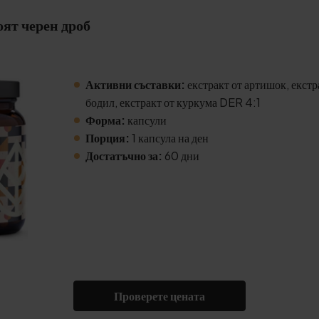
ят черен дроб
Активни съставки:
екстракт от артишок, екст
бодил, екстракт от куркума DER 4:1
Форма:
капсули
Порция:
1 капсула на ден
Достатъчно за:
60 дни
Проверете цената