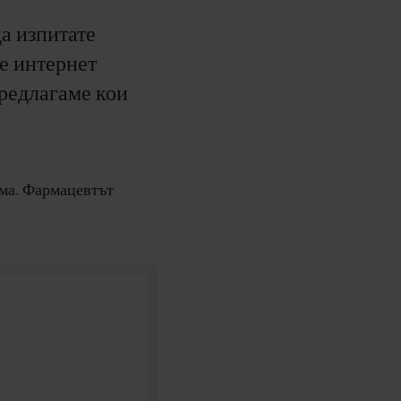
да изпитате
те интернет
предлагаме кои
кума. Фармацевтът