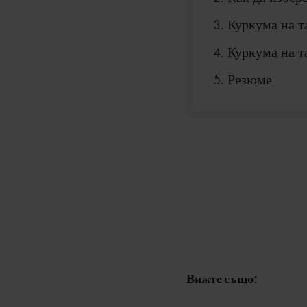
Куркума на т
Куркума на т
Резюме
Вижте също: