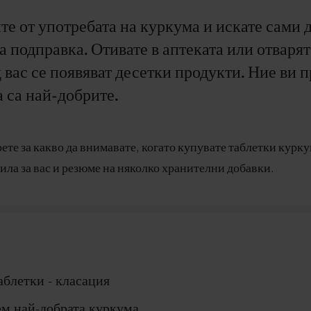
ите от употребата на куркума и искате сами 
та подправка. Отивате в аптеката или отваря
ед вас се появяват десетки продукти. Ние ви 
 са най-добрите.
рете за какво да внимавате, когато купувате таблетки кур
ила за вас и резюме на няколко хранителни добавки.
аблетки - класация
ем най-добрата куркума