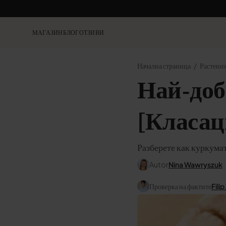
МАГАЗИН
БЛОГ
ОТЗИВИ
Начална страница
Растени
Най-доб
[Класац
Разберете как куркумат
Autor
Nina Wawryszuk
Проверка на фактите
Filip