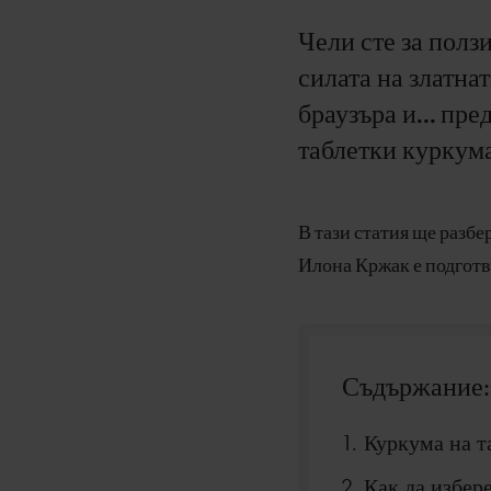
Чели сте за полз
силата на златна
браузъра и... пр
таблетки куркума
В тази статия ще разбе
Илона Кржак е подготв
Съдържание:
Куркума на т
Как да избер