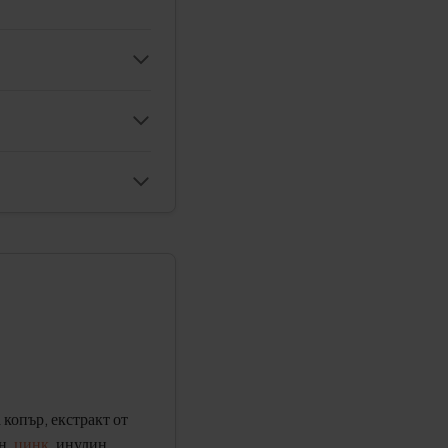
 копър, екстракт от
н,
цинк
, инулин,