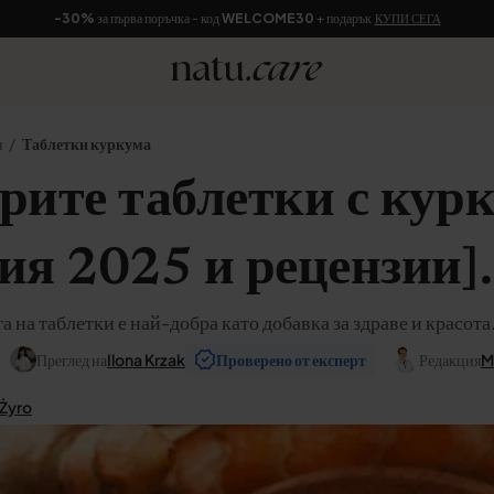
-30%
за първа поръчка - код
WELCOME30
+ подарък
КУПИ СЕГА
я
Таблетки куркума
рите таблетки с кур
ия 2025 и рецензии].
а на таблетки е най-добра като добавка за здраве и красота
Преглед на
Ilona Krzak
Проверено от експерт
Редакция
M
 Żyro