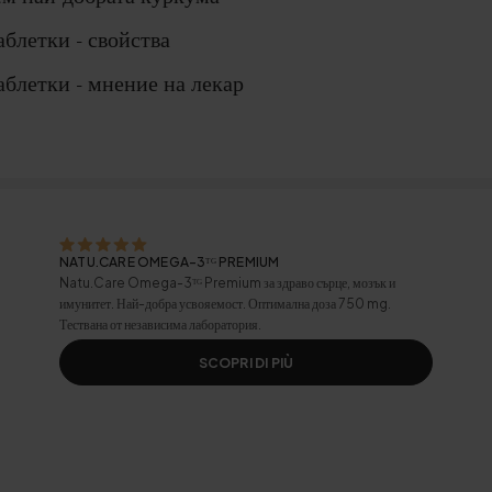
аблетки - свойства
аблетки - мнение на лекар
NATU.CARE OMEGA-3ᵀᴳ PREMIUM
Natu.Care Omega-3ᵀᴳ Premium за здраво сърце, мозък и
имунитет. Най-добра усвояемост. Оптимална доза 750 mg.
Тествана от независима лаборатория.
SCOPRI DI PIÙ