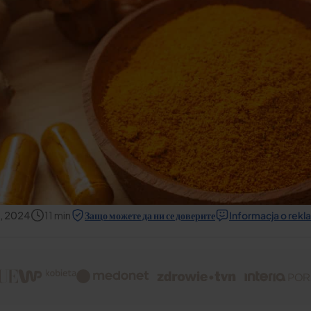
и, 2024
11
min
Защо можете да ни се доверите
Informacja o rek