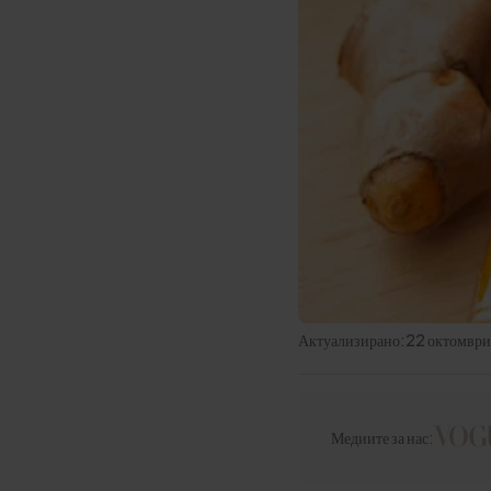
Актуализирано:
22 октомвр
Медиите за нас: