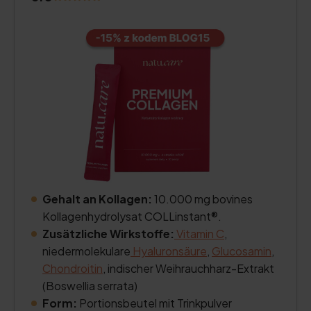
Gehalt an Kollagen:
10.000 mg bovines
Kollagenhydrolysat COLLinstant®.
Zusätzliche Wirkstoffe:
Vitamin C
,
niedermolekulare
Hyaluronsäure
,
Glucosamin
,
Chondroitin
, indischer Weihrauchharz-Extrakt
(Boswellia serrata)
Form:
Portionsbeutel mit Trinkpulver