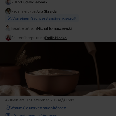
Autor
Ludwik Jelonek
Rezensiert von
Julia Skrajda
Von einem Sachverständigen geprüft
Bearbeitet von
Michał Tomaszewski
Faktenüberprüfung
Emilia Moskal
Aktualisiert:
03 Dezember, 2024
7
min
Warum Sie uns vertrauen können
Informationen zur Werbung