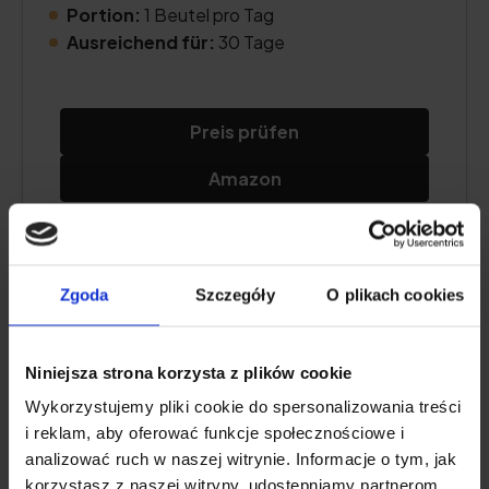
Portion:
1 Beutel pro Tag
Ausreichend für:
30 Tage
Preis prüfen
Amazon
Beschreibung des Produkts
Zgoda
Szczegóły
O plikach cookies
Pro und Kontra
Niniejsza strona korzysta z plików cookie
Wykorzystujemy pliki cookie do spersonalizowania treści
Zusätzliche Informationen
i reklam, aby oferować funkcje społecznościowe i
analizować ruch w naszej witrynie. Informacje o tym, jak
korzystasz z naszej witryny, udostępniamy partnerom