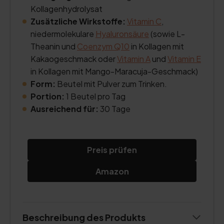
Kollagenhydrolysat
Zusätzliche Wirkstoffe:
Vitamin C
,
niedermolekulare
Hyaluronsäure
(sowie L-
Theanin und
Coenzym Q10
in Kollagen mit
Kakaogeschmack oder
Vitamin A
und
Vitamin E
in Kollagen mit Mango-Maracuja-Geschmack)
Form:
Beutel mit Pulver zum Trinken.
Portion:
1 Beutel pro Tag
Ausreichend für:
30 Tage
Preis prüfen
Amazon
Beschreibung des Produkts