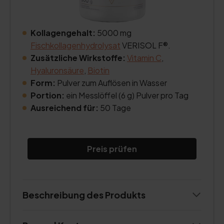
Kollagengehalt:
5000 mg
Fischkollagenhydrolysat
VERISOL F®.
Zusätzliche Wirkstoffe:
Vitamin C
,
Hyaluronsäure
,
Biotin
Form:
Pulver zum Auflösen in Wasser
Portion:
ein Messlöffel (6 g) Pulver pro Tag
Ausreichend für:
50 Tage
Preis prüfen
Beschreibung des Produkts