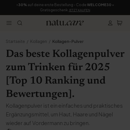
-30%
auf deine erste Bestellung - Code
WELCOME30
+
Gratisgeschenk
JETZT KAUFEN
Startseite
Kollagen
Kollagen-Pulver
Das beste Kollagenpulver
zum Trinken für 2025
[Top 10 Ranking und
Bewertungen].
Kollagenpulver ist ein einfaches und praktisches
Ergänzungsmittel, um Haut, Haare und Nägel
wieder auf Vordermann zu bringen.