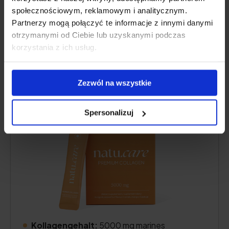
społecznościowym, reklamowym i analitycznym.
BESTE GESAMTLEISTUNG
Partnerzy mogą połączyć te informacje z innymi danymi
otrzymanymi od Ciebie lub uzyskanymi podczas
Natu.Care Kollagen Premium 5000
korzystania z ich usług.
mg, Mango-Maracuja
5.0
Zezwól na wszystkie
Spersonalizuj
Kollagengehalt:
5000 mg marines