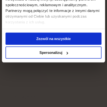
Hair, skin, nails
społecznościowym, reklamowym i analitycznym.
Natu.Care Premium kollagen 10 000
Partnerzy mogą połączyć te informacje z innymi danymi
otrzymanymi od Ciebie lub uzyskanymi podczas
Weight loss
mg, mango-maracuja
korzystania z ich usług.
5.0
Gut, metabolism
Zezwól na wszystkie
Immunity
Spersonalizuj
Kollagenindhold:
10.000 mg marint
kollagenhydrolysat