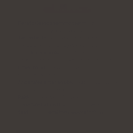
Førsteklasses sammensætning:
1.200 mg
ren natriumbutyrat pr. daglig portion
Tarmstøtte:
regenerering, balance i
mikrobiotaen og fordøjelseskomfort
Intet kompromis:
ingen fyldstoffer,
tilsætningsstoffer eller konserveringsmidler
Effektivitet:
mikroindkapslet form med øget
biotilgængelighed
Anbefales efter antibiotika:
genoprettelse
af tarmens mikroflora
Pakke:
60 kapsler / 30 dage
Anbefalet af Institute of Microecology
og
testet i J.S.Hamiltons laboratorium