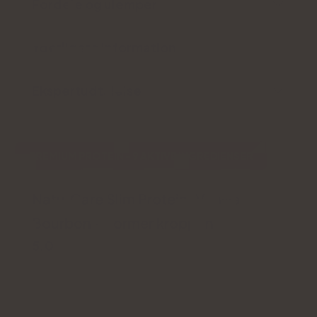
Fordele og ulemper
Yderligere information
Ekspertudtalelse
PREMIUM PROTEIN - 9 AKTIVE INGREDIENSER
Natu.Care Slim Protein, Vanilla
Bourbon - Former kroppen
5.0