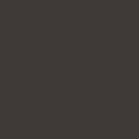
helbredsproblemer, herunder forgiftning og
.
Husk dog, at almindelige kilder til fluor, som
f.eks. tandpasta og vand fra hanen, normalt
indeholder mineralet i mængder, der er sikre for
kroppen.
Når fluor indtages i for store
mængder, opstår der patologiske
ændringer i ameloblasterne under
emaljeudviklingen, hvilket
resulterer i vanskeligheder med at