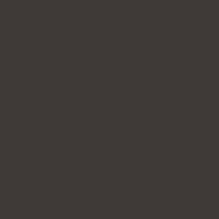
danne normal emalje.
Ilona Krzak
Master i farmaci
BEDST SAMLET
Natu.Care Kollagen Premium 5000
mg, mango-passionfrugt
5.0
(236) vurderinger på Natu.Care