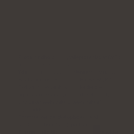
Proteinindhold
: 20 g valleproteinisolat (WPI)
af høj kvalitet pr. portion.
Yderligere aktive ingredienser:
C-vitamin,
B-vitaminer (B1, B2, B3, B5, B6, B7, B9, B12),
E-vitamin, K-vitamin, krom, akaciefibre,
figenkaktusekstrakt, marietidselekstrakt,
vindruekerneekstrakt, urteekstrakt af
agerpadderok.
Form:
pulver, der skal opløses i vand
Daglig portion:
25 g (1 portion)
Tilstrækkelig til:
15 dage (pakken indeholder