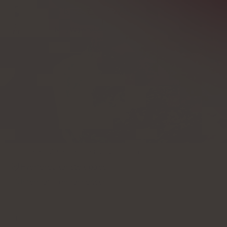
Redigeret af
Bartłomiej Turczyński
Faktatjek
Nina Wawryszuk
Opdateret:
20 september, 2024
11
min
Hvorfor du kan stole på os
Information om annonceringer
Medier om os: