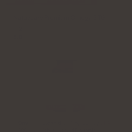
Natu.Care Premium Omega 3 TG 750
mg
5.0
Omega 3-indhold:
750 mg (250 mg
DHA
+
500 mg
EPA
) beriget med E-vitamin