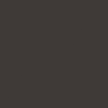
Ligesom mange andre stoffer kan fluor være
sundhedsskadeligt, hvis det indtages i for store
mængder. For meget eksponering for fluor, især
under tandudviklingen hos børn, kan føre til
fluorose. Det er en tilstand, der forårsager
misfarvning og revner på tændernes overflade,
og som potentielt kan påvirke
udseende og
sundhed.
Virkningerne af høje doser fluor kan også
omfatte svækkede knogler og problemer med
huden samt fordøjelses- og nervesystemet.
Desuden kan langvarig udsættelse for høje
koncentrationer af fluor føre til alvorlige