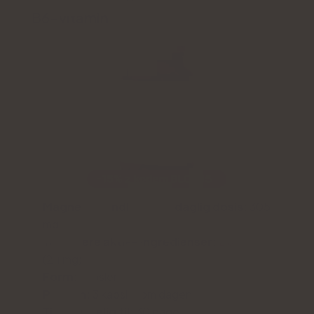
B6-vitamin
Magnesiumindhold i en daglig dosis:
305
mg
Yderligere aktive ingredienser:
B6-vitamin
(2,1 mg)
Form:
kapsler
Portion:
3 kapsler om dagen
Tilstrækkelig til:
30 dage