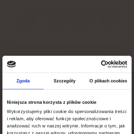
Tjek prisen
Produktbeskrivelse
Fordele og ulemper
You get
Zgoda
Szczegóły
O plikach cookies
Yderligere information
15% discount
Brugeranmeldelse
Niniejsza strona korzysta z plików cookie
To apply for a discount, tell us what is most important
to you.
Wykorzystujemy pliki cookie do spersonalizowania treści
i reklam, aby oferować funkcje społecznościowe i
What is your goal?
analizować ruch w naszej witrynie. Informacje o tym, jak
BEDSTE SAMLEDE RESULTAT
korzystasz z naszej witryny, udostępniamy partnerom