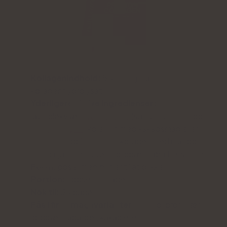
Kollagenindhold:
5000 mg marint
kollagenhydrolysat
Yderligere aktive ingredienser:
C-vitamin
,
lavmolekylær
hyaluronsyre
(samt L-theanin og
coenzym Q10
i kollagen med kakaosmag eller
A-vitamin
og
E-vitamin
i kollagen med mango-
maracuja-, brombær-, jordbær-rabarbersmag)
Form:
poser med pulver til at drikke
Portion:
1 pose om dagen
Nok til:
30 dage
Fås i fire smagsvarianter
: mango, brombær,
jordbær-rabarber, kakao eller en blanding af