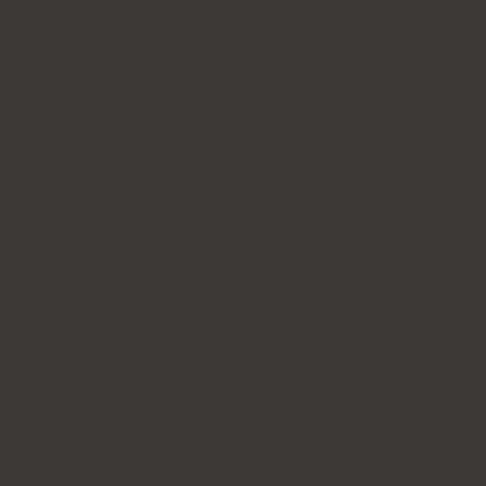
COLLinstant® bovint kollagenhydrolysat.
Yderligere aktive ingredienser:
C-vitamin
,
lavmolekylær
hyaluronsyre
,
glucosamin
,
chondroitin
, indisk frankincense
harpiksekstrakt (boswellia serrata)
Form:
poser med drikkepulver
Portion:
1 pose om dagen
Tilstrækkelig til:
30 dage
Tjek prisen
Produktbeskrivelse
Fordele og ulemper