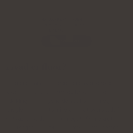
NATU.CARE KOLLAGEN
PREMIUM SPORT 10000
MG, KIRSEBÆR
SCOPRI DI PIÙ
Hvad er fluor?
Fluor er et mineral, der spiller en vigtig rolle i
kroppen. Det er afgørende for den rette
udvikling og vedligeholdelse af tænder og
knogler. Ikke desto mindre kan et overskud af
det være skadeligt. For meget af mineralet
forårsager misfarvning og revner i tændernes