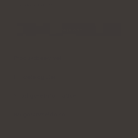
smagsvarianter
Tjek prisen
Produktbeskrivelse
Fordele og ulemper
Yderligere information
Brugeranmeldelse