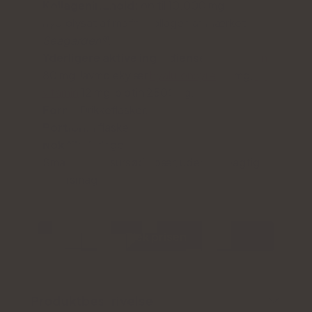
Kollagenindhold:
op til 10.000 mg
hydrolysat af marinekollagen af mærket
Seagarden®
.
Yderligere aktive ingredienser:
C-vitamin
80 mg, lavmolekylær
hyaluronsyre
60 mg,
E-
vitamin
12 mg, biotin 2500 µg.
Form:
Drikkeflasker.
Portion:
1 flaske
Nok til:
15 dage
Smag
:
lækre sursøde bær, uden fiskeagtig
eftersmag
Tjek prisen
Produktbeskrivelse