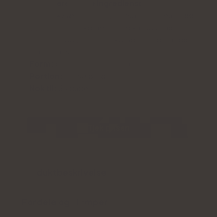
Yderligere aktive ingredienser:
C-vitamin
,
lavmolekylær
hyaluronsyre
(samt L-theanin og
coenzym Q10
i kollagen med kakaosmag eller
A-vitamin
og
E-vitamin
i kollagen med mango-
maracuja-smag)
Form:
poser med pulver til at drikke
Portion:
1 pose om dagen
Nok til:
30 dage
Tjek prisen
Produktbeskrivelse
Fordele og ulemper