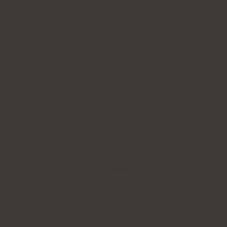
Yderligere information
ANBEFALET AF INSTITUTTET FOR
MIKROØKOLOGI
Natu.Care Natriumbutyrat Premium
5.0