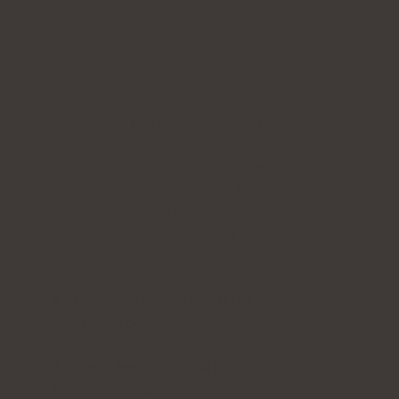
Indhold af kollagen:
5000 mg hydrolyseret
marinel kollagen
Yderligere aktive ingredienser:
vitamin C
,
lavmolekylært
hyaluronsyre
(samt L-theanin
og
coenzym Q10
i kollagen med smag af kakao
eller
vitamin A
og
vitamin E
i kollagen med smag
af mango–passionsfrugt, brombær, jordbær-
rabarber)
Form:
poser med pulver til drik
Portion:
1 pose dagligt
Rækker til:
30 dage
Findes i fire smagsvarianter:
mango,
brombær, jordbær-rabarber, kakao eller mix af