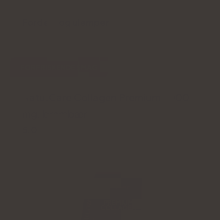
Fordele og ulemper
FORFRISKENDE SMAG
Natu.Care Collagen Premium 5000
mg, brombær
5.0