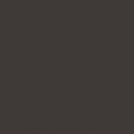
BEDST FOR LEDDENE
Natu.Care Collagen Premium 10000
mg, kirsebær
5.0
Indhold af kollagen:
10.000 mg