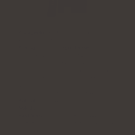
Kollagenindhold:
5000 mg marint
kollagenhydrolysat
Yderligere aktive ingredienser:
C-vitamin
,
lavmolekylær
hyaluronsyre
(samt L-theanin og
coenzym Q10
i kollagen med kakaosmag eller
A-vitamin
og
E-vitamin
i kollagen med mango-
maracuja-, brombær-, jordbær- og
rabarbersmag)
Form:
poser med pulver til at drikke
Portion:
1 pose om dagen
Nok til:
30 dage
Fås i fire smagsvarianter
: mango, brombær,
jordbær-rabarber, kakao eller en blanding af
smagsvarianter