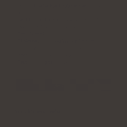
Form af naturlige triglycerider
- bedste
absorption og biotilgængelighed
Lavt totox-forhold på 6,5
- garanti for
fiskeoliens friskhed og renhed
Certificeret
bæredygtigt fiskeri
Til hjerne, hjerte og immunforsvar:
understøtter vigtige kropsfunktioner
Portion:
1 kapsel om dagen
Tilstrækkelig til:
60 dage
Tjek prisen
Produktbeskrivelse