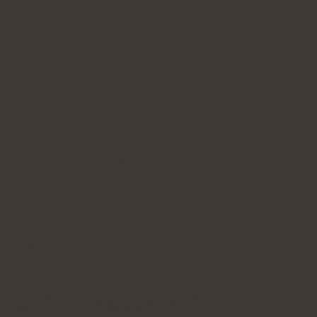
emalje. Derfor er det vigtigt med mådehold og
en passende
.
Hvad er symbolet for fluor?
Fluor, et kemisk grundstof med atomnummer 9,
er repræsenteret i det periodiske system med
symbolet "F". På grund af sine kemiske
egenskaber bruges denne forbindelse i vid
udstrækning i bl.a. tandpleje og forskellige
industrier, f.eks. nuklear, metallurgisk og
industri.
Er fluor skadeligt?