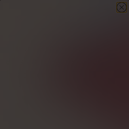
-30%
på din første ordre – kode
WELCOME30
+ gave
KØB NU
Hjem
Mineraler
Fluor
Fluor i kroppen: hvad det
er, skade, egenskaber,
hvad det er i
Fluor er et vigtigt mineral for, at kroppen kan
fungere ordentligt. Hvordan virker det, og er det
skadeligt? Se her!
Forfatter
Ludwik Jelonek
Gennemgået af
Ilona Krzak
Verificeret af en ekspert