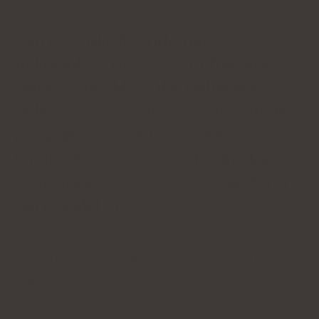
Kan du huske fluoridering i
folkeskolen? Den særlige eftersmag var
faktisk fluor. Mens det tidligere var
sådan, at næsten alle elever løb rundt
på gangen med skum i munden, synes
tendensen i dag at være den modsatte -
fluor anses af mange mennesker for at
være skadeligt.
På trods af udseendet er en tilstrækkelig
mængde af det vigtigt for helbredet. Derfor vil vi
sammen med Ilona Krzak, MSc Pharmacy,