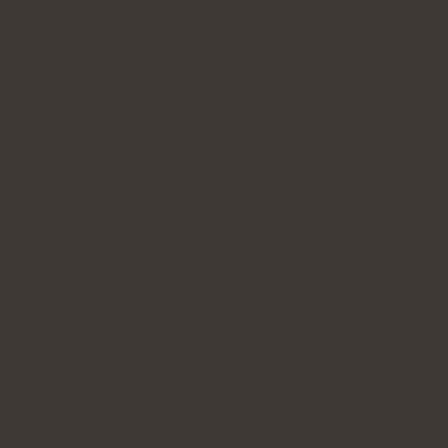
Yderligere information
Brugeranmeldelse
LÆKKER FRUGTAGTIG SMAG
Natu.Care Collagen Premium 5000
mg, jordbær-rabarber
5.0