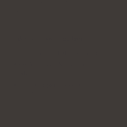
forklare, hvordan fluor virker, hvornår det er
farligt, og hvordan man bruger det.
I denne artikel vil du lære:
Hvad fluor er, og hvilket symbol det har.
Om fluor er skadeligt, og hvordan det
virker.
Hvad er symptomerne på fluormangel og
-overskud.
Hvad er fluor