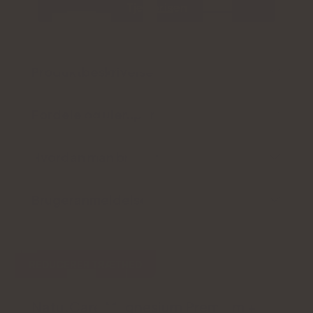
Tjek prisen
Produktbeskrivelse
Fordele og ulemper
Hvordan man bruger
Brugeranmeldelse
REDUCERER TRÆTHED
Natu.Care Magnesium Premium +