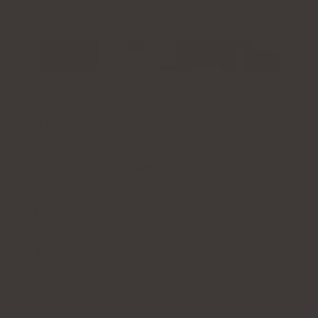
Tjek prisen
Produktbeskrivelse
Fordele og ulemper
Yderligere information
Brugeranmeldelse
UNDERSTØTTER HJERNENS FUNKTION