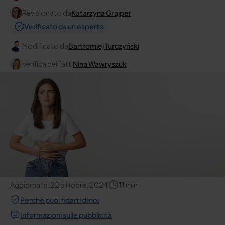
Revisionato da
Katarzyna Grajper
Verificato da un esperto
Modificato da
Bartłomiej Turczyński
Verifica dei fatti
Nina Wawryszuk
Aggiornato:
22 ottobre, 2024
11
min
Perché puoi fidarti di noi
Informazioni sulle pubblicità