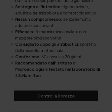
butirrato di sodio puro per dose giornaliera
Sostegno all'intestino:
rigenerazione,
equilibrio del microbiota e comfort digestivo
Nessun compromesso:
senza riempitivi,
additivi o conservanti
Efficacia:
forma microincapsulata con
maggiore biodisponibilità
Consigliato dopo gli antibiotici:
ripristino
della microflora intestinale
Confezione:
60 capsule / 30 giorni
Raccomandato dall'Istituto di
Microecologia
e
testato nel laboratorio di
J.S.Hamilton
Controlla il prezzo