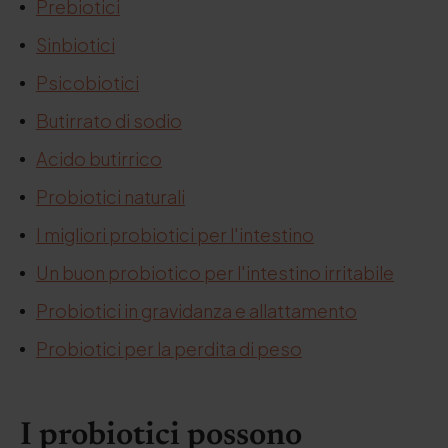
Prebiotici
Sinbiotici
Psicobiotici
Butirrato di sodio
Acido butirrico
Probiotici naturali
I migliori probiotici per l'intestino
Un buon probiotico per l'intestino irritabile
Probiotici in gravidanza e allattamento
Probiotici per la perdita di peso
I probiotici possono