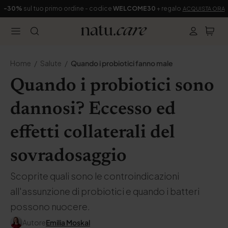
-30%
sul tuo primo ordine - codice
WELCOME30
+ regalo
ACQUISTA ORA
Home
Salute
Quando i probiotici fanno male
Quando i probiotici sono
dannosi? Eccesso ed
effetti collaterali del
sovradosaggio
Scoprite quali sono le controindicazioni
all'assunzione di probiotici e quando i batteri
possono nuocere.
Autore
Emilia Moskal