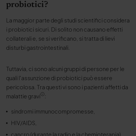
probiotici?
La maggior parte degli studi scientifici considera
i probiotici sicuri. Di solito non causano effetti
collaterali e, se si verificano, si tratta di lievi
disturbi gastrointestinali.
Tuttavia, ci sono alcuni gruppi di persone per le
quali l'assunzione di probiotici può essere
pericolosa. Tra questi vi sono i pazienti affetti da
malattie gravi
:
sindromi immunocompromesse,
HIV/AIDS,
cancro (durante la radio e la chemioterapia),