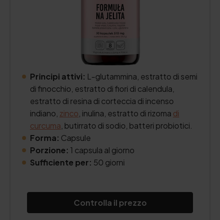
Principi attivi:
L-glutammina, estratto di semi
di finocchio, estratto di fiori di calendula,
estratto di resina di corteccia di incenso
indiano,
zinco
, inulina, estratto di rizoma
di
curcuma
, butirrato di sodio, batteri probiotici.
Forma:
Capsule
Porzione:
1 capsula al giorno
Sufficiente per:
50 giorni
Controlla il prezzo