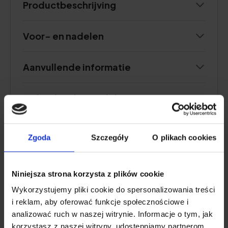
Productbeschrijving
Voor- en nadelen
Aanvullende informatie
Gebruikersbeoordeling
Zgoda
Szczegóły
O plikach cookies
LICHTGEWICHT FORMULE
Niniejsza strona korzysta z plików cookie
Neutrogena Hand Care lichte
Wykorzystujemy pliki cookie do spersonalizowania treści
handcrème
i reklam, aby oferować funkcje społecznościowe i
analizować ruch w naszej witrynie. Informacje o tym, jak
korzystasz z naszej witryny, udostępniamy partnerom