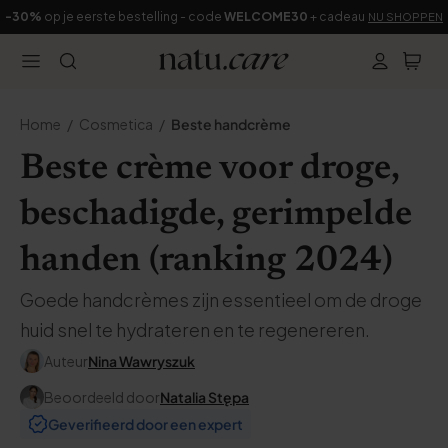
-30%
op je eerste bestelling - code
WELCOME30
+ cadeau
NU SHOPPEN
Home
Cosmetica
Beste handcrème
Beste crème voor droge,
beschadigde, gerimpelde
handen (ranking 2024)
Goede handcrèmes zijn essentieel om de droge
huid snel te hydrateren en te regenereren.
Auteur
Nina Wawryszuk
Beoordeeld door
Natalia Stępa
Geverifieerd door een expert