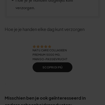
Hoe je je handen dagelijks kunt
verzorgen.
Hoe je je handen elke dag kunt verzorgen
NATU.CARE COLLAGEEN
PREMIUM 5000 MG,
MANGO-PASSIEVRUCHT
SCOPRI DI PIÙ
.
Misschien ben je ook geïnteresseerd in
andere schoonheidsproducten: