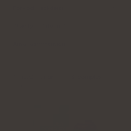
För- och nackdelar
Ytterligare information
Användarrecension
Natu.Care Formulär B-complex
5.0