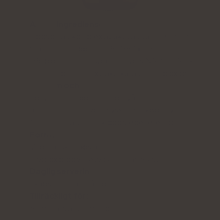
Aktiva ingredienser:
Liposomalt komplex av aktiva vitaminer B¹-B₁₂
(tiamin TPP, riboflavin-5-fosfat, B6 P-5-P,
B5, biotin, metylkobalamin) plus NADH, PABA
och bambubladsextrakt (källa till kiseldioxid).
För vem och varför.
För vuxna - stöder energinivåer,
ämnesomsättning, nervsystem, kognitiv
funktion, hjärta och kroppsregenerering.
Form:
Vegetariska kapslar
(hydroxipropylmetylcellulosa), 60 st.
Daglig servering:
1 kapsel mellan måltiderna
Tillräckligt för:
60 dagars användning