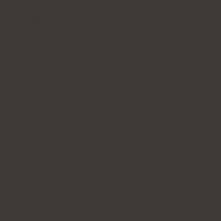
Malabsorption
Magsjukdomar (t.ex. gastrit),
medfödd brist på intrinsic factor (vitaminet har
inget att binda till, så det absorberas inte),
Sjukdomar i tunntarmen (t.ex. Crohns sjukdom,
tumörer),
celiaki,
medfödd malabsorption,
ökad konsumtion av bakterier (bakteriellt
överväxtsyndrom SIBO),
infektion med bandmask.