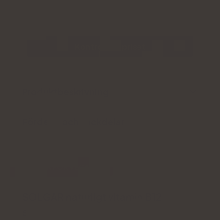
Kontrollera priset
Produktbeskrivning
Fördelar och nackdelar
IDEALISK FÖR VEGANER
SOLGAR naturligt vitamin B12
5.0