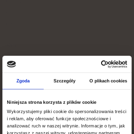
symtom,
ångest
,
problem med koncentration och minne.
Syn:
Synstörningar.
You get
Zgoda
Szczegóły
O plikach cookies
Hud, hår, naglar:
15% discount
gulaktig färg på
,
Niniejsza strona korzysta z plików cookie
To apply for a discount, tell us what is most important
to you.
skörhet och
håravfall
,
Wykorzystujemy pliki cookie do spersonalizowania treści
i reklam, aby oferować funkcje społecznościowe i
What is your goal?
skörhet, sprickbildning och
analizować ruch w naszej witrynie. Informacje o tym, jak
pigmentförändringar på
naglarna
.
korzystasz z naszej witryny, udostępniamy partnerom