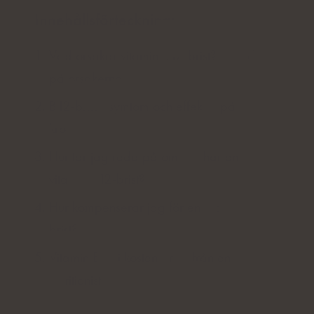
Innehållsförteckning:
Vad orsakar vitamin B12-brist? Ta reda
på orsakerna
B12-brist - symtom och effekter på
kroppen
Hur tar jag reda på om jag har en
vitamin B12-brist?
Hur kompenserar jag för en vitamin B12-
brist?
Vitamin B12 i kosten - råd från en
nutritionist