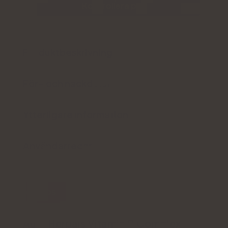
Kontrollera pris
Produktbeskrivning
För- och nackdelar
Ytterligare information
Användarrecension
HÖG DOS
Aura Herbals Vitamin B Complex