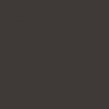
komplettera sin kost med B-vitaminer i en
sammanhängande formel, istället för att
använda enskilda preparat.
Form:
Kapslar möjliggör bekväm och exakt
användning av produkten som en del av daglig
kosttillskott.
Daglig dos:
Rekommenderad daglig dos är 1 kapsel, som
tas enligt tillverkarens information på
förpackningen.
Räcker till:
Produkten räcker till
60 dagar
användning,
enligt informationen från tillverkaren.