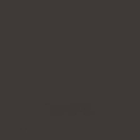
HUD, HÅR, NAGLAR: GLOW
STORIES
SCOPRI DI PIÙ
Se även: