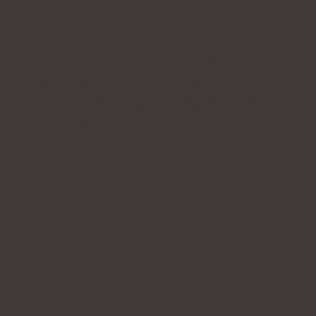
Médiá o nás:
Korrekta nivåer av vitamin B12 har en
positiv effekt på hela kroppen. Brist
kan vara förknippat med obehagliga
hälsoeffekter.
Kan du känna igen hur din kropp kräver tillskott av
vitamin B12? Tillsammans med nutritionisten
Aleksandra Cudna berättar vi allt du behöver veta
om B12-brist och hur du kan hantera den på ett
hälsosamt sätt.