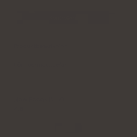
Kontrollera pris
Produktbeskrivning
För- och nackdelar
Now Foods B-50
4.8