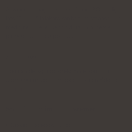
Använder du något av dessa ämnen? Oroa dig
inte för det! Din läkare kan besluta att ändra din
medicinering eller den tid du tar den, beroende
på de problem du upplever.
Ålder 60+
I denna åldersgrupp förekommer det ofta
störningar i magen och absorptionen
detta
vitamin.
Störningar i immunsystemet
Graves-Basedow sjukdom,