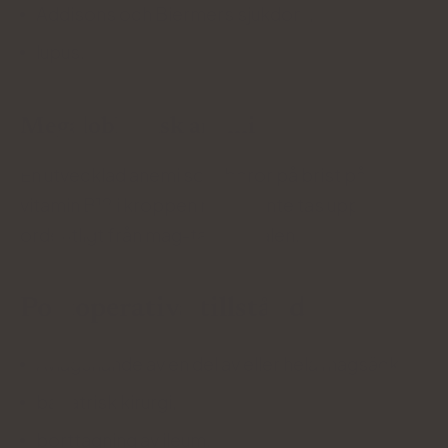
Addisons och Biermers sjukdom,
lupus.
Megaloblastisk anemi
En utvecklad anemi som beror på brist på
vitamin B12 i kroppen när det inte tas upp
ordentligt från mag-tarmkanalen.
Postoperativa tillstånd
Avlägsnande av en del av eller hela magsäcken,
bariatrisk kirurgi,
borttagning av ileum.