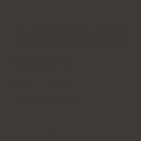
portioner)
Tillräckligt för: 2 månader
Kontrollera pris
Produktbeskrivning
För- och nackdelar
Ytterligare information
MittBästaB12Komplex+