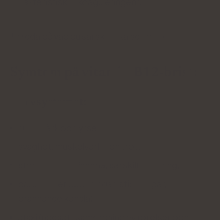
karakteristiska "koaguleringen".
Ta reda på vad du särskilt ska se upp för.
Symtom på vitamin B12-brist:
Nervsystemet:
huvudvärk och yrsel,
svaghet, muskelvärk och trötthet,
störningar av sinnena, särskilt beröring,
parestesier (domningar, stickningar,
brännande känsla),
ataxi (nedsatt samordning av rörelser och