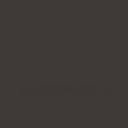
funktion, nervsystemet och hjälper till att
hantera stress och trötthet
Form:
Veganska kapslar
Daglig portion:
1 kapsel på morgonen, helst under eller efter
en måltid; kan tas cykliskt eller dagligen
Tillräckligt för:
30 dagars användning
Kontrollera pris
Produktbeskrivning