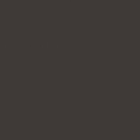
Brist kan uppstå när serumkoncentrationen av
vitamin B12 blir för låg för att uppfylla
krav.
Orsaker till brist:
Kost
Dålig och otillräckligt näringsrik,
dålig näring, brist på variation, enformig,
diet med lågt kaloriinnehåll,
vegan eller vegetarian,
stora mängder alkohol.