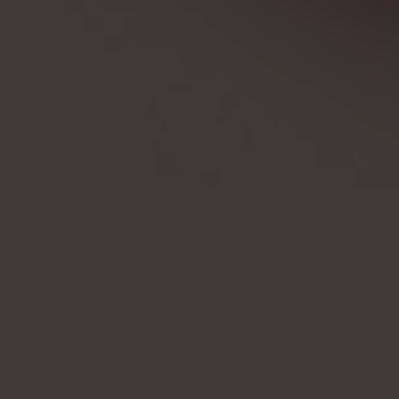
Overené odborníkom
Redigerad av
Michał Tomaszewski
Faktagranskning
Nina Wawryszuk
Aktualizované:
03 december, 2024
8
min
Prečo nám môžete veriť
Informácie o reklamách