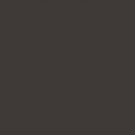
Gastrointestinala systemet:
Förstoppning eller diarré,
aptitlöshet, illamående,
viktnedgång,
smakstörningar,
stomatit med sårbildning och
,
svullnad, brännande och rödhet i tungan.
Psykisk:
sänkt humör
,
humörförändringar,