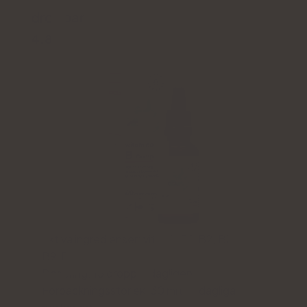
droppar
4.8
Aktiva ingredienser: vitamin B1, B2, B3, B5, B7,
B9, B12
Dosering: 15 droppar dagligen
Förpackningsstorlek: 30 ml (60 dagliga