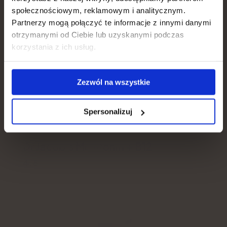
Hair, skin, nails
społecznościowym, reklamowym i analitycznym.
Partnerzy mogą połączyć te informacje z innymi danymi
Libido:
otrzymanymi od Ciebie lub uzyskanymi podczas
Weight loss
korzystania z ich usług.
dysfunktion som ett resultat av ökade
Gut, metabolism
homocysteinnivåer i kroppen.
Zezwól na wszystkie
Immunity
Spersonalizuj
FÖR SUGNING
Dr Jacob's Melatonin + B12
4.8