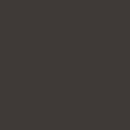
Läkemedel som tas
Samtidig användning av följande ämnen
försämrar
absorptionen av vitamin
:
läkemedel som minskar utsöndringen av
magsyra,
metformin (antidiabetiskt läkemedel),
preventivmedeli,
aminosalicylsyra (läkemedel mot tuberkulos),
kolkicin (ett antiinflammatoriskt läkemedel
som används för att förebygga och behandla
giktattacker).