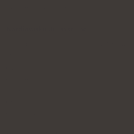
problem med balansen
.
Kardiovaskulära systemet:
Brist leder till
megaloblastisk anemi
manifesteras
av:
yrsel,
blekhet,
andfåddhet,
svaghet,
snabb hjärtfrekvens.