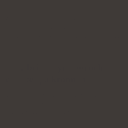
Är du i riskzonen för vitamin B12-brist? Kolla in
symptomen på vitamin B12-brist nu - låter det
bekant? Eller kanske någon i din närhet har några
av symptomen?
B12-brist - symtom och
effekter på kroppen
Vitamin B12-brist manifesterar sig i många
system i kroppen och du kan bland annat
uppleva svaghet, yrsel, gastrointestinala
störningar, sjukdomskänsla eller den