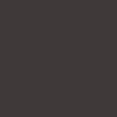
Hur kompenserar man snabbt en vitamin B12-
brist?
Vitamin B12
Vitamin B5
B-vitaminer
Biotin
Biotin för hår
Magnesium
Det bästa magnesiumet
Vad orsakar vitamin B12-
brist? Ta reda på orsakerna