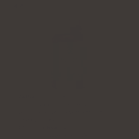
4.8
Aktiva ingredienser:
Komplex av alla B-vitaminer och utvalda
adaptogener: ashwagandha och rhodiola
rosea; växtbaserat vitamin B12
För vem och varför.
För vuxna - stödjer energinivåer, hjärnans