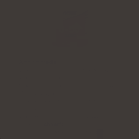
Aktiva ingredienser:
Varje kapsel innehåller 50 mg vardera av
vitaminerna B1 (tiamin), B2 (riboflavin), B3
(niacin), B6, B5 (pantotensyra), 680 µg folat
(400 µg folsyra), 50 µgg B12
(cyanokobalamin), biotin (50 µg), plus kolin (50
mg), PABA (25 mg) och inositol (25 mg) - B-
vitaminer i en form som lätt tas upp av kroppen
För vem och varför?
För vuxna - stöder energiproduktionen,