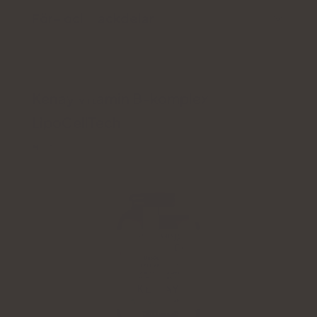
För- och nackdelar
Kenay Vitamin B-komplex
LipoCellTech
4.7