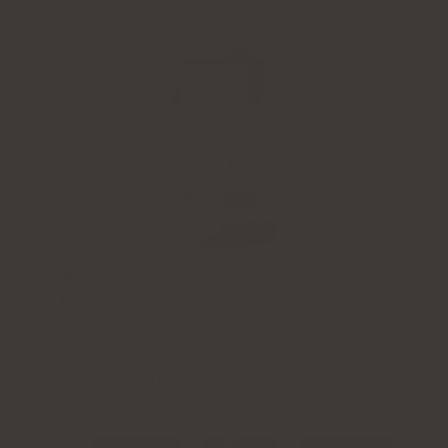
Aktiva ingredienser:
vitamin B12
Form:
tabletter
Förpackningsstorlek:
100 tabletter
Portion:
1 tablett per dag
Tillräckligt för:
100 dagar