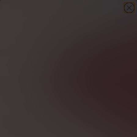
-30%
på din första beställning – kod
WELCOME30
+ present
HANDLA NU
Domov
Vitaminer
Brist på vitamin B12
Brist på vitamin B12.
Orsaker, symtom och
behandling
Korrekta nivåer av vitamin B12 har en positiv
effekt på hela kroppen. Brist kan vara förknippat
med obehagliga hälsoeffekter.
Författare
Nina Wawryszuk
Granskad av
Aleksandra Cudna-Bartnicka