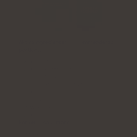
Aktiva ingredienser (i rekommenderad
portion):
vitamin B1 (tiamin)
vitamin B2 (riboflavin)
vitamin B3 (niacin)
vitamin B5 (pantotensyra)
vitamin B6
biotin (vitamin B7)
folsyra (vitamin B9)
vitamin B12
För vem och varför?
Produkten är avsedd för vuxna som vill