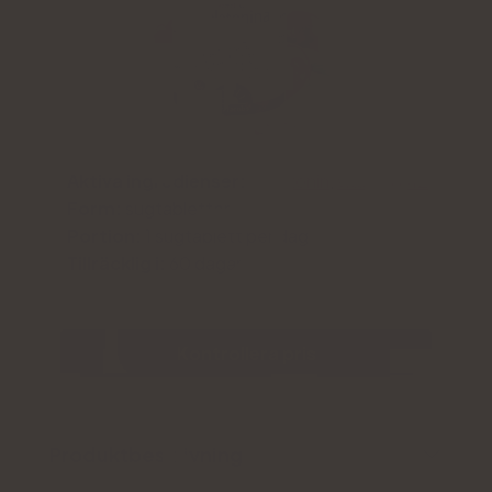
Aktiva ingredienser:
melatonin
,
vitamin B12
Form:
sugtabletter
Portion:
1 sugtablett per dag
Tillräcklig i:
60 dagar
Kontrollera pris
Produktbeskrivning