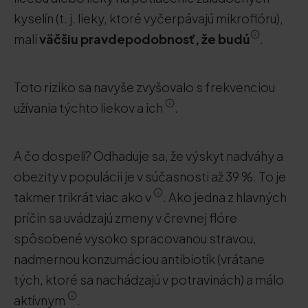
kyselín (t. j. lieky, ktoré vyčerpávajú mikroflóru),
mali
väčšiu pravdepodobnosť, že budú
.
Toto riziko sa navyše zvyšovalo s frekvenciou
užívania týchto liekov a ich
.
A čo dospelí? Odhaduje sa, že výskyt nadváhy a
obezity v populácii je v súčasnosti až 39 %. To je
takmer trikrát viac ako v
. Ako jedna z hlavných
príčin sa uvádzajú zmeny v črevnej flóre
spôsobené vysoko spracovanou stravou,
nadmernou konzumáciou antibiotík (vrátane
tých, ktoré sa nachádzajú v potravinách) a málo
aktívnym
.