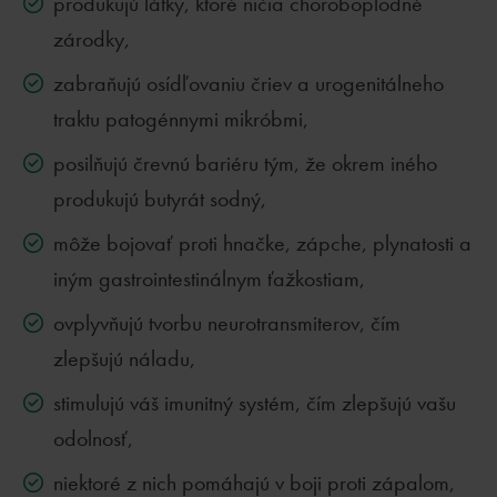
produkujú látky, ktoré ničia choroboplodné
zárodky,
zabraňujú osídľovaniu čriev a urogenitálneho
traktu patogénnymi mikróbmi,
posilňujú črevnú bariéru tým, že okrem iného
produkujú butyrát sodný,
môže bojovať proti hnačke, zápche, plynatosti a
iným gastrointestinálnym ťažkostiam,
ovplyvňujú tvorbu neurotransmiterov, čím
zlepšujú náladu,
stimulujú váš imunitný systém, čím zlepšujú vašu
odolnosť,
niektoré z nich pomáhajú v boji proti zápalom,