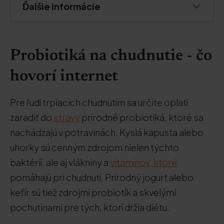
Ďalšie informácie
Probiotiká na chudnutie - čo
hovorí internet
Pre ľudí trpiacich chudnutím sa určite oplatí
zaradiť do
stravy
prírodné probiotiká, ktoré sa
nachádzajú v potravinách. Kyslá kapusta alebo
uhorky sú cenným zdrojom nielen týchto
baktérií, ale aj vlákniny a
vitamínov, ktoré
pomáhajú pri chudnutí. Prírodný jogurt alebo
kefír sú tiež zdrojmi probiotík a skvelými
pochutinami pre tých, ktorí držia diétu.