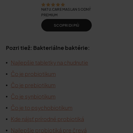
NATU.CARE MASLAN SODNÝ
PREMIUM
SCOPRI DI PIÙ
Pozri tiež: Bakteriálne baktérie:
Najlepšie tabletky na chudnutie
Čo je probiotikum
Čo je prebiotikum
Čo je synbiotikum
Čo je to psychobiotikum
Kde nájsť prírodné probiotiká
Najlepšie probiotiká pre črevá