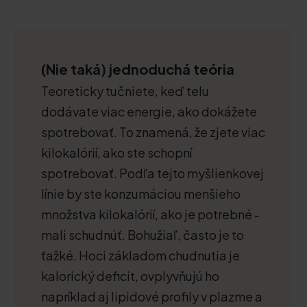
(Nie taká) jednoduchá teória
Teoreticky tučniete, keď telu
dodávate viac energie, ako dokážete
spotrebovať. To znamená, že zjete viac
kilokalórií, ako ste schopní
spotrebovať. Podľa tejto myšlienkovej
línie by ste konzumáciou menšieho
množstva kilokalórií, ako je potrebné -
mali schudnúť. Bohužiaľ, často je to
ťažké. Hoci základom chudnutia je
kalorický deficit, ovplyvňujú ho
napríklad aj lipidové profily v plazme a