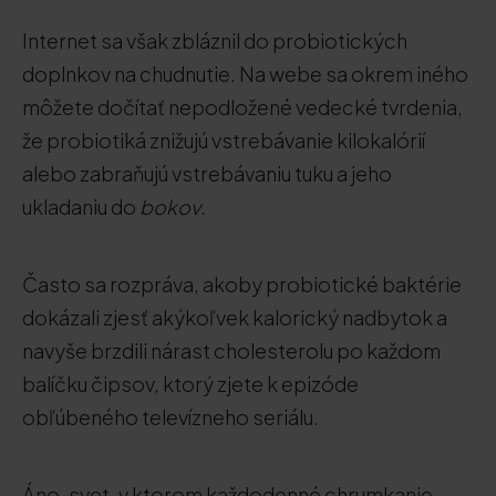
Internet sa však zbláznil do probiotických
doplnkov na chudnutie. Na webe sa okrem iného
môžete dočítať nepodložené vedecké tvrdenia,
že probiotiká znižujú vstrebávanie kilokalórií
alebo zabraňujú vstrebávaniu tuku a jeho
ukladaniu do
bokov
.
Často sa rozpráva, akoby probiotické baktérie
dokázali zjesť akýkoľvek kalorický nadbytok a
navyše brzdili nárast cholesterolu po každom
balíčku čipsov, ktorý zjete k epizóde
obľúbeného televízneho seriálu.
Áno, svet, v ktorom každodenné chrumkanie