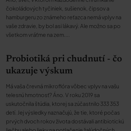
čokoládových tyčiniek, sušienok, čipsov a
hamburgeru zo známeho reťazca nemá vplyv na
vaše zdravie, by bol asi lákavý. Ale možno sa po
všetkom vráťme na zem....
Probiotiká pri chudnutí - čo
ukazuje výskum
Má vaša črevná mikroflóra vôbec vplyv na vašu
telesnú hmotnosť? Áno. V roku 2019 sa
uskutočnila štúdia, ktorej sa zúčastnilo 333 353
detí. Jej výsledky naznačujú, že tie, ktoré počas
prvých dvoch rokov života dostávali antibiotickú
liečbu alebo lieky na potlačenie žalúdočných