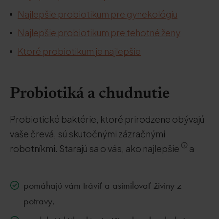
Najlepšie probiotikum pre gynekológiu
Najlepšie probiotikum pre tehotné ženy
Ktoré probiotikum je najlepšie
Probiotiká a chudnutie
Probiotické baktérie, ktoré prirodzene obývajú
vaše črevá, sú skutočnými zázračnými
robotníkmi. Starajú sa o vás, ako najlepšie
a
pomáhajú vám tráviť a asimilovať živiny z
potravy,