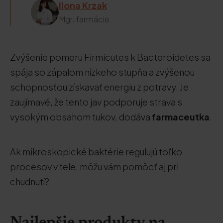
Ilona Krzak
Mgr. farmácie
Zvýšenie pomeru Firmicutes k Bacteroidetes sa
spája so zápalom nízkeho stupňa a zvýšenou
schopnosťou získavať energiu z potravy. Je
zaujímavé, že tento jav podporuje strava s
vysokým obsahom tukov, dodáva
farmaceutka
.
Ak mikroskopické baktérie regulujú toľko
procesov v tele, môžu vám pomôcť aj pri
chudnutí?