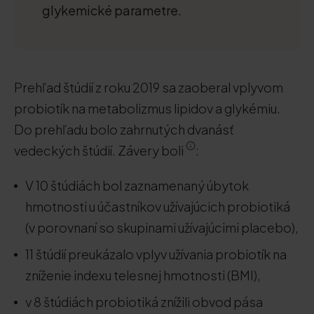
glykemické parametre.
Prehľad štúdií z roku 2019 sa zaoberal vplyvom
probiotík na metabolizmus lipidov a glykémiu.
Do prehľadu bolo zahrnutých dvanásť
vedeckých štúdií. Závery boli
:
V 10 štúdiách bol zaznamenaný úbytok
hmotnosti u účastníkov užívajúcich probiotiká
(v porovnaní so skupinami užívajúcimi placebo),
11 štúdií preukázalo vplyv užívania probiotík na
zníženie indexu telesnej hmotnosti (BMI),
v 8 štúdiách probiotiká znížili obvod pása