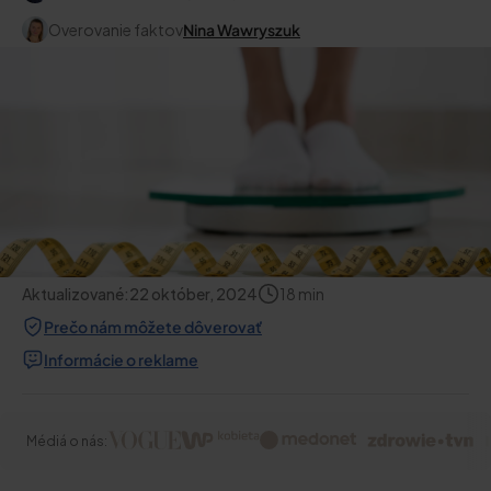
Overovanie faktov
Nina Wawryszuk
Aktualizované:
22 október, 2024
18
min
Prečo nám môžete dôverovať
Informácie o reklame
Médiá o nás: