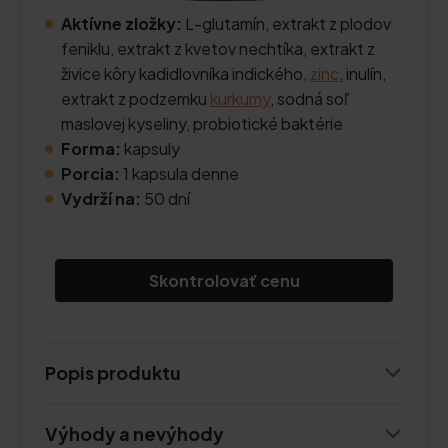
Aktívne zložky:
L-glutamín, extrakt z plodov
feniklu, extrakt z kvetov nechtíka, extrakt z
živice kôry kadidlovníka indického,
zinc
, inulín,
extrakt z podzemku
kurkumy
, sodná soľ
maslovej kyseliny, probiotické baktérie
Forma:
kapsuly
Porcia:
1 kapsula denne
Vydrží na:
50 dní
Skontrolovať cenu
Popis produktu
Výhody a nevýhody