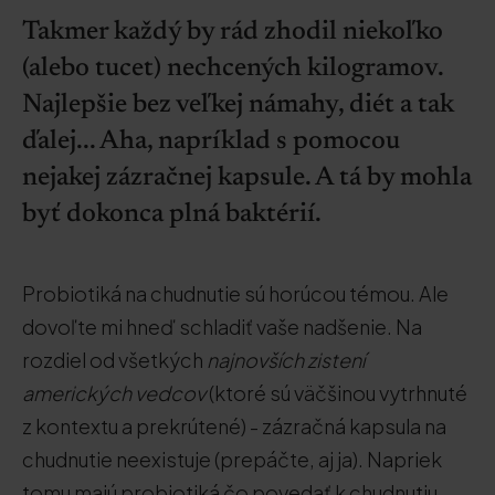
Takmer každý by rád zhodil niekoľko
(alebo tucet) nechcených kilogramov.
Najlepšie bez veľkej námahy, diét a tak
ďalej... Aha, napríklad s pomocou
nejakej zázračnej kapsule. A tá by mohla
byť dokonca plná baktérií.
Probiotiká na chudnutie sú horúcou témou. Ale
dovoľte mi hneď schladiť vaše nadšenie. Na
rozdiel od všetkých
najnovších zistení
amerických vedcov
(ktoré sú väčšinou vytrhnuté
z kontextu a prekrútené) - zázračná kapsula na
chudnutie neexistuje (prepáčte, aj ja). Napriek
tomu majú probiotiká čo povedať k chudnutiu.