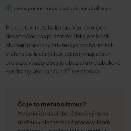
môžu pomôcť regulovať váš metabolizmus.
Presne tak: metabolizmus. V posledných
desaťročiach sa priaznivé účinky probiotík
skúmajú prakticky pri všetkých ochoreniach
vrátane civilizačných. A jedným z najväčších
strašiakov našej doby
je obezita a metabolické
syndrómy, ako napríklad
rezistencia.
Čo je to metabolizmus?
Metabolizmus alebo látková výmena
sú všetky biochemické procesy, ktoré
prebiehajú vo vašom tele a umožňujú