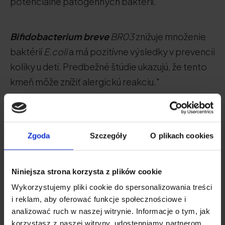
potenciálne patogénnych baktérií.
Bifidobacterium breve
BR03
znižuje množenie
baktérií
E.coli
a má pozitívne výsledky v prevencii
koliky u detí. Predbežné štúdie ukazujú, že tento
kmeň môže znížiť alergickú reakciu."
Ďalšie probiotické druhy odporúčané pre
črevá:
Zgoda
Szczegóły
O plikach cookies
Lactobacillus gasseri
Niniejsza strona korzysta z plików cookie
Lactobacillus coryniformis
Wykorzystujemy pliki cookie do spersonalizowania treści
Lactobacillus casei
i reklam, aby oferować funkcje społecznościowe i
analizować ruch w naszej witrynie. Informacje o tym, jak
Lactobacillus rhamnosus
korzystasz z naszej witryny, udostępniamy partnerom