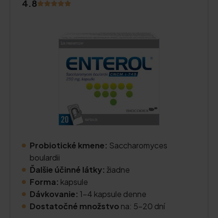
4.8
Probiotické kmene:
Saccharomyces
boulardii
Ďalšie účinné látky:
žiadne
Forma:
kapsule
Dávkovanie:
1-4 kapsule denne
Dostatočné množstvo
na: 5-20 dní