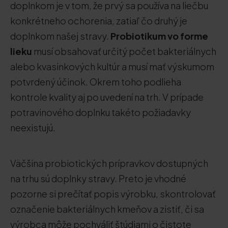
doplnkom je v tom, že prvý sa používa na liečbu
konkrétneho ochorenia, zatiaľ čo druhý je
doplnkom našej stravy.
Probiotikum vo forme
lieku
musí obsahovať určitý počet bakteriálnych
alebo kvasinkových kultúr a musí mať výskumom
potvrdený účinok. Okrem toho podlieha
kontrole kvality aj po uvedení na trh. V prípade
potravinového doplnku takéto požiadavky
neexistujú.
Väčšina probiotických prípravkov dostupných
na trhu sú doplnky stravy. Preto je vhodné
pozorne si prečítať popis výrobku, skontrolovať
označenie bakteriálnych kmeňov a zistiť, či sa
výrobca môže pochváliť štúdiami o čistote