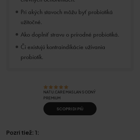
Pri akých stavoch môžu byť probiotiká
užitočné.
Ako doplniť stravu o prírodné probiotiká.
Či existujú kontraindikácie užívania
probiotík.
NATU.CARE MASLAN SODNÝ
PREMIUM
SCOPRI DI PIÙ
Pozri tiež: 1: