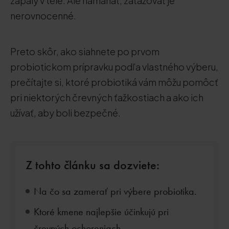
zápaly v tele. Ale namáhať, zaťažovať je
nerovnocenné.
Preto skôr, ako siahnete po prvom
probiotickom prípravku podľa vlastného výberu,
prečítajte si, ktoré probiotiká vám môžu pomôcť
pri niektorých črevných ťažkostiach a ako ich
užívať, aby boli bezpečné.
Z tohto článku sa dozviete:
Na čo sa zamerať pri výbere probiotika.
Ktoré kmene najlepšie účinkujú pri
črevných ochoreniach.