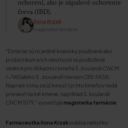
ochorení, ako je zápalové ochorenie
čreva (IBD).
Ilona Krzak
magisterka farmácie
"Doteraz sú to jediné kvasinky používané ako
probiotikum a ich vlastnosti sú podložené
vedeckými dôkazmi z kmeňa S.
boulardii CNCM
I-745
(alebo S
. boulardii Hansen CBS 5926
).
Napriek tomu sa účinnosť týchto kmeňov nedá
preniesť na iné kmene, napríklad S. boulardii
CNCM 1079," vysvetľuje
magisterka farmácie
.
Farmaceutka Ilona Krzak
uvádza niekoľko