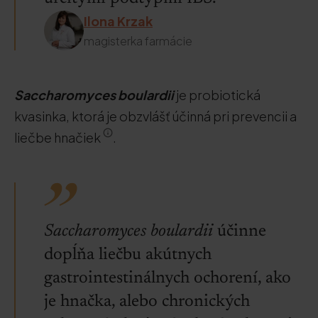
Ilona Krzak
magisterka farmácie
Saccharomyces boulardii
je probiotická
kvasinka, ktorá je obzvlášť účinná pri prevencii a
liečbe hnačiek
.
Saccharomyces boulardii
účinne
dopĺňa liečbu akútnych
gastrointestinálnych ochorení, ako
je hnačka, alebo chronických