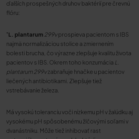
ďalších prospešných druhov baktérií pre črevnú
flóru:
"
L. plantarum
299v
prospieva pacientom s IBS
najmä normalizáciou stolice a zmiernením
bolesti brucha, čo výrazne zlepšuje kvalitu života
pacientov s IBS. Okrem toho konzumácia
L.
plantarum 299v
zabraňuje hnačke u pacientov
liečených antibiotikami. Zlepšuje tiež
vstrebávanie železa.
Má vysokú toleranciu voči nízkemu pH v žalúdku aj
vysokému pH spôsobenému žlčovými soľami v
dvanástniku. Môže tiež inhibovať rast