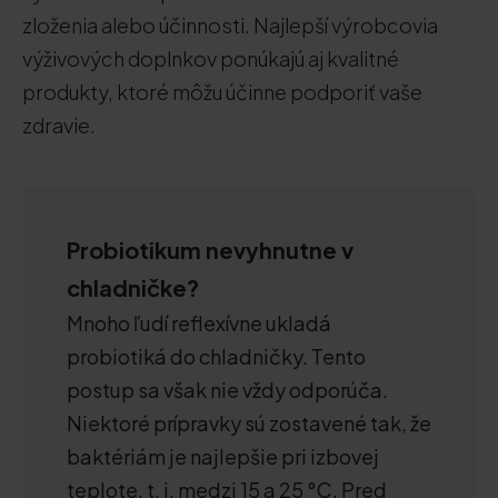
zloženia alebo účinnosti. Najlepší výrobcovia
výživových doplnkov ponúkajú aj kvalitné
produkty, ktoré môžu účinne podporiť vaše
zdravie.
Probiotikum nevyhnutne v
chladničke?
Mnoho ľudí reflexívne ukladá
probiotiká do chladničky. Tento
postup sa však nie vždy odporúča.
Niektoré prípravky sú zostavené tak, že
baktériám je najlepšie pri izbovej
teplote, t. j. medzi 15 a 25 °C. Pred