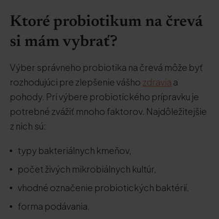
Ktoré probiotikum na črevá
si mám vybrať?
Výber správneho probiotika na črevá môže byť
rozhodujúci pre zlepšenie vášho
zdravia
a
pohody. Pri výbere probiotického prípravku je
potrebné zvážiť mnoho faktorov. Najdôležitejšie
z nich sú:
typy bakteriálnych kmeňov,
počet živých mikrobiálnych kultúr,
vhodné označenie probiotických baktérií,
forma podávania.