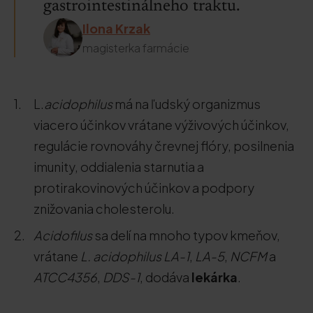
gastrointestinálneho traktu.
Ilona Krzak
magisterka farmácie
L.
acidophilus
má na ľudský organizmus
viacero účinkov vrátane výživových účinkov,
regulácie rovnováhy črevnej flóry, posilnenia
imunity, oddialenia starnutia a
protirakovinových účinkov a podpory
znižovania cholesterolu.
Acidofilus
sa delí na mnoho typov kmeňov,
vrátane
L. acidophilus LA-1
,
LA-5
,
NCFM
a
ATCC4356
,
DDS-1
, dodáva
lekárka
.