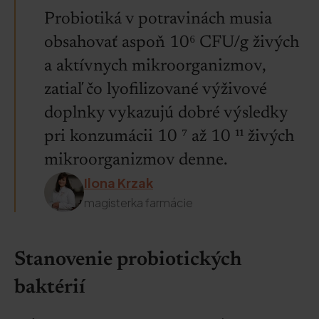
Probiotiká v potravinách musia
obsahovať aspoň 10⁶ CFU/g živých
a aktívnych mikroorganizmov,
zatiaľ čo lyofilizované výživové
doplnky vykazujú dobré výsledky
pri konzumácii 10 ⁷ až 10 ¹¹ živých
mikroorganizmov denne.
Ilona Krzak
magisterka farmácie
Stanovenie probiotických
baktérií