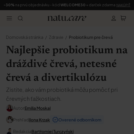
-30%
na prvú objednávku - kód
WELCOME30
+ darček zdarma
NAKÚPIŤ
Domovská stránka
Zdravie
Probiotikum pre črevá
Najlepšie probiotikum na
dráždivé črevá, netesné
črevá a divertikulózu
Zistite, ako vám probiotiká môžu pomôcť pri
črevných ťažkostiach.
Autor
Emilia Moskal
Prehľad
Ilona Krzak
Overené odborníkom
Redakcia
Bartłomiej Turczyński