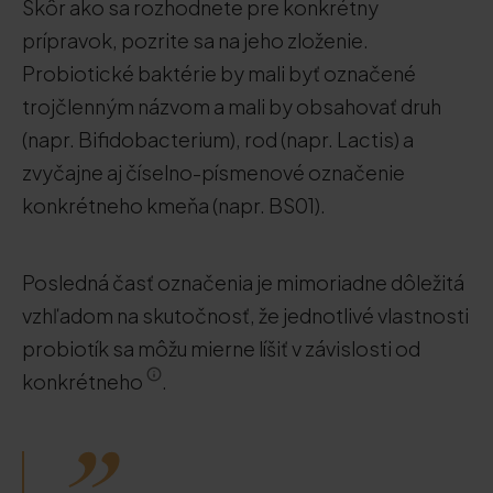
Skôr ako sa rozhodnete pre konkrétny
prípravok, pozrite sa na jeho zloženie.
Probiotické baktérie by mali byť označené
trojčlenným názvom a mali by obsahovať druh
(napr. Bifidobacterium), rod (napr. Lactis) a
zvyčajne aj číselno-písmenové označenie
konkrétneho kmeňa (napr. BS01).
Posledná časť označenia je mimoriadne dôležitá
vzhľadom na skutočnosť, že jednotlivé vlastnosti
probiotík sa môžu mierne líšiť v závislosti od
konkrétneho
.