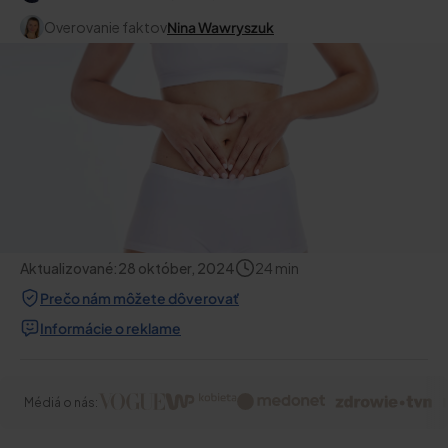
Overovanie faktov
Nina Wawryszuk
Aktualizované:
28 október, 2024
24
min
Prečo nám môžete dôverovať
Informácie o reklame
Médiá o nás: