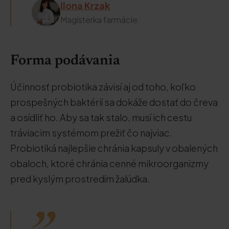
Ilona Krzak
Magisterka farmácie
Forma podávania
Účinnosť probiotika závisí aj od toho, koľko
prospešných baktérií sa dokáže dostať do čreva
a osídliť ho. Aby sa tak stalo, musí ich cestu
tráviacim systémom prežiť čo najviac.
Probiotiká najlepšie chránia kapsuly v obalených
obaloch, ktoré chránia cenné mikroorganizmy
pred kyslým prostredím žalúdka.