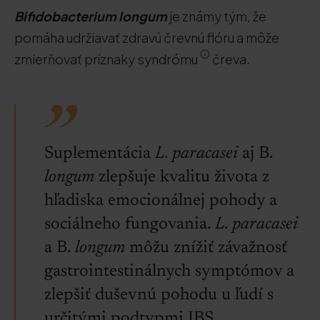
Bifidobacterium longum
je známy tým, že
pomáha udržiavať zdravú črevnú flóru a môže
zmierňovať príznaky syndrómu
čreva.
Suplementácia
L. paracasei
aj B.
longum
zlepšuje kvalitu života z
hľadiska emocionálnej pohody a
sociálneho fungovania.
L. paracasei
a B.
longum
môžu znížiť závažnosť
gastrointestinálnych symptómov a
zlepšiť duševnú pohodu u ľudí s
určitými podtypmi IBS.