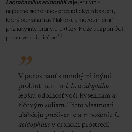
Lactobacillus acidophilus
je jedným z
najbežnejších druhov probiotických baktérií,
ktorý pomáha tráviť laktózu a môže zmierniť
príznaky intolerancie laktózy. Môže tiež pomôcť
pri prevencii a liečbe
.
V porovnaní s mnohými inými
probiotikami má
L. acidophilus
lepšiu odolnosť voči kyselinám aj
žlčovým soliam. Tieto vlastnosti
uľahčujú prežívanie a množenie
L.
acidophilus
v drsnom prostredí