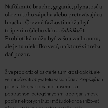
Nafúknuté brucho, grganie, plynatosť a
okrem toho zápcha alebo pretrvávajúca
hnačka. Črevné ťažkosti môžu byť
trápením (alebo skôr...
žalúdka
?).
Probiotiká môžu byť vašou záchranou,
ale je tu niekoľko vecí, na ktoré si treba
dať pozor.
Živé probiotické baktérie sú mikroskopickí, ale
veľmi dôležití obyvatelia vašich čriev. Zlepšujú ich
peristaltiku, napomáhajú tráveniu, sú
postrachom patogénnych mikroorganizmov a
podľa niektorých štúdií môžu dokonca znižovať