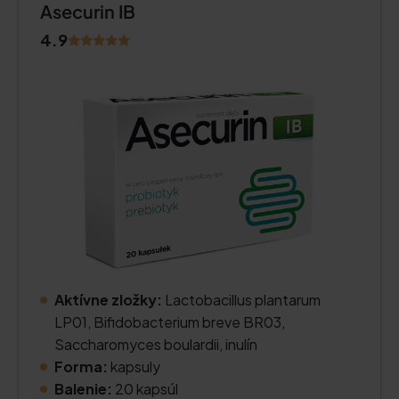
Asecurin IB
4.9
Aktívne zložky:
Lactobacillus plantarum
LP01, Bifidobacterium breve BR03,
Saccharomyces boulardii, inulín
Forma:
kapsuly
Balenie:
20 kapsúl