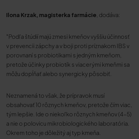
Ilona Krzak, magisterka farmácie
, dodáva:
"Podľa štúdií majú zmesi kmeňov vyššiu účinnosť
v prevencii zápchy a v boji proti príznakom IBS v
porovnaní s probiotikami s jedným kmeňom,
pretože účinky probiotík s viacerými kmeňmi sa
môžu dopĺňať alebo synergicky pôsobiť.
Neznamená to však, že prípravok musí
obsahovať 10 rôznych kmeňov, pretože čím viac,
tým lepšie. Ide o niekoľko rôznych kmeňov (4-5)
a nie o polovicu mikrobiologického laboratória.
Okrem toho je dôležitý aj typ kmeňa.