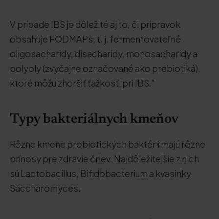
V prípade IBS je dôležité aj to, či prípravok
obsahuje FODMAPs, t. j. fermentovateľné
oligosacharidy, disacharidy, monosacharidy a
polyoly (zvyčajne označované ako prebiotiká),
ktoré môžu zhoršiť ťažkosti pri IBS."
Typy bakteriálnych kmeňov
Rôzne kmene probiotických baktérií majú rôzne
prínosy pre zdravie čriev. Najdôležitejšie z nich
sú Lactobacillus, Bifidobacterium a kvasinky
Saccharomyces.