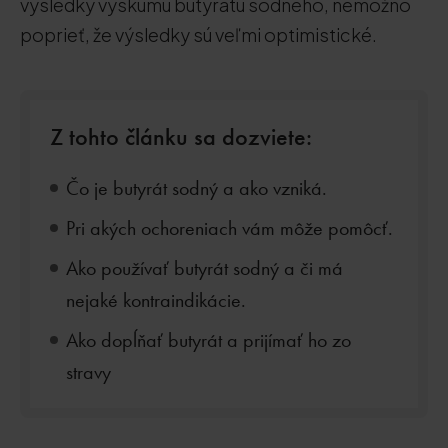
výsledky výskumu butyrátu sodného, nemožno
poprieť, že výsledky sú veľmi optimistické.
Z tohto článku sa dozviete:
Čo je butyrát sodný a ako vzniká.
Pri akých ochoreniach vám môže pomôcť.
Ako používať butyrát sodný a či má
nejaké kontraindikácie.
Ako dopĺňať butyrát a prijímať ho zo
stravy