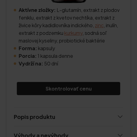
Aktívne zložky:
L-glutamín, extrakt z plodov
feniklu, extrakt z kvetov nechtíka, extrakt z
živice kôry kadidlovníka indického,
zinc
, inulín,
extrakt z podzemku
kurkumy
, sodná soľ
maslovej kyseliny, probiotické baktérie
Forma:
kapsuly
Porcia:
1 kapsula denne
Vydrží na:
50 dní
Skontrolovať cenu
Popis produktu
Výhody a nevýhody