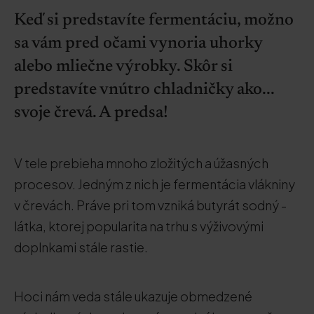
Keď si predstavíte fermentáciu, možno
sa vám pred očami vynoria uhorky
alebo mliečne výrobky. Skôr si
predstavíte vnútro chladničky ako...
svoje črevá. A predsa!
V tele prebieha mnoho zložitých a úžasných
procesov. Jedným z nich je fermentácia vlákniny
v črevách. Práve pri tom vzniká butyrát sodný -
látka, ktorej popularita na trhu s výživovými
doplnkami stále rastie.
Hoci nám veda stále ukazuje obmedzené