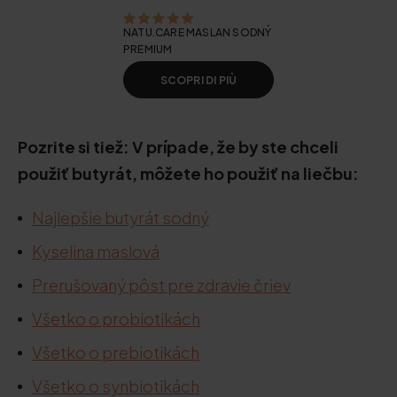
NATU.CARE MASLAN SODNÝ
PREMIUM
SCOPRI DI PIÙ
Pozrite si tiež: V prípade, že by ste chceli
použiť butyrát, môžete ho použiť na liečbu:
Najlepšie butyrát sodný
Kyselina maslová
Prerušovaný pôst pre zdravie čriev
Všetko o probiotikách
Všetko o prebiotikách
Všetko o synbiotikách