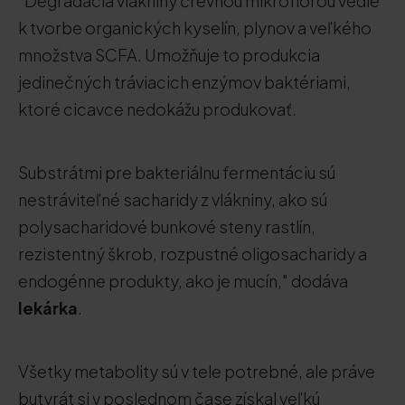
"Degradácia vlákniny črevnou mikroflórou vedie
k tvorbe organických kyselín, plynov a veľkého
množstva SCFA. Umožňuje to produkcia
jedinečných tráviacich enzýmov baktériami,
ktoré cicavce nedokážu produkovať.
Substrátmi pre bakteriálnu fermentáciu sú
nestráviteľné sacharidy z vlákniny, ako sú
polysacharidové bunkové steny rastlín,
rezistentný škrob, rozpustné oligosacharidy a
endogénne produkty, ako je mucín," dodáva
lekárka
.
Všetky metabolity sú v tele potrebné, ale práve
butyrát si v poslednom čase získal veľkú