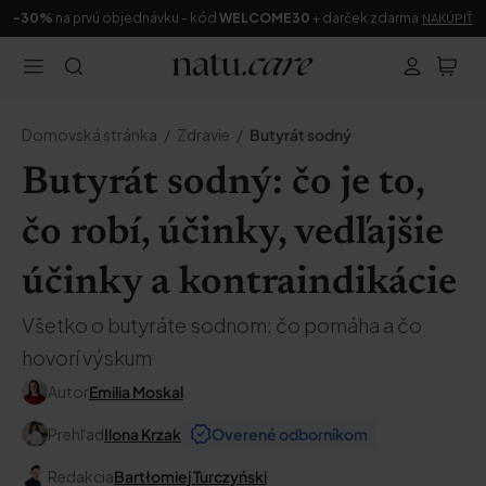
-30%
na prvú objednávku - kód
WELCOME30
+ darček zdarma
NAKÚPIŤ
Domovská stránka
Zdravie
Butyrát sodný
Butyrát sodný: čo je to,
čo robí, účinky, vedľajšie
účinky a kontraindikácie
Všetko o butyráte sodnom: čo pomáha a čo
hovorí výskum
Autor
Emilia Moskal
Prehľad
Ilona Krzak
Overené odborníkom
Redakcia
Bartłomiej Turczyński