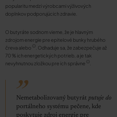
popularitu medzi výrobcami výživových
doplnkov podporujúcich zdravie.
O butyráte sodnom vieme, že je hlavným
zdrojom energie pre epitelové bunky hrubého
čreva alebo
. Odhaduje sa, že zabezpečuje až
70 % ich energetických potrieb, a je tak
nevyhnutnou zložkou pre ich správne
.
Nemetabolizovaný butyrát
putuje do
portálneho systému pečene, kde
poskytuje zdroj energie pre