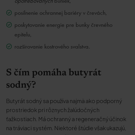
opotrebovaných
buniek,
posilnenie ochrannej bariéry v črevách,
poskytovanie energie pre bunky črevného
epitelu,
rozširovanie kostrového svalstva.
S čím pomáha butyrát
sodný?
Butyrát sodný sa používa najmä ako podporný
prostriedok pri rôznych žalúdočných
ťažkostiach. Má ochranný a regeneračný účinok
na tráviaci systém. Niektoré štúdie však ukazujú,