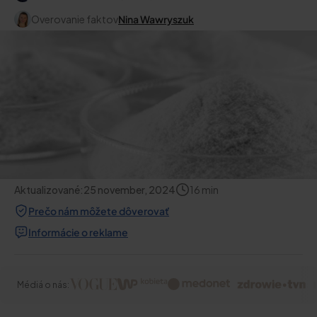
Overovanie faktov
Nina Wawryszuk
Aktualizované:
25 november, 2024
16
min
Prečo nám môžete dôverovať
Informácie o reklame
Médiá o nás: