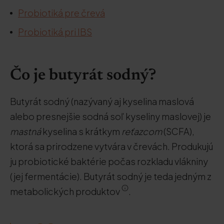
Probiotiká pre črevá
Probiotiká pri IBS
Čo je butyrát sodný?
Butyrát sodný (nazývaný aj kyselina maslová
alebo presnejšie sodná soľ kyseliny maslovej) je
mastná
kyselina s krátkym
reťazcom
(SCFA),
ktorá sa prirodzene vytvára v črevách. Produkujú
ju probiotické baktérie počas rozkladu vlákniny
(jej fermentácie). Butyrát sodný je teda jedným z
metabolických produktov
.