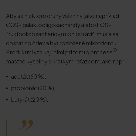
Aby sa niektoré druhy vlákniny (ako napríklad
GOS - galaktooligosacharidy alebo FOS -
fruktooligosacharidy) mohli stráviť, musia sa
dostať do čriev a byť rozložené mikroflórou.
Produktmi vznikajúcimi pri tomto procese
mastné kyseliny s krátkym reťazcom, ako napr:
acetát (60 %),
propionát (20 %),
butyrát (20 %).