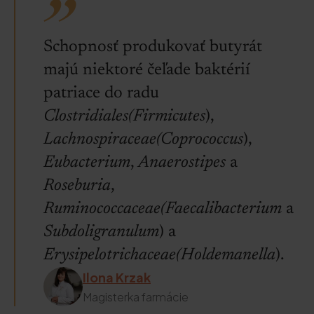
Schopnosť produkovať butyrát
majú niektoré čeľade baktérií
patriace do radu
Clostridiales
(Firmicutes
),
Lachnospiraceae
(Coprococcus
),
Eubacterium
,
Anaerostipes
a
Roseburia
,
Ruminococcaceae
(Faecalibacterium
a
Subdoligranulum
) a
Erysipelotrichaceae
(Holdemanella
).
Ilona Krzak
Magisterka farmácie