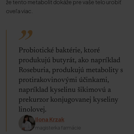
že tento metabolit dokáže pre vaše telo urobiť
oveľa viac.
Probiotické baktérie, ktoré
produkujú butyrát, ako napríklad
Roseburia, produkujú metabolity s
protirakovinovými účinkami,
napríklad kyselinu šikimovú a
prekurzor konjugovanej kyseliny
linolovej.
Ilona Krzak
magisterka farmácie